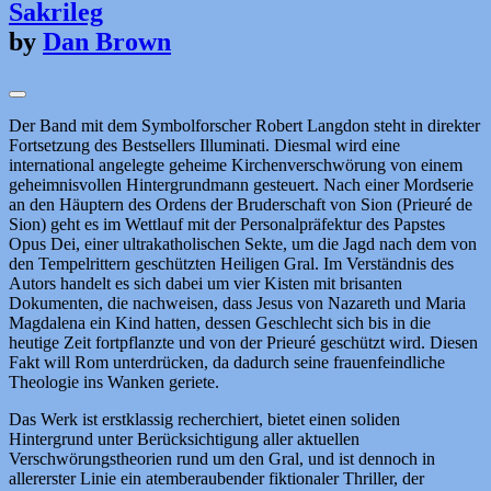
Sakrileg
by
Dan Brown
Der Band mit dem Symbolforscher Robert Langdon steht in direkter
Fortsetzung des Bestsellers Illuminati. Diesmal wird eine
international angelegte geheime Kirchenverschwörung von einem
geheimnisvollen Hintergrundmann gesteuert. Nach einer Mordserie
an den Häuptern des Ordens der Bruderschaft von Sion (Prieuré de
Sion) geht es im Wettlauf mit der Personalpräfektur des Papstes
Opus Dei, einer ultrakatholischen Sekte, um die Jagd nach dem von
den Tempelrittern geschützten Heiligen Gral. Im Verständnis des
Autors handelt es sich dabei um vier Kisten mit brisanten
Dokumenten, die nachweisen, dass Jesus von Nazareth und Maria
Magdalena ein Kind hatten, dessen Geschlecht sich bis in die
heutige Zeit fortpflanzte und von der Prieuré geschützt wird. Diesen
Fakt will Rom unterdrücken, da dadurch seine frauenfeindliche
Theologie ins Wanken geriete.
Das Werk ist erstklassig recherchiert, bietet einen soliden
Hintergrund unter Berücksichtigung aller aktuellen
Verschwörungstheorien rund um den Gral, und ist dennoch in
allererster Linie ein atemberaubender fiktionaler Thriller, der