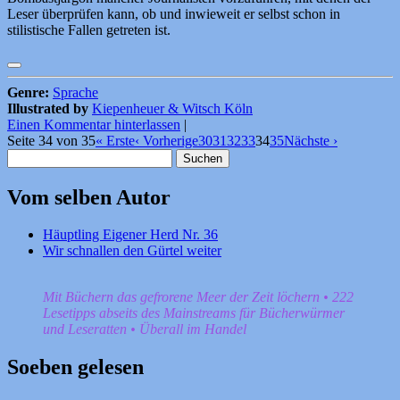
Leser überprüfen kann, ob und inwieweit er selbst schon in
stilistische Fallen getreten ist.
Genre:
Sprache
Illustrated by
Kiepenheuer & Witsch Köln
Einen Kommentar hinterlassen
|
Seite 34 von 35
« Erste
‹ Vorherige
30
31
32
33
34
35
Nächste ›
Suchen
nach:
Vom selben Autor
Häuptling Eigener Herd Nr. 36
Wir schnallen den Gürtel weiter
Mit Büchern das gefrorene Meer der Zeit löchern • 222
Lesetipps abseits des Mainstreams für Bücherwürmer
und Leseratten • Überall im Handel
Soeben gelesen