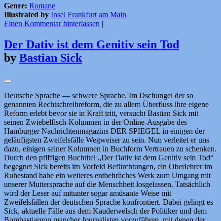
Genre:
Romane
Illustrated by
Insel Frankfurt am Main
Einen Kommentar hinterlassen
|
Der Dativ ist dem Genitiv sein Tod
by
Bastian Sick
Deutsche Sprache — schwere Sprache. Im Dschungel der so
genannten Rechtschreibreform, die zu allem Überfluss ihre eigene
Reform erlebt bevor sie in Kraft tritt, versucht Bastian Sick mit
seinen Zwiebelfisch-Kolumnen in der Online-Ausgabe des
Hamburger Nachrichtenmagazins DER SPIEGEL in einigen der
geläufigsten Zweifelsfälle Wegweiser zu sein. Nun verleitet er uns
dazu, einigen seiner Kolumnen in Buchform Vertrauen zu schenken.
Durch den pfiffigen Buchtitel „Der Dativ ist dem Genitiv sein Tod“
begegnet Sick bereits im Vorfeld Befürchtungen, ein Oberlehrer im
Ruhestand habe ein weiteres entbehrliches Werk zum Umgang mit
unserer Muttersprache auf die Menschheit losgelassen. Tatsächlich
wird der Leser auf mitunter sogar amüsante Weise mit
Zweifelsfällen der deutschen Sprache konfrontiert. Dabei gelingt es
Sick, aktuelle Fälle aus dem Kauderwelsch der Politiker und dem
Bombastjargon mancher Journalisten vorzuführen, mit denen der