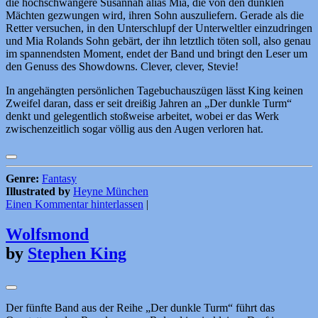
die hochschwangere Susannah alias Mia, die von den dunklen
Mächten gezwungen wird, ihren Sohn auszuliefern. Gerade als die
Retter versuchen, in den Unterschlupf der Unterweltler einzudringen
und Mia Rolands Sohn gebärt, der ihn letztlich töten soll, also genau
im spannendsten Moment, endet der Band und bringt den Leser um
den Genuss des Showdowns. Clever, clever, Stevie!
In angehängten persönlichen Tagebuchauszügen lässt King keinen
Zweifel daran, dass er seit dreißig Jahren an „Der dunkle Turm“
denkt und gelegentlich stoßweise arbeitet, wobei er das Werk
zwischenzeitlich sogar völlig aus den Augen verloren hat.
Genre:
Fantasy
Illustrated by
Heyne München
Einen Kommentar hinterlassen
|
Wolfsmond
by
Stephen King
Der fünfte Band aus der Reihe „Der dunkle Turm“ führt das