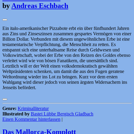
by
Andreas Eschbach
Ein italo-amerikanischer Pizzabote erbt ein über fünfhundert Jahren
aus Zins und Zinseszinsen zusammen gespartes Vermögen von einer
Billion Dollar. Verbunden mit diesem ungewöhnlichen Erbe ist eine
testamentarische Verpflichtung, die Menschheit zu retten. Es
entspannt sich eine unterhaltsame Reise durch Geldwesen und
Volkswirtschaft, wobei der Erbe von den Reizen des Goldes ebenso
verleitet wird wie von bösen Fanatikern, die unersättlich sind.
Letztlich will er der Welt einen volksdemokratisch gewählten
Weltpräsidenten schenken, um damit die aus den Fugen geratene
Weltordnung wieder ins Lot zu bringen. Kurz vor dem ersten
Wahlgang wird dieser jedoch von seinen ärgsten Widersachern ins
Jenseits befördert.
Genre:
Kriminalliteratur
Illustrated by
Bastei Lübbe Bergisch Gladbach
Einen Kommentar hinterlassen
|
Das Mallorca-Komplott