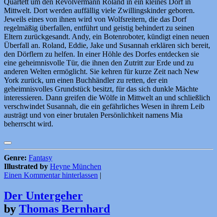
Quartett um den Revolvermann Roland in ein kleines Dorf in
Mittwelt. Dort werden auffällig viele Zwillingskinder geboren.
Jeweils eines von ihnen wird von Wolfsreitern, die das Dorf
regelmäßig überfallen, entführt und geistig behindert zu seinen
Eltern zurückgesandt. Andy, ein Botenroboter, kündigt einen neuen
Überfall an. Roland, Eddie, Jake und Susannah erklären sich bereit,
den Dörflern zu helfen. In einer Höhle des Dorfes entdecken sie
eine geheimnisvolle Tür, die ihnen den Zutritt zur Erde und zu
anderen Welten ermöglicht. Sie kehren für kurze Zeit nach New
York zurück, um einen Buchhändler zu retten, der ein
geheimnisvolles Grundstück besitzt, für das sich dunkle Mächte
interessieren. Dann greifen die Wölfe in Mittwelt an und schließlich
verschwindet Susannah, die ein gefährliches Wesen in ihrem Leib
austrägt und von einer brutalen Persönlichkeit namens Mia
beherrscht wird.
Genre:
Fantasy
Illustrated by
Heyne München
Einen Kommentar hinterlassen
|
Der Untergeher
by
Thomas Bernhard