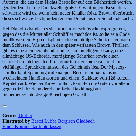
Autoren, die aus dem Nichts Bestseller auf den Büchertisch werfen,
geraten leicht in die Druckwelle großer Erwartungen. Besonders
schwierig wird es, wenn kein neuer Knaller folgt. Brown überbrückt
dieses schwarze Loch, indem er sein Debut aus der Schublade zieht.
Bei Diabolus handelt es sich um ein Verschlüsselungsprogramm,
gegen das die Mutter aller Schnüffler machtlos ist, sollte sein Code
publik werden. Ergo entspinnt sich eine blutige Schnitzeljagd nach
dem Schlüssel. Wie auch in den später verfassten Brown-Thrillern
gibt es eine atemberaubend schöne, hochintelligente Lady, eine
allmächtige US-Behörde, mordgierige Schurken sowie einen
schrecklich intelligenten Protagonisten, der spielerisch und mit
vielfältigen Sprachkenntnissen das Geheimnis löst. Der Mystery-
Thriller baut Spannung mit knappen Beschreibungen, rasant
wechselnden Handlungsorten und einem Stakkato von 128 kurzen
Kapiteln auf. Wie bei Brown üblich, kämpfen die Guten vor allem
gegen die Uhr, denn der diabolische David nagt am
Sicherheitsschild des großmächtigen Goliath.
Genre:
Thriller
Illustrated by
Bastei Lübbe Bergisch Gladbach
Einen Kommentar hinterlassen
|