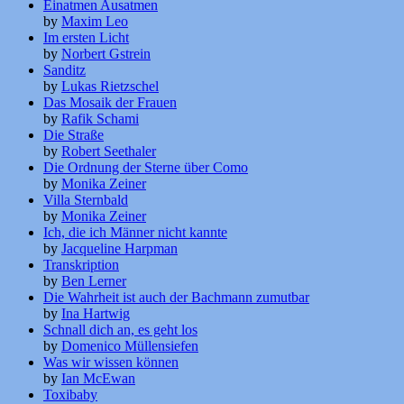
Einatmen Ausatmen
by
Maxim Leo
Im ersten Licht
by
Norbert Gstrein
Sanditz
by
Lukas Rietzschel
Das Mosaik der Frauen
by
Rafik Schami
Die Straße
by
Robert Seethaler
Die Ordnung der Sterne über Como
by
Monika Zeiner
Villa Sternbald
by
Monika Zeiner
Ich, die ich Männer nicht kannte
by
Jacqueline Harpman
Transkription
by
Ben Lerner
Die Wahrheit ist auch der Bachmann zumutbar
by
Ina Hartwig
Schnall dich an, es geht los
by
Domenico Müllensiefen
Was wir wissen können
by
Ian McEwan
Toxibaby