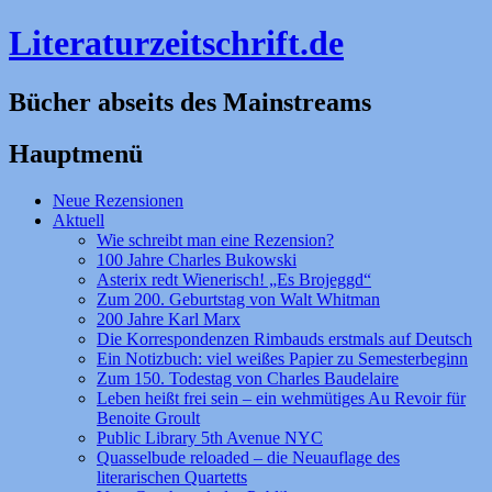
Literaturzeitschrift.de
Bücher abseits des Mainstreams
Hauptmenü
Zum
Neue Rezensionen
Inhalt
Aktuell
springen
Wie schreibt man eine Rezension?
100 Jahre Charles Bukowski
Asterix redt Wienerisch! „Es Brojeggd“
Zum 200. Geburtstag von Walt Whitman
200 Jahre Karl Marx
Die Korrespondenzen Rimbauds erstmals auf Deutsch
Ein Notizbuch: viel weißes Papier zu Semesterbeginn
Zum 150. Todestag von Charles Baudelaire
Leben heißt frei sein – ein wehmütiges Au Revoir für
Benoite Groult
Public Library 5th Avenue NYC
Quasselbude reloaded – die Neuauflage des
literarischen Quartetts