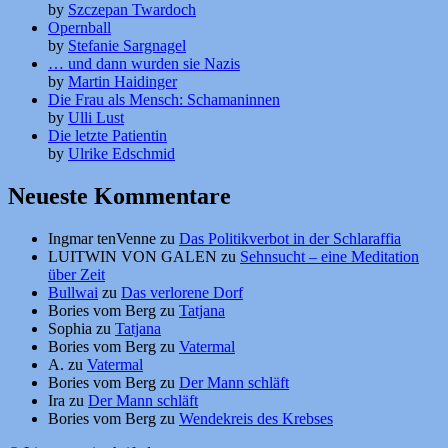
by
Szczepan Twardoch
Opernball
by
Stefanie Sargnagel
… und dann wurden sie Nazis
by
Martin Haidinger
Die Frau als Mensch: Schamaninnen
by
Ulli Lust
Die letzte Patientin
by
Ulrike Edschmid
Neueste Kommentare
Ingmar tenVenne
zu
Das Politikverbot in der Schlaraffia
LUITWIN VON GALEN
zu
Sehnsucht – eine Meditation
über Zeit
Bullwai
zu
Das verlorene Dorf
Bories vom Berg
zu
Tatjana
Sophia
zu
Tatjana
Bories vom Berg
zu
Vatermal
A.
zu
Vatermal
Bories vom Berg
zu
Der Mann schläft
Ira
zu
Der Mann schläft
Bories vom Berg
zu
Wendekreis des Krebses