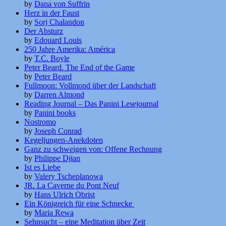
by
Dana von Suffrin
Herz in der Faust
by
Sorj Chalandon
Der Absturz
by
Edouard Louis
250 Jahre Amerika: América
by
T.C. Boyle
Peter Beard. The End of the Game
by
Peter Beard
Fullmoon: Vollmond über der Landschaft
by
Darren Almond
Reading Journal – Das Panini Lesejournal
by
Panini books
Nostromo
by
Joseph Conrad
Kegeljungen-Anekdoten
Ganz zu schweigen von: Offene Rechnung
by
Philippe Djian
Ist es Liebe
by
Valery Tscheplanowa
JR. La Caverne du Pont Neuf
by
Hans Ulrich Obrist
Ein Königreich für eine Schnecke
by
Maria Rewa
Sehnsucht – eine Meditation über Zeit