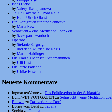
Ist es Liebe
by
Valery Tscheplanowa
JR. La Caverne du Pont Neuf
by
Hans Ulrich Obrist
Ein Königreich für eine Schnecke
by
Maria Rewa
Sehnsucht – eine Meditation über Zeit
by
Szczepan Twardoch
Opernball
by
Stefanie Sargnagel
… und dann wurden sie Nazis
by
Martin Haidinger
Die Frau als Mensch: Schamaninnen
by
Ulli Lust
Die letzte Patientin
by
Ulrike Edschmid
Neueste Kommentare
Ingmar tenVenne
zu
Das Politikverbot in der Schlaraffia
LUITWIN VON GALEN
zu
Sehnsucht – eine Meditation über
Bullwai
zu
Das verlorene Dorf
Bories vom Berg
zu
Tatjana
Sophia
zu
Tatjana