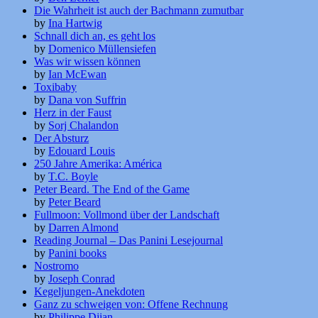
Die Wahrheit ist auch der Bachmann zumutbar
by
Ina Hartwig
Schnall dich an, es geht los
by
Domenico Müllensiefen
Was wir wissen können
by
Ian McEwan
Toxibaby
by
Dana von Suffrin
Herz in der Faust
by
Sorj Chalandon
Der Absturz
by
Edouard Louis
250 Jahre Amerika: América
by
T.C. Boyle
Peter Beard. The End of the Game
by
Peter Beard
Fullmoon: Vollmond über der Landschaft
by
Darren Almond
Reading Journal – Das Panini Lesejournal
by
Panini books
Nostromo
by
Joseph Conrad
Kegeljungen-Anekdoten
Ganz zu schweigen von: Offene Rechnung
by
Philippe Djian