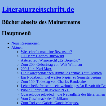
Literaturzeitschrift.de
Bücher abseits des Mainstreams
Hauptmenü
Zum
Neue Rezensionen
Inhalt
Aktuell
springen
Wie schreibt man eine Rezension?
100 Jahre Charles Bukowski
Asterix redt Wienerisch! „Es Brojeggd“
Zum 200. Geburtstag von Walt Whitman
200 Jahre Karl Marx
Die Korrespondenzen Rimbauds erstmals auf Deutsch
Ein Notizbuch: viel weißes Papier zu Semesterbeginn
Zum 150. Todestag von Charles Baudelaire
Leben heißt frei sein – ein wehmütiges Au Revoir für Be
Public Library 5th Avenue NYC
Quasselbude reloaded – die Neuauflage des literarischen 
Vom Geschmack des Publikums
Zum Tod von Gabriel Garcia Marquez