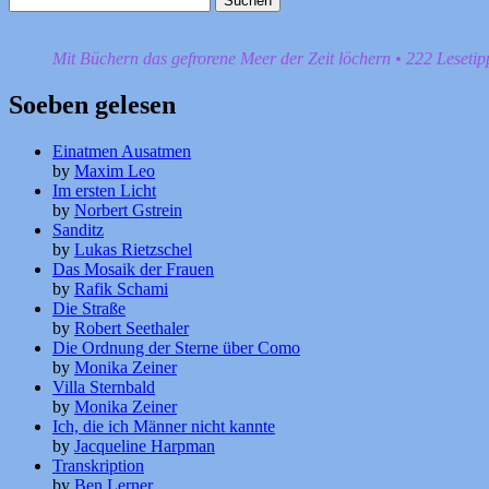
nach:
Mit Büchern das gefrorene Meer der Zeit löchern • 222 Leseti
Soeben gelesen
Einatmen Ausatmen
by
Maxim Leo
Im ersten Licht
by
Norbert Gstrein
Sanditz
by
Lukas Rietzschel
Das Mosaik der Frauen
by
Rafik Schami
Die Straße
by
Robert Seethaler
Die Ordnung der Sterne über Como
by
Monika Zeiner
Villa Sternbald
by
Monika Zeiner
Ich, die ich Männer nicht kannte
by
Jacqueline Harpman
Transkription
by
Ben Lerner