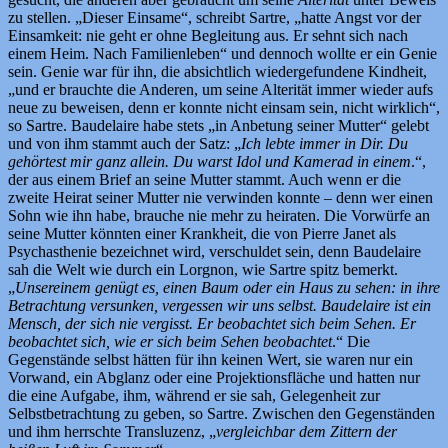
zu stellen. „Dieser Einsame“, schreibt Sartre, „hatte Angst vor der
Einsamkeit: nie geht er ohne Begleitung aus. Er sehnt sich nach
einem Heim. Nach Familienleben“ und dennoch wollte er ein Genie
sein. Genie war für ihn, die absichtlich wiedergefundene Kindheit,
„und er brauchte die Anderen, um seine Alterität immer wieder aufs
neue zu beweisen, denn er konnte nicht einsam sein, nicht wirklich“,
so Sartre. Baudelaire habe stets „in Anbetung seiner Mutter“ gelebt
und von ihm stammt auch der Satz: „
Ich lebte immer in Dir. Du
gehörtest mir ganz allein. Du warst Idol und Kamerad in einem
.“,
der aus einem Brief an seine Mutter stammt. Auch wenn er die
zweite Heirat seiner Mutter nie verwinden konnte – denn wer einen
Sohn wie ihn habe, brauche nie mehr zu heiraten. Die Vorwürfe an
seine Mutter könnten einer Krankheit, die von Pierre Janet als
Psychasthenie bezeichnet wird, verschuldet sein, denn Baudelaire
sah die Welt wie durch ein Lorgnon, wie Sartre spitz bemerkt.
„
Unsereinem genügt es, einen Baum oder ein Haus zu sehen: in ihre
Betrachtung versunken, vergessen wir uns selbst. Baudelaire ist ein
Mensch, der sich nie vergisst. Er beobachtet sich beim Sehen. Er
beobachtet sich, wie er sich beim Sehen beobachtet
.“ Die
Gegenstände selbst hätten für ihn keinen Wert, sie waren nur ein
Vorwand, ein Abglanz oder eine Projektionsfläche und hatten nur
die eine Aufgabe, ihm, während er sie sah, Gelegenheit zur
Selbstbetrachtung zu geben, so Sartre. Zwischen den Gegenständen
und ihm herrschte Transluzenz, „
vergleichbar dem Zittern der