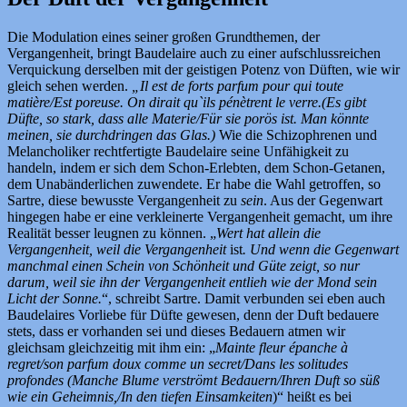
Die Modulation eines seiner großen Grundthemen, der
Vergangenheit, bringt Baudelaire auch zu einer aufschlussreichen
Verquickung derselben mit der geistigen Potenz von Düften, wie wir
gleich sehen werden.
„Il est de forts parfum pour qui toute
matière/Est poreuse. On dirait qu`ils pénètrent le verre.(Es gibt
Düfte, so stark, dass alle Materie/Für sie porös ist. Man könnte
meinen, sie durchdringen das Glas.)
Wie die Schizophrenen und
Melancholiker rechtfertigte Baudelaire seine Unfähigkeit zu
handeln, indem er sich dem Schon-Erlebten, dem Schon-Getanen,
dem Unabänderlichen zuwendete. Er habe die Wahl getroffen, so
Sartre, diese bewusste Vergangenheit zu
sein
. Aus der Gegenwart
hingegen habe er eine verkleinerte Vergangenheit gemacht, um ihre
Realität besser leugnen zu können. „
Wert hat allein die
Vergangenheit, weil die Vergangenheit
ist
. Und wenn die Gegenwart
manchmal einen Schein von Schönheit und Güte zeigt, so nur
darum, weil sie ihn der Vergangenheit entlieh wie der Mond sein
Licht der Sonne.
“, schreibt Sartre. Damit verbunden sei eben auch
Baudelaires Vorliebe für Düfte gewesen, denn der Duft bedauere
stets, dass er vorhanden sei und dieses Bedauern atmen wir
gleichsam gleichzeitig mit ihm ein: „
Mainte fleur épanche à
regret/son parfum doux comme un secret/Dans les solitudes
profondes (Manche Blume verströmt Bedauern/Ihren Duft so süß
wie ein Geheimnis,/In den tiefen Einsamkeiten
)“ heißt es bei