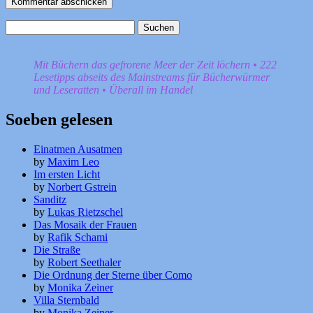
Suchen
nach:
Mit Büchern das gefrorene Meer der Zeit löchern • 222
Lesetipps abseits des Mainstreams für Bücherwürmer
und Leseratten • Überall im Handel
Soeben gelesen
Einatmen Ausatmen
by
Maxim Leo
Im ersten Licht
by
Norbert Gstrein
Sanditz
by
Lukas Rietzschel
Das Mosaik der Frauen
by
Rafik Schami
Die Straße
by
Robert Seethaler
Die Ordnung der Sterne über Como
by
Monika Zeiner
Villa Sternbald
by
Monika Zeiner