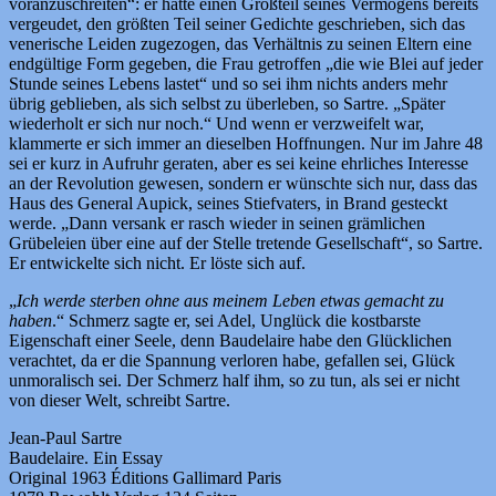
voranzuschreiten“: er hatte einen Großteil seines Vermögens bereits
vergeudet, den größten Teil seiner Gedichte geschrieben, sich das
venerische Leiden zugezogen, das Verhältnis zu seinen Eltern eine
endgültige Form gegeben, die Frau getroffen „die wie Blei auf jeder
Stunde seines Lebens lastet“ und so sei ihm nichts anders mehr
übrig geblieben, als sich selbst zu überleben, so Sartre. „Später
wiederholt er sich nur noch.“ Und wenn er verzweifelt war,
klammerte er sich immer an dieselben Hoffnungen. Nur im Jahre 48
sei er kurz in Aufruhr geraten, aber es sei keine ehrliches Interesse
an der Revolution gewesen, sondern er wünschte sich nur, dass das
Haus des General Aupick, seines Stiefvaters, in Brand gesteckt
werde. „Dann versank er rasch wieder in seinen grämlichen
Grübeleien über eine auf der Stelle tretende Gesellschaft“, so Sartre.
Er entwickelte sich nicht. Er löste sich auf.
„
Ich werde sterben ohne aus meinem Leben etwas gemacht zu
haben
.“ Schmerz sagte er, sei Adel, Unglück die kostbarste
Eigenschaft einer Seele, denn Baudelaire habe den Glücklichen
verachtet, da er die Spannung verloren habe, gefallen sei, Glück
unmoralisch sei. Der Schmerz half ihm, so zu tun, als sei er nicht
von dieser Welt, schreibt Sartre.
Jean-Paul Sartre
Baudelaire. Ein Essay
Original 1963 Éditions Gallimard Paris