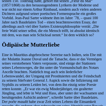
seinen 150. Todestag hatte, gehört mit seinen „Fleur du Mal“
(1857/1868) zu den herausragendsten Lyrikern der Moderne und
war nicht nur einem Arthur Rimbaud, sondern auch vielen anderen
Dichtern aufgrund seiner poetischen Formensprache ein großes
Vorbild. Jean-Paul Sartre widmete ihm im Jahre `78, – quasi 100
Jahre nach Baudelaires Tod – einen beachtenswerten Essay, der
allerdings auch viel über Sartres Existenzphilosophie verrät: „Die
freie Wahl seiner selbst, die ein Mensch trifft, ist absolut identisch
mit dem, was man sein Schicksal nennt.“ Ist dem wirklich so?
Ödipäische Mutterliebe
Eine in Mauritius abgebrochene Seereise nach Indien, sein Ehe mit
der Mulattin Jeanne Duval und die Tatsache, dass er das Vermögen
seines verstorbenen Vaters verprasste, sind einige der Stationen
seines Lebensweges, die ihn unter die Vormundschaft des Notars
Ancelle brachten. Natürlich trug auch sein liederlicher
Lebenswandel, der Umgang mit Prostituierten und die Feindschaft
zu seinem Stiefvater General J. Aupick sowie die Infizierung mit
Syphilis zu seinem Leiden bei, von dem ihn einzig seine Poesie
retten konnte. „Er war ein ewig Minderjähriger, ein gealterter
Jüngling, und lebte in Wut und Hass, aber unter der wachsamen und
beruhigenden Aufsicht anderer“, schreibt Sartre über Baudelaire
.
Der
poète maudit
habe zwar Zeit seines Lebens die Einsamkeit
gesucht, die anderen aber gebraucht um seine
Alterität
unter Beweis