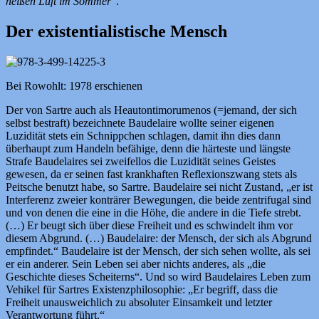
heißen Luft im Sommer
“.
Der existentialistische Mensch
Bei Rowohlt: 1978 erschienen
Der von Sartre auch als Heautontimorumenos (=jemand, der sich
selbst bestraft) bezeichnete Baudelaire wollte seiner eigenen
Luzidität stets ein Schnippchen schlagen, damit ihn dies dann
überhaupt zum Handeln befähige, denn die härteste und längste
Strafe Baudelaires sei zweifellos die Luzidität seines Geistes
gewesen, da er seinen fast krankhaften Reflexionszwang stets als
Peitsche benutzt habe, so Sartre. Baudelaire sei nicht Zustand, „er ist
Interferenz zweier konträrer Bewegungen, die beide zentrifugal sind
und von denen die eine in die Höhe, die andere in die Tiefe strebt.
(…) Er beugt sich über diese Freiheit und es schwindelt ihm vor
diesem Abgrund. (…) Baudelaire: der Mensch, der sich als Abgrund
empfindet.“ Baudelaire ist der Mensch, der sich sehen wollte, als sei
er ein anderer. Sein Leben sei aber nichts anderes, als „die
Geschichte dieses Scheiterns“. Und so wird Baudelaires Leben zum
Vehikel für Sartres Existenzphilosophie: „Er begriff, dass die
Freiheit unausweichlich zu absoluter Einsamkeit und letzter
Verantwortung führt.“