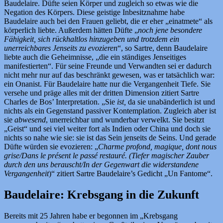
Baudelaire. Düfte seien Körper und zugleich so etwas wie die
Negation des Körpers. Diese geistige Inbesitznahme habe
Baudelaire auch bei den Frauen geliebt, die er eher „einatmete“ als
körperlich liebte. Außerdem hätten Düfte „
noch jene besondere
Fähigkeit, sich rückhaltlos hinzugeben und trotzdem ein
unerreichbares Jenseits zu evozieren
“, so Sartre, denn Baudelaire
liebte auch die Geheimnisse, „die ein ständiges Jenseitiges
manifestierten“. Für seine Freunde und Verwandten sei er dadurch
nicht mehr nur auf das beschränkt gewesen, was er tatsächlich war:
ein Onanist. Für Baudelaire hatte nur die Vergangenheit Tiefe. Sie
versehe und präge alles mit der dritten Dimension zitiert Sartre
Charles de Bos’ Interpretation. „Sie
ist,
da sie unabänderlich ist und
nichts als ein Gegenstand passiver Kontemplation. Zugleich aber ist
sie
abwesend
, unerreichbar und wunderbar verwelkt. Sie besitzt
„Geist“ und sei viel weiter fort als Indien oder China und doch sie
nichts so nahe wie sie: sie ist das Sein jenseits de Seins. Und gerade
Düfte würden sie evozieren: „
Charme profond, magique, dont nous
grise/Dans le présent le passé restauré. (Tiefer magischer Zauber
durch den uns berauscht/In der Gegenwart die widerstandene
Vergangenheit
)“ zitiert Sartre Baudelaire’s Gedicht „Un Fantome“.
Baudelaire: Krebsgang in die Zukunft
Bereits mit 25 Jahren habe er begonnen im „Krebsgang