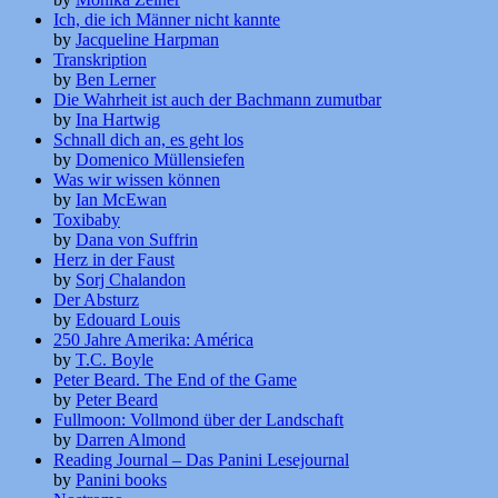
Ich, die ich Männer nicht kannte
by
Jacqueline Harpman
Transkription
by
Ben Lerner
Die Wahrheit ist auch der Bachmann zumutbar
by
Ina Hartwig
Schnall dich an, es geht los
by
Domenico Müllensiefen
Was wir wissen können
by
Ian McEwan
Toxibaby
by
Dana von Suffrin
Herz in der Faust
by
Sorj Chalandon
Der Absturz
by
Edouard Louis
250 Jahre Amerika: América
by
T.C. Boyle
Peter Beard. The End of the Game
by
Peter Beard
Fullmoon: Vollmond über der Landschaft
by
Darren Almond
Reading Journal – Das Panini Lesejournal
by
Panini books