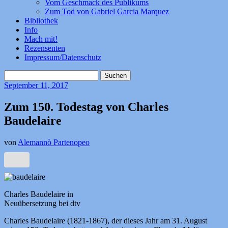
Vom Geschmack des Publikums
Zum Tod von Gabriel Garcia Marquez
Bibliothek
Info
Mach mit!
Rezensenten
Impressum/Datenschutz
Suchen
nach:
September
11, 2017
Zum 150. Todestag von Charles
Baudelaire
von
Alemannò Partenopeo
Charles Baudelaire in
Neuübersetzung bei dtv
Charles Baudelaire (1821-1867), der dieses Jahr am 31. August