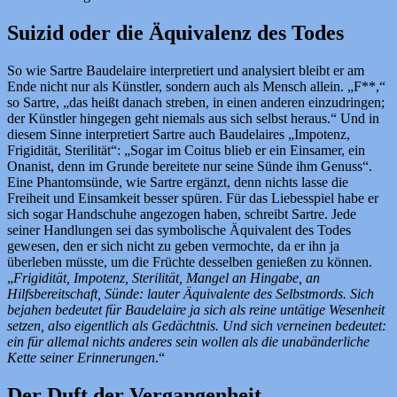
Suizid oder die Äquivalenz des Todes
So wie Sartre Baudelaire interpretiert und analysiert bleibt er am
Ende nicht nur als Künstler, sondern auch als Mensch allein. „F**,“
so Sartre, „das heißt danach streben, in einen anderen einzudringen;
der Künstler hingegen geht niemals aus sich selbst heraus.“ Und in
diesem Sinne interpretiert Sartre auch Baudelaires „Impotenz,
Frigidität, Sterilität“: „Sogar im Coitus blieb er ein Einsamer, ein
Onanist, denn im Grunde bereitete nur seine Sünde ihm Genuss“.
Eine Phantomsünde, wie Sartre ergänzt, denn nichts lasse die
Freiheit und Einsamkeit besser spüren. Für das Liebesspiel habe er
sich sogar Handschuhe angezogen haben, schreibt Sartre. Jede
seiner Handlungen sei das symbolische Äquivalent des Todes
gewesen, den er sich nicht zu geben vermochte, da er ihn ja
überleben müsste, um die Früchte desselben genießen zu können.
„
Frigidität, Impotenz, Sterilität, Mangel an Hingabe, an
Hilfsbereitschaft, Sünde: lauter Äquivalente des Selbstmords. Sich
bejahen bedeutet für Baudelaire ja sich als reine untätige Wesenheit
setzen, also eigentlich als Gedächtnis. Und sich verneinen bedeutet:
ein für allemal nichts anderes sein wollen als die unabänderliche
Kette seiner Erinnerungen
.“
Der Duft der Vergangenheit