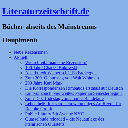
Literaturzeitschrift.de
Bücher abseits des Mainstreams
Hauptmenü
Zum
Neue Rezensionen
Inhalt
Aktuell
springen
Wie schreibt man eine Rezension?
100 Jahre Charles Bukowski
Asterix redt Wienerisch! „Es Brojeggd“
Zum 200. Geburtstag von Walt Whitman
200 Jahre Karl Marx
Die Korrespondenzen Rimbauds erstmals auf Deutsch
Ein Notizbuch: viel weißes Papier zu Semesterbeginn
Zum 150. Todestag von Charles Baudelaire
Leben heißt frei sein – ein wehmütiges Au Revoir für
Benoite Groult
Public Library 5th Avenue NYC
Quasselbude reloaded – die Neuauflage des
literarischen Quartetts