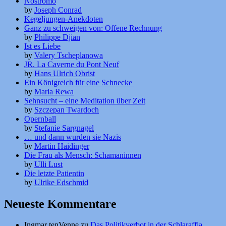
Nostromo
by
Joseph Conrad
Kegeljungen-Anekdoten
Ganz zu schweigen von: Offene Rechnung
by
Philippe Djian
Ist es Liebe
by
Valery Tscheplanowa
JR. La Caverne du Pont Neuf
by
Hans Ulrich Obrist
Ein Königreich für eine Schnecke
by
Maria Rewa
Sehnsucht – eine Meditation über Zeit
by
Szczepan Twardoch
Opernball
by
Stefanie Sargnagel
… und dann wurden sie Nazis
by
Martin Haidinger
Die Frau als Mensch: Schamaninnen
by
Ulli Lust
Die letzte Patientin
by
Ulrike Edschmid
Neueste Kommentare
Ingmar tenVenne
zu
Das Politikverbot in der Schlaraffia