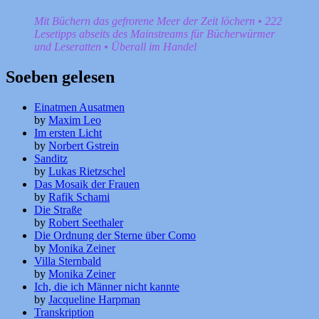
Mit Büchern das gefrorene Meer der Zeit löchern • 222
Lesetipps abseits des Mainstreams für Bücherwürmer
und Leseratten • Überall im Handel
Soeben gelesen
Einatmen Ausatmen
by
Maxim Leo
Im ersten Licht
by
Norbert Gstrein
Sanditz
by
Lukas Rietzschel
Das Mosaik der Frauen
by
Rafik Schami
Die Straße
by
Robert Seethaler
Die Ordnung der Sterne über Como
by
Monika Zeiner
Villa Sternbald
by
Monika Zeiner
Ich, die ich Männer nicht kannte
by
Jacqueline Harpman
Transkription