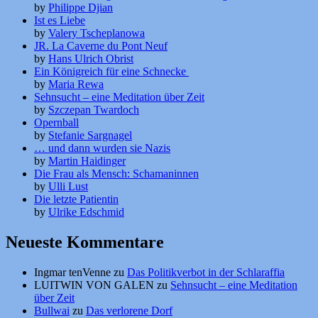
by
Philippe Djian
Ist es Liebe
by
Valery Tscheplanowa
JR. La Caverne du Pont Neuf
by
Hans Ulrich Obrist
Ein Königreich für eine Schnecke
by
Maria Rewa
Sehnsucht – eine Meditation über Zeit
by
Szczepan Twardoch
Opernball
by
Stefanie Sargnagel
… und dann wurden sie Nazis
by
Martin Haidinger
Die Frau als Mensch: Schamaninnen
by
Ulli Lust
Die letzte Patientin
by
Ulrike Edschmid
Neueste Kommentare
Ingmar tenVenne
zu
Das Politikverbot in der Schlaraffia
LUITWIN VON GALEN
zu
Sehnsucht – eine Meditation
über Zeit
Bullwai
zu
Das verlorene Dorf