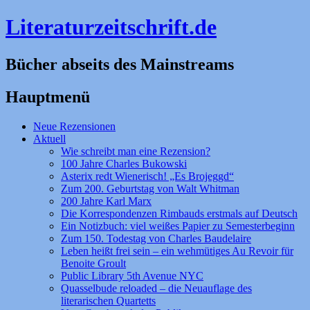
Literaturzeitschrift.de
Bücher abseits des Mainstreams
Hauptmenü
Zum
Neue Rezensionen
Inhalt
Aktuell
springen
Wie schreibt man eine Rezension?
100 Jahre Charles Bukowski
Asterix redt Wienerisch! „Es Brojeggd“
Zum 200. Geburtstag von Walt Whitman
200 Jahre Karl Marx
Die Korrespondenzen Rimbauds erstmals auf Deutsch
Ein Notizbuch: viel weißes Papier zu Semesterbeginn
Zum 150. Todestag von Charles Baudelaire
Leben heißt frei sein – ein wehmütiges Au Revoir für
Benoite Groult
Public Library 5th Avenue NYC
Quasselbude reloaded – die Neuauflage des
literarischen Quartetts