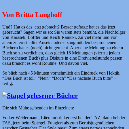
Von Britta Langhoff
Und? Hat es das jetzt gebracht? Besser gefragt: hat es das jetzt
gebraucht? Sagen wir es so: Sie waren stets bemüht, die Nachfolger
von Karasek, Löffler und Reich-Ranicki. Zu viel mehr und vor
allem zu ernsthafter Auseinandersetzung mit den besprochenen
Büchern hat es (noch) nicht gereicht. Aber eine Meinung zu einem
Buch so zu verdichten, dass gleich 16 Meinungen (vier zu jedem
besprochenen Buch) plus Diskurs in eine Dreiviertelstunde passen,
dazu braucht es wohl Routine. Und davon viel.
So blieb nach 45 Minuten vornehmlich ein Eindruck von Hektik.
“Das Buch ist toll” “Nein” “Doch” “Das nächste Buch bitte” –
fertig.
Die sich Mühe gebenden im Einzelnen:
Volker Weidermann, Literaturkritiker erst bei der TAZ, dann bei der
FAS, jetzt beim Spiegel. Fungiert als zum Berufsjugendlichen
gestylter Gastgeber. Der Style passt. Zum etwas nervös zappelnden