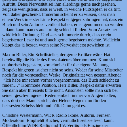
Auftritt. Diese Nervosität sei ihm allerdings gerne nachgesehen,
zeigt sie wenigstens, dass er weiß, in welche Fußstapfen er da tritt.
Von daher geschenkt. Immerhin scheint er zu wissen, dass man
einem Werk in erster Linie Respekt entgegenzubringen hat, dass ein
Buch und sein Autor es verdient haben, ernst genommen zu werden
– dann kann man es auch ruhig schlecht finden. Vom Ansatz her
wirklich in Ordnung. Und – es schimmerte durch, dass er ein
begeisterter Leser ist und auch gerne begeistern möchte. Vielleicht
klappt das ja besser, wenn seine Nervosität erst gewichen ist.
Maxim Biller, Ein Schriftsteller, der gerne Kritiker wäre. Hat
bereitwillig die Rolle des Provokateurs übernommen. Kann sich
euphorisch begeistern, vornehmlich für die eigene Meinung.
Respekt hingegen ist eher nicht so seins. Weder für seine Mitstreiter
noch für die vorgestellten Werke. Originalzitat von gestern Abend:
“Ich habe mir schon vorher vorgenommen, das Buch schlecht zu
finden…” Kommode Position, Herr Biller. Respekt dafür erwarten
Sie dann aber Ihrerseits bitte nicht. Ansonsten sollte man sich bei
seinen geschwungenen Reden einfach immer vor Augen halten,
dass dort der Mann spricht, der Helene Hegemann für den
heissesten Scheiss hielt und hält. Dann geht es.
Christine Westermann, WDR-Radio Ikone, Autorin, Fernseh-
Moderatorin. Empfiehlt Bücher, vermutlich seit sie lesen kann.
Öffentlich im WDR-Radio und TV. Verfügt als Einzige der