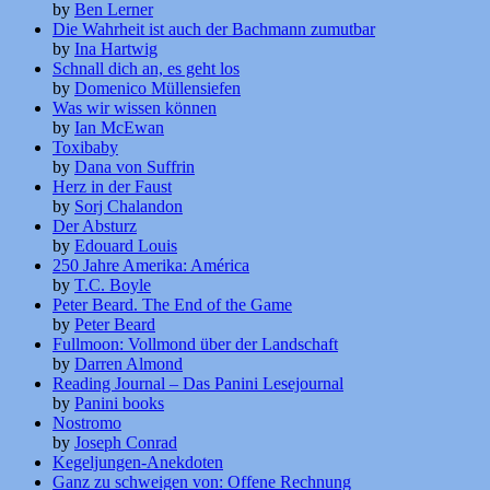
by
Ben Lerner
Die Wahrheit ist auch der Bachmann zumutbar
by
Ina Hartwig
Schnall dich an, es geht los
by
Domenico Müllensiefen
Was wir wissen können
by
Ian McEwan
Toxibaby
by
Dana von Suffrin
Herz in der Faust
by
Sorj Chalandon
Der Absturz
by
Edouard Louis
250 Jahre Amerika: América
by
T.C. Boyle
Peter Beard. The End of the Game
by
Peter Beard
Fullmoon: Vollmond über der Landschaft
by
Darren Almond
Reading Journal – Das Panini Lesejournal
by
Panini books
Nostromo
by
Joseph Conrad
Kegeljungen-Anekdoten
Ganz zu schweigen von: Offene Rechnung