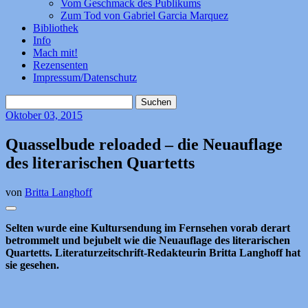
Vom Geschmack des Publikums
Zum Tod von Gabriel Garcia Marquez
Bibliothek
Info
Mach mit!
Rezensenten
Impressum/Datenschutz
Suchen
nach:
Oktober
03, 2015
Quasselbude reloaded – die Neuauflage
des literarischen Quartetts
von
Britta Langhoff
Selten wurde eine Kultursendung im Fernsehen vorab derart
betrommelt und bejubelt wie die Neuauflage des literarischen
Quartetts. Literaturzeitschrift-Redakteurin Britta Langhoff hat
sie gesehen.