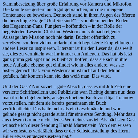
Stammbesetzung über große Erfahrung vor Kamera und Mikrofon.
Die konnte sie gestern auch gut gebrauchen, um die ihr eigene
Contenance zu beweisen. Dennoch stand in ihren Augen des öfteren
die berechtigte Frage “Und Sie sind?” – vor allem bei den Reden
des Hegemann-Fans. Fungiert – hoffentlich – in der Rolle der
begeisterten Leserin. Christine Westermann sah nach eigener
Aussage ihre Mission noch nie darin, Bücher öffentlich zu
zerreißen, sondern vielmehr darin, durch begeisterte Empfehlungen
andere Leser zu inspirieren. Literatur ist für den Leser da, das weiß
sie, dies zu vermitteln war ihr immer ein Anliegen. Das hat bis jetzt
ganz prima geklappt und es bleibt zu hoffen, dass sie sich in ihre
neue Aufgabe ebenso gut einfindet wie in alles andere, was sie
bisher gemacht hat. Frau Westermann ist nicht auf den Mund
gefallen, fair kontern kann sie, das weiß man. Das wird.
Und der Gast? Nur soviel – gute Absicht, dass es mit Juli Zeh eine
versierte Schriftstellerin und Publizistin war. Richtig dumm nur, dass
man ihr durchgehen ließ, ausgerechnet ein Buch von Ilija Trojanow
vorzustellen, mit dem sie bereits gemeinsam ein Buch
veröffentlichte. Das hatte mehr als ein Geschmäckle und war
gelinde gesagt nicht gerade subtil für eine erste Sendung. Mehr dazu
aus diesem Grunde nicht. Jedes Wort eines zuviel. Als nächsten Gast
wünsche ich dieser Sendung Harald Martenstein. Von dem wissen
wir wenigstens verläßlich, dass er der Selbstdarstellung des Herrn
Biller etwas entgegenzusetzen hat.*