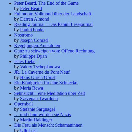
Peter Beard. The End of the Game
by
Peter Beard
Fullmoon: Vollmond über der Landschaft
by
Darren Almond
Reading Journal – Das Panini Lesejournal
by
Panini books
Nostromo
by
Joseph Conrad
Kegeljungen-Anekdoten
Ganz zu schweigen von: Offene Rechnung
by
Philippe Djian
Ist es Liebe
by
Valery Tscheplanowa
JR. La Caverne du Pont Neuf
by
Hans Ulrich Obrist
Ein Königreich für eine Schnecke
by
Maria Rewa
Sehnsucht – eine Meditation über Zeit
by
Szczepan Twardoch
Opernball
by
Stefanie Sargnagel
… und dann wurden sie Nazis
by
Martin Haidinger
Die Frau als Mensch: Schamaninnen
by
Ulli Lust