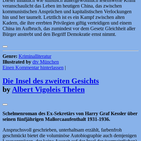
Dieser inhaltlich wie stilistisch außergewöhnlich lesenswerte Krimi
veranschaulicht das Leben im heutigen China, das zwischen
kommunistischen Ansprüchen und kapitalistischen Verlockungen
hin und her taumelt. Letztlich ist es ein Kampf zwischen alten
Kadern, die ihre ererbten Privilegien giftig verteidigen und einem
China im Aufbruch, das zumindest vor dem Gesetz Gleichheit aller
Bürger anstrebt und den Begriff Demokratie ernst nimmt.
Genre:
Kriminalliteratur
Illustrated by
dtv München
Einen Kommentar hinterlassen
|
Die Insel des zweiten Gesichts
by
Albert Vigoleis Thelen
Schelmenroman des Ex-Sekretärs von Harry Graf Kessler über
seinen fünfjährigen Mallorcaaufenthalt 1931-1936.
Anspruchsvoll geschrieben, unterhaltsam erzählt, farbenfroh
geschmückt bietet die voluminöse Autobiographie auch demjenigen