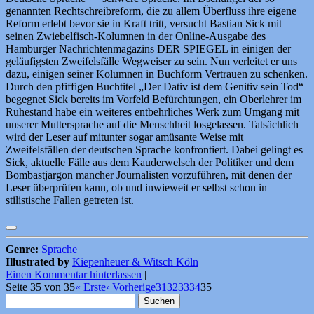
genannten Rechtschreibreform, die zu allem Überfluss ihre eigene
Reform erlebt bevor sie in Kraft tritt, versucht Bastian Sick mit
seinen Zwiebelfisch-Kolumnen in der Online-Ausgabe des
Hamburger Nachrichtenmagazins DER SPIEGEL in einigen der
geläufigsten Zweifelsfälle Wegweiser zu sein. Nun verleitet er uns
dazu, einigen seiner Kolumnen in Buchform Vertrauen zu schenken.
Durch den pfiffigen Buchtitel „Der Dativ ist dem Genitiv sein Tod“
begegnet Sick bereits im Vorfeld Befürchtungen, ein Oberlehrer im
Ruhestand habe ein weiteres entbehrliches Werk zum Umgang mit
unserer Muttersprache auf die Menschheit losgelassen. Tatsächlich
wird der Leser auf mitunter sogar amüsante Weise mit
Zweifelsfällen der deutschen Sprache konfrontiert. Dabei gelingt es
Sick, aktuelle Fälle aus dem Kauderwelsch der Politiker und dem
Bombastjargon mancher Journalisten vorzuführen, mit denen der
Leser überprüfen kann, ob und inwieweit er selbst schon in
stilistische Fallen getreten ist.
Genre:
Sprache
Illustrated by
Kiepenheuer & Witsch Köln
Einen Kommentar hinterlassen
|
Seite 35 von 35
« Erste
‹ Vorherige
31
32
33
34
35
Suchen
nach: