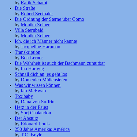
by
Rafik Schami
Die Straße
by
Robert Seethaler
Die Ordnung der Sterne über Como
by
Monika Zeiner
Villa Sternbald
by
Monika Zeiner
Ich, die ich Männer nicht kannte
by
Jacqueline Harpman
Transkription
by
Ben Lerner
Die Wahrheit ist auch der Bachmann zumutbar
by
Ina Hartwig
Schnall dich an, es geht los
by
Domenico Müllensiefen
Was wir wissen können
by
Ian McEwan
Toxibaby
by
Dana von Suffrin
Herz in der Faust
by
Sorj Chalandon
Der Absturz
by
Edouard Louis
250 Jahre Amerika: América
by
T.C. Boyle