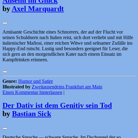
Anselm im Glück
by
Axel Marquardt
Amüsante Geschichte eines Schnorrers, der auf der Flucht vor
seinen Schuldnern nach Italien reist, sich dort verliebt und mit Hilfe
italienischer Mafiosi, einer reichen Witwe und seltsamer Zufälle ins
Happy-End rutscht. Lustig und besonders geeignet für Leser, die
sich gern an den morgendlichen Kater nach einem Einsatz im
Kampftrinken erinnern.
Genre:
Humor und Satire
Illustrated by
Zweitausendeins Frankfurt am Main
Einen Kommentar hinterlassen
|
Der Dativ ist dem Genitiv sein Tod
by
Bastian Sick
Deutsche Sprache — schwere Sprache. Im Dschungel der so