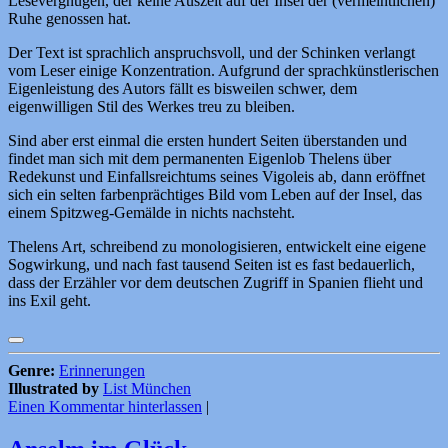
Lesevergnügen, der keine Auszeit auf der Insel der (vermeintlichen)
Ruhe genossen hat.
Der Text ist sprachlich anspruchsvoll, und der Schinken verlangt
vom Leser einige Konzentration. Aufgrund der sprachkünstlerischen
Eigenleistung des Autors fällt es bisweilen schwer, dem
eigenwilligen Stil des Werkes treu zu bleiben.
Sind aber erst einmal die ersten hundert Seiten überstanden und
findet man sich mit dem permanenten Eigenlob Thelens über
Redekunst und Einfallsreichtums seines Vigoleis ab, dann eröffnet
sich ein selten farbenprächtiges Bild vom Leben auf der Insel, das
einem Spitzweg-Gemälde in nichts nachsteht.
Thelens Art, schreibend zu monologisieren, entwickelt eine eigene
Sogwirkung, und nach fast tausend Seiten ist es fast bedauerlich,
dass der Erzähler vor dem deutschen Zugriff in Spanien flieht und
ins Exil geht.
Genre:
Erinnerungen
Illustrated by
List München
Einen Kommentar hinterlassen
|