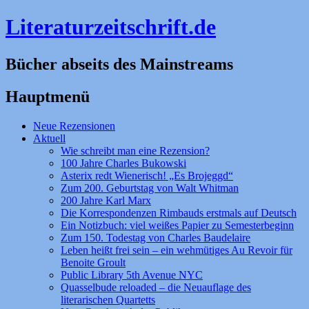
Literaturzeitschrift.de
Bücher abseits des Mainstreams
Hauptmenü
Zum
Neue Rezensionen
Inhalt
Aktuell
springen
Wie schreibt man eine Rezension?
100 Jahre Charles Bukowski
Asterix redt Wienerisch! „Es Brojeggd“
Zum 200. Geburtstag von Walt Whitman
200 Jahre Karl Marx
Die Korrespondenzen Rimbauds erstmals auf Deutsch
Ein Notizbuch: viel weißes Papier zu Semesterbeginn
Zum 150. Todestag von Charles Baudelaire
Leben heißt frei sein – ein wehmütiges Au Revoir für
Benoite Groult
Public Library 5th Avenue NYC
Quasselbude reloaded – die Neuauflage des
literarischen Quartetts