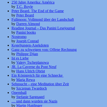
250 Jahre Amerika: América
by
T.C. Boyle
Peter Beard. The End of the Game
by
Peter Beard
Fullmoon: Vollmond über der Landschaft
by
Darren Almond
Reading Journal – Das Panini Lesejournal
by
Panini books
Nostromo
by
Joseph Conrad
Kegeljungen-Anekdoten
Ganz zu schweigen von: Offene Rechnung
by
Philippe Djian
Ist es Liebe
by
Valery Tscheplanowa
JR. La Caverne du Pont Neuf
by
Hans Ulrich Obrist
Ein Königreich für eine Schnecke
by
Maria Rewa
Sehnsucht – eine Meditation über Zeit
by
Szczepan Twardoch
Opernball
by
Stefanie Sargnagel
… und dann wurden sie Nazis
by
Martin Haidinger