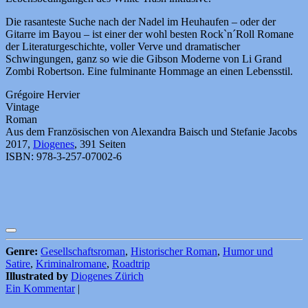
Die rasanteste Suche nach der Nadel im Heuhaufen – oder der
Gitarre im Bayou – ist einer der wohl besten Rock`n´Roll Romane
der Literaturgeschichte, voller Verve und dramatischer
Schwingungen, ganz so wie die Gibson Moderne von Li Grand
Zombi Robertson. Eine fulminante Hommage an einen Lebensstil.
Grégoire Hervier
Vintage
Roman
Aus dem Französischen von Alexandra Baisch und Stefanie Jacobs
2017,
Diogenes
, 391 Seiten
ISBN: 978-3-257-07002-6
Genre:
Gesellschaftsroman
,
Historischer Roman
,
Humor und
Satire
,
Kriminalromane
,
Roadtrip
Illustrated by
Diogenes Zürich
Ein Kommentar
|