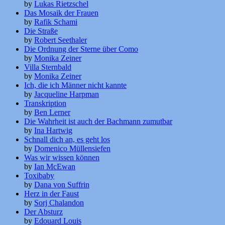
by
Lukas Rietzschel
Das Mosaik der Frauen
by
Rafik Schami
Die Straße
by
Robert Seethaler
Die Ordnung der Sterne über Como
by
Monika Zeiner
Villa Sternbald
by
Monika Zeiner
Ich, die ich Männer nicht kannte
by
Jacqueline Harpman
Transkription
by
Ben Lerner
Die Wahrheit ist auch der Bachmann zumutbar
by
Ina Hartwig
Schnall dich an, es geht los
by
Domenico Müllensiefen
Was wir wissen können
by
Ian McEwan
Toxibaby
by
Dana von Suffrin
Herz in der Faust
by
Sorj Chalandon
Der Absturz
by
Edouard Louis