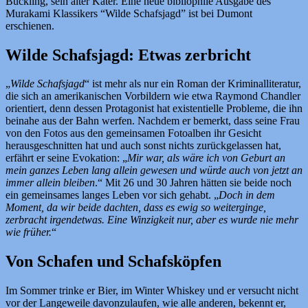
Bückling, sein alter Kater. Eine neue bibliophile Ausgabe des
Murakami Klassikers “Wilde Schafsjagd” ist bei Dumont
erschienen.
Wilde Schafsjagd: Etwas zerbricht
„
Wilde Schafsjagd
“ ist mehr als nur ein Roman der Kriminalliteratur,
die sich an amerikanischen Vorbildern wie etwa Raymond Chandler
orientiert, denn dessen Protagonist hat existentielle Probleme, die ihn
beinahe aus der Bahn werfen. Nachdem er bemerkt, dass seine Frau
von den Fotos aus den gemeinsamen Fotoalben ihr Gesicht
herausgeschnitten hat und auch sonst nichts zurückgelassen hat,
erfährt er seine Evokation: „
Mir war, als wäre ich von Geburt an
mein ganzes Leben lang allein gewesen und würde auch von jetzt an
immer allein bleiben
.“ Mit 26 und 30 Jahren hätten sie beide noch
ein gemeinsames langes Leben vor sich gehabt. „
Doch in dem
Moment, da wir beide dachten, dass es ewig so weiterginge,
zerbracht irgendetwas. Eine Winzigkeit nur, aber es wurde nie mehr
wie früher.
“
Von Schafen und Schafsköpfen
Im Sommer trinke er Bier, im Winter Whiskey und er versucht nicht
vor der Langeweile davonzulaufen, wie alle anderen, bekennt er,