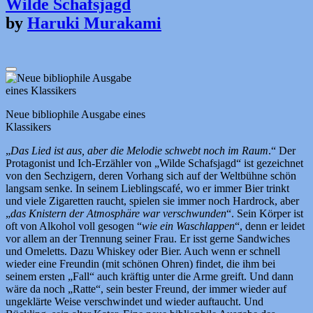
Wilde Schafsjagd
by
Haruki Murakami
Neue bibliophile Ausgabe eines
Klassikers
„
Das Lied ist aus, aber die Melodie schwebt noch im Raum
.“ Der
Protagonist und Ich-Erzähler von „Wilde Schafsjagd“ ist gezeichnet
von den Sechzigern, deren Vorhang sich auf der Weltbühne schön
langsam senke. In seinem Lieblingscafé, wo er immer Bier trinkt
und viele Zigaretten raucht, spielen sie immer noch Hardrock, aber
„
das Knistern der Atmosphäre war verschwunden
“. Sein Körper ist
oft von Alkohol voll gesogen “
wie ein Waschlappen
“, denn er leidet
vor allem an der Trennung seiner Frau. Er isst gerne Sandwiches
und Omeletts. Dazu Whiskey oder Bier. Auch wenn er schnell
wieder eine Freundin (mit schönen Ohren) findet, die ihm bei
seinem ersten „Fall“ auch kräftig unter die Arme greift. Und dann
wäre da noch „Ratte“, sein bester Freund, der immer wieder auf
ungeklärte Weise verschwindet und wieder auftaucht. Und