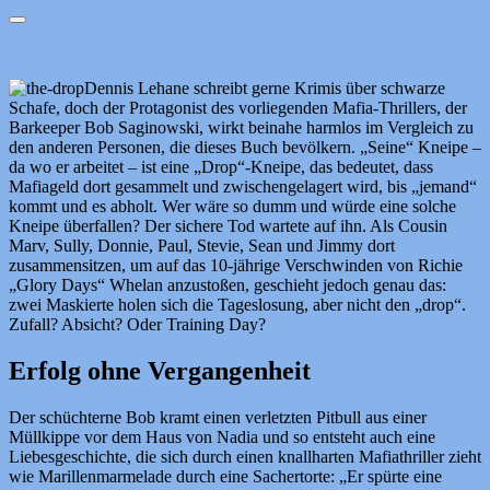
Dennis Lehane schreibt gerne Krimis über schwarze
Schafe, doch der Protagonist des vorliegenden Mafia-Thrillers, der
Barkeeper Bob Saginowski, wirkt beinahe harmlos im Vergleich zu
den anderen Personen, die dieses Buch bevölkern. „Seine“ Kneipe –
da wo er arbeitet – ist eine „Drop“-Kneipe, das bedeutet, dass
Mafiageld dort gesammelt und zwischengelagert wird, bis „jemand“
kommt und es abholt. Wer wäre so dumm und würde eine solche
Kneipe überfallen? Der sichere Tod wartete auf ihn. Als Cousin
Marv, Sully, Donnie, Paul, Stevie, Sean und Jimmy dort
zusammensitzen, um auf das 10-jährige Verschwinden von Richie
„Glory Days“ Whelan anzustoßen, geschieht jedoch genau das:
zwei Maskierte holen sich die Tageslosung, aber nicht den „drop“.
Zufall? Absicht? Oder Training Day?
Erfolg ohne Vergangenheit
Der schüchterne Bob kramt einen verletzten Pitbull aus einer
Müllkippe vor dem Haus von Nadia und so entsteht auch eine
Liebesgeschichte, die sich durch einen knallharten Mafiathriller zieht
wie Marillenmarmelade durch eine Sachertorte: „Er spürte eine