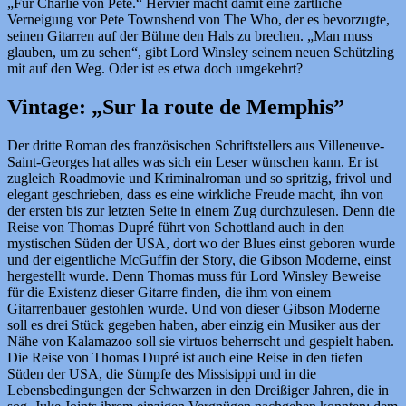
„Für Charlie von Pete.“ Hervier macht damit eine zärtliche
Verneigung vor Pete Townshend von The Who, der es bevorzugte,
seinen Gitarren auf der Bühne den Hals zu brechen. „Man muss
glauben, um zu sehen“, gibt Lord Winsley seinem neuen Schützling
mit auf den Weg. Oder ist es etwa doch umgekehrt?
Vintage: „Sur la route de Memphis”
Der dritte Roman des französischen Schriftstellers aus Villeneuve-
Saint-Georges hat alles was sich ein Leser wünschen kann. Er ist
zugleich Roadmovie und Kriminalroman und so spritzig, frivol und
elegant geschrieben, dass es eine wirkliche Freude macht, ihn von
der ersten bis zur letzten Seite in einem Zug durchzulesen. Denn die
Reise von Thomas Dupré führt von Schottland auch in den
mystischen Süden der USA, dort wo der Blues einst geboren wurde
und der eigentliche McGuffin der Story, die Gibson Moderne, einst
hergestellt wurde. Denn Thomas muss für Lord Winsley Beweise
für die Existenz dieser Gitarre finden, die ihm von einem
Gitarrenbauer gestohlen wurde. Und von dieser Gibson Moderne
soll es drei Stück gegeben haben, aber einzig ein Musiker aus der
Nähe von Kalamazoo soll sie virtuos beherrscht und gespielt haben.
Die Reise von Thomas Dupré ist auch eine Reise in den tiefen
Süden der USA, die Sümpfe des Missisippi und in die
Lebensbedingungen der Schwarzen in den Dreißiger Jahren, die in