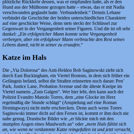
plötzliche Rückkehr dessen, was er empfunden hatte, als er den
Hund aus der Mülltonne gezogen hatte – etwas, das er mit Nadia
verschwunden geglaubt hatte. Verbundenheit.“ Dennis Lehane
verbindet die Geschichte der beiden unterschiedlichen Charaktere
auf eine geschickte Weise, denn stets steckt der Schlüssel zur
Gegenwart in der Vergangenheit seiner Figuren. Und die ist oft sehr
dunkel: „
Ein erfolgreicher Mann konnte seine Vergangenheit
verbergen, aber ein erfolgloser Mann verbrachte den Rest seines
Lebens damit, nicht in seiner zu ersaufen
.“
Katze im Hals
Die „Via Dolorosa“ des Anti-Helden Bob Saginowski zieht sich
durch East Buckingham, ein Viertel Bostons, in dem sich früher ein
Gefängnis befand, selbst die Straßen erinnerten noch daran: Pen’
Park, Justice Lane, Probation Avenue und die älteste Kneipe im
Viertel namens „Zum Galgen“. Wer hier lebt, den kann auch der
Polizist Evandro Manolo Torres, dem „eine Glocke im Herz
regelmäßig die Stunde schlägt“ (Anspielung auf eine Roman
Hemingways) nicht mehr erschrecken. Denn auch wenn Torres
Saginowski immer dicht auf den Fersen ist, kommt er ihm doch nie
nahe genug. Drastische Bilder wie „er blickte mich mit den
stumpfen Augen eines Maulwurfs an“ oder „
mein Hals fühlst sich
an, wie wenn ne verdammte Katze reingefallen ist und jetzt versucht,