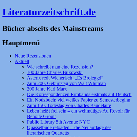
Literaturzeitschrift.de
Bücher abseits des Mainstreams
Hauptmenü
Zum
Neue Rezensionen
Inhalt
Aktuell
springen
Wie schreibt man eine Rezension?
100 Jahre Charles Bukowski
Asterix redt Wienerisch! „Es Brojeggd“
Zum 200. Geburtstag von Walt Whitman
200 Jahre Karl Marx
Die Korrespondenzen Rimbauds erstmals auf Deutsch
Ein Notizbuch: viel weißes Papier zu Semesterbeginn
Zum 150. Todestag von Charles Baudelaire
Leben heißt frei sein – ein wehmütiges Au Revoir für
Benoite Groult
Public Library 5th Avenue NYC
Quasselbude reloaded – die Neuauflage des
literarischen Quartetts