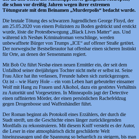
die schon vor dreißig Jahren wegen ihrer extremen
Tötungsrate mit dem Beinamen „Murderpolis“ bedacht wurde.
Die brutale Tötung des schwarzen Jugendlichen George Floyd, der
am 25.05.2020 von einem Polizisten zu Boden gedrückt und erstickt
wurde, löste die Protestbewegung „Black Lives Matter“ aus. Und
während ich Nesbøs Kriminalroman verschlinge, werden
unbewaffnete Bürger von Trumps „ICE“ auf offener Straße getötet.
Der norwegische Bestsellerautor hat offenbar einen sicheren Instinkt
für Orte, an denen der Sensenmann regiert.
Mit Bob Oz führt Nesbø einen neuen Ermittler ein, der seit dem
Unfalltod seiner dreijährigen Tochter nicht mehr er selbst ist. Seine
Frau Alice hat ihn verlassen, Freunde haben sich zurückgezogen.
Oz ist – wie Harry Hole – ein vom Leben hart gebeutelter einsamer
Wolf mit Hang zu Frauen und Alkohol, dazu ein gestörtes Verhältnis
zu Autorität und Vorgesetzten. In Minneapolis jagt der Detective
einen raffinierten Mörder, der einen persönlichen Rachefeldzug
gegen Drogenbosse und Waffenhändler führt.
Der Roman beginnt als Protokoll eines Erzählers, der durch die
Stadt streift, um die Geschichte eines länger zurückliegenden
Mordfalls zu rekonstruieren. Mit diesem Kniff versteht es der Autor,
die Leser in eine atmosphärisch dicht geschilderte Welt
hineinzusaugen und die Spannung so beharrlich zu steigern, bis man