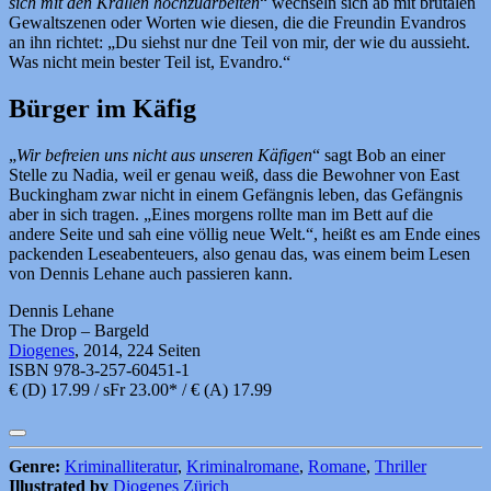
sich mit den Krallen hochzuarbeiten
“ wechseln sich ab mit brutalen
Gewaltszenen oder Worten wie diesen, die die Freundin Evandros
an ihn richtet: „Du siehst nur dne Teil von mir, der wie du aussieht.
Was nicht mein bester Teil ist, Evandro.“
Bürger im Käfig
„
Wir befreien uns nicht aus unseren Käfigen
“ sagt Bob an einer
Stelle zu Nadia, weil er genau weiß, dass die Bewohner von East
Buckingham zwar nicht in einem Gefängnis leben, das Gefängnis
aber in sich tragen. „Eines morgens rollte man im Bett auf die
andere Seite und sah eine völlig neue Welt.“, heißt es am Ende eines
packenden Leseabenteuers, also genau das, was einem beim Lesen
von Dennis Lehane auch passieren kann.
Dennis Lehane
The Drop – Bargeld
Diogenes
, 2014, 224 Seiten
ISBN 978-3-257-60451-1
€ (D) 17.99 / sFr 23.00* / € (A) 17.99
Genre:
Kriminalliteratur
,
Kriminalromane
,
Romane
,
Thriller
Illustrated by
Diogenes Zürich