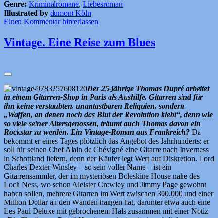
Genre:
Kriminalromane
,
Liebesroman
Illustrated by
dumont Köln
Einen Kommentar hinterlassen
|
Vintage. Eine Reise zum Blues
Der 25-jährige Thomas Dupré arbeitet
in einem Gitarren-Shop in Paris als Aushilfe. Gitarren sind für
ihn keine verstaubten, unantastbaren Reliquien, sondern
„Waffen, an denen noch das Blut der Revolution klebt“, denn wie
so viele seiner Altersgenossen, träumt auch Thomas davon ein
Rockstar zu werden.
Ein Vintage-Roman aus Frankreich?
Da
bekommt er eines Tages plötzlich das Angebot des Jahrhunderts: er
soll für seinen Chef Alain de Chévigné eine Gitarre nach Inverness
in Schottland liefern, denn der Käufer legt Wert auf Diskretion. Lord
Charles Dexter Winsley – so sein voller Name – ist ein
Gitarrensammler, der im mysteriösen Boleskine House nahe des
Loch Ness, wo schon Aleister Crowley und Jimmy Page gewohnt
haben sollen, mehrere Gitarren im Wert zwischen 300.000 und einer
Million Dollar an den Wänden hängen hat, darunter etwa auch eine
Les Paul Deluxe mit gebrochenem Hals zusammen mit einer Notiz