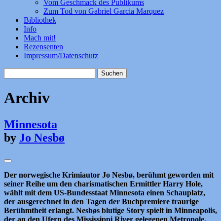
Vom Geschmack des Publikums
Zum Tod von Gabriel Garcia Marquez
Bibliothek
Info
Mach mit!
Rezensenten
Impressum/Datenschutz
Suchen
nach:
Archiv
Minnesota
by
Jo Nesbø
Der norwegische Krimiautor Jo Nesbø, berühmt geworden mit
seiner Reihe um den charismatischen Ermittler Harry Hole,
wählt mit dem US-Bundesstaat Minnesota einen Schauplatz,
der ausgerechnet in den Tagen der Buchpremiere traurige
Berühmtheit erlangt. Nesbøs blutige Story spielt in Minneapolis,
der an den Ufern des Mississippi River gelegenen Metropole,