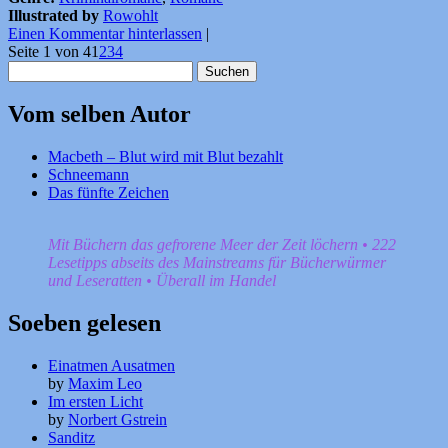
Illustrated by
Rowohlt
Einen Kommentar hinterlassen
|
Seite 1 von 4
1
2
3
4
Suchen
nach:
Vom selben Autor
Macbeth – Blut wird mit Blut bezahlt
Schneemann
Das fünfte Zeichen
Mit Büchern das gefrorene Meer der Zeit löchern • 222
Lesetipps abseits des Mainstreams für Bücherwürmer
und Leseratten • Überall im Handel
Soeben gelesen
Einatmen Ausatmen
by
Maxim Leo
Im ersten Licht
by
Norbert Gstrein
Sanditz