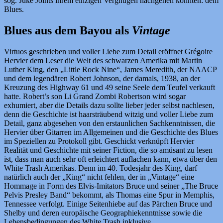
sog. Juke Joints ihrem einzigen Vergnügen nachgehen konnten: dem
Blues.
Blues aus dem Bayou als
Vintage
Virtuos geschrieben und voller Liebe zum Detail eröffnet Grégoire
Hervier dem Leser die Welt des schwarzen Amerika mit Martin
Luther King, den „Little Rock Nine“, James Meredith, der NAACP
und dem legendären Robert Johnson, der damals, 1938, an der
Kreuzung des Highway 61 und 49 seine Seele dem Teufel verkauft
hatte. Robert’s son Li Grand Zombi Robertson wird sogar
exhumiert, aber die Details dazu sollte lieber jeder selbst nachlesen,
denn die Geschichte ist haarsträubend witzig und voller Liebe zum
Detail, ganz abgesehen von den erstaunlichen Sachkenntnissen, die
Hervier über Gitarren im Allgemeinen und die Geschichte des Blues
im Speziellen zu Protokoll gibt. Geschickt verknüpft Hervier
Realität und Geschichte mit seiner Fiction, die so amüsant zu lesen
ist, dass man auch sehr oft erleichtert auflachen kann, etwa über den
White Trash Amerikas. Denn im 40. Todesjahr des King, darf
natürlich auch der „King“ nicht fehlen, der in „Vintage“ eine
Hommage in Form des Elvis-Imitators Bruce und seiner „The Bruce
Pelvis Presley Band“ bekommt, als Thomas eine Spur in Memphis,
Tennessee verfolgt. Einige Seitenhiebe auf das Pärchen Bruce und
Shelby und deren europäische Geographiekenntnisse sowie die
Lebensbedingungen des White Trash inklusive.