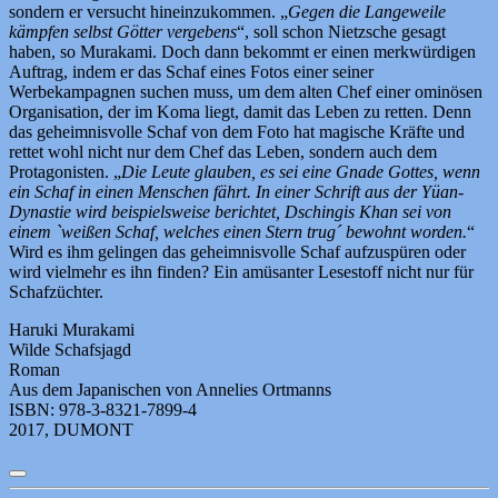
sondern er versucht hineinzukommen. „
Gegen die Langeweile
kämpfen selbst Götter vergebens
“, soll schon Nietzsche gesagt
haben, so Murakami. Doch dann bekommt er einen merkwürdigen
Auftrag, indem er das Schaf eines Fotos einer seiner
Werbekampagnen suchen muss, um dem alten Chef einer ominösen
Organisation, der im Koma liegt, damit das Leben zu retten. Denn
das geheimnisvolle Schaf von dem Foto hat magische Kräfte und
rettet wohl nicht nur dem Chef das Leben, sondern auch dem
Protagonisten. „
Die Leute glauben, es sei eine Gnade Gottes, wenn
ein Schaf in einen Menschen fährt. In einer Schrift aus der Yüan-
Dynastie wird beispielsweise berichtet, Dschingis Khan sei von
einem `weißen Schaf, welches einen Stern trug´ bewohnt worden.
“
Wird es ihm gelingen das geheimnisvolle Schaf aufzuspüren oder
wird vielmehr es ihn finden? Ein amüsanter Lesestoff nicht nur für
Schafzüchter.
Haruki Murakami
Wilde Schafsjagd
Roman
Aus dem Japanischen von Annelies Ortmanns
ISBN: 978-3-8321-7899-4
2017, DUMONT