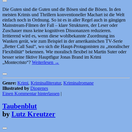
Die Guten sind die Guten und die Bösen sind die Bösen. In den
meisten Krimis und Thrillern konventioneller Machart ist die Welt
einfach noch in Ordnung. So ist es in aller Regel auch in gängigen
Mainstream-Filmen der Fall – klare Strukturen, der Leser oder
Zuschauer muss keine kognitiven Dissonanzen reduzieren.
Irritierend wird es, wenn diese wohlbekannte Zuordnung ins
Wanken gerät, wie zum Beispiel in der amerikanischen TV-Serie
„Better Call Saul“, wo sich die Haupt-Protagonisten zu „moralischer
Flexibilität“ bekennen. Wie moralisch flexibel ist Martin Suter oder
besser seine fiktive Hauptfigur Jonas Brand im Krimi
„Montecristo“?
Weiterlesen
→
Genre:
Krimi
,
Kriminalliteratur
,
Kriminalromane
Illustrated by
Diogenes
Einen Kommentar hinterlassen
|
Taubenblut
by
Lutz Kreutzer