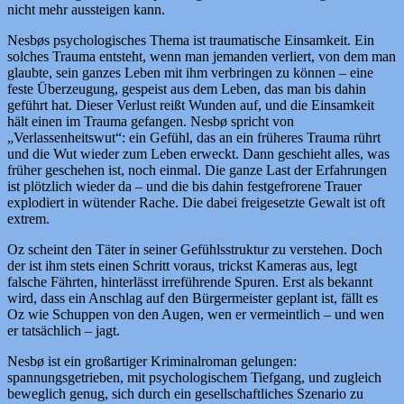
nicht mehr aussteigen kann.
Nesbøs psychologisches Thema ist traumatische Einsamkeit. Ein
solches Trauma entsteht, wenn man jemanden verliert, von dem man
glaubte, sein ganzes Leben mit ihm verbringen zu können – eine
feste Überzeugung, gespeist aus dem Leben, das man bis dahin
geführt hat. Dieser Verlust reißt Wunden auf, und die Einsamkeit
hält einen im Trauma gefangen. Nesbø spricht von
„Verlassenheitswut“: ein Gefühl, das an ein früheres Trauma rührt
und die Wut wieder zum Leben erweckt. Dann geschieht alles, was
früher geschehen ist, noch einmal. Die ganze Last der Erfahrungen
ist plötzlich wieder da – und die bis dahin festgefrorene Trauer
explodiert in wütender Rache. Die dabei freigesetzte Gewalt ist oft
extrem.
Oz scheint den Täter in seiner Gefühlsstruktur zu verstehen. Doch
der ist ihm stets einen Schritt voraus, trickst Kameras aus, legt
falsche Fährten, hinterlässt irreführende Spuren. Erst als bekannt
wird, dass ein Anschlag auf den Bürgermeister geplant ist, fällt es
Oz wie Schuppen von den Augen, wen er vermeintlich – und wen
er tatsächlich – jagt.
Nesbø ist ein großartiger Kriminalroman gelungen:
spannungsgetrieben, mit psychologischem Tiefgang, und zugleich
beweglich genug, sich durch ein gesellschaftliches Szenario zu