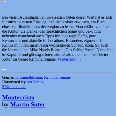
Bei vielen Aufenthalten an diversesten Orten dieser Welt hat es sich
für mich als netten Einstieg ins Lokalkolorit erwiesen, ein Buch
eines Schriftstellers aus der Region zu lesen. Man erfährt viel über
die Kultur, die Denke, den sprachlichen Slang und bekommt
nebenher manchmal auch Tipps für angesagte Cafés, gute
Restaurants und aktuelle In-Locations. Besonders eignen sich
Krimis mit ihren meist rasch wechselnden Schauplätzen. So auch
die Intention bei Mike Nicols Roman „Das Schlupfloch“. Nicol lebt
in Kapstadt und gilt sogar international als zunehmend beachteter
Autor im Genre Kriminalromane.
Weiterlesen
→
Genre:
Kriminalliteratur
,
Kriminalromane
Illustrated by
btb Verlag
2 Kommentare
|
Montecristo
by
Martin Suter