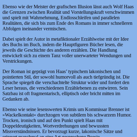
Ebenso wie der Meister der grafischen Illusion lässt auch Wolf Haas
die Grenzen zwischen Realität und Vorstellungskraft verschwimmen
und spielt mit Wahrnehmung, Endlosschleifen und parallelen
Realitäten, die sich bis zum Ende des Romans in immer schnelleren
Abfolgen ineinander vermischen.
Dabei spielt der Autor in metafiktionaler Erzählweise mit der Idee
des Buchs im Buch, indem die Hauptfiguren Bücher lesen, die
jeweils die Geschichte des anderen erzählen. Die Handlung
entwickelt sich zu einem Tanz voller unerwarteter Wendungen und
Verstrickungen.
Der Roman ist geprägt von Haas’ typischem lakonischen und
pointierten Stil, der sowohl humorvoll als auch tiefgründig ist. Die
Sprache spiegelt die verschachtelte Struktur wider und fordert den
Leser heraus, die verschiedenen Erzählebenen zu entwirren. Sein
Satzbau ist oft fragmentarisch, elliptisch oder bricht mitten im
Gedanken ab.
Ebenso wie seine lesenswerten Krimis um Kommissar Brenner ist
»Wackelkontakt« durchzogen von subtilem bis schwarzem Humor.
Trocken, ironisch und auf den Punkt spielt Haas mit
Doppeldeutigkeiten, Wortverdrehungen und bewussten
Missverständnissen. Er bevorzugt kurze, lakonische Sätze und
erinnert manchmal an eine Art gesprochene Poesie.