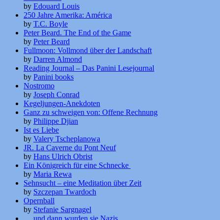
by
Edouard Louis
250 Jahre Amerika: América
by
T.C. Boyle
Peter Beard. The End of the Game
by
Peter Beard
Fullmoon: Vollmond über der Landschaft
by
Darren Almond
Reading Journal – Das Panini Lesejournal
by
Panini books
Nostromo
by
Joseph Conrad
Kegeljungen-Anekdoten
Ganz zu schweigen von: Offene Rechnung
by
Philippe Djian
Ist es Liebe
by
Valery Tscheplanowa
JR. La Caverne du Pont Neuf
by
Hans Ulrich Obrist
Ein Königreich für eine Schnecke
by
Maria Rewa
Sehnsucht – eine Meditation über Zeit
by
Szczepan Twardoch
Opernball
by
Stefanie Sargnagel
… und dann wurden sie Nazis