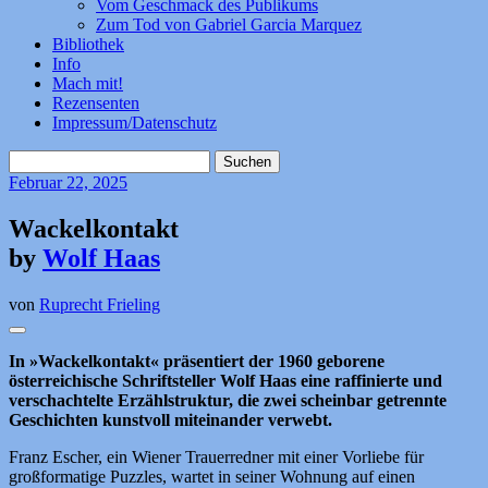
Vom Geschmack des Publikums
Zum Tod von Gabriel Garcia Marquez
Bibliothek
Info
Mach mit!
Rezensenten
Impressum/Datenschutz
Suchen
nach:
Februar
22, 2025
Wackelkontakt
by
Wolf Haas
von
Ruprecht Frieling
In »Wackelkontakt« präsentiert der 1960 geborene
österreichische Schriftsteller Wolf Haas eine raffinierte und
verschachtelte Erzählstruktur, die zwei scheinbar getrennte
Geschichten kunstvoll miteinander verwebt.
Franz Escher, ein Wiener Trauerredner mit einer Vorliebe für
großformatige Puzzles, wartet in seiner Wohnung auf einen