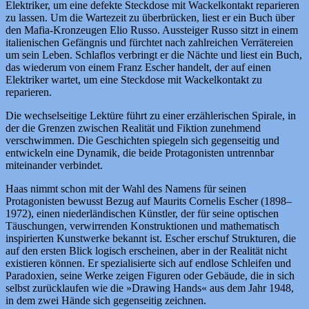
Elektriker, um eine defekte Steckdose mit Wackelkontakt reparieren
zu lassen. Um die Wartezeit zu überbrücken, liest er ein Buch über
den Mafia-Kronzeugen Elio Russo. Aussteiger Russo sitzt in einem
italienischen Gefängnis und fürchtet nach zahlreichen Verrätereien
um sein Leben. Schlaflos verbringt er die Nächte und liest ein Buch,
das wiederum von einem Franz Escher handelt, der auf einen
Elektriker wartet, um eine Steckdose mit Wackelkontakt zu
reparieren.
Die wechselseitige Lektüre führt zu einer erzählerischen Spirale, in
der die Grenzen zwischen Realität und Fiktion zunehmend
verschwimmen. Die Geschichten spiegeln sich gegenseitig und
entwickeln eine Dynamik, die beide Protagonisten untrennbar
miteinander verbindet.
Haas nimmt schon mit der Wahl des Namens für seinen
Protagonisten bewusst Bezug auf Maurits Cornelis Escher (1898–
1972), einen niederländischen Künstler, der für seine optischen
Täuschungen, verwirrenden Konstruktionen und mathematisch
inspirierten Kunstwerke bekannt ist. Escher erschuf Strukturen, die
auf den ersten Blick logisch erscheinen, aber in der Realität nicht
existieren können. Er spezialisierte sich auf endlose Schleifen und
Paradoxien, seine Werke zeigen Figuren oder Gebäude, die in sich
selbst zurücklaufen wie die »Drawing Hands« aus dem Jahr 1948,
in dem zwei Hände sich gegenseitig zeichnen.