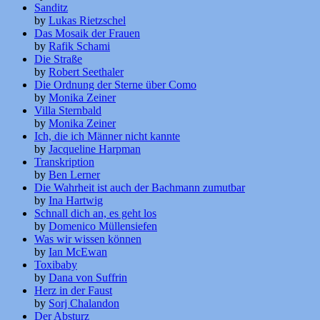
Sanditz
by
Lukas Rietzschel
Das Mosaik der Frauen
by
Rafik Schami
Die Straße
by
Robert Seethaler
Die Ordnung der Sterne über Como
by
Monika Zeiner
Villa Sternbald
by
Monika Zeiner
Ich, die ich Männer nicht kannte
by
Jacqueline Harpman
Transkription
by
Ben Lerner
Die Wahrheit ist auch der Bachmann zumutbar
by
Ina Hartwig
Schnall dich an, es geht los
by
Domenico Müllensiefen
Was wir wissen können
by
Ian McEwan
Toxibaby
by
Dana von Suffrin
Herz in der Faust
by
Sorj Chalandon
Der Absturz