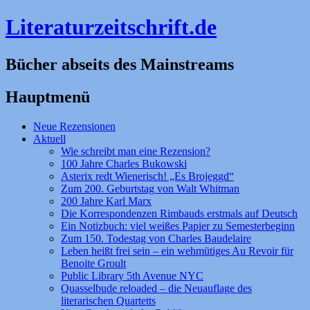
Literaturzeitschrift.de
Bücher abseits des Mainstreams
Hauptmenü
Zum
Neue Rezensionen
Inhalt
Aktuell
springen
Wie schreibt man eine Rezension?
100 Jahre Charles Bukowski
Asterix redt Wienerisch! „Es Brojeggd“
Zum 200. Geburtstag von Walt Whitman
200 Jahre Karl Marx
Die Korrespondenzen Rimbauds erstmals auf Deutsch
Ein Notizbuch: viel weißes Papier zu Semesterbeginn
Zum 150. Todestag von Charles Baudelaire
Leben heißt frei sein – ein wehmütiges Au Revoir für
Benoite Groult
Public Library 5th Avenue NYC
Quasselbude reloaded – die Neuauflage des
literarischen Quartetts