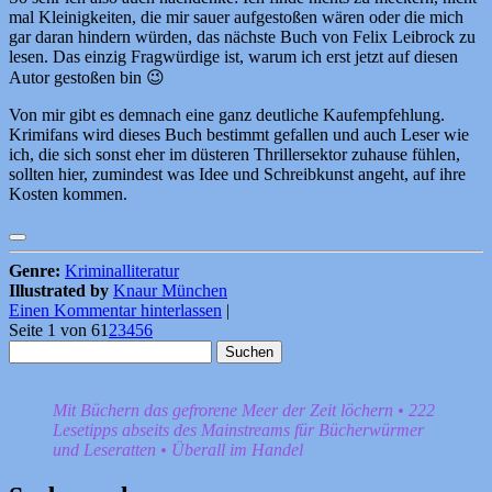
mal Kleinigkeiten, die mir sauer aufgestoßen wären oder die mich
gar daran hindern würden, das nächste Buch von Felix Leibrock zu
lesen. Das einzig Fragwürdige ist, warum ich erst jetzt auf diesen
Autor gestoßen bin 😉
Von mir gibt es demnach eine ganz deutliche Kaufempfehlung.
Krimifans wird dieses Buch bestimmt gefallen und auch Leser wie
ich, die sich sonst eher im düsteren Thrillersektor zuhause fühlen,
sollten hier, zumindest was Idee und Schreibkunst angeht, auf ihre
Kosten kommen.
Genre:
Kriminalliteratur
Illustrated by
Knaur München
Einen Kommentar hinterlassen
|
Seite 1 von 6
1
2
3
4
5
6
Suchen
nach:
Mit Büchern das gefrorene Meer der Zeit löchern • 222
Lesetipps abseits des Mainstreams für Bücherwürmer
und Leseratten • Überall im Handel