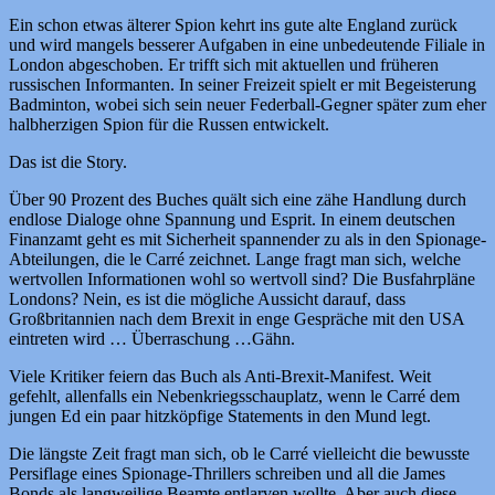
Ein schon etwas älterer Spion kehrt ins gute alte England zurück
und wird mangels besserer Aufgaben in eine unbedeutende Filiale in
London abgeschoben. Er trifft sich mit aktuellen und früheren
russischen Informanten. In seiner Freizeit spielt er mit Begeisterung
Badminton, wobei sich sein neuer Federball-Gegner später zum eher
halbherzigen Spion für die Russen entwickelt.
Das ist die Story.
Über 90 Prozent des Buches quält sich eine zähe Handlung durch
endlose Dialoge ohne Spannung und Esprit. In einem deutschen
Finanzamt geht es mit Sicherheit spannender zu als in den Spionage-
Abteilungen, die le Carré zeichnet. Lange fragt man sich, welche
wertvollen Informationen wohl so wertvoll sind? Die Busfahrpläne
Londons? Nein, es ist die mögliche Aussicht darauf, dass
Großbritannien nach dem Brexit in enge Gespräche mit den USA
eintreten wird … Überraschung …Gähn.
Viele Kritiker feiern das Buch als Anti-Brexit-Manifest. Weit
gefehlt, allenfalls ein Nebenkriegsschauplatz, wenn le Carré dem
jungen Ed ein paar hitzköpfige Statements in den Mund legt.
Die längste Zeit fragt man sich, ob le Carré vielleicht die bewusste
Persiflage eines Spionage-Thrillers schreiben und all die James
Bonds als langweilige Beamte entlarven wollte. Aber auch diese