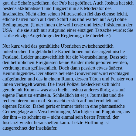
gut, die Schafe gedeihen, der Pub hat geöffnet. Auch Joshua hat sich
bestens akklimatisiert und fungiert nun als Moderator des
Inselradios. Nicht allen seinen Mitreisenden fiel das ebenso leicht,
etliche harren noch auf dem Schiff aus und warten auf Asyl ohne
Bedingungen. (Unter ihnen die wohl erste und letzte Präsidentin der
USA – die sie auch nur aufgrund einer einzigen Tatsache wurde: Sie
ist die einzige Angehörige der Regierung, die überlebte.)
Nur kurz wird das gemütliche Überleben zwischenzeitlich
unterbrochen für gefährliche Expeditionen auf das argentinische
Festland. Leider unausweichlich für die Vorratshaltung. Dass seit
den betrüblichen Ereignissen keine Kinder mehr geboren werden,
verdrängt man geflissentlich. Doch dann passiert etwas äußerst
Beunruhigendes. Der allseits beliebte Gouverneur wird erschlagen
aufgefunden und das in einem Raum, dessen Türen und Fenster von
innen verriegelt waren. Die Insel-Polizei bekleckert sich nicht
gerade mit Ruhm – was also bleibt Joshua anderes übrig, als auf
eigene Faust zu ermitteln. Schließlich ist er ja Journalist und die
recherchieren nun mal. So macht er sich auf und ermittelt auf
eigenes Risiko. Dabei gerät er immer tiefer in eine phantastische
Gemengelage aus Verschwörungen, Machtgier und Pinguinen, aus
der ihm – so scheint es – nicht einmal sein bester Freund, der
Inselarzt wieder heraushelfen kann. Letzte Hoffnung ist
ausgerechnet der Inselsäufer.