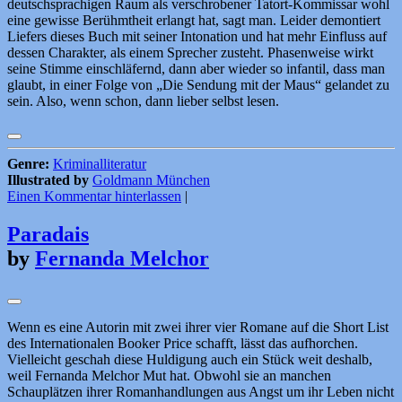
deutschsprachigen Raum als verschrobener Tatort-Kommissar wohl
eine gewisse Berühmtheit erlangt hat, sagt man. Leider demontiert
Liefers dieses Buch mit seiner Intonation und hat mehr Einfluss auf
dessen Charakter, als einem Sprecher zusteht. Phasenweise wirkt
seine Stimme einschläfernd, dann aber wieder so infantil, dass man
glaubt, in einer Folge von „Die Sendung mit der Maus“ gelandet zu
sein. Also, wenn schon, dann lieber selbst lesen.
Genre:
Kriminalliteratur
Illustrated by
Goldmann München
Einen Kommentar hinterlassen
|
Paradais
by
Fernanda Melchor
Wenn es eine Autorin mit zwei ihrer vier Romane auf die Short List
des Internationalen Booker Price schafft, lässt das aufhorchen.
Vielleicht geschah diese Huldigung auch ein Stück weit deshalb,
weil Fernanda Melchor Mut hat. Obwohl sie an manchen
Schauplätzen ihrer Romanhandlungen aus Angst um ihr Leben nicht