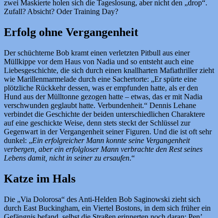
zwei Maskierte holen sich die Tageslosung, aber nicht den „drop“.
Zufall? Absicht? Oder Training Day?
Erfolg ohne Vergangenheit
Der schüchterne Bob kramt einen verletzten Pitbull aus einer
Müllkippe vor dem Haus von Nadia und so entsteht auch eine
Liebesgeschichte, die sich durch einen knallharten Mafiathriller zieht
wie Marillenmarmelade durch eine Sachertorte: „Er spürte eine
plötzliche Rückkehr dessen, was er empfunden hatte, als er den
Hund aus der Mülltonne gezogen hatte – etwas, das er mit Nadia
verschwunden geglaubt hatte. Verbundenheit.“ Dennis Lehane
verbindet die Geschichte der beiden unterschiedlichen Charaktere
auf eine geschickte Weise, denn stets steckt der Schlüssel zur
Gegenwart in der Vergangenheit seiner Figuren. Und die ist oft sehr
dunkel: „
Ein erfolgreicher Mann konnte seine Vergangenheit
verbergen, aber ein erfolgloser Mann verbrachte den Rest seines
Lebens damit, nicht in seiner zu ersaufen
.“
Katze im Hals
Die „Via Dolorosa“ des Anti-Helden Bob Saginowski zieht sich
durch East Buckingham, ein Viertel Bostons, in dem sich früher ein
Gefängnis befand, selbst die Straßen erinnerten noch daran: Pen’