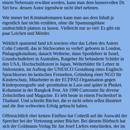
einem Nebensatz erwähnt werden, kann man dem humorvollen Dr.
Siri bzw. dessen Autor irgendwie nicht übel nehmen.
Wie immer bei Kriminalromanen kann man aus dem Inhalt ja
eigentlich fast nichts erzählen, ohne die Spannungsblase
unabsichtlich platzen zu lassen. Vielleicht nur so viel: Es gibt ein
paar Leichen und Mörder.
Wirklich spannend fand ich sowieso eher das Leben des Autors
Colin Cotterill, das in Stichworten so verlief: geboren in London,
Pädagogikstudium, danach Weltreise, dann Sportlehrer in Israel,
Grundschullehrer in Australien, Ratgeber für behinderte Schüler in
den USA, Hochschuldozent in Japan, Weiterbilder für Lehrer in
Südostasien, im Auftrag der UNESCO Gestaltung eines Englisch-
Sprachkurses im laotischen Fernsehen, Gründung einer NGO für
Kinderschutz, Mitarbeiter in der ECFPAT-Organisation gegen
Kinderpornografie und -prostitution in Laos und später in Phuket,
Kolumnist in der Bangkok Post. Ab 1990 Cartoonist für diverse
Zeitschriften und Magazine. Er lebt heute in einem Fischerdorf in
Thailand. Und schreibt Bücher, die er nicht selten selbst illustriert
und die ihm weltweiten Erfolg gebracht haben.
Offensichtlich eher keinen Einfluss hat Cotterill auf die Auswahl der
Sprecher bei der Vertonung seiner Bücher. Bei diesem Hörbuch hat
sich der Goldmann-Verlag für Jan Josef Liefers entschieden, der im