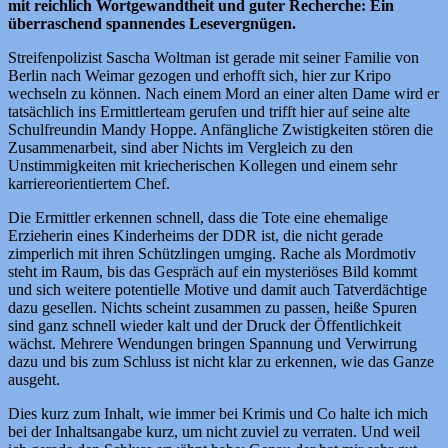
mit reichlich Wortgewandtheit und guter Recherche: Ein
überraschend spannendes Lesevergnügen.
Streifenpolizist Sascha Woltman ist gerade mit seiner Familie von
Berlin nach Weimar gezogen und erhofft sich, hier zur Kripo
wechseln zu können. Nach einem Mord an einer alten Dame wird er
tatsächlich ins Ermittlerteam gerufen und trifft hier auf seine alte
Schulfreundin Mandy Hoppe. Anfängliche Zwistigkeiten stören die
Zusammenarbeit, sind aber Nichts im Vergleich zu den
Unstimmigkeiten mit kriecherischen Kollegen und einem sehr
karriereorientiertem Chef.
Die Ermittler erkennen schnell, dass die Tote eine ehemalige
Erzieherin eines Kinderheims der DDR ist, die nicht gerade
zimperlich mit ihren Schützlingen umging. Rache als Mordmotiv
steht im Raum, bis das Gespräch auf ein mysteriöses Bild kommt
und sich weitere potentielle Motive und damit auch Tatverdächtige
dazu gesellen. Nichts scheint zusammen zu passen, heiße Spuren
sind ganz schnell wieder kalt und der Druck der Öffentlichkeit
wächst. Mehrere Wendungen bringen Spannung und Verwirrung
dazu und bis zum Schluss ist nicht klar zu erkennen, wie das Ganze
ausgeht.
Dies kurz zum Inhalt, wie immer bei Krimis und Co halte ich mich
bei der Inhaltsangabe kurz, um nicht zuviel zu verraten. Und weil