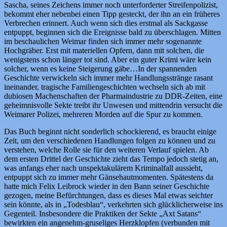
Sascha, seines Zeichens immer noch unterforderter Streifenpolizist,
bekommt eher nebenbei einen Tipp gesteckt, der ihn an ein früheres
Verbrechen erinnert. Auch wenn sich dies erstmal als Sackgasse
entpuppt, beginnen sich die Ereignisse bald zu überschlagen. Mitten
im beschaulichen Weimar finden sich immer mehr sogenannte
Hochgräber. Erst mit materiellen Opfern, dann mit solchen, die
wenigstens schon länger tot sind. Aber ein guter Krimi wäre kein
solcher, wenn es keine Steigerung gäbe…In der spannenden
Geschichte verwickeln sich immer mehr Handlungsstränge rasant
ineinander, tragische Familiengeschichten wechseln sich ab mit
dubiosen Machenschaften der Pharmaindustrie zu DDR-Zeiten, eine
geheimnisvolle Sekte treibt ihr Unwesen und mittendrin versucht die
Weimarer Polizei, mehreren Morden auf die Spur zu kommen.
Das Buch beginnt nicht sonderlich schockierend, es braucht einige
Zeit, um den verschiedenen Handlungen folgen zu können und zu
verstehen, welche Rolle sie für den weiteren Verlauf spielen. Ab
dem ersten Drittel der Geschichte zieht das Tempo jedoch stetig an,
was anfangs eher nach unspektakulärem Kriminalfall aussieht,
entpuppt sich zu immer mehr Gänsehautmomenten. Spätestens da
hatte mich Felix Leibrock wieder in den Bann seiner Geschichte
gezogen, meine Befürchtungen, dass es dieses Mal etwas seichter
sein könnte, als in „Todesblau“, verkehrten sich glücklicherweise ins
Gegenteil. Insbesondere die Praktiken der Sekte „Axt Satans“
bewirkten ein angenehm-gruseliges Herzklopfen
(verbunden mit