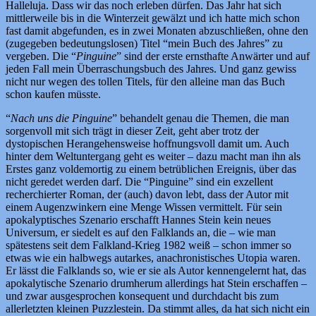
Halleluja. Dass wir das noch erleben dürfen. Das Jahr hat sich
mittlerweile bis in die Winterzeit gewälzt und ich hatte mich schon
fast damit abgefunden, es in zwei Monaten abzuschließen, ohne den
(zugegeben bedeutungslosen) Titel “mein Buch des Jahres” zu
vergeben. Die “
Pinguine
” sind der erste ernsthafte Anwärter und auf
jeden Fall mein Überraschungsbuch des Jahres. Und ganz gewiss
nicht nur wegen des tollen Titels, für den alleine man das Buch
schon kaufen müsste.
“
Nach uns die Pinguine
” behandelt genau die Themen, die man
sorgenvoll mit sich trägt in dieser Zeit, geht aber trotz der
dystopischen Herangehensweise hoffnungsvoll damit um. Auch
hinter dem Weltuntergang geht es weiter – dazu macht man ihn als
Erstes ganz voldemortig zu einem betrüblichen Ereignis, über das
nicht geredet werden darf. Die “Pinguine” sind ein exzellent
recherchierter Roman, der (auch) davon lebt, dass der Autor mit
einem Augenzwinkern eine Menge Wissen vermittelt. Für sein
apokalyptisches Szenario erschafft Hannes Stein kein neues
Universum, er siedelt es auf den Falklands an, die – wie man
spätestens seit dem Falkland-Krieg 1982 weiß – schon immer so
etwas wie ein halbwegs autarkes, anachronistisches Utopia waren.
Er lässt die Falklands so, wie er sie als Autor kennengelernt hat, das
apokalytische Szenario drumherum allerdings hat Stein erschaffen –
und zwar ausgesprochen konsequent und durchdacht bis zum
allerletzten kleinen Puzzlestein. Da stimmt alles, da hat sich nicht ein