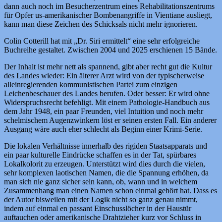
dann auch noch im Besucherzentrum eines Rehabilitationszentrums
für Opfer us-amerikanischer Bombenangriffe in Vientiane ausliegt,
kann man diese Zeichen des Schicksals nicht mehr ignorieren.
Colin Cotterill hat mit „Dr. Siri ermittelt“ eine sehr erfolgreiche
Buchreihe gestaltet. Zwischen 2004 und 2025 erschienen 15 Bände.
Der Inhalt ist mehr nett als spannend, gibt aber recht gut die Kultur
des Landes wieder: Ein älterer Arzt wird von der typischerweise
alleinregierenden kommunistischen Partei zum einzigen
Leichenbeschauer des Landes berufen. Oder besser: Er wird ohne
Widerspruchsrecht befehligt. Mit einem Pathologie-Handbuch aus
dem Jahr 1948, ein paar Freunden, viel Intuition und noch mehr
schelmischem Augenzwinkern löst er seinen ersten Fall. Ein anderer
Ausgang wäre auch eher schlecht als Beginn einer Krimi-Serie.
Die lokalen Verhältnisse innerhalb des rigiden Staatsapparats und
ein paar kulturelle Eindrücke schaffen es in der Tat, spürbares
Lokalkolorit zu erzeugen. Unterstützt wird dies durch die vielen,
sehr komplexen laotischen Namen, die die Spannung erhöhen, da
man sich nie ganz sicher sein kann, ob, wann und in welchem
Zusammenhang man einen Namen schon einmal gehört hat. Dass es
der Autor bisweilen mit der Logik nicht so ganz genau nimmt,
indem auf einmal en passant Einschusslöcher in der Haustür
auftauchen oder amerikanische Drahtzieher kurz vor Schluss in