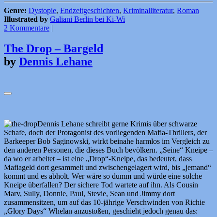
Genre:
Dystopie
,
Endzeitgeschichten
,
Kriminalliteratur
,
Roman
Illustrated by
Galiani Berlin bei Ki-Wi
2 Kommentare
|
The Drop – Bargeld
by
Dennis Lehane
Dennis Lehane schreibt gerne Krimis über schwarze
Schafe, doch der Protagonist des vorliegenden Mafia-Thrillers, der
Barkeeper Bob Saginowski, wirkt beinahe harmlos im Vergleich zu
den anderen Personen, die dieses Buch bevölkern. „Seine“ Kneipe –
da wo er arbeitet – ist eine „Drop“-Kneipe, das bedeutet, dass
Mafiageld dort gesammelt und zwischengelagert wird, bis „jemand“
kommt und es abholt. Wer wäre so dumm und würde eine solche
Kneipe überfallen? Der sichere Tod wartete auf ihn. Als Cousin
Marv, Sully, Donnie, Paul, Stevie, Sean und Jimmy dort
zusammensitzen, um auf das 10-jährige Verschwinden von Richie
„Glory Days“ Whelan anzustoßen, geschieht jedoch genau das: