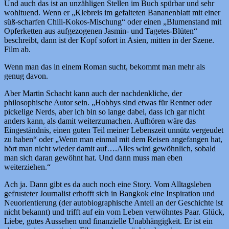
Und auch das ist an unzähligen Stellen im Buch spürbar und sehr
wohltuend. Wenn er „Klebreis im gefalteten Bananenblatt mit einer
süß-scharfen Chili-Kokos-Mischung“ oder einen „Blumenstand mit
Opferketten aus aufgezogenen Jasmin- und Tagetes-Blüten“
beschreibt, dann ist der Kopf sofort in Asien, mitten in der Szene.
Film ab.
Wenn man das in einem Roman sucht, bekommt man mehr als
genug davon.
Aber Martin Schacht kann auch der nachdenkliche, der
philosophische Autor sein. „Hobbys sind etwas für Rentner oder
pickelige Nerds, aber ich bin so lange dabei, dass ich gar nicht
anders kann, als damit weiterzumachen. Aufhören wäre das
Eingeständnis, einen guten Teil meiner Lebenszeit unnütz vergeudet
zu haben“ oder „Wenn man einmal mit dem Reisen angefangen hat,
hört man nicht wieder damit auf….Alles wird gewöhnlich, sobald
man sich daran gewöhnt hat. Und dann muss man eben
weiterziehen.“
Ach ja. Dann gibt es da auch noch eine Story. Vom Alltagsleben
gefrusteter Journalist erhofft sich in Bangkok eine Inspiration und
Neuorientierung (der autobiographische Anteil an der Geschichte ist
nicht bekannt) und trifft auf ein vom Leben verwöhntes Paar. Glück,
Liebe, gutes Aussehen und finanzielle Unabhängigkeit. Er ist ein