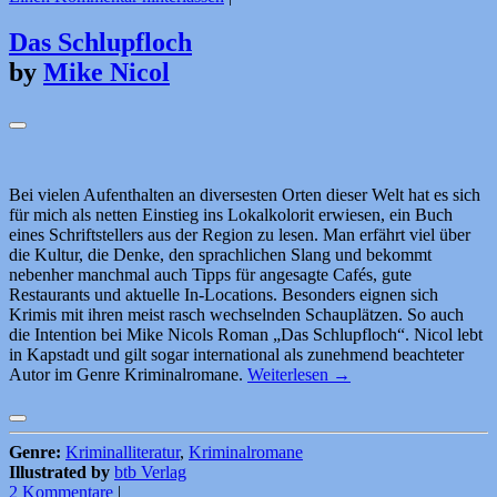
Das Schlupfloch
by
Mike Nicol
Bei vielen Aufenthalten an diversesten Orten dieser Welt hat es sich
für mich als netten Einstieg ins Lokalkolorit erwiesen, ein Buch
eines Schriftstellers aus der Region zu lesen. Man erfährt viel über
die Kultur, die Denke, den sprachlichen Slang und bekommt
nebenher manchmal auch Tipps für angesagte Cafés, gute
Restaurants und aktuelle In-Locations. Besonders eignen sich
Krimis mit ihren meist rasch wechselnden Schauplätzen. So auch
die Intention bei Mike Nicols Roman „Das Schlupfloch“. Nicol lebt
in Kapstadt und gilt sogar international als zunehmend beachteter
Autor im Genre Kriminalromane.
Weiterlesen
→
Genre:
Kriminalliteratur
,
Kriminalromane
Illustrated by
btb Verlag
2 Kommentare
|