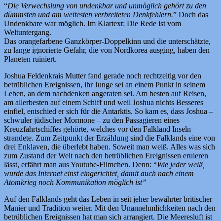
“
Die Verwechslung von undenkbar und unmöglich gehört zu den
dümmsten und am weitesten verbreiteten Denkfehlern.
” Doch das
Undenkbare war möglich. Im Klartext: Die Rede ist vom
Weltuntergang.
Das orangefarbene Ganzkörper-Doppelkinn und die unterschätzte,
zu lange ignorierte Gefahr, die von Nordkorea ausging, haben den
Planeten ruiniert.
Joshua Feldenkrais Mutter fand gerade noch rechtzeitig vor den
betrüblichen Ereignissen, ihr Junge sei an einem Punkt in seinem
Leben, an dem nachdenken angeraten sei. Am besten auf Reisen,
am allerbesten auf einem Schiff und weil Joshua nichts Besseres
einfiel, entschied er sich für die Antarktis. So kam es, dass Joshua –
schwuler jüdischer Mormone – zu den Passagieren eines
Kreuzfahrtschiffes gehörte, welches vor den Falkland Inseln
strandete. Zum Zeitpunkt der Erzählung sind die Falklands eine von
drei Enklaven, die überlebt haben. Soweit man weiß. Alles was sich
zum Zustand der Welt nach den betrüblichen Ereignissen eruieren
lässt, erfährt man aus Youtube-Filmchen. Denn: “
Wie jeder weiß,
wurde das Internet einst eingerichtet, damit auch nach einem
Atomkrieg noch Kommunikation möglich ist”
Auf den Falklands geht das Leben in seit jeher bewährter britischer
Manier und Tradition weiter. Mit den Unannehmlichkeiten nach den
betrüblichen Ereignissen hat man sich arrangiert. Die Meeresluft ist