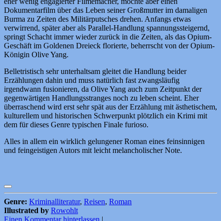
eher wenig engagierter Filmemacher, möchte aber einen
Dokumentarfilm über das Leben seiner Großmutter im damaligen
Burma zu Zeiten des Militärputsches drehen. Anfangs etwas
verwirrend, später aber als Parallel-Handlung spannungssteigernd,
springt Schacht immer wieder zurück in die Zeiten, als das Opium-
Geschäft im Goldenen Dreieck florierte, beherrscht von der Opium-
Königin Olive Yang.
Belletristisch sehr unterhaltsam gleitet die Handlung beider
Erzählungen dahin und muss natürlich fast zwangsläufig
irgendwann fusionieren, da Olive Yang auch zum Zeitpunkt der
gegenwärtigen Handlungsstranges noch zu leben scheint. Eher
überraschend wird erst sehr spät aus der Erzählung mit ästhetischem,
kulturellem und historischen Schwerpunkt plötzlich ein Krimi mit
dem für dieses Genre typischen Finale furioso.
Alles in allem ein wirklich gelungener Roman eines feinsinnigen
und feingeistigen Autors mit leicht melancholischer Note.
Genre:
Kriminalliteratur
,
Reisen
,
Roman
Illustrated by
Rowohlt
Einen Kommentar hinterlassen
|