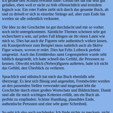
ich gerade den Schluss erwähnt habe: Genau der hat mir sehr gut
gefallen, eben weil er nicht zu früh offensichtlich und trotzdem
logisch war. Ein roter Faden zieht sich durch das gesamte Buch, ab
und zu dröselt er sich in einzelne Stränge auf, aber zum Ende hin
werden sie alle ordentlich verknotet.
Die Idee zu der Geschichte ist gut durchdacht und mir so vorher
noch nicht untergekommen. Sämtliche Themen scheinen sehr gut
recherchiert u sein, auf jeden Fall klingen sie für einen Laien wie
mich so. Dies hat auch die Figuren sehr authentisch wirken lassen,
ein Kunstprofessor zum Beispiel muss natürlich auch als fiktive
Figur wissen, wovon er redet. Dies hat Felix Leibrock perfekt
umgesetzt. Auch das Ermittlerduo samt Gegenspielern wurde sehr
bildlich dargestellt, ich hatte schnell das Gefühl, die Personen zu
kennen. Obwohl reichlich (Neben)figuren auftreten, hatte ich nicht
das Gefühl, den Überblick zu verlieren.
Sprachlich und stilistisch hat mich das Buch ebenfalls sehr
überzeugt. Es liest sich flüssig und angenehm, Fremdwörter werden
an den passenden Stellen verwendet und insgesamt lebt die
Geschichte durch einen großen Wortschatz und Bildreichtum. Damit
sind alle für mich wichtigen Kriterien erfüllt, um ein Buch als
perfekt zu empfinden: Schöne Handlung, plausibles Ende,
authentische Personen und eine sehr guter Schreibstil.
So sehr ich also auch nachdenke: Ich finde nichts zu meckern, nicht