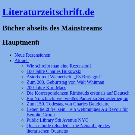
Literaturzeitschrift.de
Bücher abseits des Mainstreams
Hauptmenü
Zum
Neue Rezensionen
Inhalt
Aktuell
springen
Wie schreibt man eine Rezension?
100 Jahre Charles Bukowski
Asterix redt Wienerisch! „Es Brojeggd“
Zum 200. Geburtstag von Walt Whitman
200 Jahre Karl Marx
Die Korrespondenzen Rimbauds erstmals auf Deutsch
Ein Notizbuch: viel weißes Papier zu Semesterbeginn
Zum 150. Todestag von Charles Baudelaire
Leben heißt frei sein – ein wehmütiges Au Revoir für
Benoite Groult
Public Library 5th Avenue NYC
Quasselbude reloaded – die Neuauflage des
literarischen Quartetts