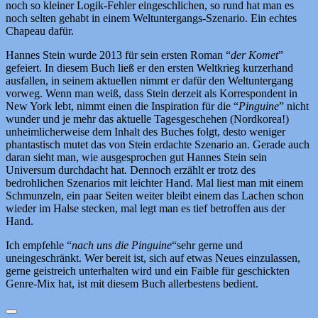
noch so kleiner Logik-Fehler eingeschlichen, so rund hat man es
noch selten gehabt in einem Weltuntergangs-Szenario. Ein echtes
Chapeau dafür.
Hannes Stein wurde 2013 für sein ersten Roman “
der Komet
”
gefeiert. In diesem Buch ließ er den ersten Weltkrieg kurzerhand
ausfallen, in seinem aktuellen nimmt er dafür den Weltuntergang
vorweg. Wenn man weiß, dass Stein derzeit als Korrespondent in
New York lebt, nimmt einen die Inspiration für die “
Pinguine
” nicht
wunder und je mehr das aktuelle Tagesgeschehen (Nordkorea!)
unheimlicherweise dem Inhalt des Buches folgt, desto weniger
phantastisch mutet das von Stein erdachte Szenario an. Gerade auch
daran sieht man, wie ausgesprochen gut Hannes Stein sein
Universum durchdacht hat. Dennoch erzählt er trotz des
bedrohlichen Szenarios mit leichter Hand. Mal liest man mit einem
Schmunzeln, ein paar Seiten weiter bleibt einem das Lachen schon
wieder im Halse stecken, mal legt man es tief betroffen aus der
Hand.
Ich empfehle “
nach uns die Pinguine
“sehr gerne und
uneingeschränkt. Wer bereit ist, sich auf etwas Neues einzulassen,
gerne geistreich unterhalten wird und ein Faible für geschickten
Genre-Mix hat, ist mit diesem Buch allerbestens bedient.