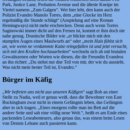
Park, Justice Lane, Probation Avenue und die älteste Kneipe im
Viertel namens „Zum Galgen“. Wer hier lebt, den kann auch der
Polizist Evandro Manolo Torres, dem „eine Glocke im Herz
regelmäßig die Stunde schlägt“ (Anspielung auf eine Roman
Hemingways) nicht mehr erschrecken. Denn auch wenn Torres
Saginowski immer dicht auf den Fersen ist, kommt er ihm doch nie
nahe genug. Drastische Bilder wie „er blickte mich mit den
stumpfen Augen eines Maulwurfs an“ oder „
mein Hals fühlst sich
an, wie wenn ne verdammte Katze reingefallen ist und jetzt versucht,
sich mit den Krallen hochzuarbeiten
“ wechseln sich ab mit brutalen
Gewaltszenen oder Worten wie diesen, die die Freundin Evandros
an ihn richtet: „Du siehst nur dne Teil von mir, der wie du aussieht.
Was nicht mein bester Teil ist, Evandro.“
Bürger im Käfig
„
Wir befreien uns nicht aus unseren Käfigen
“ sagt Bob an einer
Stelle zu Nadia, weil er genau weiß, dass die Bewohner von East
Buckingham zwar nicht in einem Gefängnis leben, das Gefängnis
aber in sich tragen. „Eines morgens rollte man im Bett auf die
andere Seite und sah eine völlig neue Welt.“, heißt es am Ende eines
packenden Leseabenteuers, also genau das, was einem beim Lesen
von Dennis Lehane auch passieren kann.