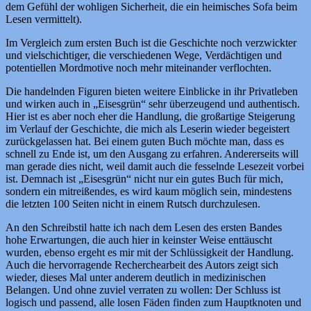
dem Gefühl der wohligen Sicherheit, die ein heimisches Sofa beim
Lesen vermittelt).
Im Vergleich zum ersten Buch ist die Geschichte noch verzwickter
und vielschichtiger, die verschiedenen Wege, Verdächtigen und
potentiellen Mordmotive noch mehr miteinander verflochten.
Die handelnden Figuren bieten weitere Einblicke in ihr Privatleben
und wirken auch in „Eisesgrün“ sehr überzeugend und authentisch.
Hier ist es aber noch eher die Handlung, die großartige Steigerung
im Verlauf der Geschichte, die mich als Leserin wieder begeistert
zurückgelassen hat. Bei einem guten Buch möchte man, dass es
schnell zu Ende ist, um den Ausgang zu erfahren. Andererseits will
man gerade dies nicht, weil damit auch die fesselnde Lesezeit vorbei
ist. Demnach ist „Eisesgrün“ nicht nur ein gutes Buch für mich,
sondern ein mitreißendes, es wird kaum möglich sein, mindestens
die letzten 100 Seiten nicht in einem Rutsch durchzulesen.
An den Schreibstil hatte ich nach dem Lesen des ersten Bandes
hohe Erwartungen, die auch hier in keinster Weise enttäuscht
wurden, ebenso ergeht es mir mit der Schlüssigkeit der Handlung.
Auch die hervorragende Recherchearbeit des Autors zeigt sich
wieder, dieses Mal unter anderem deutlich in medizinischen
Belangen. Und ohne zuviel verraten zu wollen: Der Schluss ist
logisch und passend, alle losen Fäden finden zum Hauptknoten und