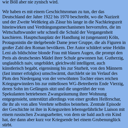
wie Böll aber nie zynisch wird.
Wir haben es mit einem Geschichtsroman zu tun, der das
Deutschland der Jahre 1922 bis 1970 beschreibt, wo die Nazizeit
und der Zweite Weltkrieg als Zäsur bis lange in die Nachkriegszeit
hineinwirken und Verdrängungsmechanismen hervorrufen, die im
Wirtschaftswunder sehr schnell die Schuld der Vergangenheit
kaschieren. Hauptschauplatz der Handlung ist (ungenannt) Köln,
Protagonistin die titelgebende Dame jener Gruppe, die als Figuren in
großer Zahl den Roman bevölkern. Der Autor schildert seine Heldin
Leni als bildschöne blonde Frau mit blauen Augen, die prompt den
Preis als deutschestes Mädel ihrer Schule gewonnen hat. Gutherzig,
unglaublich naiv, ungebildet, gleichwohl intelligent, auch
künstlerisch begabt, eigensinnig bis zur Sturheit, von den Männern
(fast immer erfolglos) umschwärmt, durchlebt sie im Verlauf des
Plots den Niedergang von der verwöhnten Tochter eines reichen
Kriegsgewinnlers bis zur mittellosen WG-Betreiberin Ende Vierzig,
deren Sohn im Gefängnis sitzt und die ungerührt der von
Spekulanten betriebenen Zwangsräumung ihrer Wohnung
entgegensieht, unterstützt allerdings von einer großen Helferschar,
die ihr als von allen Verehrte selbstlos beistehen. Zentrale Episode
der Geschichte ist ihre in Kriegszeiten lebensgefährliche Liaison mit
einem russischen Zwangsarbeiter, von dem sie bald auch ein Kind
hat, der dann aber kurz vor Kriegsende bei einem Grubenunglück
stirbt.