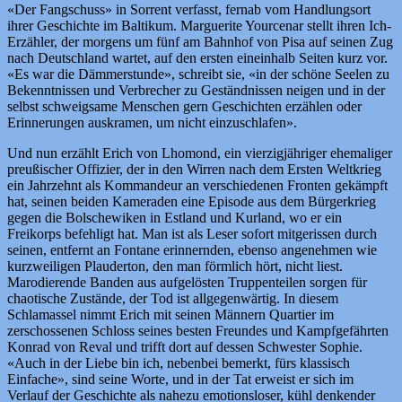
«Der Fangschuss» in Sorrent verfasst, fernab vom Handlungsort
ihrer Geschichte im Baltikum. Marguerite Yourcenar stellt ihren Ich-
Erzähler, der morgens um fünf am Bahnhof von Pisa auf seinen Zug
nach Deutschland wartet, auf den ersten eineinhalb Seiten kurz vor.
«Es war die Dämmerstunde», schreibt sie, «in der schöne Seelen zu
Bekenntnissen und Verbrecher zu Geständnissen neigen und in der
selbst schweigsame Menschen gern Geschichten erzählen oder
Erinnerungen auskramen, um nicht einzuschlafen».
Und nun erzählt Erich von Lhomond, ein vierzigjähriger ehemaliger
preußischer Offizier, der in den Wirren nach dem Ersten Weltkrieg
ein Jahrzehnt als Kommandeur an verschiedenen Fronten gekämpft
hat, seinen beiden Kameraden eine Episode aus dem Bürgerkrieg
gegen die Bolschewiken in Estland und Kurland, wo er ein
Freikorps befehligt hat. Man ist als Leser sofort mitgerissen durch
seinen, entfernt an Fontane erinnernden, ebenso angenehmen wie
kurzweiligen Plauderton, den man förmlich hört, nicht liest.
Marodierende Banden aus aufgelösten Truppenteilen sorgen für
chaotische Zustände, der Tod ist allgegenwärtig. In diesem
Schlamassel nimmt Erich mit seinen Männern Quartier im
zerschossenen Schloss seines besten Freundes und Kampfgefährten
Konrad von Reval und trifft dort auf dessen Schwester Sophie.
«Auch in der Liebe bin ich, nebenbei bemerkt, fürs klassisch
Einfache», sind seine Worte, und in der Tat erweist er sich im
Verlauf der Geschichte als nahezu emotionsloser, kühl denkender