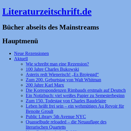
Literaturzeitschrift.de
Bücher abseits des Mainstreams
Hauptmenü
Zum
Neue Rezensionen
Inhalt
Aktuell
springen
Wie schreibt man eine Rezension?
100 Jahre Charles Bukowski
Asterix redt Wienerisch! „Es Brojeggd“
Zum 200. Geburtstag von Walt Whitman
200 Jahre Karl Marx
Die Korrespondenzen Rimbauds erstmals auf Deutsch
Ein Notizbuch: viel weißes Papier zu Semesterbeginn
Zum 150. Todestag von Charles Baudelaire
Leben heißt frei sein – ein wehmütiges Au Revoir für
Benoite Groult
Public Library 5th Avenue NYC
Quasselbude reloaded – die Neuauflage des
literarischen Quartetts