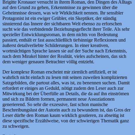
Brigitte Kronauer versucht in ihrem Roman, den Dingen des Alltags
auf den Grund zu gehen, Erkenntnisse zu gewinnen über die
Geheimnisse dessen, was wir Wirklichkeit nennen. Ihr sensibler
Protagonist ist ein ewiger Grübler, ein Skeptiker, der ständig
sinnierend das Innere der sichtbaren Welt ebenso zu erforschen
sucht wie das verbindende Beziehungsgeflecht ihrer Teile. Als sehr
spezieller Entwicklungsroman, in dem nichts von Bedeutung
passiert, enthält er fast ausschließlich tiefsinnige Reflexionen und
äußerst detailverliebte Schilderungen. In einer kreativen,
wortmächtigen Sprache lassen sie auf der Suche nach Erkenntnis,
nach dem Mirakel hinter der Realität, vieles aufscheinen, das sich
dem weniger genauen Betrachter völlig entzieht.
Der komplexe Roman erscheint mir ziemlich artifiziell, er ist
wahrlich nicht einfach zu lesen mit seinen zuweilen komplizierten
Satzgebilden, die partout alles, was ist, zu benennen suchen. Damit
erfordert er einiges an Geduld, nötigt zudem den Leser auch zur
Mitwirkung bei der Überfülle an Details, die da auf ihn einströmen
und sich zu Bildern formen, permanent neue Assoziationen
generierend. So sehr die exzessive, fast schon manische
Beschreibungslust der Autorin auch zu bewundern ist, das Gros der
Leser dürfte den Roman kaum wirklich goutieren, zu abseitig ist
diese spezifische Erzählweise, von der schwierigen Thematik ganz
zu schweigen.