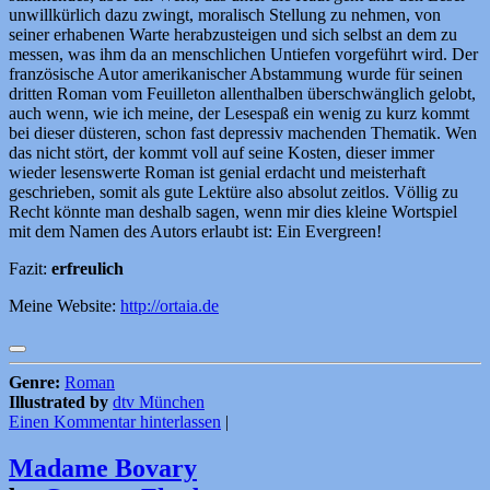
unwillkürlich dazu zwingt, moralisch Stellung zu nehmen, von
seiner erhabenen Warte herabzusteigen und sich selbst an dem zu
messen, was ihm da an menschlichen Untiefen vorgeführt wird. Der
französische Autor amerikanischer Abstammung wurde für seinen
dritten Roman vom Feuilleton allenthalben überschwänglich gelobt,
auch wenn, wie ich meine, der Lesespaß ein wenig zu kurz kommt
bei dieser düsteren, schon fast depressiv machenden Thematik. Wen
das nicht stört, der kommt voll auf seine Kosten, dieser immer
wieder lesenswerte Roman ist genial erdacht und meisterhaft
geschrieben, somit als gute Lektüre also absolut zeitlos. Völlig zu
Recht könnte man deshalb sagen, wenn mir dies kleine Wortspiel
mit dem Namen des Autors erlaubt ist: Ein Evergreen!
Fazit:
erfreulich
Meine Website:
http://ortaia.de
Genre:
Roman
Illustrated by
dtv München
Einen Kommentar hinterlassen
|
Madame Bovary