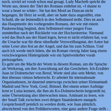
noch, soviel sei vorab schon mal gesagt. Lady Macbeth spricht die
Worte aus, denen der Titel des Romans entlehnt ist, «I shame to
wear a heart so white». Sie hat den Mord an Duncan nicht
begangen, ihr Herz ist weiß, aber sie hatte dazu angestiftet, eine
Schuld, die sie letztendlich in den Selbstmord treibt. Dies ist auch
das Hauptmotiv des vorliegenden Romans, der wie mit einem
Paukenschlag beginnt, dem Selbstmord einer jungen Frau
unmittelbar nach der Rückkehr von der Hochzeitsreise. Niemand
wird das Buch aus der Hand legen, bevor er nicht erfahren hat, was
die Ursache war für diese rätselhafte Verzweiflungstat, der Autor hat
seine Leser also fest an der Angel, und das bis zum Schluss. Und
auch ich werde mich hüten, die im Roman vierzig Jahre lang eisern
verschwiegenen Hintergründe wie ein Spielverderber vorab
preiszugeben.
Es geht um die Macht der Worte in diesem Roman, um die Sprache
als Werkzeug, um ihre Auswirkung auf das Geschehen. Ich-Erzähler
Juan ist Dolmetscher von Beruf, Worte sind also sein Metier, von
ihm überaus virtuos beherrscht. Er arbeitet für internationale
Organisationen, ist dauernd unterwegs zwischen seiner Heimatstadt
Madrid und New York, Genf, Brüssel. Bei einem seiner Aufträge
lernt er Luisa kennen, die ihm als Ko-Dolmetscherin beigestellt ist,
seine Übersetzung also überwachen muss. Amüsant zu lesen, wie
der Small Talk zwischen zwei drögen Staatslenkern mangels
Gesprächsstoff peinlich zu werden droht, wie Juan plötzlich,
abweichend von den Politikerworten, eine ganz andere Frage stellt ‑