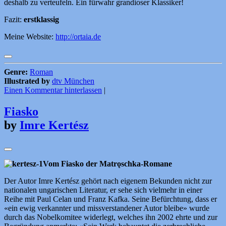
deshalb zu verteufeln. Ein fürwahr grandioser Klassiker!
Fazit:
erstklassig
Meine Website:
http://ortaia.de
Genre:
Roman
Illustrated by
dtv München
Einen Kommentar hinterlassen
|
Fiasko
by
Imre Kertész
Vom Fiasko der Matrǫschka-Romane
Der Autor Imre Kertész gehört nach eigenem Bekunden nicht zur
nationalen ungarischen Literatur, er sehe sich vielmehr in einer
Reihe mit Paul Celan und Franz Kafka. Seine Befürchtung, dass er
«ein ewig verkannter und missverstandener Autor bleibe» wurde
durch das Nobelkomitee widerlegt, welches ihn 2002 ehrte und zur