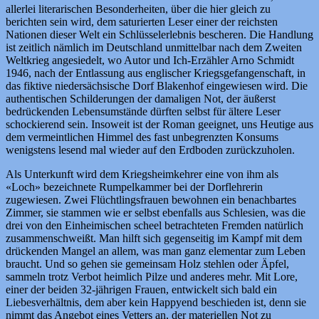
allerlei literarischen Besonderheiten, über die hier gleich zu
berichten sein wird, dem saturierten Leser einer der reichsten
Nationen dieser Welt ein Schlüsselerlebnis bescheren. Die Handlung
ist zeitlich nämlich im Deutschland unmittelbar nach dem Zweiten
Weltkrieg angesiedelt, wo Autor und Ich-Erzähler Arno Schmidt
1946, nach der Entlassung aus englischer Kriegsgefangenschaft, in
das fiktive niedersächsische Dorf Blakenhof eingewiesen wird. Die
authentischen Schilderungen der damaligen Not, der äußerst
bedrückenden Lebensumstände dürften selbst für ältere Leser
schockierend sein. Insoweit ist der Roman geeignet, uns Heutige aus
dem vermeintlichen Himmel des fast unbegrenzten Konsums
wenigstens lesend mal wieder auf den Erdboden zurückzuholen.
Als Unterkunft wird dem Kriegsheimkehrer eine von ihm als
«Loch» bezeichnete Rumpelkammer bei der Dorflehrerin
zugewiesen. Zwei Flüchtlingsfrauen bewohnen ein benachbartes
Zimmer, sie stammen wie er selbst ebenfalls aus Schlesien, was die
drei von den Einheimischen scheel betrachteten Fremden natürlich
zusammenschweißt. Man hilft sich gegenseitig im Kampf mit dem
drückenden Mangel an allem, was man ganz elementar zum Leben
braucht. Und so gehen sie gemeinsam Holz stehlen oder Äpfel,
sammeln trotz Verbot heimlich Pilze und anderes mehr. Mit Lore,
einer der beiden 32-jährigen Frauen, entwickelt sich bald ein
Liebesverhältnis, dem aber kein Happyend beschieden ist, denn sie
nimmt das Angebot eines Vetters an, der materiellen Not zu