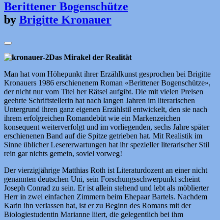
Berittener Bogenschütze
by
Brigitte Kronauer
Das Mirakel der Realität
Man hat vom Höhepunkt ihrer Erzählkunst gesprochen bei Brigitte
Kronauers 1986 erschienenem Roman «Berittener Bogenschütze»,
der nicht nur vom Titel her Rätsel aufgibt. Die mit vielen Preisen
geehrte Schriftstellerin hat nach langen Jahren im literarischen
Untergrund ihren ganz eigenen Erzählstil entwickelt, den sie nach
ihrem erfolgreichen Romandebüt wie ein Markenzeichen
konsequent weiterverfolgt und im vorliegenden, sechs Jahre später
erschienenen Band auf die Spitze getrieben hat. Mit Realistik im
Sinne üblicher Lesererwartungen hat ihr spezieller literarischer Stil
rein gar nichts gemein, soviel vorweg!
Der vierzigjährige Matthias Roth ist Literaturdozent an einer nicht
genannten deutschen Uni, sein Forschungsschwerpunkt scheint
Joseph Conrad zu sein. Er ist allein stehend und lebt als möblierter
Herr in zwei einfachen Zimmern beim Ehepaar Bartels. Nachdem
Karin ihn verlassen hat, ist er zu Beginn des Romans mit der
Biologiestudentin Marianne liiert, die gelegentlich bei ihm