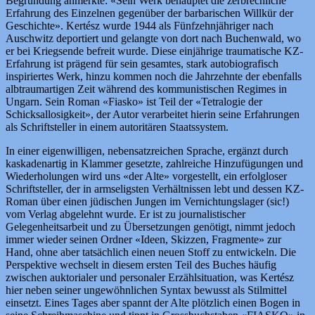
Begründung anmerkte: «Sein Werk behauptet die zerbrechliche
Erfahrung des Einzelnen gegenüber der barbarischen Willkür der
Geschichte». Kertész wurde 1944 als Fünfzehnjähriger nach
Auschwitz deportiert und gelangte von dort nach Buchenwald, wo
er bei Kriegsende befreit wurde. Diese einjährige traumatische KZ-
Erfahrung ist prägend für sein gesamtes, stark autobiografisch
inspiriertes Werk, hinzu kommen noch die Jahrzehnte der ebenfalls
albtraumartigen Zeit während des kommunistischen Regimes in
Ungarn. Sein Roman «Fiasko» ist Teil der «Tetralogie der
Schicksallosigkeit», der Autor verarbeitet hierin seine Erfahrungen
als Schriftsteller in einem autoritären Staatssystem.
In einer eigenwilligen, nebensatzreichen Sprache, ergänzt durch
kaskadenartig in Klammer gesetzte, zahlreiche Hinzufügungen und
Wiederholungen wird uns «der Alte» vorgestellt, ein erfolgloser
Schriftsteller, der in armseligsten Verhältnissen lebt und dessen KZ-
Roman über einen jüdischen Jungen im Vernichtungslager (sic!)
vom Verlag abgelehnt wurde. Er ist zu journalistischer
Gelegenheitsarbeit und zu Übersetzungen genötigt, nimmt jedoch
immer wieder seinen Ordner «Ideen, Skizzen, Fragmente» zur
Hand, ohne aber tatsächlich einen neuen Stoff zu entwickeln. Die
Perspektive wechselt in diesem ersten Teil des Buches häufig
zwischen auktorialer und personaler Erzählsituation, was Kertész
hier neben seiner ungewöhnlichen Syntax bewusst als Stilmittel
einsetzt. Eines Tages aber spannt der Alte plötzlich einen Bogen in