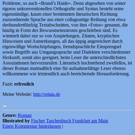
Probleme, so auch «Brand’s Haide». Denn abgesehen von seiner
rigoros unkonventionellen Orthografie und Syntax besteht seine
eigenständige, kaum einer bestimmten literarischen Richtung
zuzuordnende Sprache aus einer collageartige Reihung von etwa
dreihundertfünfzig Textabschnitten, von ihm «Fotos» genannt, die
häufig in Form des Bewusstseinsstroms geschrieben sind. Es
wimmelt dabei nur so von Anspielungen, Zitaten, kryptischen
Hinweisen und Anmerkungen, all das üppig angereichert durch
eigenwillige Wortschöpfungen, fremdsprachliche Einsprengsel
sowie Begriffe aus Umgangssprache und Dialekten verschiedenster
Herkunft, somit also geeignet, beim Leser die unterschiedlichsten
Assoziationen hervorzurufen. Literarisch hochstehend zweifellos, ist
dieser Roman mutmaßlich eine für aufnahmefähige Leser ebenso
willkommene wie letztendlich auch bereichernde Herausforderung.
Fazit:
erfreulich
Meine Website:
http://ortaia.de
Genre:
Roman
Illustrated by
Fischer Taschenbuch Frankfurt am Main
Einen Kommentar hinterlassen
|