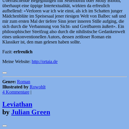
Überraschende Begegnungen mit Settembrini oder Molly Bloom,
überhaupt eine üppige Intertextualität, wirkten da erfreulich
aufhellend: «Verloren war ich wie einst, als ich im Schatten junger
Mädchenblüte im Speisesaal jener riesigen Welt von Balbec saß und
mir zum ersten Mal der tiefere Sinn jener inneren Stille aufging, die
sich durch die Verbannung von Sicht- und Greifbarem äußert». Ein
philosophischer Streifzug also durch die nihilistische Gedankenwelt
eines unkonventionellen Autors, dessen zeitloser Roman ein
Klassiker ist, den man gelesen haben sollte.
Fazit:
erfreulich
Meine Website:
http://ortaia.de
Genre:
Roman
Illustrated by
Rowohlt
4 Kommentare
|
Leviathan
by
Julian Green