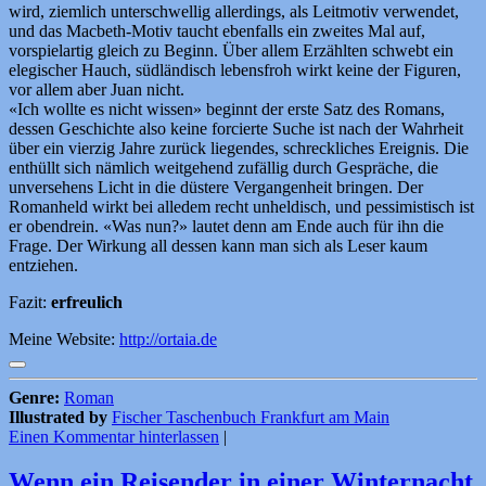
wird, ziemlich unterschwellig allerdings, als Leitmotiv verwendet,
und das Macbeth-Motiv taucht ebenfalls ein zweites Mal auf,
vorspielartig gleich zu Beginn. Über allem Erzählten schwebt ein
elegischer Hauch, südländisch lebensfroh wirkt keine der Figuren,
vor allem aber Juan nicht.
«Ich wollte es nicht wissen» beginnt der erste Satz des Romans,
dessen Geschichte also keine forcierte Suche ist nach der Wahrheit
über ein vierzig Jahre zurück liegendes, schreckliches Ereignis. Die
enthüllt sich nämlich weitgehend zufällig durch Gespräche, die
unversehens Licht in die düstere Vergangenheit bringen. Der
Romanheld wirkt bei alledem recht unheldisch, und pessimistisch ist
er obendrein. «Was nun?» lautet denn am Ende auch für ihn die
Frage. Der Wirkung all dessen kann man sich als Leser kaum
entziehen.
Fazit:
erfreulich
Meine Website:
http://ortaia.de
Genre:
Roman
Illustrated by
Fischer Taschenbuch Frankfurt am Main
Einen Kommentar hinterlassen
|
Wenn ein Reisender in einer Winternacht