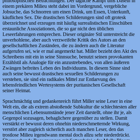
philosophischen Betrachtungen. Der tägliche Kampf ums Dasein in
einem prekären Milieu steht dabei im Vordergrund, vergebliche
Jobsuche, das Schnorren um einen Drink, um Essen, Unterkunft,
käuflichen Sex. Die drastischen Schilderungen sind oft grotesk
überzeichnet und erzeugen mit häufig surrealistischen Einschüben
erstaunliche Assoziationen, die so gar nicht den üblichen
Leseerfahrungen entsprechen. Dieser originäre Stil unterstreicht die
unverhohlene, aber auch verzweifelte Kritik des Autors an den
gesellschaftlichen Zuständen, die zu ändern auch die Literatur
aufgerufen sei, wie er mal angemerkt hat. Miller bezieht den Akt des
Schreibens mit ein in seine Sinnsuche, benutzt seinen provokanten
Erzählstil als Analogie für ein anzustrebendes, von allen äußeren
Zwängen befreites Leben des Individuums. In diesem Sinne sind
auch seine bewusst drastischen sexuellen Schilderungen zu
verstehen, sie sind ein radikales Mittel zur Entlarvung des
lebensfeindlichen Wertesystems der puritanischen Gesellschaft
seiner Heimat.
Sprachmächtig und gedankenreich führt Miller seine Leser in eine
Welt ein, die als extrem abstoßende Subkultur die schlechtesten aller
menschlichen Lebensumstände jener Zeit darstellt, ohne ihr je, als
Gegenpol sozusagen, behaglichere gegenüber zu stellen. Damit
verstärkt er bewusst deren ohnehin niederschmetternde Wirkung,
verstört aber zugleich sicherlich auch manchen Leser, den das
trostlose Milieu irgendwann mental doch allzu sehr niederdrückt.