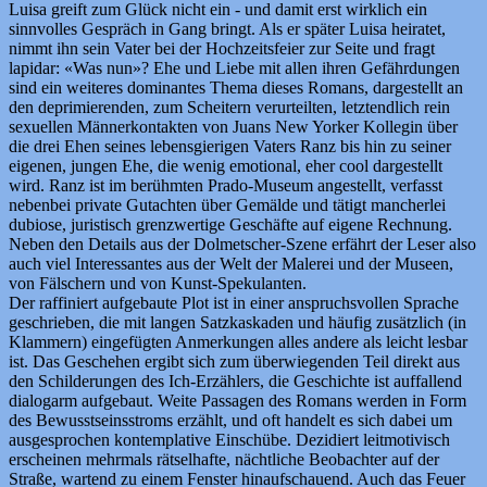
Luisa greift zum Glück nicht ein ‑ und damit erst wirklich ein
sinnvolles Gespräch in Gang bringt. Als er später Luisa heiratet,
nimmt ihn sein Vater bei der Hochzeitsfeier zur Seite und fragt
lapidar: «Was nun»? Ehe und Liebe mit allen ihren Gefährdungen
sind ein weiteres dominantes Thema dieses Romans, dargestellt an
den deprimierenden, zum Scheitern verurteilten, letztendlich rein
sexuellen Männerkontakten von Juans New Yorker Kollegin über
die drei Ehen seines lebensgierigen Vaters Ranz bis hin zu seiner
eigenen, jungen Ehe, die wenig emotional, eher cool dargestellt
wird. Ranz ist im berühmten Prado-Museum angestellt, verfasst
nebenbei private Gutachten über Gemälde und tätigt mancherlei
dubiose, juristisch grenzwertige Geschäfte auf eigene Rechnung.
Neben den Details aus der Dolmetscher-Szene erfährt der Leser also
auch viel Interessantes aus der Welt der Malerei und der Museen,
von Fälschern und von Kunst-Spekulanten.
Der raffiniert aufgebaute Plot ist in einer anspruchsvollen Sprache
geschrieben, die mit langen Satzkaskaden und häufig zusätzlich (in
Klammern) eingefügten Anmerkungen alles andere als leicht lesbar
ist. Das Geschehen ergibt sich zum überwiegenden Teil direkt aus
den Schilderungen des Ich-Erzählers, die Geschichte ist auffallend
dialogarm aufgebaut. Weite Passagen des Romans werden in Form
des Bewusstseinsstroms erzählt, und oft handelt es sich dabei um
ausgesprochen kontemplative Einschübe. Dezidiert leitmotivisch
erscheinen mehrmals rätselhafte, nächtliche Beobachter auf der
Straße, wartend zu einem Fenster hinaufschauend. Auch das Feuer