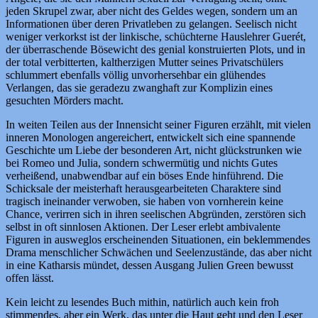
jeden Skrupel zwar, aber nicht des Geldes wegen, sondern um an
Informationen über deren Privatleben zu gelangen. Seelisch nicht
weniger verkorkst ist der linkische, schüchterne Hauslehrer Guerét,
der überraschende Bösewicht des genial konstruierten Plots, und in
der total verbitterten, kaltherzigen Mutter seines Privatschülers
schlummert ebenfalls völlig unvorhersehbar ein glühendes
Verlangen, das sie geradezu zwanghaft zur Komplizin eines
gesuchten Mörders macht.
In weiten Teilen aus der Innensicht seiner Figuren erzählt, mit vielen
inneren Monologen angereichert, entwickelt sich eine spannende
Geschichte um Liebe der besonderen Art, nicht glückstrunken wie
bei Romeo und Julia, sondern schwermütig und nichts Gutes
verheißend, unabwendbar auf ein böses Ende hinführend. Die
Schicksale der meisterhaft herausgearbeiteten Charaktere sind
tragisch ineinander verwoben, sie haben von vornherein keine
Chance, verirren sich in ihren seelischen Abgründen, zerstören sich
selbst in oft sinnlosen Aktionen. Der Leser erlebt ambivalente
Figuren in ausweglos erscheinenden Situationen, ein beklemmendes
Drama menschlicher Schwächen und Seelenzustände, das aber nicht
in eine Katharsis mündet, dessen Ausgang Julien Green bewusst
offen lässt.
Kein leicht zu lesendes Buch mithin, natürlich auch kein froh
stimmendes, aber ein Werk, das unter die Haut geht und den Leser