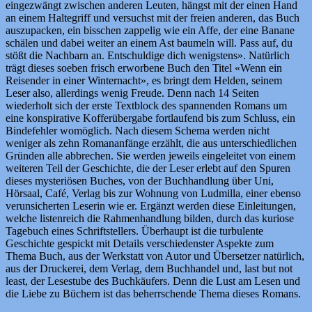
eingezwängt zwischen anderen Leuten, hängst mit der einen Hand
an einem Haltegriff und versuchst mit der freien anderen, das Buch
auszupacken, ein bisschen zappelig wie ein Affe, der eine Banane
schälen und dabei weiter an einem Ast baumeln will. Pass auf, du
stößt die Nachbarn an. Entschuldige dich wenigstens». Natürlich
trägt dieses soeben frisch erworbene Buch den Titel «Wenn ein
Reisender in einer Winternacht», es bringt dem Helden, seinem
Leser also, allerdings wenig Freude. Denn nach 14 Seiten
wiederholt sich der erste Textblock des spannenden Romans um
eine konspirative Kofferübergabe fortlaufend bis zum Schluss, ein
Bindefehler womöglich. Nach diesem Schema werden nicht
weniger als zehn Romananfänge erzählt, die aus unterschiedlichen
Gründen alle abbrechen. Sie werden jeweils eingeleitet von einem
weiteren Teil der Geschichte, die der Leser erlebt auf den Spuren
dieses mysteriösen Buches, von der Buchhandlung über Uni,
Hörsaal, Café, Verlag bis zur Wohnung von Ludmilla, einer ebenso
verunsicherten Leserin wie er. Ergänzt werden diese Einleitungen,
welche listenreich die Rahmenhandlung bilden, durch das kuriose
Tagebuch eines Schriftstellers. Überhaupt ist die turbulente
Geschichte gespickt mit Details verschiedenster Aspekte zum
Thema Buch, aus der Werkstatt von Autor und Übersetzer natürlich,
aus der Druckerei, dem Verlag, dem Buchhandel und, last but not
least, der Lesestube des Buchkäufers. Denn die Lust am Lesen und
die Liebe zu Büchern ist das beherrschende Thema dieses Romans.