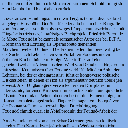
entfliehen und zu ihm nach Mexico zu kommen. Schmidt bringt sie
zum Bahnhof und bleibt allein zurück.
Dieser äußere Handlungsrahmen wird ergänzt durch diverse, breit
angelegte Einschübe. Der Schriftsteller arbeitet an einer Biografie
von Fouqué, ein von ihm als «ewiges Lämpchen» bezeichnetes, mit
Hingabe betriebenes, langfristiges Buchprojekt. Friedrich Baron de
la Motte Fouqué ist bekannt als romantischer Autor der bei E.T.A.
Hoffmann und Lortzing als Opernlibretto dienenden
Märchennovelle «Undine». Die Frauen helfen ihm bereitwillig bei
der Suche nach Lebensdaten von Vorfahren Fouqués in den
örtlichen Kirchenbüchern. Einige Male trifft er auf einen
geheimnisvollen «Alten» aus dem Wald von Brand’s Haide, der ihn
mit seinen Kenntnissen über Fouqué verblüfft. Mit dem Sohn der
Lehrerin, bei der er einquartiert ist, führt er kontroverse politische
Diskussionen, in denen er sich als argumentativ deutlich überlegen
erweist. Als «Ungläubiger» verwickelt er den Dorfpfarrer in
interessante, für einen Kirchenmann jedoch ziemlich unerquickliche
Dispute. An dunklen Winterabenden liest er den Frauen einige, im
Roman komplett abgedruckte, längere Passagen von Fouqué vor,
der Roman stellt mit seiner ständigen Durchdringung
Fouqué/Schmidt quasi ein Abfallprodukt der Fouqué-Arbeit dar.
Arno Schmidt wird von einer Schar Getreuer geradezu kultisch
verehrt. Den Normalleser jedoch stellt sein Werk vor ziemliche