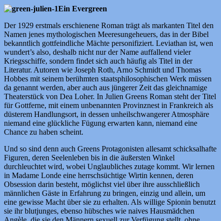
Ein Evergreen
Der 1929 erstmals erschienene Roman trägt als markanten Titel den
Namen jenes mythologischen Meeresungeheuers, das in der Bibel
bekanntlich gottfeindliche Mächte personifiziert. Leviathan ist, wen
wundert’s also, deshalb nicht nur der Name auffallend vieler
Kriegsschiffe, sondern findet sich auch häufig als Titel in der
Literatur. Autoren wie Joseph Roth, Arno Schmidt und Thomas
Hobbes mit seinem berühmten staatsphilosophischen Werk müssen
da genannt werden, aber auch aus jüngerer Zeit das gleichnamige
Theaterstück von Dea Loher. In Julien Greens Roman steht der Titel
für Gottferne, mit einem unbenannten Provinznest in Frankreich als
düsterem Handlungsort, in dessen unheilschwangerer Atmosphäre
niemand eine glückliche Fügung erwarten kann, niemand eine
Chance zu haben scheint.
Und so sind denn auch Greens Protagonisten allesamt schicksalhafte
Figuren, deren Seelenleben bis in die äußersten Winkel
durchleuchtet wird, wobei Unglaubliches zutage kommt. Wir lernen
in Madame Londe eine herrschsüchtige Wirtin kennen, deren
Obsession darin besteht, möglichst viel über ihre ausschließlich
männlichen Gäste in Erfahrung zu bringen, einzig und allein, um
eine gewisse Macht über sie zu erhalten. Als willige Spionin benutzt
sie ihr blutjunges, ebenso hübsches wie naives Hausmädchen
Angèle, die sie den Männern sexuell zur Verfügung stellt, ohne