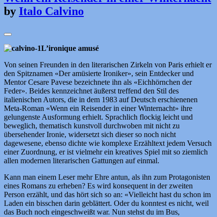
by
Italo Calvino
L’ironique amusé
Von seinen Freunden in den literarischen Zirkeln von Paris erhielt er
den Spitznamen «Der amüsierte Ironiker», sein Entdecker und
Mentor Cesare Pavese bezeichnete ihn als «Eichhörnchen der
Feder». Beides kennzeichnet äußerst treffend den Stil des
italienischen Autors, die in dem 1983 auf Deutsch erschienenen
Meta-Roman «Wenn ein Reisender in einer Winternacht» ihre
gelungenste Ausformung erhielt. Sprachlich flockig leicht und
beweglich, thematisch kunstvoll durchwoben mit nicht zu
übersehender Ironie, widersetzt sich dieser so noch nicht
dagewesene, ebenso dichte wie komplexe Erzähltext jedem Versuch
einer Zuordnung, er ist vielmehr ein kreatives Spiel mit so ziemlich
allen modernen literarischen Gattungen auf einmal.
Kann man einem Leser mehr Ehre antun, als ihn zum Protagonisten
eines Romans zu erheben? Es wird konsequent in der zweiten
Person erzählt, und das hört sich so an: «Vielleicht hast du schon im
Laden ein bisschen darin geblättert. Oder du konntest es nicht, weil
das Buch noch eingeschweißt war. Nun stehst du im Bus,