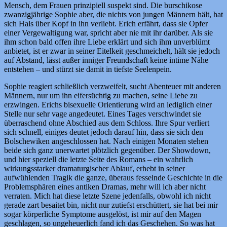
Mensch, dem Frauen prinzipiell suspekt sind. Die burschikose
zwanzigjährige Sophie aber, die nichts von jungen Männern hält, hat
sich Hals über Kopf in ihn verliebt. Erich erfährt, dass sie Opfer
einer Vergewaltigung war, spricht aber nie mit ihr darüber. Als sie
ihm schon bald offen ihre Liebe erklärt und sich ihm unverblümt
anbietet, ist er zwar in seiner Eitelkeit geschmeichelt, hält sie jedoch
auf Abstand, lässt außer inniger Freundschaft keine intime Nähe
entstehen – und stürzt sie damit in tiefste Seelenpein.
Sophie reagiert schließlich verzweifelt, sucht Abenteuer mit anderen
Männern, nur um ihn eifersüchtig zu machen, seine Liebe zu
erzwingen. Erichs bisexuelle Orientierung wird an lediglich einer
Stelle nur sehr vage angedeutet. Eines Tages verschwindet sie
überraschend ohne Abschied aus dem Schloss. Ihre Spur verliert
sich schnell, einiges deutet jedoch darauf hin, dass sie sich den
Bolschewiken angeschlossen hat. Nach einigen Monaten stehen
beide sich ganz unerwartet plötzlich gegenüber. Der Showdown,
und hier speziell die letzte Seite des Romans – ein wahrlich
wirkungsstarker dramaturgischer Ablauf, erhebt in seiner
aufwühlenden Tragik die ganze, überaus fesselnde Geschichte in die
Problemsphären eines antiken Dramas, mehr will ich aber nicht
verraten. Mich hat diese letzte Szene jedenfalls, obwohl ich nicht
gerade zart besaitet bin, nicht nur zutiefst erschüttert, sie hat bei mir
sogar körperliche Symptome ausgelöst, ist mir auf den Magen
geschlagen, so ungeheuerlich fand ich das Geschehen. So was hat