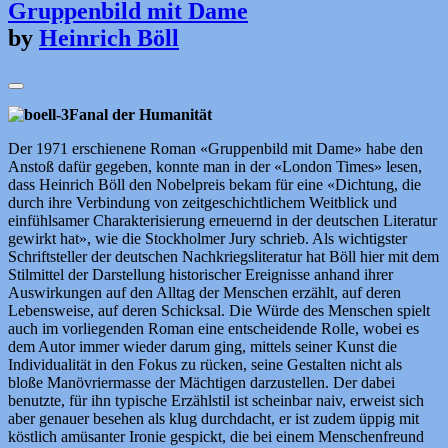
Gruppenbild mit Dame
by
Heinrich Böll
Fanal der Humanität
Der 1971 erschienene Roman «Gruppenbild mit Dame» habe den
Anstoß dafür gegeben, konnte man in der «London Times» lesen,
dass Heinrich Böll den Nobelpreis bekam für eine «Dichtung, die
durch ihre Verbindung von zeitgeschichtlichem Weitblick und
einfühlsamer Charakterisierung erneuernd in der deutschen Literatur
gewirkt hat», wie die Stockholmer Jury schrieb. Als wichtigster
Schriftsteller der deutschen Nachkriegsliteratur hat Böll hier mit dem
Stilmittel der Darstellung historischer Ereignisse anhand ihrer
Auswirkungen auf den Alltag der Menschen erzählt, auf deren
Lebensweise, auf deren Schicksal. Die Würde des Menschen spielt
auch im vorliegenden Roman eine entscheidende Rolle, wobei es
dem Autor immer wieder darum ging, mittels seiner Kunst die
Individualität in den Fokus zu rücken, seine Gestalten nicht als
bloße Manövriermasse der Mächtigen darzustellen. Der dabei
benutzte, für ihn typische Erzählstil ist scheinbar naiv, erweist sich
aber genauer besehen als klug durchdacht, er ist zudem üppig mit
köstlich amüsanter Ironie gespickt, die bei einem Menschenfreund