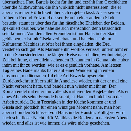
übernachtet. Frau Bartels kocht für ihn und erzählt ihm Geschichten
über die Mitbewohner, die ihn wirklich nicht interessieren, die er
aber aus reiner Höflichkeit über sich ergehen lässt. Als er seinen
früheren Freund Fritz und dessen Frau in einer anderen Stadt
besucht, staunt er über das für ihn rätselhafte Eheleben der Beiden,
spekuliert darüber, wie nahe sie sich menschlich denn tatsächlich
sein können. Von den alten Freunden ist nur Hans in der Stadt
geblieben, er ist mit Gisela verheiratet und hat einen Job im
Kulturamt; Matthias ist öfter bei ihnen eingeladen, die Drei
verstehen sich gut. Als Marianne ihn wortlos verlässt, unternimmt er
in den Semesterferien eine längere Reise nach Italien, wohnt einige
Zeit bei Irene, einer allein stehenden Bekannten in Genua, ohne aber
intim mit ihr zu werden, wie er es eigentlich vorhatte. Am letzten
Tag seines Badeurlaubs hat er auf einer Wanderung in einem
einsamen, mediterranen Tal eine Art Erweckungserlebnis.
Zurückgekehrt trifft er zufällig Anneliese wieder, mit der er mal eine
Nacht verbracht hatte, und bandelt nun wieder mit ihr an. Der
Roman endet mit einer ihn vollends irritierenden Begebenheit: Als er
eines Abends seine Freunde besucht, ist Hans noch nicht von der
Arbeit zurück. Beim Teetrinken in der Küche kommen er und
Gisela sich plötzlich für einen winzigen Moment nahe, man hört
aber schon den Schlüssel von Hans in der Haustür. Völlig verwirrt
nach schlafloser Nacht trifft Matthias die Beiden am nächsten Abend
wieder, und alles ist wie immer, als wäre nichts geschehen.