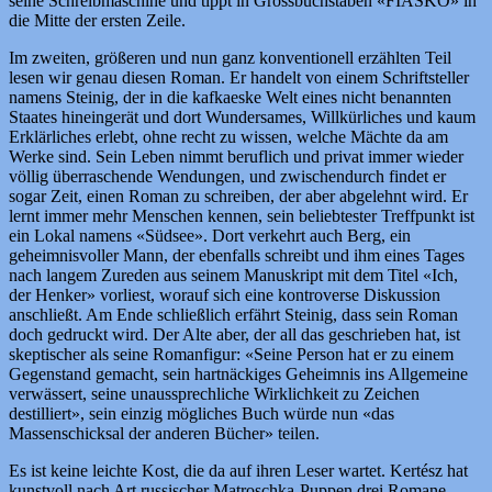
seine Schreibmaschine und tippt in Grossbuchstaben «FIASKO» in
die Mitte der ersten Zeile.
Im zweiten, größeren und nun ganz konventionell erzählten Teil
lesen wir genau diesen Roman. Er handelt von einem Schriftsteller
namens Steinig, der in die kafkaeske Welt eines nicht benannten
Staates hineingerät und dort Wundersames, Willkürliches und kaum
Erklärliches erlebt, ohne recht zu wissen, welche Mächte da am
Werke sind. Sein Leben nimmt beruflich und privat immer wieder
völlig überraschende Wendungen, und zwischendurch findet er
sogar Zeit, einen Roman zu schreiben, der aber abgelehnt wird. Er
lernt immer mehr Menschen kennen, sein beliebtester Treffpunkt ist
ein Lokal namens «Südsee». Dort verkehrt auch Berg, ein
geheimnisvoller Mann, der ebenfalls schreibt und ihm eines Tages
nach langem Zureden aus seinem Manuskript mit dem Titel «Ich,
der Henker» vorliest, worauf sich eine kontroverse Diskussion
anschließt. Am Ende schließlich erfährt Steinig, dass sein Roman
doch gedruckt wird. Der Alte aber, der all das geschrieben hat, ist
skeptischer als seine Romanfigur: «Seine Person hat er zu einem
Gegenstand gemacht, sein hartnäckiges Geheimnis ins Allgemeine
verwässert, seine unaussprechliche Wirklichkeit zu Zeichen
destilliert», sein einzig mögliches Buch würde nun «das
Massenschicksal der anderen Bücher» teilen.
Es ist keine leichte Kost, die da auf ihren Leser wartet. Kertész hat
kunstvoll nach Art russischer Matrǫschka-Puppen drei Romane