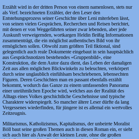
Erzählt wird in der dritten Person von einem namenlosen, stets nur
als Verf. bezeichneten Erzähler, der den Leser den
Entstehungsprozess seiner Geschichte über Leni miterleben lässt,
von seinen vielen Gesprächen, Recherchen und Reisen berichtet,
mit denen er von Weggefährten seiner zwar lebenden, aber jede
Auskunft verweigernden, wortkargen Heldin fleißig Informationen
zusammenträgt, die ein möglichst authentisches Bild von ihr
ermöglichen sollen. Obwohl zum größten Teil fiktional, sind
gelegentlich auch reale Dokumente eingebaut in sein hauptsächlich
aus Gesprächsnotizen bestehendes «Gruppenbild», eine
Konstruktion, die dem Autor dazu dient, das Leben der damaligen
Zeit aus allen möglichen Blickwinkeln zu beleuchten, verkörpert
durch seine unglaublich einfühlsam beschriebenen, lebensechten
Figuren. Deren Geschichten man en passant ebenfalls erzählt
bekommt, wodurch das Ganze zu einem umfassenden Panorama
einer unrühmlichen Epoche wird, welches aus der Realität des
Alltags eines Volkes geschichtliche Geschehnisse und typische
Charaktere widerspiegelt. So mancher ältere Leser dürfte da lang
Vergessenes wiederfinden, für jüngere ist es allemal ein wertvolles
Zeitzeugnis.
Militarismus, Katholizismus, Kapitalismus, der unbeirrte Moralist
Böll baut seine großen Themen auch in diesen Roman ein, er sieht
sich auch hier als Anwalt der kleinen Leute, ohne die großen