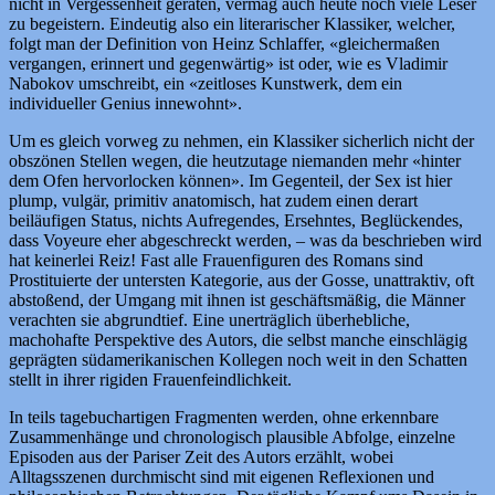
nicht in Vergessenheit geraten, vermag auch heute noch viele Leser
zu begeistern. Eindeutig also ein literarischer Klassiker, welcher,
folgt man der Definition von Heinz Schlaffer, «gleichermaßen
vergangen, erinnert und gegenwärtig» ist oder, wie es Vladimir
Nabokov umschreibt, ein «zeitloses Kunstwerk, dem ein
individueller Genius innewohnt».
Um es gleich vorweg zu nehmen, ein Klassiker sicherlich nicht der
obszönen Stellen wegen, die heutzutage niemanden mehr «hinter
dem Ofen hervorlocken können». Im Gegenteil, der Sex ist hier
plump, vulgär, primitiv anatomisch, hat zudem einen derart
beiläufigen Status, nichts Aufregendes, Ersehntes, Beglückendes,
dass Voyeure eher abgeschreckt werden, – was da beschrieben wird
hat keinerlei Reiz! Fast alle Frauenfiguren des Romans sind
Prostituierte der untersten Kategorie, aus der Gosse, unattraktiv, oft
abstoßend, der Umgang mit ihnen ist geschäftsmäßig, die Männer
verachten sie abgrundtief. Eine unerträglich überhebliche,
machohafte Perspektive des Autors, die selbst manche einschlägig
geprägten südamerikanischen Kollegen noch weit in den Schatten
stellt in ihrer rigiden Frauenfeindlichkeit.
In teils tagebuchartigen Fragmenten werden, ohne erkennbare
Zusammenhänge und chronologisch plausible Abfolge, einzelne
Episoden aus der Pariser Zeit des Autors erzählt, wobei
Alltagsszenen durchmischt sind mit eigenen Reflexionen und