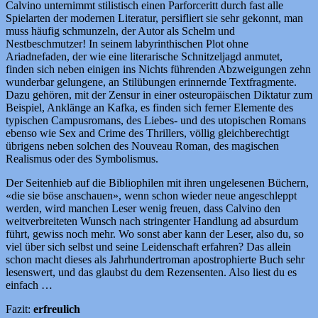
Calvino unternimmt stilistisch einen Parforceritt durch fast alle
Spielarten der modernen Literatur, persifliert sie sehr gekonnt, man
muss häufig schmunzeln, der Autor als Schelm und
Nestbeschmutzer! In seinem labyrinthischen Plot ohne
Ariadnefaden, der wie eine literarische Schnitzeljagd anmutet,
finden sich neben einigen ins Nichts führenden Abzweigungen zehn
wunderbar gelungene, an Stilübungen erinnernde Textfragmente.
Dazu gehören, mit der Zensur in einer osteuropäischen Diktatur zum
Beispiel, Anklänge an Kafka, es finden sich ferner Elemente des
typischen Campusromans, des Liebes- und des utopischen Romans
ebenso wie Sex and Crime des Thrillers, völlig gleichberechtigt
übrigens neben solchen des Nouveau Roman, des magischen
Realismus oder des Symbolismus.
Der Seitenhieb auf die Bibliophilen mit ihren ungelesenen Büchern,
«die sie böse anschauen», wenn schon wieder neue angeschleppt
werden, wird manchen Leser wenig freuen, dass Calvino den
weitverbreiteten Wunsch nach stringenter Handlung ad absurdum
führt, gewiss noch mehr. Wo sonst aber kann der Leser, also du, so
viel über sich selbst und seine Leidenschaft erfahren? Das allein
schon macht dieses als Jahrhundertroman apostrophierte Buch sehr
lesenswert, und das glaubst du dem Rezensenten. Also liest du es
einfach …
Fazit:
erfreulich