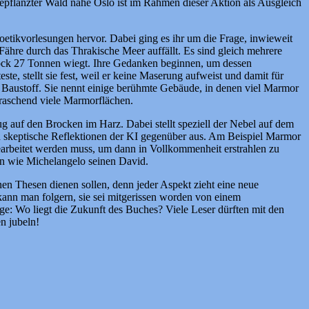
 gepflanzter Wald nahe Oslo ist im Rahmen dieser Aktion als Ausgleich
etikvorlesungen hervor. Dabei ging es ihr um die Frage, inwieweit
 Fähre durch das Thrakische Meer auffällt. Es sind gleich mehrere
block 27 Tonnen wiegt. Ihre Gedanken beginnen, um dessen
te, stellt sie fest, weil er keine Maserung aufweist und damit für
er Baustoff. Sie nennt einige berühmte Gebäude, in denen viel Marmor
erraschend viele Marmorflächen.
g auf den Brocken im Harz. Dabei stellt speziell der Nebel auf dem
ch skeptische Reflektionen der KI gegenüber aus. Am Beispiel Marmor
 bearbeitet werden muss, um dann in Vollkommenheit erstrahlen zu
ten wie Michelangelo seinen David.
nen Thesen dienen sollen, denn jeder Aspekt zieht eine neue
kann man folgern, sie sei mitgerissen worden von einem
e: Wo liegt die Zukunft des Buches? Viele Leser dürften mit den
n jubeln!