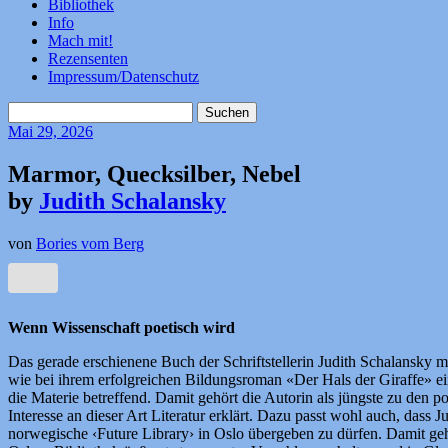
Bibliothek
Info
Mach mit!
Rezensenten
Impressum/Datenschutz
Suchen
nach:
Mai
29, 2026
Marmor, Quecksilber, Nebel
by
Judith Schalansky
von
Bories vom Berg
Wenn Wissenschaft poetisch wird
Das gerade erschienene Buch der Schriftstellerin Judith Schalansky 
wie bei ihrem erfolgreichen Bildungsroman «Der Hals der Giraffe» e
die Materie betreffend. Damit gehört die Autorin als jüngste zu den
Interesse an dieser Art Literatur erklärt. Dazu passt wohl auch, dass J
norwegische ‹Future Library› in Oslo übergeben zu dürfen. Damit geh