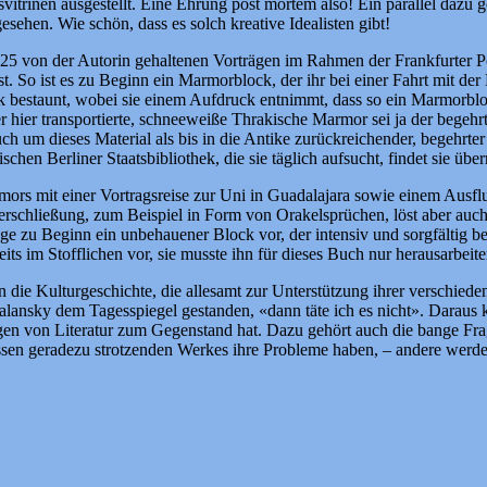
svitrinen ausgestellt. Eine Ehrung post mortem also! Ein parallel dazu
ehen. Wie schön, dass es solch kreative Idealisten gibt!
025 von der Autorin gehaltenen Vorträgen im Rahmen der Frankfurter Po
. So ist es zu Beginn ein Marmorblock, der ihr bei einer Fahrt mit der
eck bestaunt, wobei sie einem Aufdruck entnimmt, dass so ein Marmor
hier transportierte, schneeweiße Thrakische Marmor sei ja der begehrtes
auch um dieses Material als bis in die Antike zurückreichender, begehrt
chen Berliner Staatsbibliothek, die sie täglich aufsucht, findet sie üb
ors mit einer Vortragsreise zur Uni in Guadalajara sowie einem Ausflu
terschließung, zum Beispiel in Form von Orakelsprüchen, löst aber au
liege zu Beginn ein unbehauener Block vor, der intensiv und sorgfältig
eits im Stofflichen vor, sie musste ihn für dieses Buch nur herausarbei
n die Kulturgeschichte, die allesamt zur Unterstützung ihrer verschiede
alansky dem Tagesspiegel gestanden, «dann täte ich es nicht». Daraus 
n von Literatur zum Gegenstand hat. Dazu gehört auch die bange Frag
sen geradezu strotzenden Werkes ihre Probleme haben, – andere werde