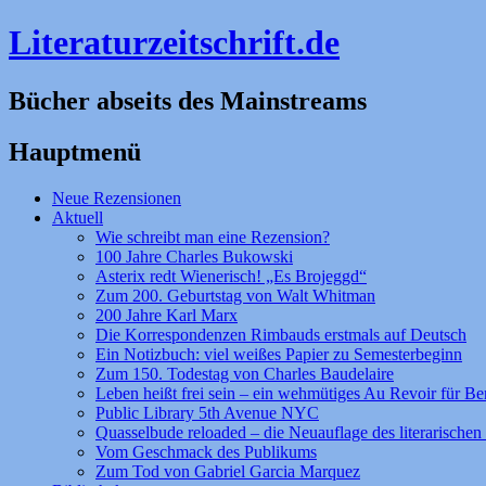
Literaturzeitschrift.de
Bücher abseits des Mainstreams
Hauptmenü
Zum
Neue Rezensionen
Inhalt
Aktuell
springen
Wie schreibt man eine Rezension?
100 Jahre Charles Bukowski
Asterix redt Wienerisch! „Es Brojeggd“
Zum 200. Geburtstag von Walt Whitman
200 Jahre Karl Marx
Die Korrespondenzen Rimbauds erstmals auf Deutsch
Ein Notizbuch: viel weißes Papier zu Semesterbeginn
Zum 150. Todestag von Charles Baudelaire
Leben heißt frei sein – ein wehmütiges Au Revoir für Be
Public Library 5th Avenue NYC
Quasselbude reloaded – die Neuauflage des literarischen 
Vom Geschmack des Publikums
Zum Tod von Gabriel Garcia Marquez