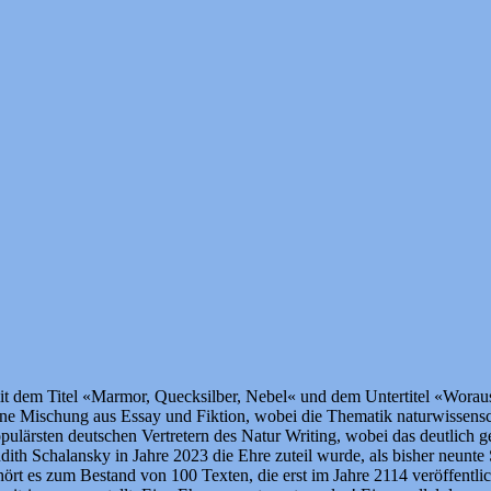
mit dem Titel «Marmor, Quecksilber, Nebel« und dem Untertitel «Woraus
ine Mischung aus Essay und Fiktion, wobei die Thematik naturwissensc
 populärsten deutschen Vertretern des Natur Writing, wobei das deutl
udith Schalansky in Jahre 2023 die Ehre zuteil wurde, als bisher neunte 
ört es zum Bestand von 100 Texten, die erst im Jahre 2114 veröffentli