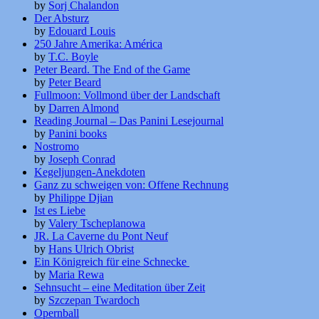
by
Sorj Chalandon
Der Absturz
by
Edouard Louis
250 Jahre Amerika: América
by
T.C. Boyle
Peter Beard. The End of the Game
by
Peter Beard
Fullmoon: Vollmond über der Landschaft
by
Darren Almond
Reading Journal – Das Panini Lesejournal
by
Panini books
Nostromo
by
Joseph Conrad
Kegeljungen-Anekdoten
Ganz zu schweigen von: Offene Rechnung
by
Philippe Djian
Ist es Liebe
by
Valery Tscheplanowa
JR. La Caverne du Pont Neuf
by
Hans Ulrich Obrist
Ein Königreich für eine Schnecke
by
Maria Rewa
Sehnsucht – eine Meditation über Zeit
by
Szczepan Twardoch
Opernball