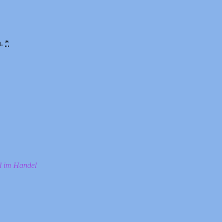
n.
*
ll im Handel