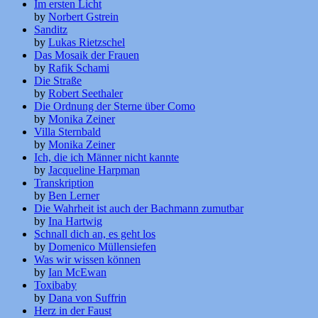
Im ersten Licht
by
Norbert Gstrein
Sanditz
by
Lukas Rietzschel
Das Mosaik der Frauen
by
Rafik Schami
Die Straße
by
Robert Seethaler
Die Ordnung der Sterne über Como
by
Monika Zeiner
Villa Sternbald
by
Monika Zeiner
Ich, die ich Männer nicht kannte
by
Jacqueline Harpman
Transkription
by
Ben Lerner
Die Wahrheit ist auch der Bachmann zumutbar
by
Ina Hartwig
Schnall dich an, es geht los
by
Domenico Müllensiefen
Was wir wissen können
by
Ian McEwan
Toxibaby
by
Dana von Suffrin
Herz in der Faust