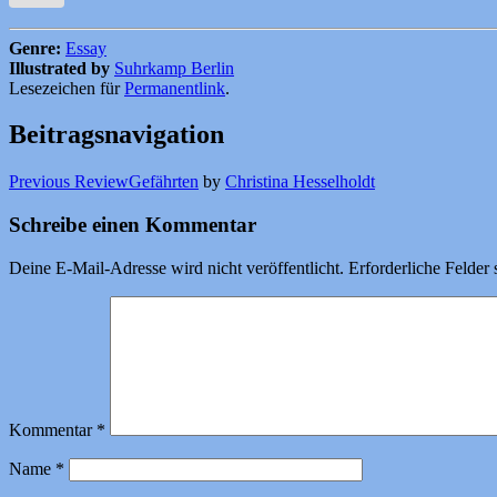
Genre:
Essay
Illustrated by
Suhrkamp Berlin
Lesezeichen für
Permanentlink
.
Beitragsnavigation
Previous Review
Gefährten
by
Christina Hesselholdt
Schreibe einen Kommentar
Deine E-Mail-Adresse wird nicht veröffentlicht.
Erforderliche Felder 
Kommentar
*
Name
*