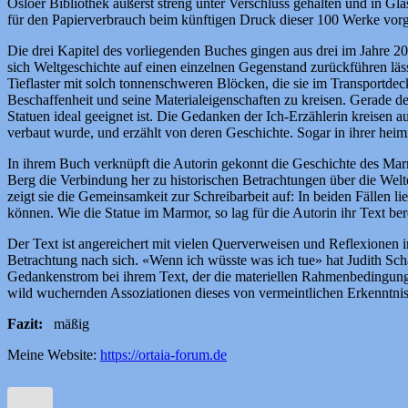
Osloer Bibliothek äußerst streng unter Verschluss gehalten und in Gla
für den Papierverbrauch beim künftigen Druck dieser 100 Werke vorges
Die drei Kapitel des vorliegenden Buches gingen aus drei im Jahre 2
sich Weltgeschichte auf einen einzelnen Gegenstand zurückführen lässt
Tieflaster mit solch tonnenschweren Blöcken, die sie im Transportd
Beschaffenheit und seine Materialeigenschaften zu kreisen. Gerade der 
Statuen ideal geeignet ist. Die Gedanken der Ich-Erzählerin kreisen 
verbaut wurde, und erzählt von deren Geschichte. Sogar in ihrer heimis
In ihrem Buch verknüpft die Autorin gekonnt die Geschichte des Marm
Berg die Verbindung her zu historischen Betrachtungen über die Wel
zeigt sie die Gemeinsamkeit zur Schreibarbeit auf: In beiden Fällen 
können. Wie die Statue im Marmor, so lag für die Autorin ihr Text ber
Der Text ist angereichert mit vielen Querverweisen und Reflexionen i
Betrachtung nach sich. «Wenn ich wüsste was ich tue» hat Judith Sch
Gedankenstrom bei ihrem Text, der die materiellen Rahmenbedingunge
wild wuchernden Assoziationen dieses von vermeintlichen Erkenntnis
Fazit:
mäßig
Meine Website:
https://ortaia-forum.de