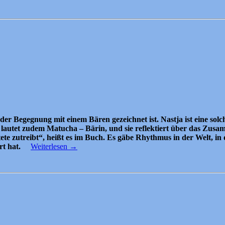
r Begegnung mit einem Bären gezeichnet ist. Nastja ist eine solc
lautet zudem Matucha – Bärin, und sie reflektiert über das Zusa
e zutreibt“, heißt es im Buch. Es gäbe Rhythmus in der Welt, in d
rt hat.
Weiterlesen
→