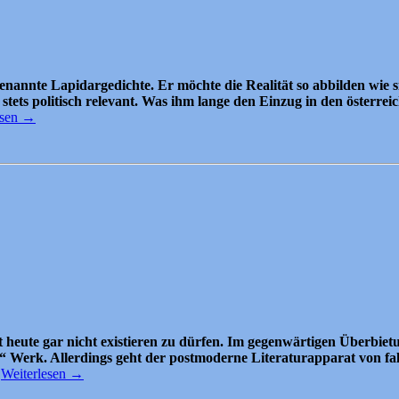
ogenannte Lapidargedichte. Er möchte die Realität so abbilden wi
stets politisch relevant. Was ihm lange den Einzug in den österre
esen
→
heute gar nicht existieren zu dürfen. Im gegenwärtigen Überbie
ses“ Werk. Allerdings geht der postmoderne Literaturapparat von f
Weiterlesen
→