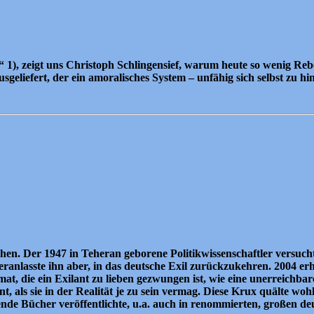
), zeigt uns Christoph Schlingensief, warum heute so wenig Rebe
liefert, der ein amoralisches System – unfähig sich selbst zu hint
en. Der 1947 in Teheran geborene Politikwissenschaftler versuch
ranlasste ihn aber, in das deutsche Exil zurückzukehren. 2004 erh
, die ein Exilant zu lieben gezwungen ist, wie eine unerreichbare
t, als sie in der Realität je zu sein vermag. Diese Krux quälte wo
de Bücher veröffentlichte, u.a. auch in renommierten, großen de