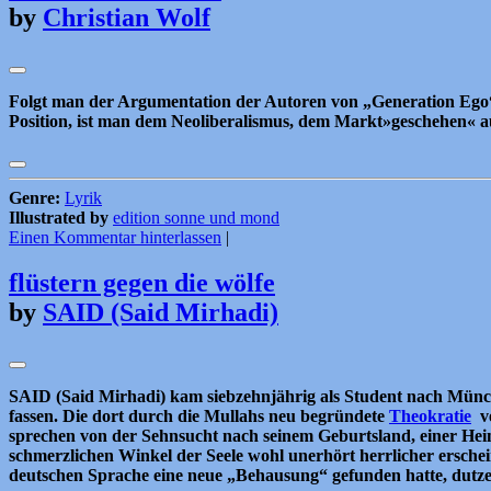
by
Christian Wolf
Folgt man der Argumentation der Autoren von „Generation Ego“ 1
Position, ist man dem Neoliberalismus, dem Markt»geschehen« ausge
Genre:
Lyrik
Illustrated by
edition sonne und mond
Einen Kommentar hinterlassen
|
flüstern gegen die wölfe
by
SAID (Said Mirhadi)
SAID (Said Mirhadi) kam siebzehnjährig als Student nach Münch
fassen. Die dort durch die Mullahs neu begründete
Theokratie
ve
sprechen von der Sehnsucht nach seinem Geburtsland, einer Heimat
schmerzlichen Winkel der Seele wohl unerhört herrlicher erschein
deutschen Sprache eine neue „Behausung“ gefunden hatte, dutzen