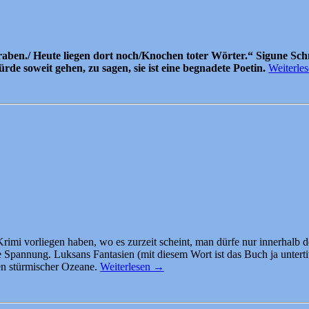
aben./ Heute liegen dort noch/Knochen toter Wörter.“ Sigune Sc
de soweit gehen, zu sagen, sie ist eine begnadete Poetin.
Weiterle
 Krimi vorliegen haben, wo es zurzeit scheint, man dürfe nur innerhalb
annung. Luksans Fantasien (mit diesem Wort ist das Buch ja unterti
en stürmischer Ozeane.
Weiterlesen
→