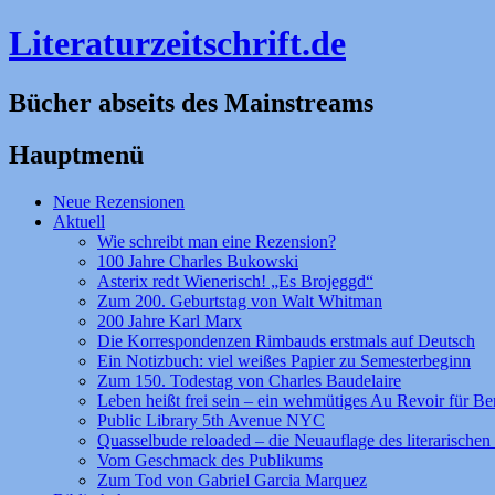
Literaturzeitschrift.de
Bücher abseits des Mainstreams
Hauptmenü
Zum
Neue Rezensionen
Inhalt
Aktuell
springen
Wie schreibt man eine Rezension?
100 Jahre Charles Bukowski
Asterix redt Wienerisch! „Es Brojeggd“
Zum 200. Geburtstag von Walt Whitman
200 Jahre Karl Marx
Die Korrespondenzen Rimbauds erstmals auf Deutsch
Ein Notizbuch: viel weißes Papier zu Semesterbeginn
Zum 150. Todestag von Charles Baudelaire
Leben heißt frei sein – ein wehmütiges Au Revoir für Be
Public Library 5th Avenue NYC
Quasselbude reloaded – die Neuauflage des literarischen 
Vom Geschmack des Publikums
Zum Tod von Gabriel Garcia Marquez