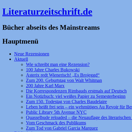
Literaturzeitschrift.de
Bücher abseits des Mainstreams
Hauptmenü
Zum
Neue Rezensionen
Inhalt
Aktuell
springen
Wie schreibt man eine Rezension?
100 Jahre Charles Bukowski
Asterix redt Wienerisch! „Es Brojeggd“
Zum 200. Geburtstag von Walt Whitman
200 Jahre Karl Marx
Die Korrespondenzen Rimbauds erstmals auf Deutsch
Ein Notizbuch: viel weißes Papier zu Semesterbeginn
Zum 150. Todestag von Charles Baudelaire
Leben heißt frei sein – ein wehmütiges Au Revoir für Be
Public Library 5th Avenue NYC
Quasselbude reloaded – die Neuauflage des literarischen 
Vom Geschmack des Publikums
Zum Tod von Gabriel Garcia Marquez