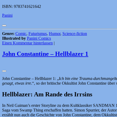
ISBN: 9783741621642
Panini
Genre:
Comic
,
Futurismus
,
Humor
,
Science-fiction
Illustrated by
Panini Comics
Einen Kommentar hinterlassen
|
John Constantine – Hellblazer 1
John Constantine – Hellblazer 1: „
Ich bin eine Trauma-durchmangelte 
gesagt, etwas irre
.“, so der britische Okkultist John Constantine über 
Hellblazer: Am Rande des Irrsins
In Neil Gaiman’s erster Storyline zu dem Kultklassiker SANDMAN 198
Saga vom Swamp Thing erschaffen hatten. Simon Spurrier, der Au
erzählt nun auch die Geschichte von John Constantine, dem Okkultis