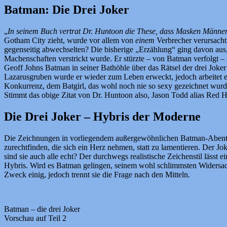
Batman: Die Drei Joker
„
In seinem Buch vertrat Dr. Huntoon die These, dass Masken Männer 
Gotham City zieht, wurde vor allem von
einem
Verbrecher verursacht
gegenseitig abwechselten? Die bisherige „Erzählung“ ging davon aus,
Machenschaften verstrickt wurde. Er stürzte – von Batman verfolgt –
Geoff Johns Batman in seiner Bathöhle über das Rätsel der drei Joker
Lazarusgruben wurde er wieder zum Leben erweckt, jedoch arbeitet e
Konkurrenz, dem Batgirl, das wohl noch nie so sexy gezeichnet wurd
Stimmt das obige Zitat von Dr. Huntoon also, Jason Todd alias Red H
Die Drei Joker – Hybris der Moderne
Die Zeichnungen in vorliegendem außergewöhnlichen Batman-Abenteuer 
zurechtfinden, die sich ein Herz nehmen, statt zu lamentieren. Der Jo
sind sie auch alle echt? Der durchwegs realistische Zeichenstil lässt 
Hybris. Wird es Batman gelingen, seinem wohl schlimmsten Widersa
Zweck einig, jedoch trennt sie die Frage nach den Mitteln.
Batman – die drei Joker
Vorschau auf Teil 2