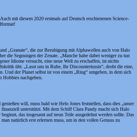
. Auch mit diesem 2020 erstmals auf Deutsch erschienenen Science-
dformat!
n und „Granate“, die zur Beruhigung mit Alphawellen auch von Halo
 über die Segnungen der Zenate. „Manche habe dabei weniger zu tun
ener Idiome versucht, eine neue Welt zu erschaffen, ist nichts
kritik übt. „Lasst uns in Ruhe, Ihr Discountertussis“, droht die eine,
en. Und der Planet selbst ist von einem „Ring“ umgeben, in dem sich
ren Hobbies nachgeben.
enießen will, muss bald wie Helo Jones feststellen, dass dies „unser
finanziell unterstützt. Mit dem Schiff Clara Pandy macht sich Halo
 beginnt, das insgesamt auf neun Teile ausgedehnt werden sollte. Das
n man natürlich erst erlernen muss, um in den vollen Genuss zu