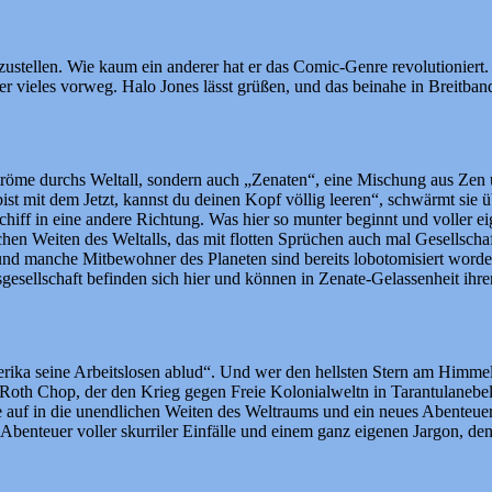
ustellen. Wie kaum ein anderer hat er das Comic-Genre revolutioniert
 vieles vorweg. Halo Jones lässt grüßen, und das beinahe in Breitban
lströme durchs Weltall, sondern auch „Zenaten“, eine Mischung aus Ze
st mit dem Jetzt, kannst du deinen Kopf völlig leeren“, schwärmt sie
chiff in eine andere Richtung. Was hier so munter beginnt und voller eig
en Weiten des Weltalls, das mit flotten Sprüchen auch mal Gesellschafts
n und manche Mitbewohner des Planeten sind bereits lobotomisiert word
gesellschaft befinden sich hier und können in Zenate-Gelassenheit ih
erika
seine Arbeitslosen ablud“. Und wer den hellsten Stern am Himmel g
 Roth Chop, der den Krieg gegen Freie Kolonialweltn in Tarantulanebel 
e auf in die unendlichen Weiten des Weltraums und ein neues Abenteuer
-Abenteuer voller skurriler Einfälle und einem ganz eigenen Jargon, de