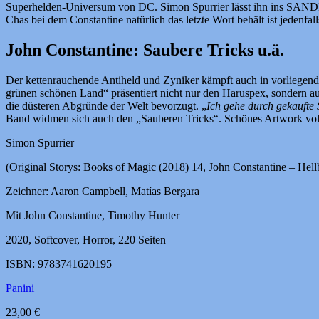
Superhelden-Universum von DC. Simon Spurrier lässt ihn ins SANDM
Chas bei dem Constantine natürlich das letzte Wort behält ist jedenfa
John Constantine: Saubere Tricks u.ä.
Der kettenrauchende Antiheld und Zyniker kämpft auch in vorliegend
grünen schönen Land“ präsentiert nicht nur den Haruspex, sondern au
die düsteren Abgründe der Welt bevorzugt. „
Ich gehe durch gekaufte
Band widmen sich auch den „Sauberen Tricks“. Schönes Artwork voll
Simon Spurrier
(Original Storys: Books of Magic (2018) 14, John Constantine – Hell
Zeichner: Aaron Campbell, Matías Bergara
Mit John Constantine, Timothy Hunter
2020, Softcover, Horror, 220 Seiten
ISBN: 9783741620195
Panini
23,00 €