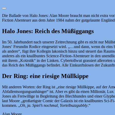
Die Ballade von Halo Jones: Alan Moore braucht man nicht extra vorz
Fiction Abenteuer aus dem Jahre 1984 nahm der gutgelaunte Engländer
Halo Jones: Reich des Müßiggangs
Im 50. Jahrhundert nach unserer Zeitrechnung gibt es nicht nur Mül
Jones‘ Freundin Rodice eingesetzt wird. „…und dann, wenn du eins bi
als andere“, fügt ihre Kollegin lakonisch hinzu und steuert das Raums
anderes als ein knallbuntes Science-Fiction-Abenteuer in den unendlich
mit ihrem „Kotzstik“ in der Linken. Cybertollwut grassiert allerorte
das Reich des Müßiggangs befindet. Alle Einkunftslosen der Zukunfts
Der Ring: eine riesige Müllkippe
Mit anderen Worten: der Ring ist „eine riesige Müllkippe, auf der Am
Abfallentsorgungsanhänger“ ist. Aber es gibt da einen Millionär, Lux
Jones als Freiwillige in Begleitung des Blechhundes und einer Glyph
laut Moore „großartigste Comic der Galaxis ist ein knallbuntes Sci-Fi
kommen. „
Oh, ja. Spiel’s nochmal, Yortelbuzzgubbly
.“
Alan Moore