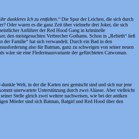
r dunkleres Ich zu entfalten
.“ Die Spur der Leichen, die sich durch
r? Oder waren es die ganz Zeit über vielmehr drei Joker, die sich
meintlicher Anführer der Red Hood Gang in kriminelle
oker, den meistgesuchten Verbrecher Gothams. Schon in „Rebirth“ ließ
in der Familie“ hat sich verwandelt. Durch ein Bad in den
erausforderung also für Batman, ganz zu schweigen von seiner neuen
als wäre sie eine Fledermausvariante der gefürchteten Catwoman.
unkle Welt, in der die Karten neu gemischt sind und sich nur jene
bekommt unerwartete Unterstützung durch zwei Aliasse. Aber vielleicht
n seiner Stelle gleich zwei weitere nachweisen, wie bei der antiken
igen Mörder sind sich Batman, Batgirl und Red Hood über den