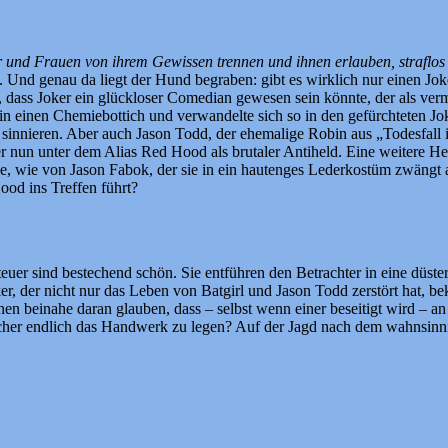
und Frauen von ihrem Gewissen trennen und ihnen erlauben, straflos ih
. Und genau da liegt der Hund begraben: gibt es wirklich nur einen Joke
 dass Joker ein glückloser Comedian gewesen sein könnte, der als ver
 in einen Chemiebottich und verwandelte sich so in den gefürchteten J
 sinnieren. Aber auch Jason Todd, der ehemalige Robin aus „Todesfall 
r nun unter dem Alias Red Hood als brutaler Antiheld. Eine weitere H
e, wie von Jason Fabok, der sie in ein hautenges Lederkostüm zwängt 
ood ins Treffen führt?
sind bestechend schön. Sie entführen den Betrachter in eine düster-d
ker, der nicht nur das Leben von Batgirl und Jason Todd zerstört hat, 
einen beinahe daran glauben, dass – selbst wenn einer beseitigt wird – a
cher endlich das Handwerk zu legen? Auf der Jagd nach dem wahnsinn