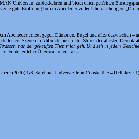
AN Universum zurückkehren und bietet einen perfekten Einstiegspunk
lls eine gute Eröffnung für ein Abenteuer voller Überraschungen: „Du bis
em Abenteuer erneut gegen Dämonen, Engel und alles dazwischen –¦und
ch düstere Szenen in Abbruchhäusern der Slums der ältesten Demokrati
 Strassen, nah der gekauften Thems’ ich geh. Und seh in jedem Gesic
er abenteuerlicher Überraschungen also.
blazer (2020) 1-6, Sandman Universe: John Constantine – Hellblazer 1