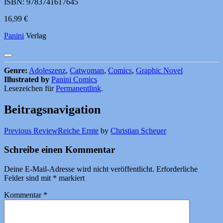
ISBN: 9783741617645
16,99 €
Panini
Verlag
Genre:
Adoleszenz
,
Catwoman
,
Comics
,
Graphic Novel
Illustrated by
Panini Comics
Lesezeichen für
Permanentlink
.
Beitragsnavigation
Previous Review
Reiche Ernte
by
Christian Scheuer
Schreibe einen Kommentar
Deine E-Mail-Adresse wird nicht veröffentlicht.
Erforderliche
Felder sind mit
*
markiert
Kommentar
*