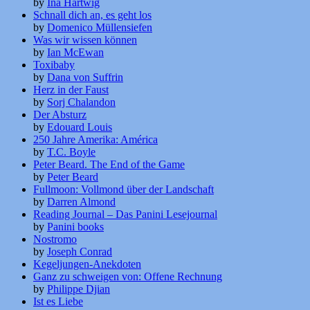
by
Ina Hartwig
Schnall dich an, es geht los
by
Domenico Müllensiefen
Was wir wissen können
by
Ian McEwan
Toxibaby
by
Dana von Suffrin
Herz in der Faust
by
Sorj Chalandon
Der Absturz
by
Edouard Louis
250 Jahre Amerika: América
by
T.C. Boyle
Peter Beard. The End of the Game
by
Peter Beard
Fullmoon: Vollmond über der Landschaft
by
Darren Almond
Reading Journal – Das Panini Lesejournal
by
Panini books
Nostromo
by
Joseph Conrad
Kegeljungen-Anekdoten
Ganz zu schweigen von: Offene Rechnung
by
Philippe Djian
Ist es Liebe