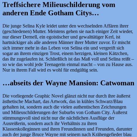
Treffsichere Milieuschilderung vom
anderen Ende Gotham Citys…
Die junge Selina Kyle leidet unter den wechselnden Affären ihrer
(geschiedenen) Mutter. Meistens gehen sie nach einiger Zeit wieder,
nur dieser Dernell, ein egoistischer und gewalttätiger Kerl, ist
hartnäckiger als alle anderen Männer ihrer Mutter zuvor. Er mischt
sich immer mehr in das Leben von Selina ein und vergreift sich
sogar an ihrem einzigen Trost, einem
herzigen, kleinen Kätzchen,
das ihr zugelaufen ist. Schließlich ist das Maß voll und Selina reißt –
so wie das wohl jede Teenagerin einmal macht – von zu Hause aus.
Nur in ihrem Fall wird es wohl für endgültig sein.
…abseits der Wayne Mansion: Catwoman
Die vorliegende Graphic Novel glänzt nicht nur durch ihre äußerst
ästhetische Machart, das Artwork, das in kühles Schwarz/Blau
gehalten ist, sondern auch die vielen authentischen Zeichnungen
und Milieuschilderungen der Suburbs von Gotham City. Äußerst
stimmungsvoll sind nicht nur die nächtlichen Ausflüge der
Ausreißerin, sondern auch ihr Verhältnis zu ihren
Klassenkolleginnen und ihren
Freundinnen und Freunden, darunter
auch der junge Bruce Wayne mit seinem nach Krähengefieder blau