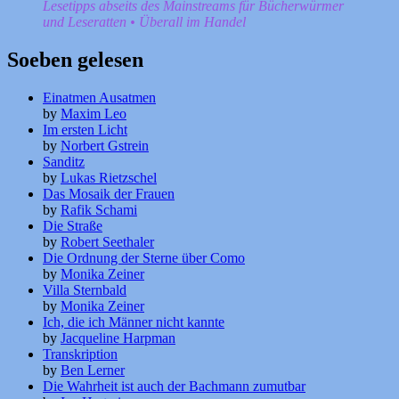
Lesetipps abseits des Mainstreams für Bücherwürmer
und Leseratten • Überall im Handel
Soeben gelesen
Einatmen Ausatmen
by
Maxim Leo
Im ersten Licht
by
Norbert Gstrein
Sanditz
by
Lukas Rietzschel
Das Mosaik der Frauen
by
Rafik Schami
Die Straße
by
Robert Seethaler
Die Ordnung der Sterne über Como
by
Monika Zeiner
Villa Sternbald
by
Monika Zeiner
Ich, die ich Männer nicht kannte
by
Jacqueline Harpman
Transkription
by
Ben Lerner
Die Wahrheit ist auch der Bachmann zumutbar