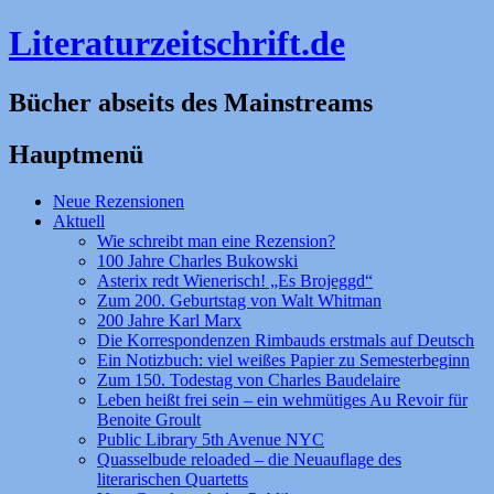
Literaturzeitschrift.de
Bücher abseits des Mainstreams
Hauptmenü
Zum
Neue Rezensionen
Inhalt
Aktuell
springen
Wie schreibt man eine Rezension?
100 Jahre Charles Bukowski
Asterix redt Wienerisch! „Es Brojeggd“
Zum 200. Geburtstag von Walt Whitman
200 Jahre Karl Marx
Die Korrespondenzen Rimbauds erstmals auf Deutsch
Ein Notizbuch: viel weißes Papier zu Semesterbeginn
Zum 150. Todestag von Charles Baudelaire
Leben heißt frei sein – ein wehmütiges Au Revoir für
Benoite Groult
Public Library 5th Avenue NYC
Quasselbude reloaded – die Neuauflage des
literarischen Quartetts