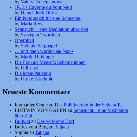
by
Valery Tscheplanowa
JR. La Caverne du Pont Neuf
by
Hans Ulrich Obrist
Ein Königreich für eine Schnecke
by
Maria Rewa
Sehnsucht – eine Meditation über Zeit
by
Szczepan Twardoch
Opernball
by
Stefanie Sargnagel
… und dann wurden sie Nazis
by
Martin Haidinger
Die Frau als Mensch: Schamaninnen
by
Ulli Lust
Die letzte Patientin
by
Ulrike Edschmid
Neueste Kommentare
Ingmar tenVenne
zu
Das Politikverbot in der Schlaraffia
LUITWIN VON GALEN
zu
Sehnsucht – eine Meditation
über Zeit
Bullwai
zu
Das verlorene Dorf
Bories vom Berg
zu
Tatjana
Sophia
zu
Tatjana