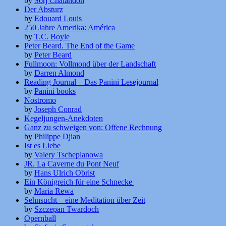
by
Sorj Chalandon
Der Absturz
by
Edouard Louis
250 Jahre Amerika: América
by
T.C. Boyle
Peter Beard. The End of the Game
by
Peter Beard
Fullmoon: Vollmond über der Landschaft
by
Darren Almond
Reading Journal – Das Panini Lesejournal
by
Panini books
Nostromo
by
Joseph Conrad
Kegeljungen-Anekdoten
Ganz zu schweigen von: Offene Rechnung
by
Philippe Djian
Ist es Liebe
by
Valery Tscheplanowa
JR. La Caverne du Pont Neuf
by
Hans Ulrich Obrist
Ein Königreich für eine Schnecke
by
Maria Rewa
Sehnsucht – eine Meditation über Zeit
by
Szczepan Twardoch
Opernball