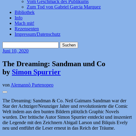
Vom Geschmack des Publikums
Zum Tod von Gabriel Garcia Marquez
Bibliothek
Info
Mach mit!
Rezensenten
Impressum/Datenschutz
Suchen
nach:
Juni
10, 2020
The Dreaming: Sandman und Co
by
Simon Spurrier
von
Alemannò Partenopeo
The Dreaming: Sandman & Co. Neil Gaimans Sandman war der
Star der Achtziger/Neunziger Jahre und revolutionierte die Comic
Welt indem aus den bunten Bildern plötzlich Graphic Novels
wurden. Der britische Autor Simon Spurrier entdeckt und inszeniert
die Legende mit den Zeichnern Abigail Larson und Bilquis Evely
neu und entführt die Leser erneut in das Reich der Träume.