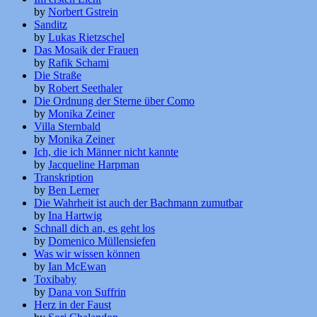
by
Norbert Gstrein
Sanditz
by
Lukas Rietzschel
Das Mosaik der Frauen
by
Rafik Schami
Die Straße
by
Robert Seethaler
Die Ordnung der Sterne über Como
by
Monika Zeiner
Villa Sternbald
by
Monika Zeiner
Ich, die ich Männer nicht kannte
by
Jacqueline Harpman
Transkription
by
Ben Lerner
Die Wahrheit ist auch der Bachmann zumutbar
by
Ina Hartwig
Schnall dich an, es geht los
by
Domenico Müllensiefen
Was wir wissen können
by
Ian McEwan
Toxibaby
by
Dana von Suffrin
Herz in der Faust