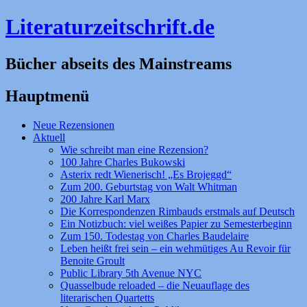
Literaturzeitschrift.de
Bücher abseits des Mainstreams
Hauptmenü
Zum
Neue Rezensionen
Inhalt
Aktuell
springen
Wie schreibt man eine Rezension?
100 Jahre Charles Bukowski
Asterix redt Wienerisch! „Es Brojeggd“
Zum 200. Geburtstag von Walt Whitman
200 Jahre Karl Marx
Die Korrespondenzen Rimbauds erstmals auf Deutsch
Ein Notizbuch: viel weißes Papier zu Semesterbeginn
Zum 150. Todestag von Charles Baudelaire
Leben heißt frei sein – ein wehmütiges Au Revoir für
Benoite Groult
Public Library 5th Avenue NYC
Quasselbude reloaded – die Neuauflage des
literarischen Quartetts