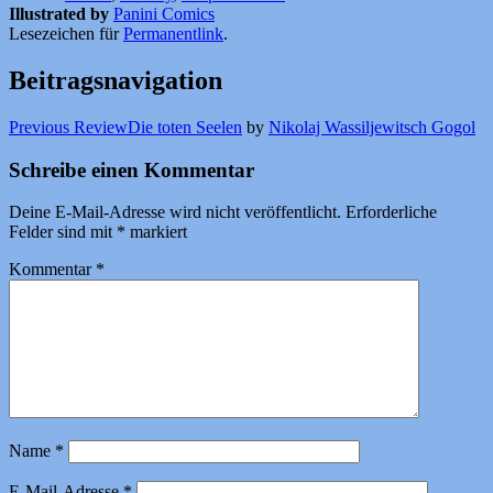
Illustrated by
Panini Comics
Lesezeichen für
Permanentlink
.
Beitragsnavigation
Previous Review
Die toten Seelen
by
Nikolaj Wassiljewitsch Gogol
Schreibe einen Kommentar
Deine E-Mail-Adresse wird nicht veröffentlicht.
Erforderliche
Felder sind mit
*
markiert
Kommentar
*
Name
*
E-Mail-Adresse
*