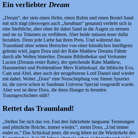
Ein verliebter
Dream
„Dream“, der stets einen Helm, einen Rubin und einen Beutel Sand
mit sich trägt (deswegen auch „
Sand
man“ genannt) verliebt sich in
eine Sterbliche, aber ohne ihr dabei Sand in die Augen zu streuen
und sie zu Träumen zu verführen. Aber beide müssen teuer dafür
bezahlen. Denn jede Liebe hat ihren Preis. Und während das
Traumland ohne seinen Herrscher von einer künstlichen Intelligenz
gelenkt wird, jagen Dora und der Rabe Matthew Dreams Fährte
durch alle Welten hinterher. Dreams Bibliothekar und Vertrauter
Lucien (Dreams erster Rabe), der sprechende Rabe Matthew,
Hausmeister und Problemlöser Merv Kürbiskopf, die biblische Eva,
Cain und Abel, aber auch der neugeborene Lord Daniel sind wieder
mit dabei. Wobei „Dora“ eine Neuschöpfung von Simon Spurrier
ist, die zuvor schon in Sandman Universe Special vorgestellt wurde.
Aber wer ist diese Dora, die ihren Hunger in fremden
Traumgeschichten stillt?
Rettet das Traumland!
„Stellen Sie sich das vor. Fast drei Jahrzehnte langsame Trennungen
und plötzliche Brüche, immer wieder.“, meint Dora, „Und immer
endet es.“ Das Schicksal jener, die ewig leben ist die Wiederkehr des