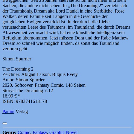
Ewiggleichen.
Seit 28 Jahren altert sie schon nicht mehr und sieht
Sachen, die andere nicht sehen. In „The Dreaming 2“ verliebt sich
der Traumkönig Dream aka Lord Daniel in eine Sterbliche, Rose
Walker, deren Familie seit Langem in die Geschicke der
gottgleichen Ewigen verstrickt ist. In der durch die Liebe
verursachten Leere des Träumens, im Traumland, die durch Dreams
Abwesenheit verursacht wird, hat eine künstliche Intelligenz sein
Refugium übernommen. Jetzt müssen Dora und der Rabe Matthew
Dream so schnell wie möglich finden, da sonst das Traumland
verloren geht.
Simon Spurrier
The Dreaming 2
Zeichner: Abigail Larson, Bilquis Evely
Autor: Simon Spurrier
2020, Softcover, Fantasy Comic, 148 Seiten
Storys:The Dreaming 7-12
16,99 € *
ISBN: 9783741618178
Panini
Verlag
Genre:
Comic
,
Fantasy
,
Graphic Novel