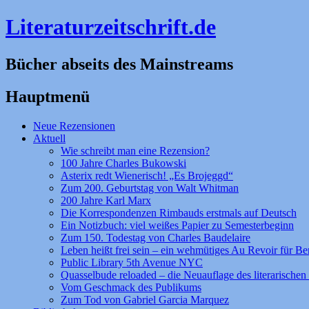
Literaturzeitschrift.de
Bücher abseits des Mainstreams
Hauptmenü
Zum
Neue Rezensionen
Inhalt
Aktuell
springen
Wie schreibt man eine Rezension?
100 Jahre Charles Bukowski
Asterix redt Wienerisch! „Es Brojeggd“
Zum 200. Geburtstag von Walt Whitman
200 Jahre Karl Marx
Die Korrespondenzen Rimbauds erstmals auf Deutsch
Ein Notizbuch: viel weißes Papier zu Semesterbeginn
Zum 150. Todestag von Charles Baudelaire
Leben heißt frei sein – ein wehmütiges Au Revoir für Be
Public Library 5th Avenue NYC
Quasselbude reloaded – die Neuauflage des literarischen 
Vom Geschmack des Publikums
Zum Tod von Gabriel Garcia Marquez