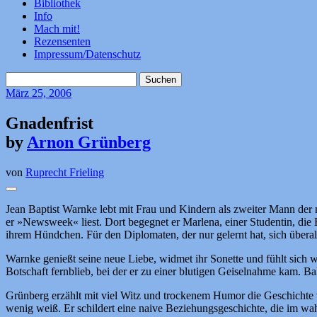
Bibliothek
Info
Mach mit!
Rezensenten
Impressum/Datenschutz
Suchen
nach:
März
25, 2006
Gnadenfrist
by
Arnon Grünberg
von
Ruprecht Frieling
Jean Baptist Warnke lebt mit Frau und Kindern als zweiter Mann der 
er »Newsweek« liest. Dort begegnet er Marlena, einer Studentin, die 
ihrem Hündchen. Für den Diplomaten, der nur gelernt hat, sich überall
Warnke genießt seine neue Liebe, widmet ihr Sonette und fühlt sic
Botschaft fernblieb, bei der er zu einer blutigen Geiselnahme kam. 
Grünberg erzählt mit viel Witz und trockenem Humor die Geschichte 
wenig weiß. Er schildert eine naive Beziehungsgeschichte, die im wa