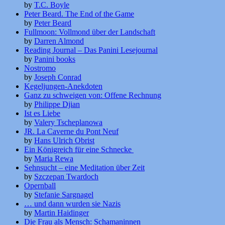
by
T.C. Boyle
Peter Beard. The End of the Game
by
Peter Beard
Fullmoon: Vollmond über der Landschaft
by
Darren Almond
Reading Journal – Das Panini Lesejournal
by
Panini books
Nostromo
by
Joseph Conrad
Kegeljungen-Anekdoten
Ganz zu schweigen von: Offene Rechnung
by
Philippe Djian
Ist es Liebe
by
Valery Tscheplanowa
JR. La Caverne du Pont Neuf
by
Hans Ulrich Obrist
Ein Königreich für eine Schnecke
by
Maria Rewa
Sehnsucht – eine Meditation über Zeit
by
Szczepan Twardoch
Opernball
by
Stefanie Sargnagel
… und dann wurden sie Nazis
by
Martin Haidinger
Die Frau als Mensch: Schamaninnen