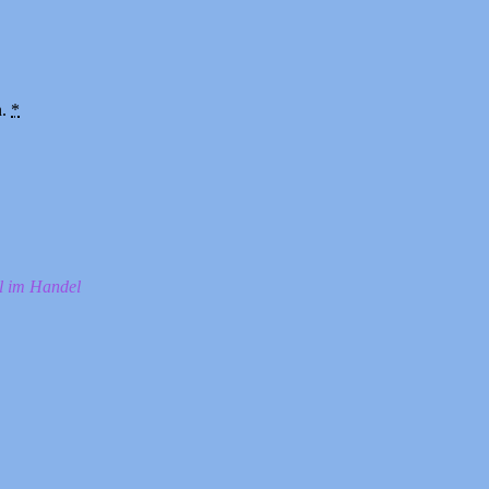
n.
*
ll im Handel