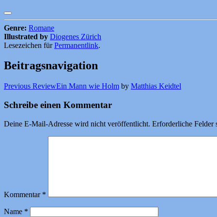
Genre:
Romane
Illustrated by
Diogenes Zürich
Lesezeichen für
Permanentlink
.
Beitragsnavigation
Previous Review
Ein Mann wie Holm
by
Matthias Keidtel
Schreibe einen Kommentar
Deine E-Mail-Adresse wird nicht veröffentlicht.
Erforderliche Felder 
Kommentar
*
Name
*