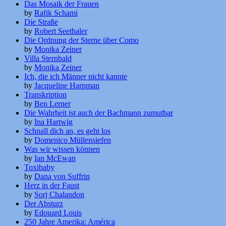
Das Mosaik der Frauen
by
Rafik Schami
Die Straße
by
Robert Seethaler
Die Ordnung der Sterne über Como
by
Monika Zeiner
Villa Sternbald
by
Monika Zeiner
Ich, die ich Männer nicht kannte
by
Jacqueline Harpman
Transkription
by
Ben Lerner
Die Wahrheit ist auch der Bachmann zumutbar
by
Ina Hartwig
Schnall dich an, es geht los
by
Domenico Müllensiefen
Was wir wissen können
by
Ian McEwan
Toxibaby
by
Dana von Suffrin
Herz in der Faust
by
Sorj Chalandon
Der Absturz
by
Edouard Louis
250 Jahre Amerika: América