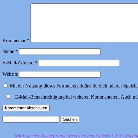
Kommentar
*
Name
*
E-Mail-Adresse
*
Website
Mit der Nutzung dieses Formulars erklärst du dich mit der Speic
E-Mail-Benachrichtigung bei weiteren Kommentaren. Auch mö
Suchen
nach:
Mit Büchern das gefrorene Meer der Zeit löchern • 222 Leseti