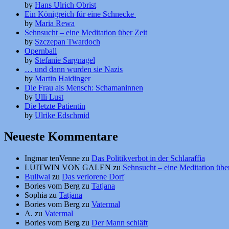
by
Hans Ulrich Obrist
Ein Königreich für eine Schnecke
by
Maria Rewa
Sehnsucht – eine Meditation über Zeit
by
Szczepan Twardoch
Opernball
by
Stefanie Sargnagel
… und dann wurden sie Nazis
by
Martin Haidinger
Die Frau als Mensch: Schamaninnen
by
Ulli Lust
Die letzte Patientin
by
Ulrike Edschmid
Neueste Kommentare
Ingmar tenVenne
zu
Das Politikverbot in der Schlaraffia
LUITWIN VON GALEN
zu
Sehnsucht – eine Meditation über
Bullwai
zu
Das verlorene Dorf
Bories vom Berg
zu
Tatjana
Sophia
zu
Tatjana
Bories vom Berg
zu
Vatermal
A.
zu
Vatermal
Bories vom Berg
zu
Der Mann schläft