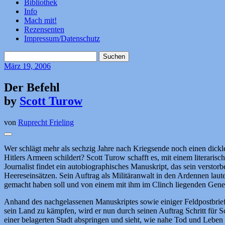
Bibliothek
Info
Mach mit!
Rezensenten
Impressum/Datenschutz
Suchen
nach:
März
19, 2006
Der Befehl
by
Scott Turow
von
Ruprecht Frieling
Wer schlägt mehr als sechzig Jahre nach Kriegsende noch einen dickl
Hitlers Armeen schildert? Scott Turow schafft es, mit einem literari
Journalist findet ein autobiographisches Manuskript, das sein verstor
Heereseinsätzen. Sein Auftrag als Militäranwalt in den Ardennen laut
gemacht haben soll und von einem mit ihm im Clinch liegenden Gener
Anhand des nachgelassenen Manuskriptes sowie einiger Feldpostbrie
sein Land zu kämpfen, wird er nun durch seinen Auftrag Schritt für Sc
einer belagerten Stadt abspringen und sieht, wie nahe Tod und Leben