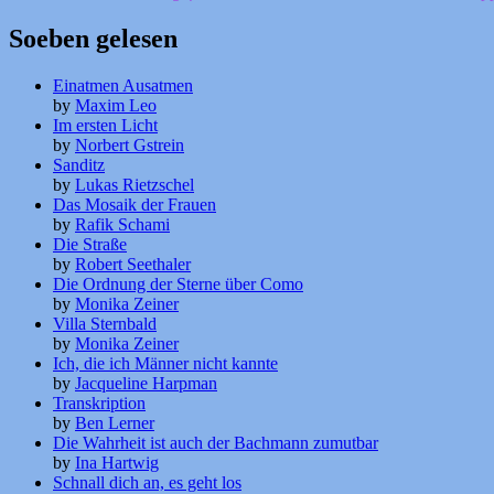
Soeben gelesen
Einatmen Ausatmen
by
Maxim Leo
Im ersten Licht
by
Norbert Gstrein
Sanditz
by
Lukas Rietzschel
Das Mosaik der Frauen
by
Rafik Schami
Die Straße
by
Robert Seethaler
Die Ordnung der Sterne über Como
by
Monika Zeiner
Villa Sternbald
by
Monika Zeiner
Ich, die ich Männer nicht kannte
by
Jacqueline Harpman
Transkription
by
Ben Lerner
Die Wahrheit ist auch der Bachmann zumutbar
by
Ina Hartwig
Schnall dich an, es geht los