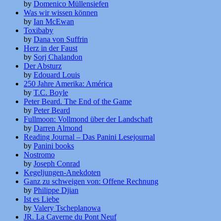
by
Domenico Müllensiefen
Was wir wissen können
by
Ian McEwan
Toxibaby
by
Dana von Suffrin
Herz in der Faust
by
Sorj Chalandon
Der Absturz
by
Edouard Louis
250 Jahre Amerika: América
by
T.C. Boyle
Peter Beard. The End of the Game
by
Peter Beard
Fullmoon: Vollmond über der Landschaft
by
Darren Almond
Reading Journal – Das Panini Lesejournal
by
Panini books
Nostromo
by
Joseph Conrad
Kegeljungen-Anekdoten
Ganz zu schweigen von: Offene Rechnung
by
Philippe Djian
Ist es Liebe
by
Valery Tscheplanowa
JR. La Caverne du Pont Neuf