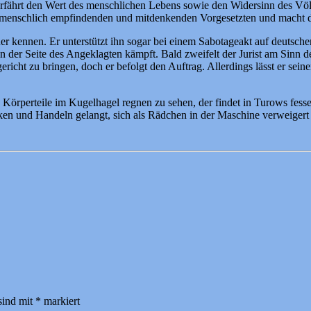
erfährt den Wert des menschlichen Lebens sowie den Widersinn des Völ
enschlich empfindenden und mitdenkenden Vorgesetzten und macht da
er kennen. Er unterstützt ihn sogar bei einem Sabotageakt auf deutsche
e an der Seite des Angeklagten kämpft. Bald zweifelt der Jurist am Sin
gericht zu bringen, doch er befolgt den Auftrag. Allerdings lässt er se
 Körperteile im Kugelhagel regnen zu sehen, der findet in Turows fess
en und Handeln gelangt, sich als Rädchen in der Maschine verweigert
sind mit
*
markiert