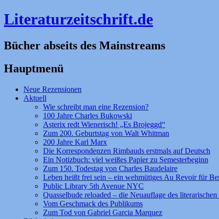
Literaturzeitschrift.de
Bücher abseits des Mainstreams
Hauptmenü
Zum
Neue Rezensionen
Inhalt
Aktuell
springen
Wie schreibt man eine Rezension?
100 Jahre Charles Bukowski
Asterix redt Wienerisch! „Es Brojeggd“
Zum 200. Geburtstag von Walt Whitman
200 Jahre Karl Marx
Die Korrespondenzen Rimbauds erstmals auf Deutsch
Ein Notizbuch: viel weißes Papier zu Semesterbeginn
Zum 150. Todestag von Charles Baudelaire
Leben heißt frei sein – ein wehmütiges Au Revoir für Be
Public Library 5th Avenue NYC
Quasselbude reloaded – die Neuauflage des literarischen 
Vom Geschmack des Publikums
Zum Tod von Gabriel Garcia Marquez