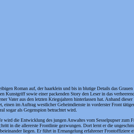
eibigen Roman auf, der haarklein und bis in blutige Details das Graue
schen Kunstgriff sowie einer packenden Story den Leser in das verheere
bener Vater aus den letzten Kriegsjahren hinterlassen hat. Anhand dieser
et, einen im Auftrag westlicher Geheimdienste in vorderster Front täti
al sogar als Gegenspion betrachtet wird.
fe wird die Entwicklung des jungen Anwaltes vom Sesselpupser zum Fr
hritt in die allererste Frontlinie gezwungen. Dort lernt er die ungesc
 beieinander liegen. Er führt in Ermangelung erfahrener Frontoffizier