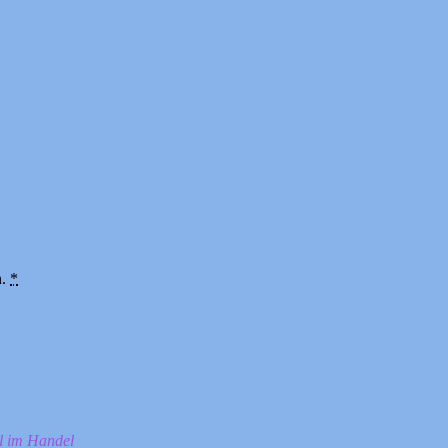
n.
*
ll im Handel