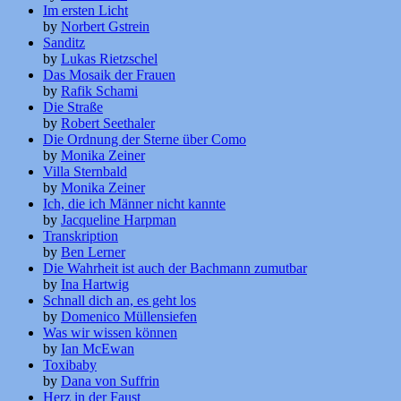
Im ersten Licht
by
Norbert Gstrein
Sanditz
by
Lukas Rietzschel
Das Mosaik der Frauen
by
Rafik Schami
Die Straße
by
Robert Seethaler
Die Ordnung der Sterne über Como
by
Monika Zeiner
Villa Sternbald
by
Monika Zeiner
Ich, die ich Männer nicht kannte
by
Jacqueline Harpman
Transkription
by
Ben Lerner
Die Wahrheit ist auch der Bachmann zumutbar
by
Ina Hartwig
Schnall dich an, es geht los
by
Domenico Müllensiefen
Was wir wissen können
by
Ian McEwan
Toxibaby
by
Dana von Suffrin
Herz in der Faust