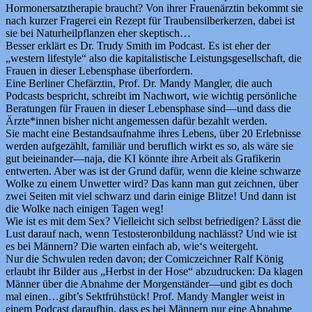
Hormonersatztherapie braucht? Von ihrer Frauenärztin bekommt sie
nach kurzer Fragerei ein Rezept für Traubensilberkerzen, dabei ist
sie bei Naturheilpflanzen eher skeptisch…
Besser erklärt es Dr. Trudy Smith im Podcast. Es ist eher der
„western lifestyle“ also die kapitalistische Leistungsgesellschaft, die
Frauen in dieser Lebensphase überfordern.
Eine Berliner Chefärztin, Prof. Dr. Mandy Mangler, die auch
Podcasts bespricht, schreibt im Nachwort, wie wichtig persönliche
Beratungen für Frauen in dieser Lebensphase sind—und dass die
Ärzte*innen bisher nicht angemessen dafür bezahlt werden.
Sie macht eine Bestandsaufnahme ihres Lebens, über 20 Erlebnisse
werden aufgezählt, familiär und beruflich wirkt es so, als wäre sie
gut beieinander—naja, die KI könnte ihre Arbeit als Grafikerin
entwerten. Aber was ist der Grund dafür, wenn die kleine schwarze
Wolke zu einem Unwetter wird? Das kann man gut zeichnen, über
zwei Seiten mit viel schwarz und darin einige Blitze! Und dann ist
die Wolke nach einigen Tagen weg!
Wie ist es mit dem Sex? Vielleicht sich selbst befriedigen? Lässt die
Lust darauf nach, wenn Testosteronbildung nachlässt? Und wie ist
es bei Männern? Die warten einfach ab, wie‘s weitergeht.
Nur die Schwulen reden davon; der Comiczeichner Ralf König
erlaubt ihr Bilder aus „Herbst in der Hose“ abzudrucken: Da klagen
Männer über die Abnahme der Morgenständer—und gibt es doch
mal einen…gibt’s Sektfrühstück! Prof. Mandy Mangler weist in
einem Podcast daraufhin, dass es bei Männern nur eine Abnahme