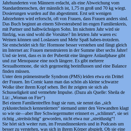
Jahrhunderten von Männern erdacht, als eine Abweichung vom
Standardmenschen, der männlich ist, 1,75 m groß und 70 kg wiegt.
Dosierungen wurden auf ihn abgestimmt. Erst seit wenigen
Jahrzehnten wird erforscht, oft von Frauen, dass Frauen anders sind.
Das Buch beginnt an einem Silvesterabend im engen Familienkreis,
mit Partner und halbwüchsigen Sohn. Im nächsten Jahr wird sie
fünfzig, was sind wohl die Vorsätze? Im letzten Jahr waren es:
Weinen können und Loslassen und Mehr Spaß haben-trotzdem.
Sie entscheidet sich für: Hormone besser verstehen und fängt gleich
im Internet an: Frauen menstruieren in der Summe über sechs Jahre!
Und sie lernt, dass es in der Pubertät eine längere Anlaufphase gibt
und zur Menopause eine noch längere. Es gibt mehrere
Sexualhormone, die sich gegenseitig beeinflussen und eine Balance
finden müssen.
Unter dem prämenstruelle Syndrom (PMS) leiden etwa ein Drittel
der Frauen. Im Comic kann man das schön als kleine schwarze
Wolke über ihrem Kopf sehen. Bei ihr zeigten sie sich als
Schusseligkeit und vermehrte Impulse. (Dazu als Quelle: Sheila de
Liz: „Woman on Fire“)
Bei einem Familientreffen fragt sie rum, sie nennt das „sich
zyklustechnisch kennenlernen“ niemand unter den Verwandten klagt
so wie sie—aber Ihre Schwiegermutter erinnert es „schlimm“, sie sei
richtig „streitsüchtig“ geworden, nicht etwa nur „streitlustig“!
Sie hört sich weiter rum, im Freundinnenkreis und in Podcasts um
besser zu verstehen, was sich in ihrem Körper abspielt. Ob sie eine