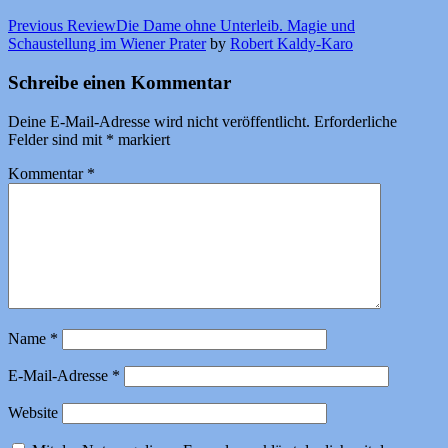
Previous Review
Die Dame ohne Unterleib. Magie und
Schaustellung im Wiener Prater
by
Robert Kaldy-Karo
Schreibe einen Kommentar
Deine E-Mail-Adresse wird nicht veröffentlicht.
Erforderliche
Felder sind mit
*
markiert
Kommentar
*
Name
*
E-Mail-Adresse
*
Website