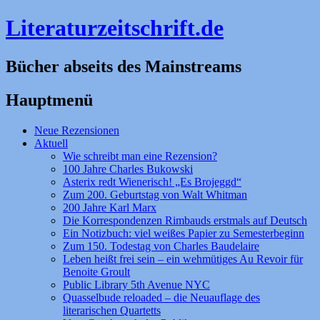
Literaturzeitschrift.de
Bücher abseits des Mainstreams
Hauptmenü
Zum
Neue Rezensionen
Inhalt
Aktuell
springen
Wie schreibt man eine Rezension?
100 Jahre Charles Bukowski
Asterix redt Wienerisch! „Es Brojeggd“
Zum 200. Geburtstag von Walt Whitman
200 Jahre Karl Marx
Die Korrespondenzen Rimbauds erstmals auf Deutsch
Ein Notizbuch: viel weißes Papier zu Semesterbeginn
Zum 150. Todestag von Charles Baudelaire
Leben heißt frei sein – ein wehmütiges Au Revoir für
Benoite Groult
Public Library 5th Avenue NYC
Quasselbude reloaded – die Neuauflage des
literarischen Quartetts