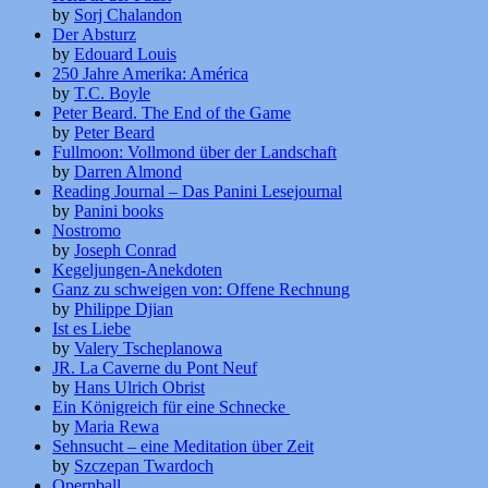
by
Sorj Chalandon
Der Absturz
by
Edouard Louis
250 Jahre Amerika: América
by
T.C. Boyle
Peter Beard. The End of the Game
by
Peter Beard
Fullmoon: Vollmond über der Landschaft
by
Darren Almond
Reading Journal – Das Panini Lesejournal
by
Panini books
Nostromo
by
Joseph Conrad
Kegeljungen-Anekdoten
Ganz zu schweigen von: Offene Rechnung
by
Philippe Djian
Ist es Liebe
by
Valery Tscheplanowa
JR. La Caverne du Pont Neuf
by
Hans Ulrich Obrist
Ein Königreich für eine Schnecke
by
Maria Rewa
Sehnsucht – eine Meditation über Zeit
by
Szczepan Twardoch
Opernball