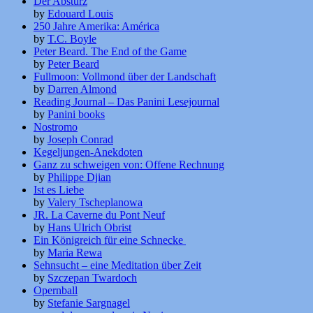
Der Absturz
by
Edouard Louis
250 Jahre Amerika: América
by
T.C. Boyle
Peter Beard. The End of the Game
by
Peter Beard
Fullmoon: Vollmond über der Landschaft
by
Darren Almond
Reading Journal – Das Panini Lesejournal
by
Panini books
Nostromo
by
Joseph Conrad
Kegeljungen-Anekdoten
Ganz zu schweigen von: Offene Rechnung
by
Philippe Djian
Ist es Liebe
by
Valery Tscheplanowa
JR. La Caverne du Pont Neuf
by
Hans Ulrich Obrist
Ein Königreich für eine Schnecke
by
Maria Rewa
Sehnsucht – eine Meditation über Zeit
by
Szczepan Twardoch
Opernball
by
Stefanie Sargnagel