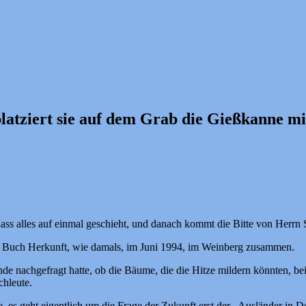
atziert sie auf dem Grab die Gießkanne m
t, dass alles auf einmal geschieht, und danach kommt die Bitte von Herr
om Buch Herkunft, wie damals, im Juni 1994, im Weinberg zusammen.
rstunde nachgefragt hatte, ob die Bäume, die die Hitze mildern könnte
chleute.
e, es geht eigentlich um die Frage der Zukunft erst der „Ausländer in D