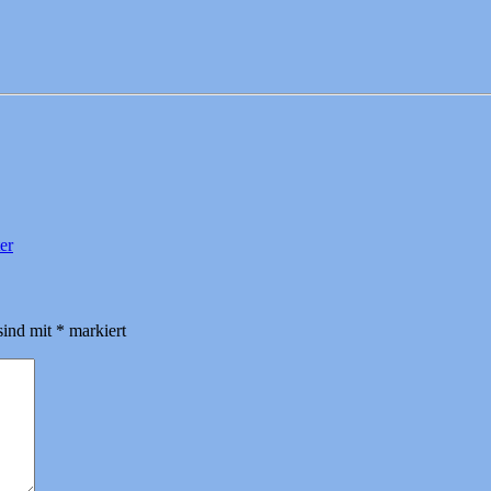
er
sind mit
*
markiert