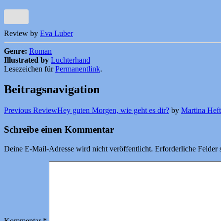
Review by
Eva Luber
Genre:
Roman
Illustrated by
Luchterhand
Lesezeichen für
Permanentlink
.
Beitragsnavigation
Previous Review
Hey guten Morgen, wie geht es dir?
by
Martina Heft
Schreibe einen Kommentar
Deine E-Mail-Adresse wird nicht veröffentlicht.
Erforderliche Felder 
Kommentar
*