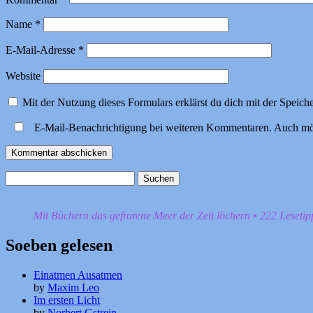
Name
*
E-Mail-Adresse
*
Website
Mit der Nutzung dieses Formulars erklärst du dich mit der Speic
E-Mail-Benachrichtigung bei weiteren Kommentaren. Auch mö
Suchen
nach:
Mit Büchern das gefrorene Meer der Zeit löchern • 222 Leseti
Soeben gelesen
Einatmen Ausatmen
by
Maxim Leo
Im ersten Licht
by
Norbert Gstrein