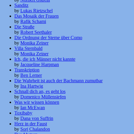
Sanditz
by
Lukas Rietzschel
Das Mosaik der Frauen
by
Rafik Schami
Die Straße
by
Robert Seethaler
Die Ordnung der Sterne über Como
by
Monika Zeiner
Villa Sternbald
by
Monika Zeiner
Ich, die ich Männer nicht kannte
by
Jacqueline Harpman
Transkription
by
Ben Lerner
Die Wahrheit ist auch der Bachmann zumutbar
by
Ina Hartwig
Schnall dich an, es geht los
by
Domenico Müllensiefen
Was wir wissen können
by
Ian McEwan
Toxibaby
by
Dana von Suffrin
Herz in der Faust
by
Sorj Chalandon