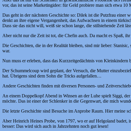
vor, das ist seine Marketingidee: für Geld probiere man sich etwa 10
Das geht in der nächsten Geschichte so: Dilek ist die Putzfrau einer w
denkt an ihre eigene Vergangenheit, das Aufwachsen in einem türkis
Dass sie das nicht will, weiß sie schon lange, die stillstehende Zeit 
Aber nicht nur die Zeit ist tot, die Chefin auch. Da macht es Spaß, i
Die Geschichten, die in der Realität bleiben, sind mir lieber: Stanisi
war.
Nun muss er erleben, dass das Kurzzeitgedächtnis von Kleinkindern
Der Schummelcoup wird geplant, der Versuch, die Mutter einzubeziehen
hat. Übrigens sind dem Sohn die Tricks aufgefallen…
Andere Geschichten finden mit diversen Personen- und Zeitverschieb
An einem Doppelkopf Abend in Winsen an der Luhe spielt Siggi, der Na
möchte. Das ist einer der Schlenker in die Gegenwart, die mich wund
Die letzte Geschichte sind Besuche im Anprobe Raum. Hier meine sch
Aber Heinrich Heines Probe, von 1797, wo er auf Helgoland badet, ist
besser: Das wird sich auch in Jahrzehnten noch gut lesen!