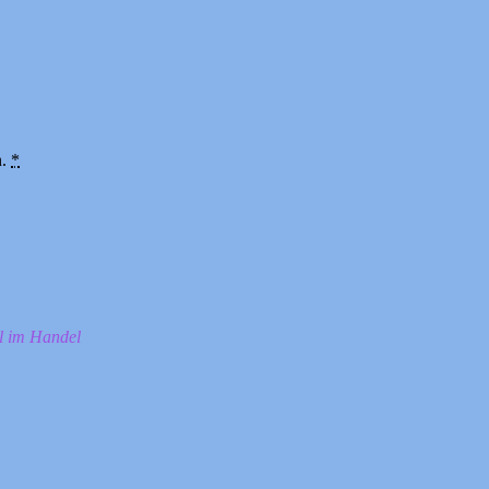
n.
*
ll im Handel