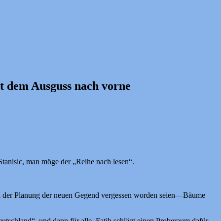
it dem Ausguss nach vorne
n Stanisic, man möge der „Reihe nach lesen“.
n, bei der Planung der neuen Gegend vergessen worden seien—Bäume
eutschland“, und dann für alle. Fatih schlägt einen Proberaum dafür