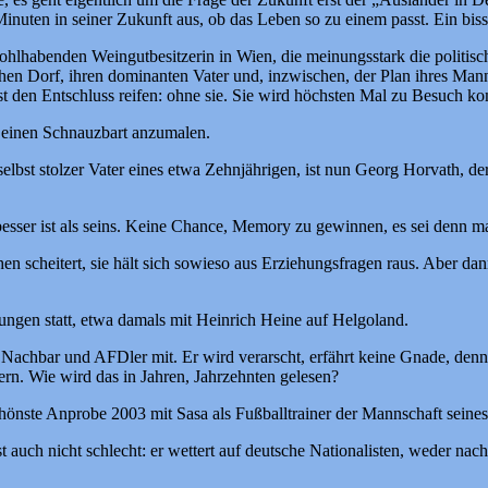
 Minuten in seiner Zukunft aus, ob das Leben so zu einem passt. Ein bis
ohlhabenden Weingutbesitzerin in Wien, die meinungsstark die politischen
chen Dorf, ihren dominanten Vater und, inzwischen, der Plan ihres Ma
lässt den Entschluss reifen: ohne sie. Sie wird höchsten Mal zu Besuch 
hr einen Schnauzbart anzumalen.
c, selbst stolzer Vater eines etwa Zehnjährigen, ist nun Georg Horvath,
 besser ist als seins. Keine Chance, Memory zu gewinnen, es sei den
 scheitert, sie hält sich sowieso aus Erziehungsfragen raus. Aber dan
ungen statt, etwa damals mit Heinrich Heine auf Helgoland.
chbar und AFDler mit. Er wird verarscht, erfährt keine Gnade, denn er
ern. Wie wird das in Jahren, Jahrzehnten gelesen?
önste Anprobe 2003 mit Sasa als Fußballtrainer der Mannschaft seine
 auch nicht schlecht: er wettert auf deutsche Nationalisten, weder nac