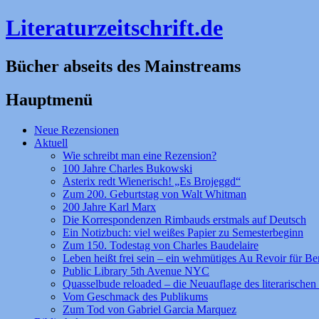
Literaturzeitschrift.de
Bücher abseits des Mainstreams
Hauptmenü
Zum
Neue Rezensionen
Inhalt
Aktuell
springen
Wie schreibt man eine Rezension?
100 Jahre Charles Bukowski
Asterix redt Wienerisch! „Es Brojeggd“
Zum 200. Geburtstag von Walt Whitman
200 Jahre Karl Marx
Die Korrespondenzen Rimbauds erstmals auf Deutsch
Ein Notizbuch: viel weißes Papier zu Semesterbeginn
Zum 150. Todestag von Charles Baudelaire
Leben heißt frei sein – ein wehmütiges Au Revoir für Be
Public Library 5th Avenue NYC
Quasselbude reloaded – die Neuauflage des literarischen 
Vom Geschmack des Publikums
Zum Tod von Gabriel Garcia Marquez