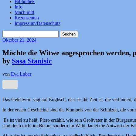
Bibliothek
Info
Mach mit!
Rezensenten
Impressum/Datenschutz
Suchen
nach:
Oktober
21, 2024
Möchte die Witwe angesprochen werden, pl
by
Sasa Stanisic
von
Eva Luber
Das Geleitwort sagt auf Englisch, dass es die Zeit ist, die verhinder
In der ersten Geschichte sind die Kumpels von der Schulzeit, die v
Es ist viel zu heiß, Piero erzählt, wie sein Großvater in der Bürge
sind doch nicht im Beton, sondern im Wald, lautet die Antwort der Fa
Aber das ist nur ein Schlenker in gesellschaftliche Probleme des Heut