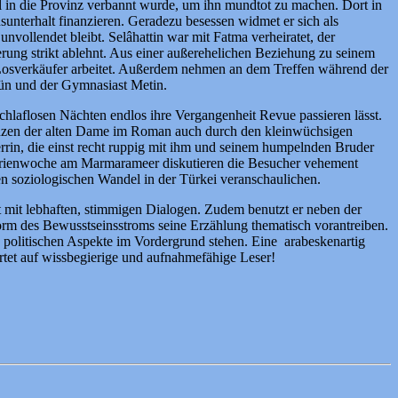
l in die Provinz verbannt wurde, um ihn mundtot zu machen. Dort in
unterhalt finanzieren. Geradezu besessen widmet er sich als
nvollendet bleibt. Selâhattin war mit Fatma verheiratet, der
rung strikt ablehnt. Aus einer außerehelichen Beziehung zu seinem
Losverkäufer arbeitet. Außerdem nehmen an dem Treffen während der
gün und der Gymnasiast Metin.
chlaflosen Nächten endlos ihre Vergangenheit Revue passieren lässt.
zenzen der alten Dame im Roman auch durch den kleinwüchsigen
rrin, die einst recht ruppig mit ihm und seinem humpelnden Bruder
erienwoche am Marmarameer diskutieren die Besucher vehement
en soziologischen Wandel in der Türkei veranschaulichen.
ot mit lebhaften, stimmigen Dialogen. Zudem benutzt er neben der
 Form des Bewusstseinsstroms seine Erzählung thematisch vorantreiben.
e politischen Aspekte im Vordergrund stehen. Eine arabeskenartig
artet auf wissbegierige und aufnahmefähige Leser!