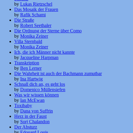
by
Lukas Rietzschel
Das Mosaik der Frauen
by
Rafik Schami
Die Straße
by
Robert Seethaler
Die Ordnung der Sterne über Como
by
Monika Zeiner
Villa Sternbald
by
Monika Zeiner
Ich, die ich Männer nicht kannte
by
Jacqueline Harpman
Transkription
by
Ben Lerner
Die Wahrheit ist auch der Bachmann zumutbar
by
Ina Hartwig
Schnall dich an, es geht los
by
Domenico Müllensiefen
Was wir wissen können
by
Ian McEwan
Toxibaby
by
Dana von Suffrin
Herz in der Faust
by
Sorj Chalandon
Der Absturz
by
Edouard Louis