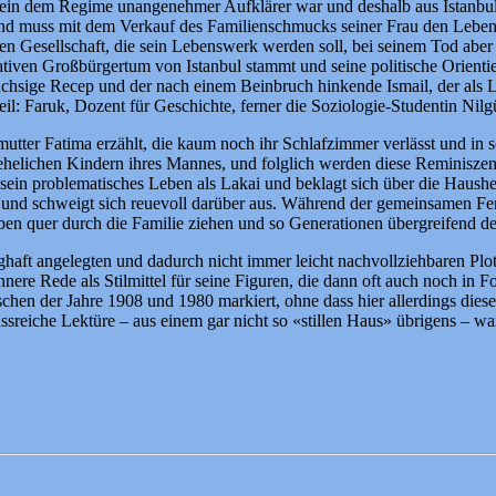
zt ein dem Regime unangenehmer Aufklärer war und deshalb aus Istanbu
s und muss mit dem Verkauf des Familienschmucks seiner Frau den Lebens
en Gesellschaft, die sein Lebenswerk werden soll, bei seinem Tod aber u
tiven Großbürgertum von Istanbul stammt und seine politische Orientie
hsige Recep und der nach einem Beinbruch hinkende Ismail, der als 
il: Faruk, Dozent für Geschichte, ferner die Soziologie-Studentin Nil
tter Fatima erzählt, die kaum noch ihr Schlafzimmer verlässt und in s
 unehelichen Kindern ihres Mannes, und folglich werden diese Reminis
sein problematisches Leben als Lakai und beklagt sich über die Haushe
und schweigt sich reuevoll darüber aus. Während der gemeinsamen F
äben quer durch die Familie ziehen und so Generationen übergreifend d
unghaft angelegten und dadurch nicht immer leicht nachvollziehbaren Pl
nnere Rede als Stilmittel für seine Figuren, die dann oft auch noch in
chen der Jahre 1908 und 1980 markiert, ohne dass hier allerdings dies
ssreiche Lektüre – aus einem gar nicht so «stillen Haus» übrigens – w