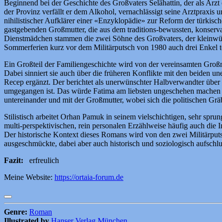
Beginnend bei der Geschichte des Großvaters Selâhattin, der als Ar
der Provinz verfällt er dem Alkohol, vernachlässigt seine Arztpraxi
nihilistischer Aufklärer einer «Enzyklopädie» zur Reform der türkisch
gastgebenden Großmutter, die aus dem traditions-bewussten, konserva
Dienstmädchen stammen die zwei Söhne des Großvaters, der kleinwüc
Sommerferien kurz vor dem Militärputsch von 1980 auch drei Enkel te
Ein Großteil der Familiengeschichte wird von der vereinsamten Großmu
Dabei sinniert sie auch über die früheren Konflikte mit den beiden
Recep ergänzt. Der berichtet als unerwünschter Halbverwandter über 
umgegangen ist. Das würde Fatima am liebsten ungeschehen machen 
untereinander und mit der Großmutter, wobei sich die politischen Gr
Stilistisch arbeitet Orhan Pamuk in seinem vielschichtigen, sehr spr
multi-perspektivischen, rein personalen Erzählweise häufig auch die I
Der historische Kontext dieses Romans wird von den zwei Militärputs
ausgeschmückte, dabei aber auch historisch und soziologisch aufschlu
Fazit:
erfreulich
Meine Website:
https://ortaia-forum.de
Genre:
Roman
Illustrated by
Hanser Verlag München