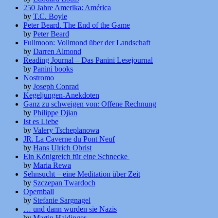
250 Jahre Amerika: América
by
T.C. Boyle
Peter Beard. The End of the Game
by
Peter Beard
Fullmoon: Vollmond über der Landschaft
by
Darren Almond
Reading Journal – Das Panini Lesejournal
by
Panini books
Nostromo
by
Joseph Conrad
Kegeljungen-Anekdoten
Ganz zu schweigen von: Offene Rechnung
by
Philippe Djian
Ist es Liebe
by
Valery Tscheplanowa
JR. La Caverne du Pont Neuf
by
Hans Ulrich Obrist
Ein Königreich für eine Schnecke
by
Maria Rewa
Sehnsucht – eine Meditation über Zeit
by
Szczepan Twardoch
Opernball
by
Stefanie Sargnagel
… und dann wurden sie Nazis
by
Martin Haidinger