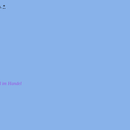
n.
*
ll im Handel