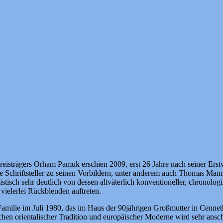
reisträgers Orham Pamuk erschien 2009, erst 26 Jahre nach seiner Erstv
 Schriftsteller zu seinen Vorbildern, unter anderem auch Thomas Man
stisch sehr deutlich von dessen altväterlich konventioneller, chronolog
vielerlei Rückblenden auftreten.
milie im Juli 1980, das im Haus der 90jährigen Großmutter in Cennethi
hen orientalischer Tradition und europäischer Moderne wird sehr ansch