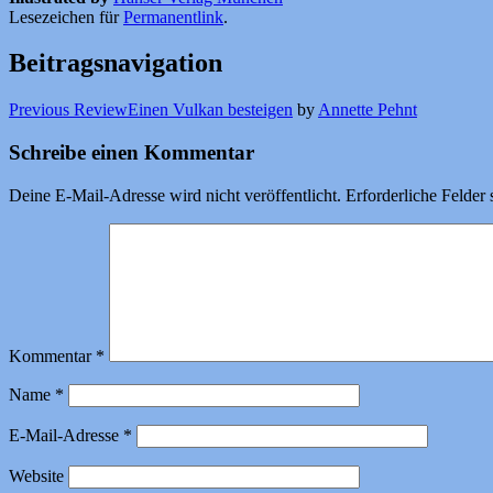
Lesezeichen für
Permanentlink
.
Beitragsnavigation
Previous Review
Einen Vulkan besteigen
by
Annette Pehnt
Schreibe einen Kommentar
Deine E-Mail-Adresse wird nicht veröffentlicht.
Erforderliche Felder 
Kommentar
*
Name
*
E-Mail-Adresse
*
Website