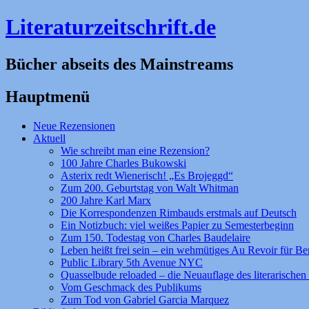
Literaturzeitschrift.de
Bücher abseits des Mainstreams
Hauptmenü
Zum
Neue Rezensionen
Inhalt
Aktuell
springen
Wie schreibt man eine Rezension?
100 Jahre Charles Bukowski
Asterix redt Wienerisch! „Es Brojeggd“
Zum 200. Geburtstag von Walt Whitman
200 Jahre Karl Marx
Die Korrespondenzen Rimbauds erstmals auf Deutsch
Ein Notizbuch: viel weißes Papier zu Semesterbeginn
Zum 150. Todestag von Charles Baudelaire
Leben heißt frei sein – ein wehmütiges Au Revoir für Be
Public Library 5th Avenue NYC
Quasselbude reloaded – die Neuauflage des literarischen 
Vom Geschmack des Publikums
Zum Tod von Gabriel Garcia Marquez