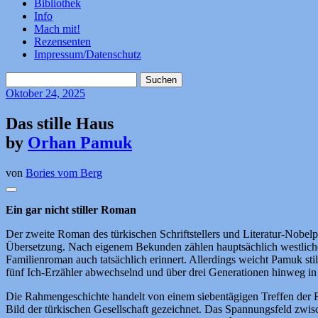
Bibliothek
Info
Mach mit!
Rezensenten
Impressum/Datenschutz
Suchen
nach:
Oktober
24, 2025
Das stille Haus
by
Orhan Pamuk
von
Bories vom Berg
Ein gar nicht stiller Roman
Der zweite Roman des türkischen Schriftstellers und Literatur-Nobelp
Übersetzung. Nach eigenem Bekunden zählen hauptsächlich westliche
Familienroman auch tatsächlich erinnert. Allerdings weicht Pamuk stili
fünf Ich-Erzähler abwechselnd und über drei Generationen hinweg in 
Die Rahmengeschichte handelt von einem siebentägigen Treffen der Fa
Bild der türkischen Gesellschaft gezeichnet. Das Spannungsfeld zwisc