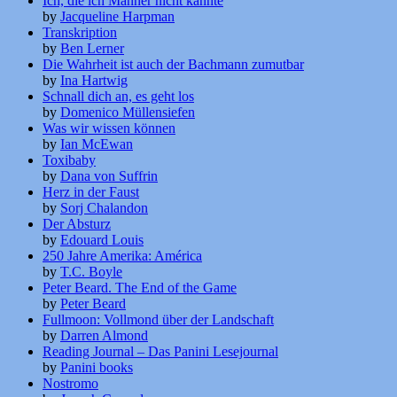
Ich, die ich Männer nicht kannte
by
Jacqueline Harpman
Transkription
by
Ben Lerner
Die Wahrheit ist auch der Bachmann zumutbar
by
Ina Hartwig
Schnall dich an, es geht los
by
Domenico Müllensiefen
Was wir wissen können
by
Ian McEwan
Toxibaby
by
Dana von Suffrin
Herz in der Faust
by
Sorj Chalandon
Der Absturz
by
Edouard Louis
250 Jahre Amerika: América
by
T.C. Boyle
Peter Beard. The End of the Game
by
Peter Beard
Fullmoon: Vollmond über der Landschaft
by
Darren Almond
Reading Journal – Das Panini Lesejournal
by
Panini books
Nostromo