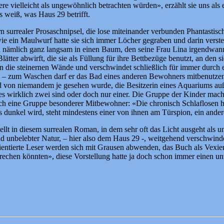
re vielleicht als ungewöhnlich betrachten würden», erzählt sie uns als
les weiß, was Haus 29 betrifft.
n surrealer Prosaschnipsel, die lose miteinander verbunden Phantasti
 ein Maulwurf hatte sie sich immer Löcher gegraben und darin versteckt
h nämlich ganz langsam in einen Baum, den seine Frau Lina irgendwann 
Blätter abwirft, die sie als Füllung für ihre Bettbezüge benutzt, an den 
in die steinernen Wände und verschwindet schließlich für immer durch 
m, – zum Waschen darf er das Bad eines anderen Bewohners mitbenutzen
und von niemandem je gesehen wurde, die Besitzerin eines Aquariums au
s wirklich zwei sind oder doch nur einer. Die Gruppe der Kinder macht 
h eine Gruppe besonderer Mitbewohner: «Die chronisch Schlaflosen ha
es dunkel wird, steht mindestens einer von ihnen am Türspion, ein ande
llt in diesem surrealen Roman, in dem sehr oft das Licht ausgeht als u
 unbelebter Natur, – hier also dem Haus 29 -, weitgehend verschwinde
ientierte Leser werden sich mit Grausen abwenden, das Buch als Vexier
echen könnten», diese Vorstellung hatte ja doch schon immer einen unwi