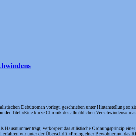
schwindens
ealistischen Debütroman vorlegt, geschrieben unter Hintanstellung so z
n der Titel «Eine kurze Chronik des allmählichen Verschwindens» macht
als Hausnummer trägt, verkörpert das stilistische Ordnungsprinzip ein
el erfahren wir unter der Überschrift «Prolog einer Bewohnerin», das R