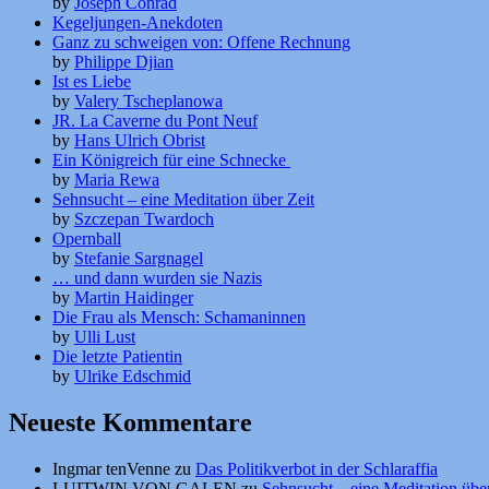
by
Joseph Conrad
Kegeljungen-Anekdoten
Ganz zu schweigen von: Offene Rechnung
by
Philippe Djian
Ist es Liebe
by
Valery Tscheplanowa
JR. La Caverne du Pont Neuf
by
Hans Ulrich Obrist
Ein Königreich für eine Schnecke
by
Maria Rewa
Sehnsucht – eine Meditation über Zeit
by
Szczepan Twardoch
Opernball
by
Stefanie Sargnagel
… und dann wurden sie Nazis
by
Martin Haidinger
Die Frau als Mensch: Schamaninnen
by
Ulli Lust
Die letzte Patientin
by
Ulrike Edschmid
Neueste Kommentare
Ingmar tenVenne
zu
Das Politikverbot in der Schlaraffia
LUITWIN VON GALEN
zu
Sehnsucht – eine Meditation über