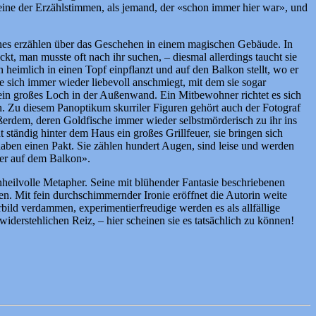
 eine der Erzählstimmen, als jemand, der «schon immer hier war», und
sches erzählen über das Geschehen in einem magischen Gebäude. In
, man musste oft nach ihr suchen, – diesmal allerdings taucht sie
heimlich in einen Topf einpflanzt und auf den Balkon stellt, wo er
sie sich immer wieder liebevoll anschmiegt, mit dem sie sogar
ein großes Loch in der Außenwand. Ein Mitbewohner richtet es sich
. Zu diesem Panoptikum skurriler Figuren gehört auch der Fotograf
ßerdem, deren Goldfische immer wieder selbstmörderisch zu ihr ins
ständig hinter dem Haus ein großes Grillfeuer, sie bringen sich
ben einen Pakt. Sie zählen hundert Augen, sind leise und werden
rer auf dem Balkon».
nheilvolle Metapher. Seine mit blühender Fantasie beschriebenen
n. Mit fein durchschimmernder Ironie eröffnet die Autorin weite
bild verdammen, experimentierfreudige werden es als allfällige
derstehlichen Reiz, – hier scheinen sie es tatsächlich zu können!