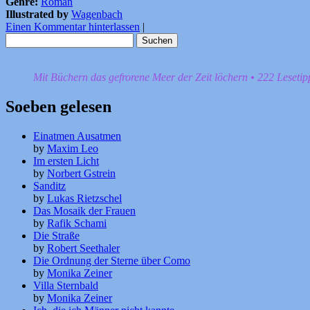
Genre:
Roman
Illustrated by
Wagenbach
Einen Kommentar hinterlassen
|
Suchen
nach:
Mit Büchern das gefrorene Meer der Zeit löchern • 222 Leseti
Soeben gelesen
Einatmen Ausatmen
by
Maxim Leo
Im ersten Licht
by
Norbert Gstrein
Sanditz
by
Lukas Rietzschel
Das Mosaik der Frauen
by
Rafik Schami
Die Straße
by
Robert Seethaler
Die Ordnung der Sterne über Como
by
Monika Zeiner
Villa Sternbald
by
Monika Zeiner