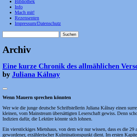
Bibliothek
Info
Mach mit!
Rezensenten
Impressum/Datenschutz
Suchen
nach:
Archiv
Eine kurze Chronik des allmählichen Ver
by
Juliana Kálnay
Wenn Mauern sprechen könnten
Wer wie die junge deutsche Schriftstellerin Juliana Kálnay einen surr
kleinen, vom Mainstream übersättigten Leserschaft gewiss. Denn scho
Indizien dafür, die Lektüre könnte sich lohnen.
Ein vierstöckiges Mietshaus, von dem wir nur wissen, dass es die 29 
gewordener, erzählerischer Kulminationspunkt dient. Im ersten Kapit