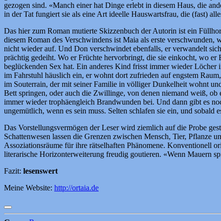
gezogen sind. «Manch einer hat Dinge erlebt in diesem Haus, die ande
in der Tat fungiert sie als eine Art ideelle Hauswartsfrau, die (fast) al
Das hier zum Roman mutierte Skizzenbuch der Autorin ist ein Füllhor
diesem Roman des Verschwindens ist Maia als erste verschwunden, wie
nicht wieder auf. Und Don verschwindet ebenfalls, er verwandelt sic
prächtig gedeiht. Wo er Früchte hervorbringt, die sie einkocht, wo er 
beglückenden Sex hat. Ein anderes Kind frisst immer wieder Löcher 
im Fahrstuhl häuslich ein, er wohnt dort zufrieden auf engstem Rau
im Souterrain, der mit seiner Familie in völliger Dunkelheit wohnt 
Bett springen, oder auch die Zwillinge, von denen niemand weiß, ob e
immer wieder trophäengleich Brandwunden bei. Und dann gibt es noc
ungemütlich, wenn es sein muss. Selten schlafen sie ein, und sobald 
Das Vorstellungsvermögen der Leser wird ziemlich auf die Probe geste
Schattenwesen lassen die Grenzen zwischen Mensch, Tier, Pflanze und
Assoziationsräume für ihre rätselhaften Phänomene. Konventionell or
literarische Horizonterweiterung freudig goutieren. «Wenn Mauern spr
Fazit:
lesenswert
Meine Website:
http://ortaia.de