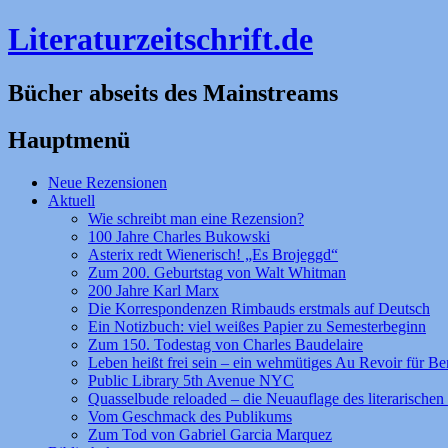
Literaturzeitschrift.de
Bücher abseits des Mainstreams
Hauptmenü
Zum
Neue Rezensionen
Inhalt
Aktuell
springen
Wie schreibt man eine Rezension?
100 Jahre Charles Bukowski
Asterix redt Wienerisch! „Es Brojeggd“
Zum 200. Geburtstag von Walt Whitman
200 Jahre Karl Marx
Die Korrespondenzen Rimbauds erstmals auf Deutsch
Ein Notizbuch: viel weißes Papier zu Semesterbeginn
Zum 150. Todestag von Charles Baudelaire
Leben heißt frei sein – ein wehmütiges Au Revoir für Be
Public Library 5th Avenue NYC
Quasselbude reloaded – die Neuauflage des literarischen 
Vom Geschmack des Publikums
Zum Tod von Gabriel Garcia Marquez