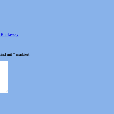
Braslavsky
sind mit
*
markiert