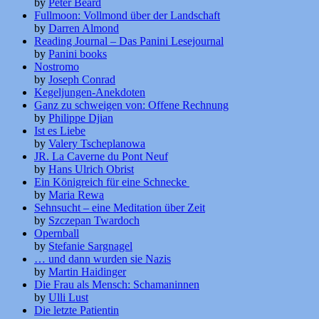
by
Peter Beard
Fullmoon: Vollmond über der Landschaft
by
Darren Almond
Reading Journal – Das Panini Lesejournal
by
Panini books
Nostromo
by
Joseph Conrad
Kegeljungen-Anekdoten
Ganz zu schweigen von: Offene Rechnung
by
Philippe Djian
Ist es Liebe
by
Valery Tscheplanowa
JR. La Caverne du Pont Neuf
by
Hans Ulrich Obrist
Ein Königreich für eine Schnecke
by
Maria Rewa
Sehnsucht – eine Meditation über Zeit
by
Szczepan Twardoch
Opernball
by
Stefanie Sargnagel
… und dann wurden sie Nazis
by
Martin Haidinger
Die Frau als Mensch: Schamaninnen
by
Ulli Lust
Die letzte Patientin