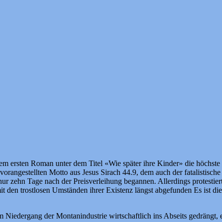
m ersten Roman unter dem Titel «Wie später ihre Kinder» die höchste lit
rangestellten Motto aus Jesus Sirach 44.9, dem auch der fatalistische 
r zehn Tage nach der Preisverleihung begannen. Allerdings protestie
t den trostlosen Umständen ihrer Existenz längst abgefunden Es ist dies
em Niedergang der Montanindustrie wirtschaftlich ins Abseits gedrängt, 