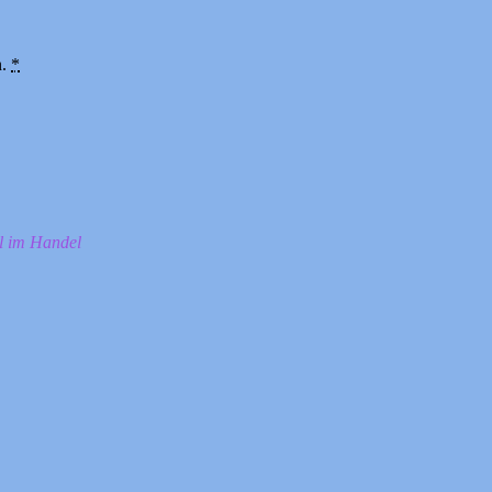
n.
*
ll im Handel