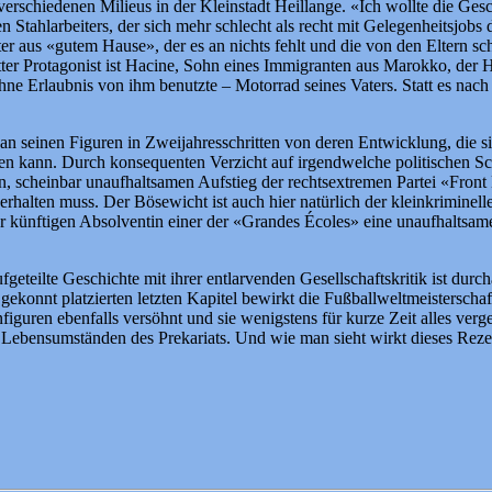
chiedenen Milieus in der Kleinstadt Heillange. «Ich wollte die Geschi
 Stahlarbeiters, der sich mehr schlecht als recht mit Gelegenheitsjobs 
hter aus «gutem Hause», der es an nichts fehlt und die von den Eltern sc
ritter Protagonist ist Hacine, Sohn eines Immigranten aus Marokko, der
hne Erlaubnis von ihm benutzte – Motorrad seines Vaters. Statt es nach
an seinen Figuren in Zweijahresschritten von deren Entwicklung, die s
n kann. Durch konsequenten Verzicht auf irgendwelche politischen Sc
 scheinbar unaufhaltsamen Aufstieg der rechtsextremen Partei «Front Nat
herhalten muss. Der Bösewicht ist auch hier natürlich der kleinkrimin
er künftigen Absolventin einer der «Grandes Écoles» eine unaufhaltsame
fgeteilte Geschichte mit ihrer entlarvenden Gesellschaftskritik ist dur
konnt platzierten letzten Kapitel bewirkt die Fußballweltmeisterschaf
iguren ebenfalls versöhnt und sie wenigstens für kurze Zeit alles verg
bensumständen des Prekariats. Und wie man sieht wirkt dieses Rezept