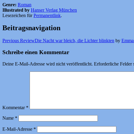
Genre:
Roman
Illustrated by
Hanser Verlag München
Lesezeichen für
Permanentlink
.
Beitragsnavigation
Previous Review
Die Nacht war bleich, die Lichter blinkten
by
Emma 
Schreibe einen Kommentar
Deine E-Mail-Adresse wird nicht veröffentlicht.
Erforderliche Felder 
Kommentar
*
Name
*
E-Mail-Adresse
*