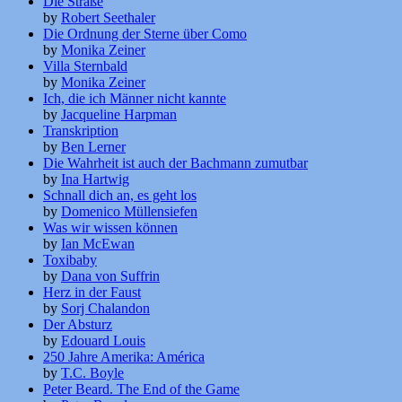
Die Straße
by
Robert Seethaler
Die Ordnung der Sterne über Como
by
Monika Zeiner
Villa Sternbald
by
Monika Zeiner
Ich, die ich Männer nicht kannte
by
Jacqueline Harpman
Transkription
by
Ben Lerner
Die Wahrheit ist auch der Bachmann zumutbar
by
Ina Hartwig
Schnall dich an, es geht los
by
Domenico Müllensiefen
Was wir wissen können
by
Ian McEwan
Toxibaby
by
Dana von Suffrin
Herz in der Faust
by
Sorj Chalandon
Der Absturz
by
Edouard Louis
250 Jahre Amerika: América
by
T.C. Boyle
Peter Beard. The End of the Game