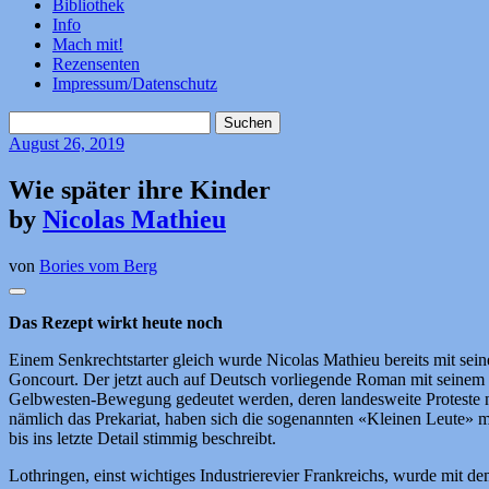
Bibliothek
Info
Mach mit!
Rezensenten
Impressum/Datenschutz
Suchen
nach:
August
26, 2019
Wie später ihre Kinder
by
Nicolas Mathieu
von
Bories vom Berg
Das Rezept wirkt heute noch
Einem Senkrechtstarter gleich wurde Nicolas Mathieu bereits mit seine
Goncourt. Der jetzt auch auf Deutsch vorliegende Roman mit seinem vo
Gelbwesten-Bewegung gedeutet werden, deren landesweite Proteste nu
nämlich das Prekariat, haben sich die sogenannten «Kleinen Leute» mi
bis ins letzte Detail stimmig beschreibt.
Lothringen, einst wichtiges Industrierevier Frankreichs, wurde mit d