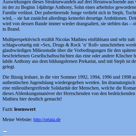
Auswirkungen dieses Strukturwandels auf drei Heranwachsende aus vers
ist der zu Beginn 14jährige Anthony, Sohn eines arbeitslos gewordenen
Familie verlässt. Der pubertierende Junge verliebt sich in Steph, Toc
wird, – sie hat zunächst allerdings keinerlei derartige Ambitionen. D
wird von dessen Bande immer wieder drangsaliert, sie stehlen das – o
in Brand.
Multiperspektivisch erzählt Nicolas Mathieu einfühlsam und sehr nah 
schlagwortartig mit «Sex, Drugs & Rock ’n’ Roll» umschrieben werde
glaubwürdigen Milieustudie über die Vorbedingungen für den späteren,
beschriebenen Gesellschaftsschichten das eine oder andere Klischee 
labile Anthony aus dem bildungsfernen Prekariat, und mit Steph ist d
gelegt.
Die flüssig lesbare, in die vier Sommer 1992, 1994, 1996 und 1998 au
authentischen Jugendslang wiedergegeben werden. Im dramaturgisch ge
eine milieuübergreifende Solidarität der Menschen, welche die Romanf
dieses Ablenkungsmanöver der Herrschenden von den bedrückenden Le
Mathieu hier deutlich gemacht!
Fazit:
lesenswert
Meine Website:
http://ortaia.de