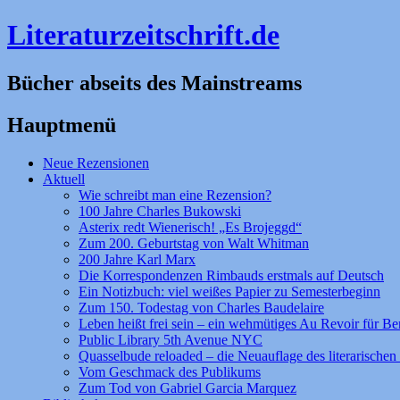
Literaturzeitschrift.de
Bücher abseits des Mainstreams
Hauptmenü
Zum
Neue Rezensionen
Inhalt
Aktuell
springen
Wie schreibt man eine Rezension?
100 Jahre Charles Bukowski
Asterix redt Wienerisch! „Es Brojeggd“
Zum 200. Geburtstag von Walt Whitman
200 Jahre Karl Marx
Die Korrespondenzen Rimbauds erstmals auf Deutsch
Ein Notizbuch: viel weißes Papier zu Semesterbeginn
Zum 150. Todestag von Charles Baudelaire
Leben heißt frei sein – ein wehmütiges Au Revoir für Be
Public Library 5th Avenue NYC
Quasselbude reloaded – die Neuauflage des literarischen 
Vom Geschmack des Publikums
Zum Tod von Gabriel Garcia Marquez