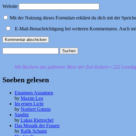
Website
Mit der Nutzung dieses Formulars erklärst du dich mit der Speic
E-Mail-Benachrichtigung bei weiteren Kommentaren. Auch mö
Suchen
nach:
Mit Büchern das gefrorene Meer der Zeit löchern • 222 Leseti
Soeben gelesen
Einatmen Ausatmen
by
Maxim Leo
Im ersten Licht
by
Norbert Gstrein
Sanditz
by
Lukas Rietzschel
Das Mosaik der Frauen
by
Rafik Schami