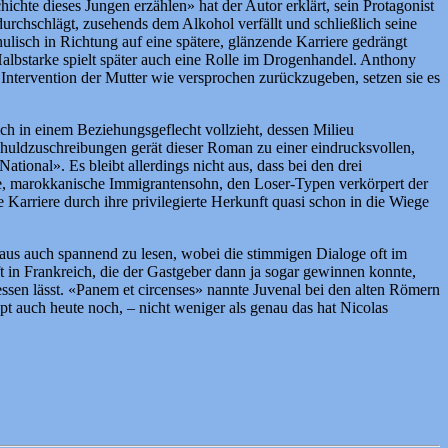
chte dieses Jungen erzählen» hat der Autor erklärt, sein Protagonist
durchschlägt, zusehends dem Alkohol verfällt und schließlich seine
hulisch in Richtung auf eine spätere, glänzende Karriere gedrängt
 Halbstarke spielt später auch eine Rolle im Drogenhandel. Anthony
 Intervention der Mutter wie versprochen zurückzugeben, setzen sie es
ich in einem Beziehungsgeflecht vollzieht, dessen Milieu
huldzuschreibungen gerät dieser Roman zu einer eindrucksvollen,
ional». Es bleibt allerdings nicht aus, dass bei den drei
elle, marokkanische Immigrantensohn, den Loser-Typen verkörpert der
 Karriere durch ihre privilegierte Herkunft quasi schon in die Wiege
chaus auch spannend zu lesen, wobei die stimmigen Dialoge oft im
t in Frankreich, die der Gastgeber dann ja sogar gewinnen konnte,
essen lässt. «Panem et circenses» nannte Juvenal bei den alten Römern
 auch heute noch, – nicht weniger als genau das hat Nicolas