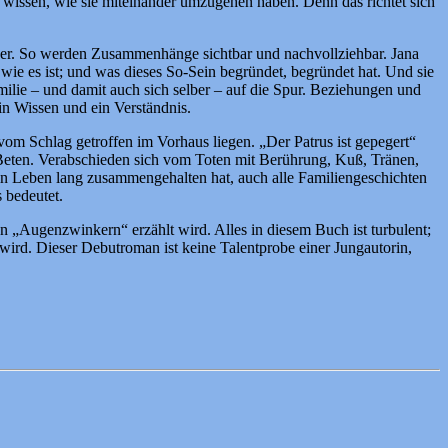
d wissen, wie sie miteinander umzugehen haben. Denn das richtet sich
der. So werden Zusammenhänge sichtbar und nachvollziehbar. Jana
 wie es ist; und was dieses So-Sein begründet, begründet hat. Und sie
lie – und damit auch sich selber – auf die Spur. Beziehungen und
in Wissen und ein Verständnis.
vom Schlag getroffen im Vorhaus liegen. „Der Patrus ist gepegert“
 Beten. Verabschieden sich vom Toten mit Berührung, Kuß, Tränen,
 ein Leben lang zusammengehalten hat, auch alle Familiengeschichten
 bedeutet.
en „Augenzwinkern“ erzählt wird. Alles in diesem Buch ist turbulent;
wird. Dieser Debutroman ist keine Talentprobe einer Jungautorin,