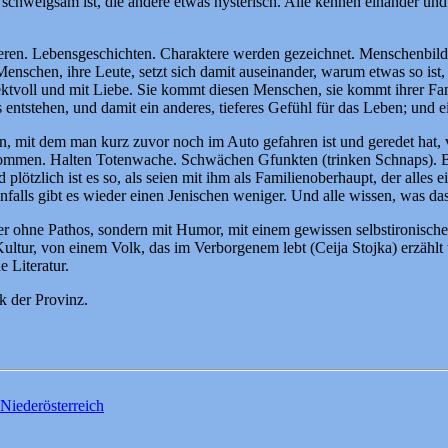
e schweigsam ist, die andere etwas hysterisch. Alle kennen einander un
deren. Lebensgeschichten. Charaktere werden gezeichnet. Menschenbil
 Menschen, ihre Leute, setzt sich damit auseinander, warum etwas so ist,
tvoll und mit Liebe. Sie kommt diesen Menschen, sie kommt ihrer Fami
ntstehen, und damit ein anderes, tieferes Gefühl für das Leben; und e
n, mit dem man kurz zuvor noch im Auto gefahren ist und geredet hat, 
lle kommen. Halten Totenwache. Schwächen Gfunkten (trinken Schnaps).
ötzlich ist es so, als seien mit ihm als Familienoberhaupt, der alles
nfalls gibt es wieder einen Jenischen weniger. Und alle wissen, was das
hier ohne Pathos, sondern mit Humor, mit einem gewissen selbstironisch
ltur, von einem Volk, das im Verborgenem lebt (Ceija Stojka) erzählt 
 Literatur.
 der Provinz.
Niederösterreich