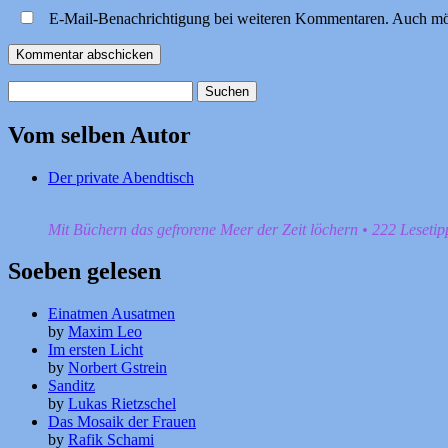
E-Mail-Benachrichtigung bei weiteren Kommentaren. Auch mö
Suchen
nach:
Vom selben Autor
Der private Abendtisch
Mit Büchern das gefrorene Meer der Zeit löchern • 222 Leseti
Soeben gelesen
Einatmen Ausatmen
by
Maxim Leo
Im ersten Licht
by
Norbert Gstrein
Sanditz
by
Lukas Rietzschel
Das Mosaik der Frauen
by
Rafik Schami