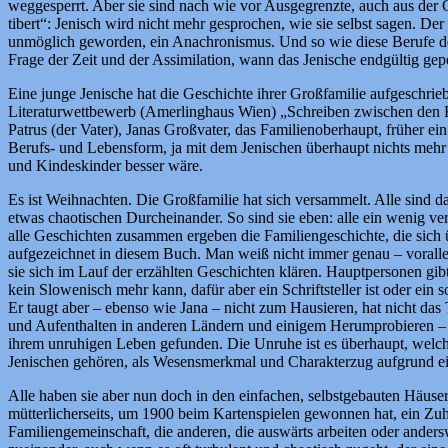
weggesperrt. Aber sie sind nach wie vor Ausgegrenzte, auch aus der 
tibert“: Jenisch wird nicht mehr gesprochen, wie sie selbst sagen. De
unmöglich geworden, ein Anachronismus. Und so wie diese Berufe der 
Frage der Zeit und der Assimilation, wann das Jenische endgültig gepe
Eine junge Jenische hat die Geschichte ihrer Großfamilie aufgeschri
Literaturwettbewerb (Amerlinghaus Wien) „Schreiben zwischen den Kul
Patrus (der Vater), Janas Großvater, das Familienoberhaupt, früher ein 
Berufs- und Lebensform, ja mit dem Jenischen überhaupt nichts mehr 
und Kindeskinder besser wäre.
Es ist Weihnachten. Die Großfamilie hat sich versammelt. Alle sind 
etwas chaotischen Durcheinander. So sind sie eben: alle ein wenig ver
alle Geschichten zusammen ergeben die Familiengeschichte, die sich 
aufgezeichnet in diesem Buch. Man weiß nicht immer genau – vorall
sie sich im Lauf der erzählten Geschichten klären. Hauptpersonen gib
kein Slowenisch mehr kann, dafür aber ein Schriftsteller ist oder ein 
Er taugt aber – ebenso wie Jana – nicht zum Hausieren, hat nicht da
und Aufenthalten in anderen Ländern und einigem Herumprobieren –
ihrem unruhigen Leben gefunden. Die Unruhe ist es überhaupt, welche
Jenischen gehören, als Wesensmerkmal und Charakterzug aufgrund ei
Alle haben sie aber nun doch in den einfachen, selbstgebauten Häus
mütterlicherseits, um 1900 beim Kartenspielen gewonnen hat, ein Zuh
Familiengemeinschaft, die anderen, die auswärts arbeiten oder ander