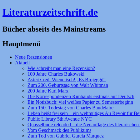
Literaturzeitschrift.de
Bücher abseits des Mainstreams
Hauptmenü
Zum
Neue Rezensionen
Inhalt
Aktuell
springen
Wie schreibt man eine Rezension?
100 Jahre Charles Bukowski
Asterix redt Wienerisch! „Es Brojeggd“
Zum 200. Geburtstag von Walt Whitman
200 Jahre Karl Marx
Die Korrespondenzen Rimbauds erstmals auf Deutsch
Ein Notizbuch: viel weißes Papier zu Semesterbeginn
Zum 150. Todestag von Charles Baudelaire
Leben heißt frei sein – ein wehmütiges Au Revoir für Be
Public Library 5th Avenue NYC
Quasselbude reloaded – die Neuauflage des literarischen 
Vom Geschmack des Publikums
Zum Tod von Gabriel Garcia Marquez