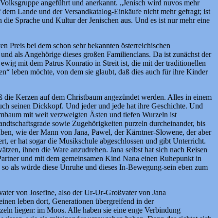
s Volksgruppe angeführt und anerkannt. „Jenisch wird nuvos mehr
uf dem Lande und der Versandkatalog-Einkäufe nicht mehr gefragt; ist
 die Sprache und Kultur der Jenischen aus. Und es ist nur mehr eine
en Preis bei dem schon sehr bekannten österreichischen
und als Angehörige dieses großen Familienclans. Da ist zunächst der
wig mit dem Patrus Konratio in Streit ist, die mit der traditionellen
n“ leben möchte, von dem sie glaubt, daß dies auch für ihre Kinder
daß die Kerzen auf dem Christbaum angezündet werden. Alles in einem
 auch seinen Dickkopf. Und jeder und jede hat ihre Geschichte. Und
ammbaum mit weit verzweigten Ästen und tiefen Wurzeln ist
ndtschaftsgrade sowie Zugehörigkeiten purzeln durcheinander, bis
 haben, wie der Mann von Jana, Pawel, der Kärntner-Slowene, der aber
iert, er hat sogar die Musikschule abgeschlossen und gibt Unterricht.
ätzen, ihnen die Ware anzudrehen. Jana selbst hat sich nach Reisen
 Partner und mit dem gemeinsamen Kind Nana einen Ruhepunkt in
in; so als würde diese Unruhe und dieses In-Bewegung-sein eben zum
ater von Josefine, also der Ur-Ur-Großvater von Jana
inen leben dort, Generationen übergreifend in der
zeln liegen: im Moos. Alle haben sie eine enge Verbindung