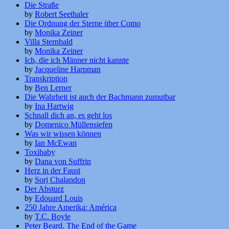
Die Straße
by
Robert Seethaler
Die Ordnung der Sterne über Como
by
Monika Zeiner
Villa Sternbald
by
Monika Zeiner
Ich, die ich Männer nicht kannte
by
Jacqueline Harpman
Transkription
by
Ben Lerner
Die Wahrheit ist auch der Bachmann zumutbar
by
Ina Hartwig
Schnall dich an, es geht los
by
Domenico Müllensiefen
Was wir wissen können
by
Ian McEwan
Toxibaby
by
Dana von Suffrin
Herz in der Faust
by
Sorj Chalandon
Der Absturz
by
Edouard Louis
250 Jahre Amerika: América
by
T.C. Boyle
Peter Beard. The End of the Game