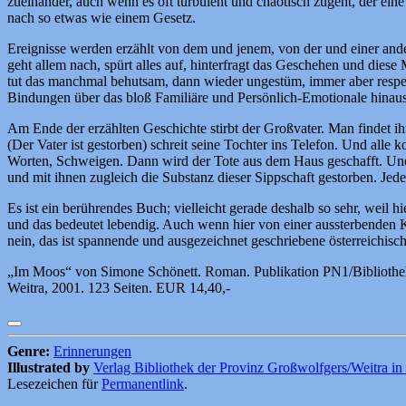
zueinander, auch wenn es oft turbulent und chaotisch zugeht, der ein
nach so etwas wie einem Gesetz.
Ereignisse werden erzählt von dem und jenem, von der und einer an
geht allem nach, spürt alles auf, hinterfragt das Geschehen und diese
tut das manchmal behutsam, dann wieder ungestüm, immer aber respek
Bindungen über das bloß Familiäre und Persönlich-Emotionale hinaus e
Am Ende der erzählten Geschichte stirbt der Großvater. Man findet ih
(Der Vater ist gestorben) schreit seine Tochter ins Telefon. Und a
Worten, Schweigen. Dann wird der Tote aus dem Haus geschafft. Und pl
und mit ihnen zugleich die Substanz dieser Sippschaft gestorben. Jede
Es ist ein berührendes Buch; vielleicht gerade deshalb so sehr, weil 
und das bedeutet lebendig. Auch wenn hier von einer aussterbenden Ku
nein, das ist spannende und ausgezeichnet geschriebene österreichische
„Im Moos“ von Simone Schönett. Roman. Publikation PN1/Bibliothek
Weitra, 2001. 123 Seiten. EUR 14,40,-
Genre:
Erinnerungen
Illustrated by
Verlag Bibliothek der Provinz Großwolfgers/Weitra in 
Lesezeichen für
Permanentlink
.