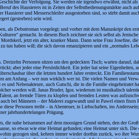
Geschichte der Verfolgung. Sie werden nie irgendwo erwähnt, nicht al
r Beruf des Hausierers ist in Zeiten der Selbstbedienungsmärkte auch a
Hausierer und Messerschleifer ausgestorben sind, so stirbt damit auch
gert (gestorben) sein wird.
eben, als Debutroman vorgelegt; und vorher mit dem Manuskript den erst
turen“ gemacht. In diesem Buch zeichnet sie sich selbst als Jenische 
Mordskerl, jetzt ein alter, kranker Mann. Dann seine Frau Josefine, die e
zu tun haben will; die sich davon emanzipieren und ein „normales Lebe
da. Dreizehn Personen sitzen um den gedeckten Tisch; warten darauf, 
rückt; aber jeder eine Persönlichkeit. Ein jeder hat seine Eigenheiten,
überschaubar über die letzten hundert Jahre erstreckt. Ein Familienst
em am Anfang – wer nun wirklich wer ist. Die vielen Namen und Verwa
t es und Nebenakteure, auch Gatschi, die in die Familie eingeheiratet
solcher werden will. Janas Bruder, Igor, wiederum ist musikalisch talent
s Talent, an fremde Türen zu klopfen und fremden Leuten was aufzuschw
 auch bei Männern – der Malerei zugewandt und in Pawel einen fixen
 diese Personen treibt – in Abenteuer, in Liebschaften, ins Andersse
ner jahrhundertelangen Prägung.
ern, die nahe beisammen auf dem moosigen Grund stehen, den der Großv
ause, so etwas wie eine Heimat gefunden; eine Heimat unter sich. Die e
swohin gezogen sind, kehren immer wieder dorthin zurück, wo ihre Wur