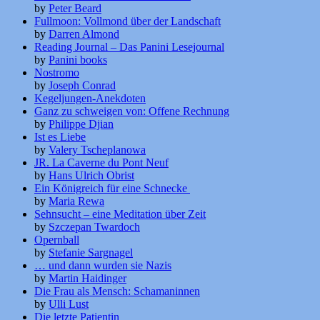
by
Peter Beard
Fullmoon: Vollmond über der Landschaft
by
Darren Almond
Reading Journal – Das Panini Lesejournal
by
Panini books
Nostromo
by
Joseph Conrad
Kegeljungen-Anekdoten
Ganz zu schweigen von: Offene Rechnung
by
Philippe Djian
Ist es Liebe
by
Valery Tscheplanowa
JR. La Caverne du Pont Neuf
by
Hans Ulrich Obrist
Ein Königreich für eine Schnecke
by
Maria Rewa
Sehnsucht – eine Meditation über Zeit
by
Szczepan Twardoch
Opernball
by
Stefanie Sargnagel
… und dann wurden sie Nazis
by
Martin Haidinger
Die Frau als Mensch: Schamaninnen
by
Ulli Lust
Die letzte Patientin