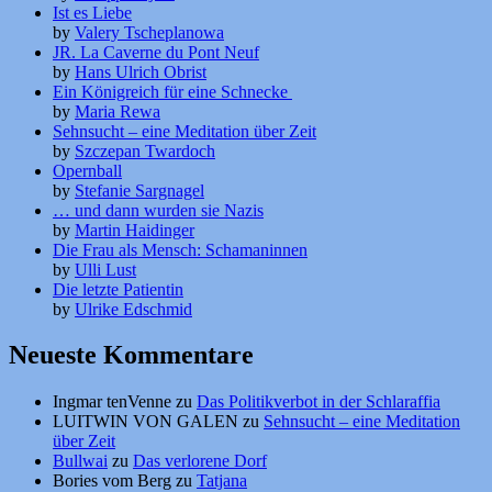
Ist es Liebe
by
Valery Tscheplanowa
JR. La Caverne du Pont Neuf
by
Hans Ulrich Obrist
Ein Königreich für eine Schnecke
by
Maria Rewa
Sehnsucht – eine Meditation über Zeit
by
Szczepan Twardoch
Opernball
by
Stefanie Sargnagel
… und dann wurden sie Nazis
by
Martin Haidinger
Die Frau als Mensch: Schamaninnen
by
Ulli Lust
Die letzte Patientin
by
Ulrike Edschmid
Neueste Kommentare
Ingmar tenVenne
zu
Das Politikverbot in der Schlaraffia
LUITWIN VON GALEN
zu
Sehnsucht – eine Meditation
über Zeit
Bullwai
zu
Das verlorene Dorf
Bories vom Berg
zu
Tatjana