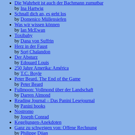
Die Wahrheit ist auch der Bachmann zumutbar
by
Ina Hartwig
Schnall dich an, es geht los
by
Domenico Müllensiefen
Was wir wissen können
by
Ian McEwan
Toxibaby
by
Dana von Suffrin
Herz in der Faust
by
Sorj Chalandon
Der Absturz
by
Edouard Louis
250 Jahre Amerika: América
by
T.C. Boyle
Peter Beard. The End of the Game
by
Peter Beard
Fullmoon: Vollmond über der Landschaft
by
Darren Almond
Reading Journal – Das Panini Lesejournal
by
Panini books
Nostromo
by
Joseph Conrad
Kegeljungen-Anekdoten
Ganz zu schweigen von: Offene Rechnung
by
Philippe Djian