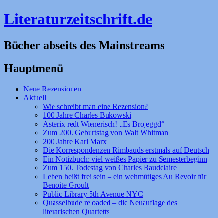
Literaturzeitschrift.de
Bücher abseits des Mainstreams
Hauptmenü
Zum
Neue Rezensionen
Inhalt
Aktuell
springen
Wie schreibt man eine Rezension?
100 Jahre Charles Bukowski
Asterix redt Wienerisch! „Es Brojeggd“
Zum 200. Geburtstag von Walt Whitman
200 Jahre Karl Marx
Die Korrespondenzen Rimbauds erstmals auf Deutsch
Ein Notizbuch: viel weißes Papier zu Semesterbeginn
Zum 150. Todestag von Charles Baudelaire
Leben heißt frei sein – ein wehmütiges Au Revoir für
Benoite Groult
Public Library 5th Avenue NYC
Quasselbude reloaded – die Neuauflage des
literarischen Quartetts