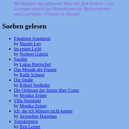
Mit Büchern das gefrorene Meer der Zeit löchern • 222
Lesetipps abseits des Mainstreams für Bücherwürmer
und Leseratten • Überall im Handel
Soeben gelesen
Einatmen Ausatmen
by
Maxim Leo
Im ersten Licht
by
Norbert Gstrein
Sanditz
by
Lukas Rietzschel
Das Mosaik der Frauen
by
Rafik Schami
Die Straße
by
Robert Seethaler
Die Ordnung der Sterne über Como
by
Monika Zeiner
Villa Sternbald
by
Monika Zeiner
Ich, die ich Männer nicht kannte
by
Jacqueline Harpman
Transkription
by
Ben Lerner