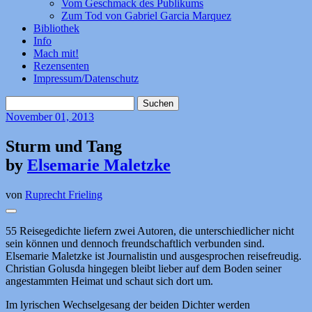
Vom Geschmack des Publikums
Zum Tod von Gabriel Garcia Marquez
Bibliothek
Info
Mach mit!
Rezensenten
Impressum/Datenschutz
Suchen
nach:
November
01, 2013
Sturm und Tang
by
Elsemarie Maletzke
von
Ruprecht Frieling
55 Reisegedichte liefern zwei Autoren, die unterschiedlicher nicht
sein können und dennoch freundschaftlich verbunden sind.
Elsemarie Maletzke ist Journalistin und ausgesprochen reisefreudig.
Christian Golusda hingegen bleibt lieber auf dem Boden seiner
angestammten Heimat und schaut sich dort um.
Im lyrischen Wechselgesang der beiden Dichter werden