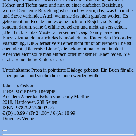
Höhen und Tiefen hatte und nun zu einer einfachen Beziehung
wurde. Denn eine Beziehung ist es nach wie vor, das, was Charlotte
und Steve verbindet. Auch wenn sie das nicht glauben wollen. Es
gehe nicht um Rechte und es gehe nicht um Regeln, so Sandy,
sondern darum, seine Gefühle zu zeigen und nicht zu verstecken.
„Der Trick ist, das Muster zu erkennen“, sagt Sandy bei einer
Einzelsitzung, denn auch das ist möglich und fördert den Erfolg der
Paarsitzung. Die Alternative zu einer nicht funktionierenden Ehe ist
eben nicht „Die große Liebe“, die bekommt man ohnehin nicht.
Aber vielleicht sollte man einfach öfter mit seiner „Ehe“ reden. Sie
sitzt ja ohnehin im Stuhl vis a vis.
Unterhaltsame Prosa in pointierte Dialoge gebettet. Ein Buch für alle
Therapiefans und solche die es noch werden wollen.
John Jay Osborn
Liebe ist die beste Therapie
Aus dem Amerikanischen von Jenny Merling
2018, Hardcover, 288 Seiten
ISBN: 978-3-257-60922-6
€ (D) 18.99 / sFr 24.00* / € (A) 18.99
Diogenes Verlag