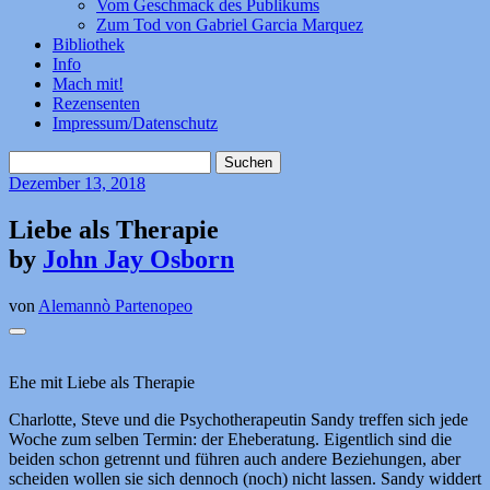
Vom Geschmack des Publikums
Zum Tod von Gabriel Garcia Marquez
Bibliothek
Info
Mach mit!
Rezensenten
Impressum/Datenschutz
Suchen
nach:
Dezember
13, 2018
Liebe als Therapie
by
John Jay Osborn
von
Alemannò Partenopeo
Ehe mit Liebe als Therapie
Charlotte, Steve und die Psychotherapeutin Sandy treffen sich jede
Woche zum selben Termin: der Eheberatung. Eigentlich sind die
beiden schon getrennt und führen auch andere Beziehungen, aber
scheiden wollen sie sich dennoch (noch) nicht lassen. Sandy widdert