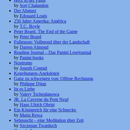
Herz in der Faust
by
Sorj Chalandon
Der Absturz
by
Edouard Louis
250 Jahre Amerika: América
by
T.C. Boyle
Peter Beard. The End of the Game
by
Peter Beard
Fullmoon: Vollmond über der Landschaft
by
Darren Almond
Reading Journal – Das Panini Lesejournal
by
Panini books
Nostromo
by
Joseph Conrad
Kegeljungen-Anekdoten
Ganz zu schweigen von: Offene Rechnung
by
Philippe Djian
Ist es Liebe
by
Valery Tscheplanowa
JR. La Caverne du Pont Neuf
by
Hans Ulrich Obrist
Ein Königreich für eine Schnecke
by
Maria Rewa
Sehnsucht – eine Meditation über Zeit
by
Szczepan Twardoch