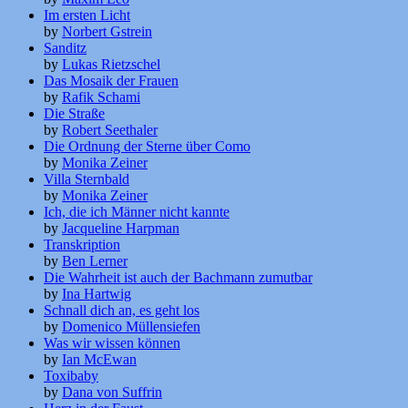
Im ersten Licht
by
Norbert Gstrein
Sanditz
by
Lukas Rietzschel
Das Mosaik der Frauen
by
Rafik Schami
Die Straße
by
Robert Seethaler
Die Ordnung der Sterne über Como
by
Monika Zeiner
Villa Sternbald
by
Monika Zeiner
Ich, die ich Männer nicht kannte
by
Jacqueline Harpman
Transkription
by
Ben Lerner
Die Wahrheit ist auch der Bachmann zumutbar
by
Ina Hartwig
Schnall dich an, es geht los
by
Domenico Müllensiefen
Was wir wissen können
by
Ian McEwan
Toxibaby
by
Dana von Suffrin