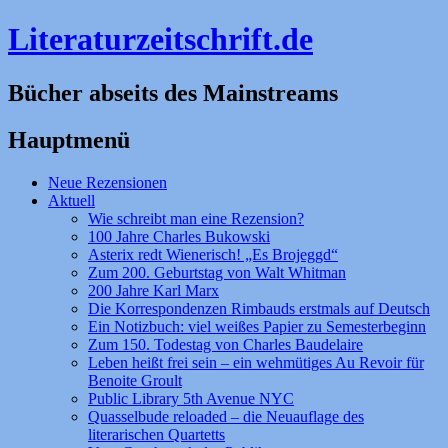
Literaturzeitschrift.de
Bücher abseits des Mainstreams
Hauptmenü
Zum
Neue Rezensionen
Inhalt
Aktuell
springen
Wie schreibt man eine Rezension?
100 Jahre Charles Bukowski
Asterix redt Wienerisch! „Es Brojeggd“
Zum 200. Geburtstag von Walt Whitman
200 Jahre Karl Marx
Die Korrespondenzen Rimbauds erstmals auf Deutsch
Ein Notizbuch: viel weißes Papier zu Semesterbeginn
Zum 150. Todestag von Charles Baudelaire
Leben heißt frei sein – ein wehmütiges Au Revoir für
Benoite Groult
Public Library 5th Avenue NYC
Quasselbude reloaded – die Neuauflage des
literarischen Quartetts