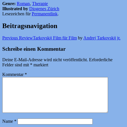
Genre:
Roman
,
Therapie
Illustrated by
Diogenes Zürich
Lesezeichen für
Permanentlink
.
Beitragsnavigation
Previous Review
Tarkovskij Film für Film
by
Andrej Tarkovskij jr.
Schreibe einen Kommentar
Deine E-Mail-Adresse wird nicht veröffentlicht.
Erforderliche
Felder sind mit
*
markiert
Kommentar
*
Name
*