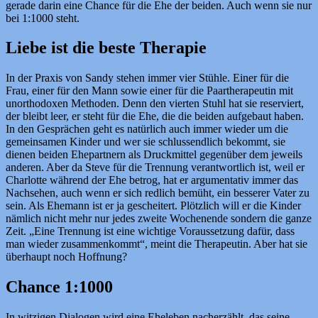
gerade darin eine Chance für die Ehe der beiden. Auch wenn sie nur
bei 1:1000 steht.
Liebe ist die beste Therapie
In der Praxis von Sandy stehen immer vier Stühle. Einer für die
Frau, einer für den Mann sowie einer für die Paartherapeutin mit
unorthodoxen Methoden. Denn den vierten Stuhl hat sie reserviert,
der bleibt leer, er steht für die Ehe, die die beiden aufgebaut haben.
In den Gesprächen geht es natürlich auch immer wieder um die
gemeinsamen Kinder und wer sie schlussendlich bekommt, sie
dienen beiden Ehepartnern als Druckmittel gegenüber dem jeweils
anderen. Aber da Steve für die Trennung verantwortlich ist, weil er
Charlotte während der Ehe betrog, hat er argumentativ immer das
Nachsehen, auch wenn er sich redlich bemüht, ein besserer Vater zu
sein. Als Ehemann ist er ja gescheitert. Plötzlich will er die Kinder
nämlich nicht mehr nur jedes zweite Wochenende sondern die ganze
Zeit. „Eine Trennung ist eine wichtige Voraussetzung dafür, dass
man wieder zusammenkommt“, meint die Therapeutin. Aber hat sie
überhaupt noch Hoffnung?
Chance 1:1000
In witzigen Dialogen wird eine Eheleben nacherzählt, das seine