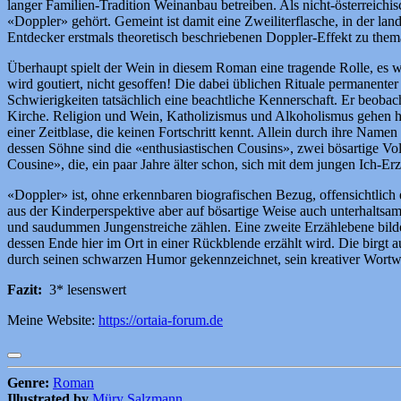
langer Familien-Tradition Weinanbau betreiben. Als nicht-österreichi
«Doppler» gehört. Gemeint ist damit eine Zweiliterflasche, in der lan
Entdecker erstmals theoretisch beschriebenen Doppler-Effekt zu them
Überhaupt spielt der Wein in diesem Roman eine tragende Rolle, es w
wird goutiert, nicht gesoffen! Die dabei üblichen Rituale permanent
Schwierigkeiten tatsächlich eine beachtliche Kennerschaft. Er beobach
Kirche. Religion und Wein, Katholizismus und Alkoholismus gehen hie
einer Zeitblase, die keinen Fortschritt kennt. Allein durch ihre Name
dessen Söhne sind die «enthusiastischen Cousins», zwei bösartige Voll
Cousine», die, ein paar Jahre älter schon, sich mit dem jungen Ich-Erzä
«Doppler» ist, ohne erkennbaren biografischen Bezug, offensichtlich e
aus der Kinderperspektive aber auf bösartige Weise auch unterhaltsam
und saudummen Jungenstreiche zählen. Eine zweite Erzählebene bild
dessen Ende hier im Ort in einer Rückblende erzählt wird. Die birgt 
durch seinen schwarzen Humor gekennzeichnet, sein kreativer Wortwit
Fazit:
3* lesenswert
Meine Website:
https://ortaia-forum.de
Genre:
Roman
Illustrated by
Müry Salzmann