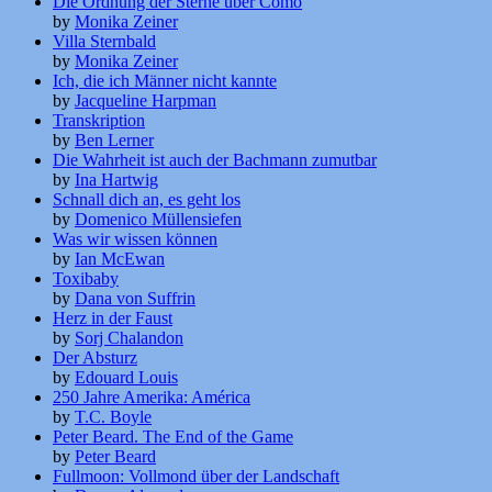
Die Ordnung der Sterne über Como
by
Monika Zeiner
Villa Sternbald
by
Monika Zeiner
Ich, die ich Männer nicht kannte
by
Jacqueline Harpman
Transkription
by
Ben Lerner
Die Wahrheit ist auch der Bachmann zumutbar
by
Ina Hartwig
Schnall dich an, es geht los
by
Domenico Müllensiefen
Was wir wissen können
by
Ian McEwan
Toxibaby
by
Dana von Suffrin
Herz in der Faust
by
Sorj Chalandon
Der Absturz
by
Edouard Louis
250 Jahre Amerika: América
by
T.C. Boyle
Peter Beard. The End of the Game
by
Peter Beard
Fullmoon: Vollmond über der Landschaft