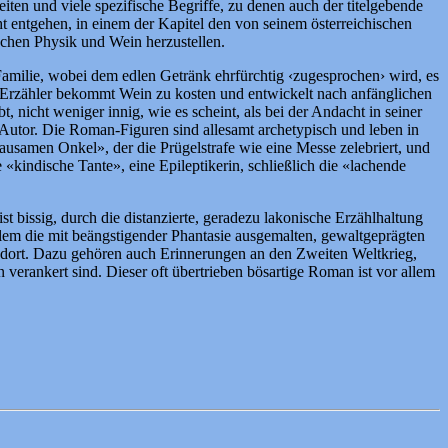
iten und viele spezifische Begriffe, zu denen auch der titelgebende
cht entgehen, in einem der Kapitel den von seinem österreichischen
schen Physik und Wein herzustellen.
Familie, wobei dem edlen Getränk ehrfürchtig ‹zugesprochen› wird, es
ch-Erzähler bekommt Wein zu kosten und entwickelt nach anfänglichen
, nicht weniger innig, wie es scheint, als bei der Andacht in seiner
 Autor. Die Roman-Figuren sind allesamt archetypisch und leben in
rausamen Onkel», der die Prügelstrafe wie eine Messe zelebriert, und
 «kindische Tante», eine Epileptikerin, schließlich die «lachende
t bissig, durch die distanzierte, geradezu lakonische Erzählhaltung
allem die mit beängstigender Phantasie ausgemalten, gewaltgeprägten
 dort. Dazu gehören auch Erinnerungen an den Zweiten Weltkrieg,
verankert sind. Dieser oft übertrieben bösartige Roman ist vor allem