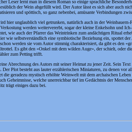
scher Leser lernt man in diesem Roman so einige sprachliche Besonderhe
desüblich der Wein abgefüllt wird. Der Autor lässt es sich aber auch ni
atisieren und spöttisch, so ganz nebenbei, amüsante Verbindungen zwi
ird hier unglaublich viel getrunken, natürlich auch in der Weinbauern-
er Verkostung werden weitervererbt, sogar der kleine Enkelsohn und I
tet, wie auch der Pfarrer das Weintrinken zum andächtigen Ritual erhebt
r wie selbstverständlich eine symbiotische Beziehung ein, spottet der
n schon werden sie vom Autor stimmig charakterisiert, da gibt es den «g
trottel. Es gibt den «Onkel mit dem wilden Auge», der schielt, oder die
hler zum Petting trifft.
ine Abrechnung des Autors mit seiner Heimat zu jener Zeit. Sein Text is
. Der Plot besteht aus lauter erzählerischen Miniaturen, zu denen vor 
et die geradezu mystisch erhöhte Weinwelt mit dem archaischen Leben
auch Geheimnisse, welche unerreichbar tief im Gedächtnis der Menschen 
z trägt einiges dazu bei.