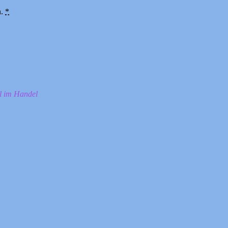
n.
*
ll im Handel