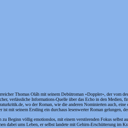
terreicher Thomas Oláh mit seinem Debütroman «Doppler», der vom deu
cher, verlässliche Informations-Quelle über das Echo in den Medien, fi
teraturkritik.de, wo der Roman, wie die anderen Nominierten auch, ei
r ist mit seinem Erstling ein durchaus lesenwerter Roman gelungen, de
h zu Beginn völlig emotionslos, mit einem verstörenden Fokus selbst auf
amen dabei ums Leben, er selbst landete mit Gehirn-Erschütterung im Kr