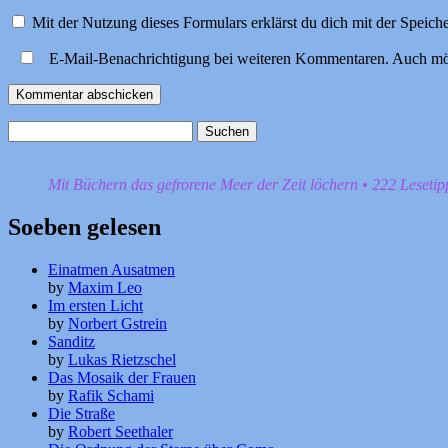
Mit der Nutzung dieses Formulars erklärst du dich mit der Speic
E-Mail-Benachrichtigung bei weiteren Kommentaren. Auch mö
Suchen
nach:
Mit Büchern das gefrorene Meer der Zeit löchern • 222 Leseti
Soeben gelesen
Einatmen Ausatmen
by
Maxim Leo
Im ersten Licht
by
Norbert Gstrein
Sanditz
by
Lukas Rietzschel
Das Mosaik der Frauen
by
Rafik Schami
Die Straße
by
Robert Seethaler