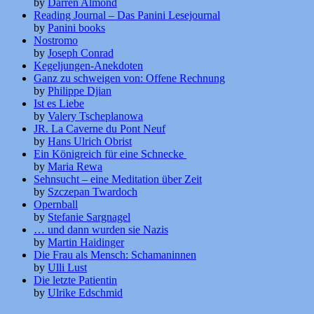
by
Darren Almond
Reading Journal – Das Panini Lesejournal
by
Panini books
Nostromo
by
Joseph Conrad
Kegeljungen-Anekdoten
Ganz zu schweigen von: Offene Rechnung
by
Philippe Djian
Ist es Liebe
by
Valery Tscheplanowa
JR. La Caverne du Pont Neuf
by
Hans Ulrich Obrist
Ein Königreich für eine Schnecke
by
Maria Rewa
Sehnsucht – eine Meditation über Zeit
by
Szczepan Twardoch
Opernball
by
Stefanie Sargnagel
… und dann wurden sie Nazis
by
Martin Haidinger
Die Frau als Mensch: Schamaninnen
by
Ulli Lust
Die letzte Patientin
by
Ulrike Edschmid