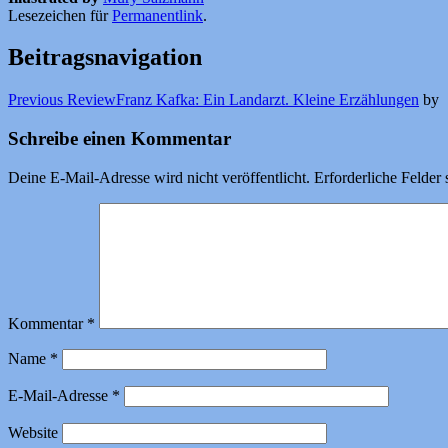
Lesezeichen für
Permanentlink
.
Beitragsnavigation
Previous Review
Franz Kafka: Ein Landarzt. Kleine Erzählungen
by
Schreibe einen Kommentar
Deine E-Mail-Adresse wird nicht veröffentlicht.
Erforderliche Felder 
Kommentar
*
Name
*
E-Mail-Adresse
*
Website