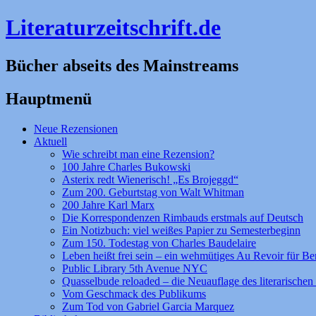
Literaturzeitschrift.de
Bücher abseits des Mainstreams
Hauptmenü
Zum
Neue Rezensionen
Inhalt
Aktuell
springen
Wie schreibt man eine Rezension?
100 Jahre Charles Bukowski
Asterix redt Wienerisch! „Es Brojeggd“
Zum 200. Geburtstag von Walt Whitman
200 Jahre Karl Marx
Die Korrespondenzen Rimbauds erstmals auf Deutsch
Ein Notizbuch: viel weißes Papier zu Semesterbeginn
Zum 150. Todestag von Charles Baudelaire
Leben heißt frei sein – ein wehmütiges Au Revoir für Be
Public Library 5th Avenue NYC
Quasselbude reloaded – die Neuauflage des literarischen 
Vom Geschmack des Publikums
Zum Tod von Gabriel Garcia Marquez