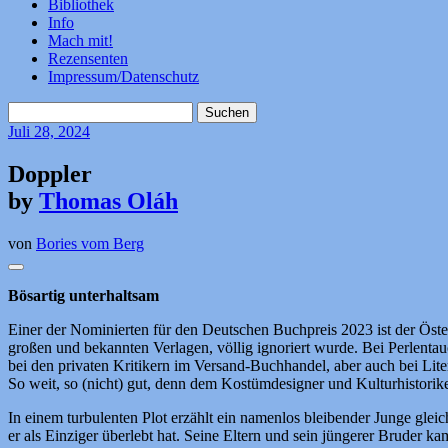
Bibliothek
Info
Mach mit!
Rezensenten
Impressum/Datenschutz
Suchen
nach:
Juli
28, 2024
Doppler
by
Thomas Oláh
von
Bories vom Berg
Bösartig unterhaltsam
Einer der Nominierten für den Deutschen Buchpreis 2023 ist der Ös
großen und bekannten Verlagen, völlig ignoriert wurde. Bei Perlentau
bei den privaten Kritikern im Versand-Buchhandel, aber auch bei Li
So weit, so (nicht) gut, denn dem Kostümdesigner und Kulturhistorike
In einem turbulenten Plot erzählt ein namenlos bleibender Junge gleic
er als Einziger überlebt hat. Seine Eltern und sein jüngerer Bruder k