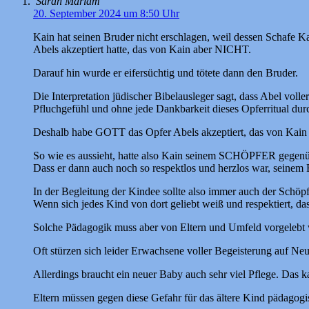
Sarah Mariam
20. September 2024 um 8:50 Uhr
Kain hat seinen Bruder nicht erschlagen, weil dessen Schafe 
Abels akzeptiert hatte, das von Kain aber NICHT.
Darauf hin wurde er eifersüchtig und tötete dann den Bruder.
Die Interpretation jüdischer Bibelausleger sagt, dass Abel 
Pfluchgefühl und ohne jede Dankbarkeit dieses Opferritual dur
Deshalb habe GOTT das Opfer Abels akzeptiert, das von Kain 
So wie es aussieht, hatte also Kain seinem SCHÖPFER gegenü
Dass er dann auch noch so respektlos und herzlos war, seinem B
In der Begleitung der Kindee sollte also immer auch der Schöp
Wenn sich jedes Kind von dort geliebt weiß und respektiert, d
Solche Pädagogik muss aber von Eltern und Umfeld vorgelebt
Oft stürzen sich leider Erwachsene voller Begeisterung auf Neug
Allerdings braucht ein neuer Baby auch sehr viel Pflege. Das 
Eltern müssen gegen diese Gefahr für das ältere Kind pädagogi