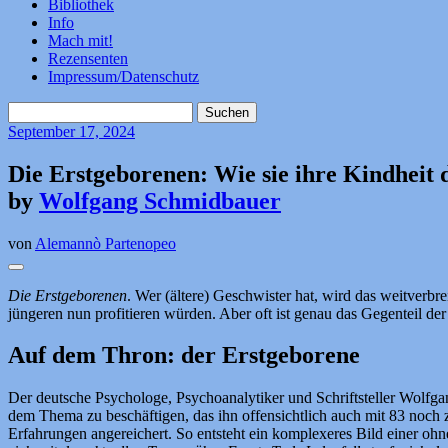
Bibliothek
Info
Mach mit!
Rezensenten
Impressum/Datenschutz
Suchen
nach:
September
17, 2024
Die Erstgeborenen: Wie sie ihre Kindheit
by
Wolfgang Schmidbauer
von
Alemannò Partenopeo
Die Erstgeborenen
. Wer (ältere) Geschwister hat, wird das weitverbr
jüngeren nun profitieren würden. Aber oft ist genau das Gegenteil der
Auf dem Thron: der Erstgeborene
Der deutsche Psychologe, Psychoanalytiker und Schriftsteller Wolfgan
dem Thema zu beschäftigen, das ihn offensichtlich auch mit 83 noch z
Erfahrungen angereichert. So entsteht ein komplexeres Bild einer ohnehi