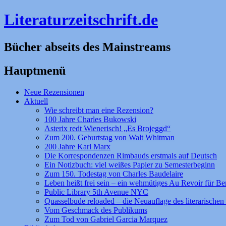
Literaturzeitschrift.de
Bücher abseits des Mainstreams
Hauptmenü
Zum
Neue Rezensionen
Inhalt
Aktuell
springen
Wie schreibt man eine Rezension?
100 Jahre Charles Bukowski
Asterix redt Wienerisch! „Es Brojeggd“
Zum 200. Geburtstag von Walt Whitman
200 Jahre Karl Marx
Die Korrespondenzen Rimbauds erstmals auf Deutsch
Ein Notizbuch: viel weißes Papier zu Semesterbeginn
Zum 150. Todestag von Charles Baudelaire
Leben heißt frei sein – ein wehmütiges Au Revoir für Be
Public Library 5th Avenue NYC
Quasselbude reloaded – die Neuauflage des literarischen 
Vom Geschmack des Publikums
Zum Tod von Gabriel Garcia Marquez