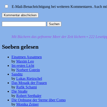
E-Mail-Benachrichtigung bei weiteren Kommentaren. Auch mö
Suchen
nach:
Mit Büchern das gefrorene Meer der Zeit löchern • 222 Leseti
Soeben gelesen
Einatmen Ausatmen
by
Maxim Leo
Im ersten Licht
by
Norbert Gstrein
Sanditz
by
Lukas Rietzschel
Das Mosaik der Frauen
by
Rafik Schami
Die Straße
by
Robert Seethaler
Die Ordnung der Sterne über Como
by
Monika Zeiner