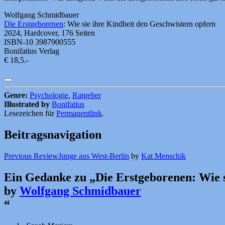
Wolfgang Schmidbauer
Die Erstgeborenen
: Wie sie ihre Kindheit den Geschwistern opfern
2024, Hardcover, 176 Seiten
ISBN-10 3987900555
Bonifatius Verlag
€ 18,5.-
Genre:
Psychologie
,
Ratgeber
Illustrated by
Bonifatius
Lesezeichen für
Permanentlink
.
Beitragsnavigation
Previous Review
Junge aus West-Berlin
by
Kat Menschik
Ein Gedanke zu „
Die Erstgeborenen: Wie s
by
Wolfgang Schmidbauer
“