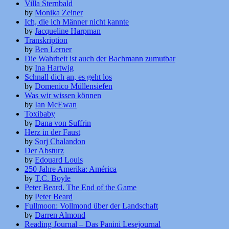
Villa Sternbald
by
Monika Zeiner
Ich, die ich Männer nicht kannte
by
Jacqueline Harpman
Transkription
by
Ben Lerner
Die Wahrheit ist auch der Bachmann zumutbar
by
Ina Hartwig
Schnall dich an, es geht los
by
Domenico Müllensiefen
Was wir wissen können
by
Ian McEwan
Toxibaby
by
Dana von Suffrin
Herz in der Faust
by
Sorj Chalandon
Der Absturz
by
Edouard Louis
250 Jahre Amerika: América
by
T.C. Boyle
Peter Beard. The End of the Game
by
Peter Beard
Fullmoon: Vollmond über der Landschaft
by
Darren Almond
Reading Journal – Das Panini Lesejournal