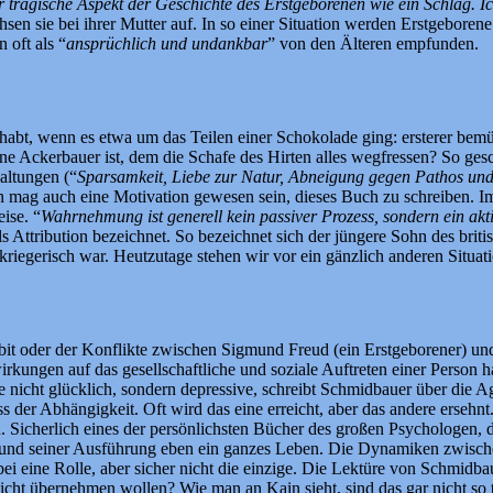
der tragische Aspekt der Geschichte des Erstgeborenen wie ein Schlag. I
en sie bei ihrer Mutter auf. In so einer Situation werden Erstgeborene 
 oft als “
ansprüchlich und undankbar
” von den Älteren empfunden.
ndhabt, wenn es etwa um das Teilen einer Schokolade ging: ersterer bemü
ine Ackerbauer ist, dem die Schafe des Hirten alles wegfressen? So g
altungen (“
Sparsamkeit, Liebe zur Natur, Abneigung gegen Pathos un
mag auch eine Motivation gewesen sein, dieses Buch zu schreiben. Im 
ise. “
Wahrnehmung ist generell kein passiver Prozess, sondern ein akt
ls Attribution bezeichnet. So bezeichnet sich der jüngere Sohn des briti
kriegerisch war. Heutzutage stehen wir vor ein gänzlich anderen Situati
bit oder der Konflikte zwischen Sigmund Freud (ein Erstgeborener) 
irkungen auf das gesellschaftliche und soziale Auftreten einer Person h
nicht glücklich, sondern depressive, schreibt Schmidbauer über die Ag
 der Abhängigkeit. Oft wird das eine erreicht, aber das andere ersehnt.
Sicherlich eines der persönlichsten Bücher des großen Psychologen, 
 und seiner Ausführung eben ein ganzes Leben. Die Dynamiken zwischen
 eine Rolle, aber sicher nicht die einzige. Die Lektüre von Schmidbau
nicht übernehmen wollen? Wie man an Kain sieht, sind das gar nicht so