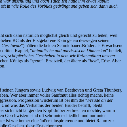
ch war unschuldig und doch Täter. Ich hatte ihm etwas kaputt
oft in “
die Rolle des Vorbilds gedrängt und geben sich dann auch
ht sich dann natürlich möglichst gleich und gerecht zu teilen, weil
eschehen BC als der Erstgeborene Kain genau deswegen seinen
d Geschwätz
“) hätten die beiden Schmidbauer-Brüder als Erwachsene
dritten Kapitel, “
animalische und narzisstische Dimension
” betitelt,
ives, schöpferisches Geschehen in dem wir Reize entlang unserer
schen Königs als “
spare
“, Ersatzteil, der ältere als “
heir
“, Erbe. Aber
on.
und seinen Jüngern sowie Ludwig van Beethoven und Greta Thunberg
aben. Wer aber immer voller Sanftmut alles richtig mache, keine
gression. Progression wiederum ist bei ihm die “
Freude an der
 Und was das Verhältnis der beiden Brüder betrifft, bleibt
der sich nicht länger den Kopf drüber zerbrechen möchte, warum
 Geschwistern sind oft sehr unterschiedlich und nur unter
er ist wie immer eine äußerst inspirierende und bietet Raum zur
 tolle Gesellen, diese Erstgeborenen…