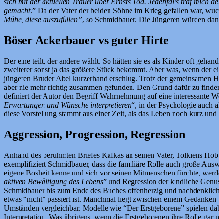
sich mit der aktuellen Trauer über Ernsts Tod. Jedenfalls traf mich 
gemacht
.” Da der Vater der beiden Söhne im Krieg gefallen war, wuchs
Mühe, diese auszufüllen”
, so Schmidbauer. Die Jüngeren würden dann
Böser Ackerbauer vs guter Hirte
Der eine teilt, der andere wählt. So hätten sie es als Kinder oft geha
zweiterer sonst ja das größere Stück bekommt. Aber was, wenn der e
jüngeren Bruder Abel kurzerhand erschlug. Trotz der gemeinsamen H
aber nie mehr richtig zusammen gefunden. Den Grund dafür zu finden 
definiert der Autor den Begriff Wahrnehmung auf eine interessante We
Erwartungen und Wünsche interpretieren
“, in der Psychologie auch a
diese Vorstellung stammt aus einer Zeit, als das Leben noch kurz und 
Aggression, Progression, Regression
Anhand des berühmten Briefes Kafkas an seinen Vater, Tolkiens Hob
exemplifiziert Schmidbauer, dass die familiäre Rolle auch große Ausw
eigene Bosheit kenne und sich vor seinen Mitmenschen fürchte, werde 
aktiven Bewältigung des Lebens
” und Regression der kindliche Genuss
Schmidbauer bis zum Ende des Buches offenherzig und nachdenklich. 
etwas “nicht” passiert ist. Manchmal liegt zwischen einem Gedanken
Umständen vergleichbar. Modelle wie “Der Erstgeborene” spielen dabei
Interpretation. Was übrigens, wenn die Erstgeborenen ihre Rolle gar 