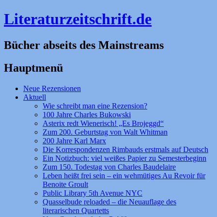
Literaturzeitschrift.de
Bücher abseits des Mainstreams
Hauptmenü
Zum
Neue Rezensionen
Inhalt
Aktuell
springen
Wie schreibt man eine Rezension?
100 Jahre Charles Bukowski
Asterix redt Wienerisch! „Es Brojeggd“
Zum 200. Geburtstag von Walt Whitman
200 Jahre Karl Marx
Die Korrespondenzen Rimbauds erstmals auf Deutsch
Ein Notizbuch: viel weißes Papier zu Semesterbeginn
Zum 150. Todestag von Charles Baudelaire
Leben heißt frei sein – ein wehmütiges Au Revoir für
Benoite Groult
Public Library 5th Avenue NYC
Quasselbude reloaded – die Neuauflage des
literarischen Quartetts