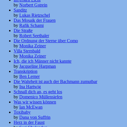
by
Norbert Gstrein
Sanditz
by
Lukas Rietzschel
Das Mosaik der Frauen
by
Rafik Schami
Die Straße
by
Robert Seethaler
Die Ordnung der Sterne über Como
by
Monika Zeiner
Villa Sternbald
by
Monika Zeiner
Ich, die ich Männer nicht kannte
by
Jacqueline Harpman
Transkription
by
Ben Lerner
Die Wahrheit ist auch der Bachmann zumutbar
by
Ina Hartwig
Schnall dich an, es geht los
by
Domenico Müllensiefen
Was wir wissen können
by
Ian McEwan
Toxibaby
by
Dana von Suffrin
Herz in der Faust