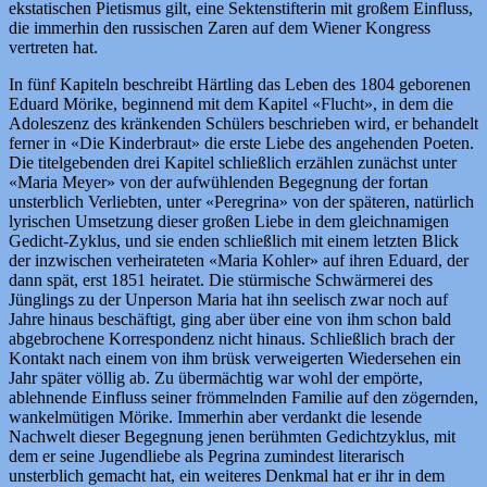
ekstatischen Pietismus gilt, eine Sektenstifterin mit großem Einfluss,
die immerhin den russischen Zaren auf dem Wiener Kongress
vertreten hat.
In fünf Kapiteln beschreibt Härtling das Leben des 1804 geborenen
Eduard Mörike, beginnend mit dem Kapitel «Flucht», in dem die
Adoleszenz des kränkenden Schülers beschrieben wird, er behandelt
ferner in «Die Kinderbraut» die erste Liebe des angehenden Poeten.
Die titelgebenden drei Kapitel schließlich erzählen zunächst unter
«Maria Meyer» von der aufwühlenden Begegnung der fortan
unsterblich Verliebten, unter «Peregrina» von der späteren, natürlich
lyrischen Umsetzung dieser großen Liebe in dem gleichnamigen
Gedicht-Zyklus, und sie enden schließlich mit einem letzten Blick
der inzwischen verheirateten «Maria Kohler» auf ihren Eduard, der
dann spät, erst 1851 heiratet. Die stürmische Schwärmerei des
Jünglings zu der Unperson Maria hat ihn seelisch zwar noch auf
Jahre hinaus beschäftigt, ging aber über eine von ihm schon bald
abgebrochene Korrespondenz nicht hinaus. Schließlich brach der
Kontakt nach einem von ihm brüsk verweigerten Wiedersehen ein
Jahr später völlig ab. Zu übermächtig war wohl der empörte,
ablehnende Einfluss seiner frömmelnden Familie auf den zögernden,
wankelmütigen Mörike. Immerhin aber verdankt die lesende
Nachwelt dieser Begegnung jenen berühmten Gedichtzyklus, mit
dem er seine Jugendliebe als Pegrina zumindest literarisch
unsterblich gemacht hat, ein weiteres Denkmal hat er ihr in dem