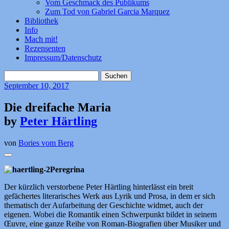
Vom Geschmack des Publikums
Zum Tod von Gabriel Garcia Marquez
Bibliothek
Info
Mach mit!
Rezensenten
Impressum/Datenschutz
Suchen
nach:
September
10, 2017
Die dreifache Maria
by
Peter Härtling
von
Bories vom Berg
Peregrina
Der kürzlich verstorbene Peter Härtling hinterlässt ein breit
gefächertes literarisches Werk aus Lyrik und Prosa, in dem er sich
thematisch der Aufarbeitung der Geschichte widmet, auch der
eigenen. Wobei die Romantik einen Schwerpunkt bildet in seinem
Œuvre, eine ganze Reihe von Roman-Biografien über Musiker und