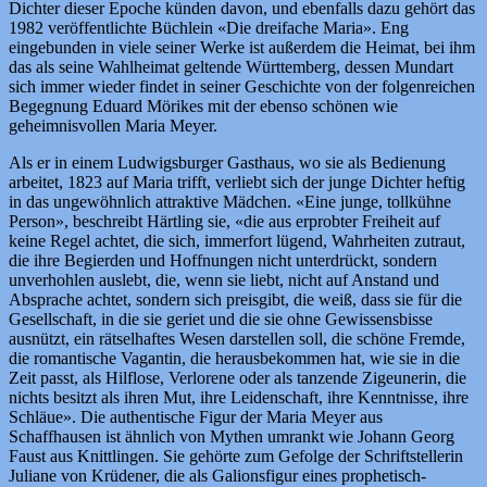
Dichter dieser Epoche künden davon, und ebenfalls dazu gehört das
1982 veröffentlichte Büchlein «Die dreifache Maria». Eng
eingebunden in viele seiner Werke ist außerdem die Heimat, bei ihm
das als seine Wahlheimat geltende Württemberg, dessen Mundart
sich immer wieder findet in seiner Geschichte von der folgenreichen
Begegnung Eduard Mörikes mit der ebenso schönen wie
geheimnisvollen Maria Meyer.
Als er in einem Ludwigsburger Gasthaus, wo sie als Bedienung
arbeitet, 1823 auf Maria trifft, verliebt sich der junge Dichter heftig
in das ungewöhnlich attraktive Mädchen. «Eine junge, tollkühne
Person», beschreibt Härtling sie, «die aus erprobter Freiheit auf
keine Regel achtet, die sich, immerfort lügend, Wahrheiten zutraut,
die ihre Begierden und Hoffnungen nicht unterdrückt, sondern
unverhohlen auslebt, die, wenn sie liebt, nicht auf Anstand und
Absprache achtet, sondern sich preisgibt, die weiß, dass sie für die
Gesellschaft, in die sie geriet und die sie ohne Gewissensbisse
ausnützt, ein rätselhaftes Wesen darstellen soll, die schöne Fremde,
die romantische Vagantin, die herausbekommen hat, wie sie in die
Zeit passt, als Hilflose, Verlorene oder als tanzende Zigeunerin, die
nichts besitzt als ihren Mut, ihre Leidenschaft, ihre Kenntnisse, ihre
Schläue». Die authentische Figur der Maria Meyer aus
Schaffhausen ist ähnlich von Mythen umrankt wie Johann Georg
Faust aus Knittlingen. Sie gehörte zum Gefolge der Schriftstellerin
Juliane von Krüdener, die als Galionsfigur eines prophetisch-