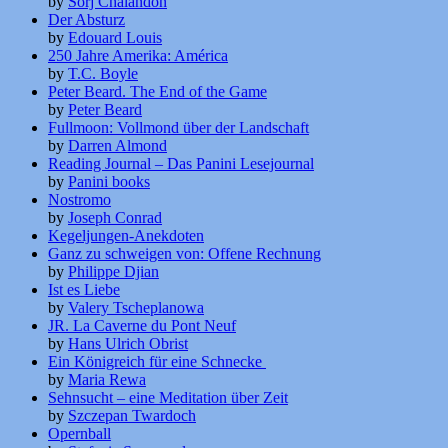
by
Sorj Chalandon
Der Absturz
by
Edouard Louis
250 Jahre Amerika: América
by
T.C. Boyle
Peter Beard. The End of the Game
by
Peter Beard
Fullmoon: Vollmond über der Landschaft
by
Darren Almond
Reading Journal – Das Panini Lesejournal
by
Panini books
Nostromo
by
Joseph Conrad
Kegeljungen-Anekdoten
Ganz zu schweigen von: Offene Rechnung
by
Philippe Djian
Ist es Liebe
by
Valery Tscheplanowa
JR. La Caverne du Pont Neuf
by
Hans Ulrich Obrist
Ein Königreich für eine Schnecke
by
Maria Rewa
Sehnsucht – eine Meditation über Zeit
by
Szczepan Twardoch
Opernball