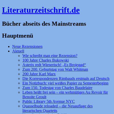
Literaturzeitschrift.de
Bücher abseits des Mainstreams
Hauptmenü
Zum
Neue Rezensionen
Inhalt
Aktuell
springen
Wie schreibt man eine Rezension?
100 Jahre Charles Bukowski
Asterix redt Wienerisch! „Es Brojeggd“
Zum 200. Geburtstag von Walt Whitman
200 Jahre Karl Marx
Die Korrespondenzen Rimbauds erstmals auf Deutsch
Ein Notizbuch: viel weißes Papier zu Semesterbeginn
Zum 150. Todestag von Charles Baudelaire
Leben heißt frei sein – ein wehmütiges Au Revoir für
Benoite Groult
Public Library 5th Avenue NYC
Quasselbude reloaded – die Neuauflage des
literarischen Quartetts