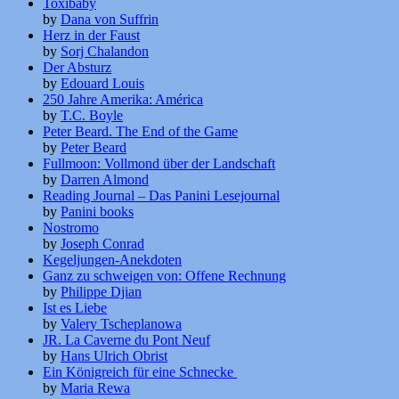
Toxibaby
by
Dana von Suffrin
Herz in der Faust
by
Sorj Chalandon
Der Absturz
by
Edouard Louis
250 Jahre Amerika: América
by
T.C. Boyle
Peter Beard. The End of the Game
by
Peter Beard
Fullmoon: Vollmond über der Landschaft
by
Darren Almond
Reading Journal – Das Panini Lesejournal
by
Panini books
Nostromo
by
Joseph Conrad
Kegeljungen-Anekdoten
Ganz zu schweigen von: Offene Rechnung
by
Philippe Djian
Ist es Liebe
by
Valery Tscheplanowa
JR. La Caverne du Pont Neuf
by
Hans Ulrich Obrist
Ein Königreich für eine Schnecke
by
Maria Rewa