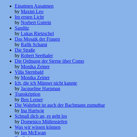
Einatmen Ausatmen
by
Maxim Leo
Im ersten Licht
by
Norbert Gstrein
Sanditz
by
Lukas Rietzschel
Das Mosaik der Frauen
by
Rafik Schami
Die Straße
by
Robert Seethaler
Die Ordnung der Sterne über Como
by
Monika Zeiner
Villa Sternbald
by
Monika Zeiner
Ich, die ich Männer nicht kannte
by
Jacqueline Harpman
Transkription
by
Ben Lerner
Die Wahrheit ist auch der Bachmann zumutbar
by
Ina Hartwig
Schnall dich an, es geht los
by
Domenico Müllensiefen
Was wir wissen können
by
Ian McEwan