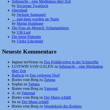
Sehnsucht – eine Meditation über Zeit
by
Szczepan Twardoch
Opernball
by
Stefanie Sargnagel
… und dann wurden sie Nazis
by
Martin Haidinger
Die Frau als Mensch: Schamaninnen
by
Ulli Lust
Die letzte Patientin
by
Ulrike Edschmid
Neueste Kommentare
Ingmar tenVenne
zu
Das Politikverbot in der Schlaraffia
LUITWIN VON GALEN
zu
Sehnsucht – eine Meditation
über Zeit
Bullwai
zu
Das verlorene Dorf
Bories vom Berg
zu
Tatjana
Sophia
zu
Tatjana
Bories vom Berg
zu
Vatermal
A.
zu
Vatermal
Bories vom Berg
zu
Der Mann schläft
Ira
zu
Der Mann schläft
Bories vom Berg
zu
Wendekreis des Krebses