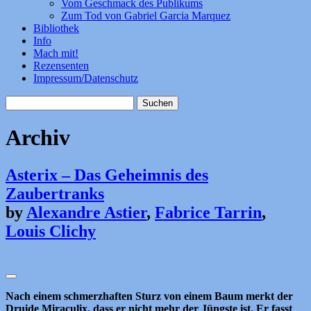
Vom Geschmack des Publikums
Zum Tod von Gabriel Garcia Marquez
Bibliothek
Info
Mach mit!
Rezensenten
Impressum/Datenschutz
Suchen
nach:
Archiv
Asterix – Das Geheimnis des
Zaubertranks
by
Alexandre Astier
,
Fabrice Tarrin
,
Louis Clichy
Nach einem schmerzhaften Sturz von einem Baum merkt der
Druide Miraculix, dass er nicht mehr der Jüngste ist. Er fasst