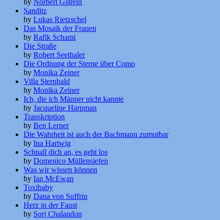
by
Norbert Gstrein
Sanditz
by
Lukas Rietzschel
Das Mosaik der Frauen
by
Rafik Schami
Die Straße
by
Robert Seethaler
Die Ordnung der Sterne über Como
by
Monika Zeiner
Villa Sternbald
by
Monika Zeiner
Ich, die ich Männer nicht kannte
by
Jacqueline Harpman
Transkription
by
Ben Lerner
Die Wahrheit ist auch der Bachmann zumutbar
by
Ina Hartwig
Schnall dich an, es geht los
by
Domenico Müllensiefen
Was wir wissen können
by
Ian McEwan
Toxibaby
by
Dana von Suffrin
Herz in der Faust
by
Sorj Chalandon