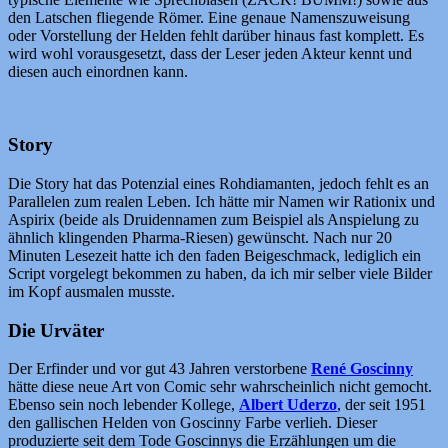
den Latschen fliegende Römer. Eine genaue Namenszuweisung
oder Vorstellung der Helden fehlt darüber hinaus fast komplett. Es
wird wohl vorausgesetzt, dass der Leser jeden Akteur kennt und
diesen auch einordnen kann.
Story
Die Story hat das Potenzial eines Rohdiamanten, jedoch fehlt es an
Parallelen zum realen Leben. Ich hätte mir Namen wir Rationix und
Aspirix (beide als Druidennamen zum Beispiel als Anspielung zu
ähnlich klingenden Pharma-Riesen) gewünscht. Nach nur 20
Minuten Lesezeit hatte ich den faden Beigeschmack, lediglich ein
Script vorgelegt bekommen zu haben, da ich mir selber viele Bilder
im Kopf ausmalen musste.
Die Urväter
Der Erfinder und vor gut 43 Jahren verstorbene
René Goscinny
hätte diese neue Art von Comic sehr wahrscheinlich nicht gemocht.
Ebenso sein noch lebender Kollege,
Albert Uderzo
, der seit 1951
den gallischen Helden von Goscinny Farbe verlieh. Dieser
produzierte seit dem Tode Goscinnys die Erzählungen um die