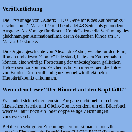
Veröffentlichung
Die Erstauflage von „Asterix – Das Geheimnis des Zaubertranks“
erschien am 7. März 2019 und beinhaltet 48 Seiten als gebundene
Ausgabe. Als Vorlage für diesen “Comic” diente die Verfilmung des
gleichnamigen Animationsfilms, der in deutschen Kinos am 14.
März 2019 startete.
Die Originalgeschichte von Alexandre Astier, welche für den Film,
Roman und diesen “Comic” Pate stand, hätte den Zauber haben
können, eine würdige Fortsetzung der unbesiegbaren gallischen
Helden sein zu können. Zeichentechnisch überzeugen die Bilder
von Fabrice Tarrin voll und ganz, wobei wir direkt beim
Hauptkritikpunkt ankommen.
Wenn dem Leser “Der Himmel auf den Kopf fällt!”
Es handelt sich bei der neuesten Ausgabe nicht mehr um einen
klassischen Asterix und Obelix-Comic, sondern um ein Bilderbuch,
welches “nur” noch ein- oder doppelseitige Zeichnungen
vorzuweisen hat.
Bei diesen sehr guten Zeichnungen vermisst man schmerzlich
typische Elemente wie Sprechblasen (ZACK! BUMM!) sowie aus