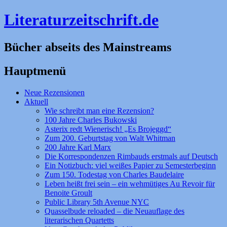
Literaturzeitschrift.de
Bücher abseits des Mainstreams
Hauptmenü
Zum
Neue Rezensionen
Inhalt
Aktuell
springen
Wie schreibt man eine Rezension?
100 Jahre Charles Bukowski
Asterix redt Wienerisch! „Es Brojeggd“
Zum 200. Geburtstag von Walt Whitman
200 Jahre Karl Marx
Die Korrespondenzen Rimbauds erstmals auf Deutsch
Ein Notizbuch: viel weißes Papier zu Semesterbeginn
Zum 150. Todestag von Charles Baudelaire
Leben heißt frei sein – ein wehmütiges Au Revoir für
Benoite Groult
Public Library 5th Avenue NYC
Quasselbude reloaded – die Neuauflage des
literarischen Quartetts