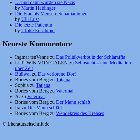
… und dann wurden sie Nazis
by
Martin Haidinger
Die Frau als Mensch: Schamaninnen
by
Ulli Lust
Die letzte Patientin
by
Ulrike Edschmid
Neueste Kommentare
Ingmar tenVenne
zu
Das Politikverbot in der Schlaraffia
LUITWIN VON GALEN
zu
Sehnsucht – eine Meditation
über Zeit
Bullwai
zu
Das verlorene Dorf
Bories vom Berg
zu
Tatjana
Sophia
zu
Tatjana
Bories vom Berg
zu
Vatermal
A.
zu
Vatermal
Bories vom Berg
zu
Der Mann schläft
Ira
zu
Der Mann schläft
Bories vom Berg
zu
Wendekreis des Krebses
© Literaturzeitschrift.de