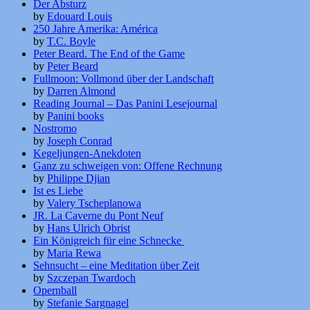
Der Absturz
by
Edouard Louis
250 Jahre Amerika: América
by
T.C. Boyle
Peter Beard. The End of the Game
by
Peter Beard
Fullmoon: Vollmond über der Landschaft
by
Darren Almond
Reading Journal – Das Panini Lesejournal
by
Panini books
Nostromo
by
Joseph Conrad
Kegeljungen-Anekdoten
Ganz zu schweigen von: Offene Rechnung
by
Philippe Djian
Ist es Liebe
by
Valery Tscheplanowa
JR. La Caverne du Pont Neuf
by
Hans Ulrich Obrist
Ein Königreich für eine Schnecke
by
Maria Rewa
Sehnsucht – eine Meditation über Zeit
by
Szczepan Twardoch
Opernball
by
Stefanie Sargnagel