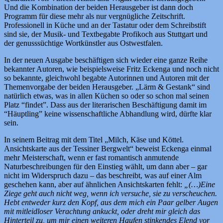
Und die Kombination der beiden Herausgeber ist dann doch
Programm für diese mehr als nur vergnügliche Zeitschrift.
Professionell in Küche und an der Tastatur oder dem Schreibstift
sind sie, der Musik- und Textbegabte Profikoch aus Stuttgart und
der genusssüchtige Wortkünstler aus Ostwestfalen.
In der neuen Ausgabe beschäftigen sich wieder eine ganze Reihe
bekannter Autoren, wie beispielsweise Fritz Eckenga und noch nicht
so bekannte, gleichwohl begabte Autorinnen und Autoren mit der
Themenvorgabe der beiden Herausgeber. „Lärm & Gestank“ sind
natürlich etwas, was in allen Küchen so oder so schon mal seinen
Platz “findet”. Dass aus der literarischen Beschäftigung damit im
“Häuptling” keine wissenschaftliche Abhandlung wird, dürfte klar
sein.
In seinem Beitrag mit dem Titel „Milch, Käse und Köttel.
Ansichtskarte aus der Tessiner Bergwelt“ beweist Eckenga einmal
mehr Meisterschaft, wenn er fast romantisch anmutende
Naturbeschreibungen für den Einstieg wählt, um dann aber – gar
nicht im Widerspruch dazu – das beschreibt, was auf einer Alm
geschehen kann, aber auf ähnlichen Ansichtskarten fehlt:
„(…)Eine
Ziege geht auch nicht weg, wenn ich versuche, sie zu verscheuchen.
Hebt entweder kurz den Kopf, aus dem mich ein Paar gelber Augen
mit mitleidloser Verachtung ankuckt, oder dreht mir gleich das
Hinterteil zu, um mir einen weiteren Haufen stinkendes Elend vor