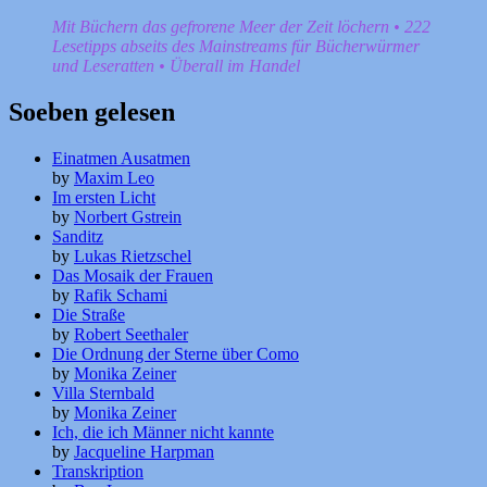
Mit Büchern das gefrorene Meer der Zeit löchern • 222
Lesetipps abseits des Mainstreams für Bücherwürmer
und Leseratten • Überall im Handel
Soeben gelesen
Einatmen Ausatmen
by
Maxim Leo
Im ersten Licht
by
Norbert Gstrein
Sanditz
by
Lukas Rietzschel
Das Mosaik der Frauen
by
Rafik Schami
Die Straße
by
Robert Seethaler
Die Ordnung der Sterne über Como
by
Monika Zeiner
Villa Sternbald
by
Monika Zeiner
Ich, die ich Männer nicht kannte
by
Jacqueline Harpman
Transkription