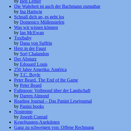
by
Ben Lerner
Die Wahrheit ist auch der Bachmann zumutbar
by
Ina Hartwig
Schnall dich an, es geht los
by
Domenico Müllensiefen
Was wir wissen können
by
Ian McEwan
Toxibaby
by
Dana von Suffrin
Herz in der Faust
by
Sorj Chalandon
Der Absturz
by
Edouard Louis
250 Jahre Amerika: América
by
T.C. Boyle
Peter Beard. The End of the Game
by
Peter Beard
Fullmoon: Vollmond über der Landschaft
by
Darren Almond
Reading Journal – Das Panini Lesejournal
by
Panini books
Nostromo
by
Joseph Conrad
Kegeljungen-Anekdoten
Ganz zu schweigen von: Offene Rechnung