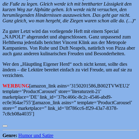
die Fuße zu legen. Gleich werde ich mit brettharter Lässigkeit den
kurzen Weg zur Alphütte gehen. Ich werde nicht versuchen, den
herumliegenden Hindernissen auszuweichen. Das geht gar nicht.
Ganz gleich, wo man hergeht, die Ziegen waren schon alle da. (…)
“
Zu guter Letzt wird das vorliegende Heft mit einem Special
„NAPOLI“ abgerundet und abgeschlossen. Ganz unpassend zum
Heftthema jedenfalls berichtet Vincent Klink aus der Metropole
Kampaniens. Von Ruhe und Duft Neapels, natürlich von Pizza aber
auch ganz anderen kulinarischen Freuden und Besonderheiten.
Wer den „Häuptling Eigener Herd“ noch nicht kennt, sollte dies
ändern – die Lektüre bereitet einfach zu viel Freude, um auf sie zu
verzichten.
WERBUNG
[amazon_link asins=’3150201586,B002TVWEU2′
template=’ProductCarousel’ store=’literaturzeit-21′
marketplace=’DE’ link_id=’37bc466c-8c2c-4546-abd9-
ec0e364ae755′][amazon_link asins=” template=’ProductCarousel’
store=” marketplace=” link_id=’0f786cc6-ff29-43a7-8378-
7c8cb08a4035′]
Genre:
Humor und Satire