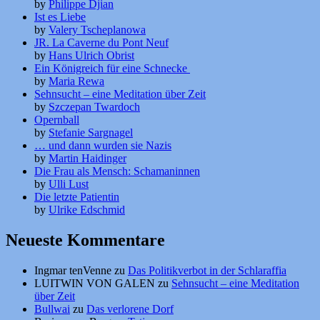
by
Philippe Djian
Ist es Liebe
by
Valery Tscheplanowa
JR. La Caverne du Pont Neuf
by
Hans Ulrich Obrist
Ein Königreich für eine Schnecke
by
Maria Rewa
Sehnsucht – eine Meditation über Zeit
by
Szczepan Twardoch
Opernball
by
Stefanie Sargnagel
… und dann wurden sie Nazis
by
Martin Haidinger
Die Frau als Mensch: Schamaninnen
by
Ulli Lust
Die letzte Patientin
by
Ulrike Edschmid
Neueste Kommentare
Ingmar tenVenne
zu
Das Politikverbot in der Schlaraffia
LUITWIN VON GALEN
zu
Sehnsucht – eine Meditation
über Zeit
Bullwai
zu
Das verlorene Dorf