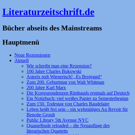
Literaturzeitschrift.de
Bücher abseits des Mainstreams
Hauptmenü
Zum
Neue Rezensionen
Inhalt
Aktuell
springen
Wie schreibt man eine Rezension?
100 Jahre Charles Bukowski
Asterix redt Wienerisch! „Es Brojeggd“
Zum 200. Geburtstag von Walt Whitman
200 Jahre Karl Marx
Die Korrespondenzen Rimbauds erstmals auf Deutsch
Ein Notizbuch: viel weißes Papier zu Semesterbeginn
Zum 150. Todestag von Charles Baudelaire
Leben heißt frei sein – ein wehmütiges Au Revoir für
Benoite Groult
Public Library 5th Avenue NYC
Quasselbude reloaded – die Neuauflage des
literarischen Quartetts