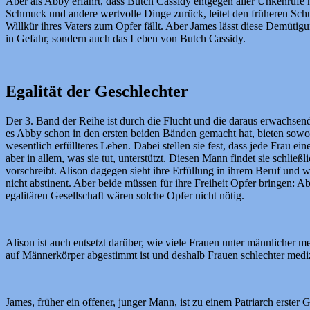
Aber als Abby erfährt, dass Butch Cassidy entgegen aller Unkenrufe no
Schmuck und andere wertvolle Dinge zurück, leitet den früheren Schul
Willkür ihres Vaters zum Opfer fällt. Aber James lässt diese Demütigu
in Gefahr, sondern auch das Leben von Butch Cassidy.
Egalität der Geschlechter
Der 3. Band der Reihe ist durch die Flucht und die daraus erwachsend
es Abby schon in den ersten beiden Bänden gemacht hat, bieten sowohl
wesentlich erfüllteres Leben. Dabei stellen sie fest, dass jede Frau e
aber in allem, was sie tut, unterstützt. Diesen Mann findet sie schlie
vorschreibt. Alison dagegen sieht ihre Erfüllung in ihrem Beruf und w
nicht abstinent. Aber beide müssen für ihre Freiheit Opfer bringen: Ab
egalitären Gesellschaft wären solche Opfer nicht nötig.
Alison ist auch entsetzt darüber, wie viele Frauen unter männlicher 
auf Männerkörper abgestimmt ist und deshalb Frauen schlechter medi
James, früher ein offener, junger Mann, ist zu einem Patriarch erster G