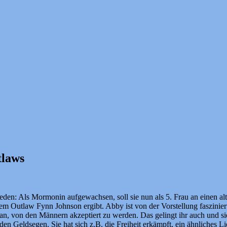
tlaws
ieden: Als Mormonin aufgewachsen, soll sie nun als 5. Frau an einen 
t dem Outlaw Fynn Johnson ergibt. Abby ist von der Vorstellung faszini
n, von den Männern akzeptiert zu werden. Das gelingt ihr auch und sie 
 den Geldsegen. Sie hat sich z.B. die Freiheit erkämpft, ein ähnliches