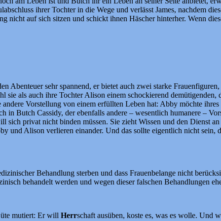
ch am Leben ist und Butch ihr ein Leben an seiner Seite anbietet, erwa
abschluss ihrer Tochter in die Wege und verlässt James, nachdem dieser
ng nicht auf sich sitzen und schickt ihnen Häscher hinterher. Wenn dies
en Abenteuer sehr spannend, er bietet auch zwei starke Frauenfiguren, 
 sie als auch ihre Tochter Alison einem schockierend demütigenden, di
ine andere Vorstellung von einem erfüllten Leben hat: Abby möchte ihres 
ßlich in Butch Cassidy, der ebenfalls andere – wesentlich humanere – Vo
ill sich privat nicht binden müssen. Sie zieht Wissen und den Dienst a
by und Alison verlieren einander. Und das sollte eigentlich nicht sein, 
medizinischer Behandlung sterben und dass Frauenbelange nicht berücksi
zinisch behandelt werden und wegen dieser falschen Behandlungen ehe
üte mutiert: Er will
Herr
schaft ausüben, koste es, was es wolle. Und w