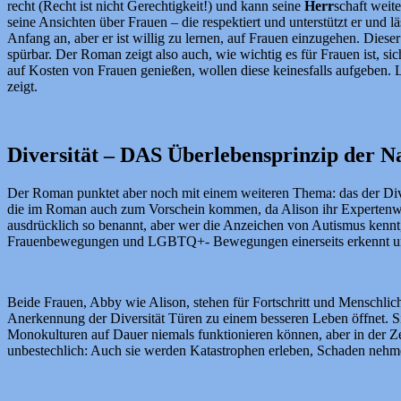
recht (Recht ist nicht Gerechtigkeit!) und kann seine
Herr
schaft weit
seine Ansichten über Frauen – die respektiert und unterstützt er und lä
Anfang an, aber er ist willig zu lernen, auf Frauen einzugehen. Die
spürbar. Der Roman zeigt also auch, wie wichtig es für Frauen ist, s
auf Kosten von Frauen genießen, wollen diese keinesfalls aufgeben. 
zeigt.
Diversität – DAS Überlebensprinzip der N
Der Roman punktet aber noch mit einem weiteren Thema: das der Diversi
die im Roman auch zum Vorschein kommen, da Alison ihr Expertenwisse
ausdrücklich so benannt, aber wer die Anzeichen von Autismus kennt,
Frauenbewegungen und LGBTQ+- Bewegungen einerseits erkennt und and
Beide Frauen, Abby wie Alison, stehen für Fortschritt und Menschlichk
Anerkennung der Diversität Türen zu einem besseren Leben öffnet. Sie
Monokulturen auf Dauer niemals funktionieren können, aber in der Ze
unbestechlich: Auch sie werden Katastrophen erleben, Schaden nehmen