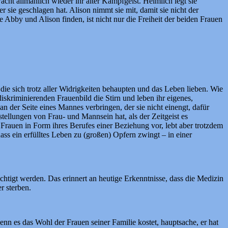
cht allmählich wieder ihr alter Kampfgeist. Heimlich legt sie
 sie geschlagen hat. Alison nimmt sie mit, damit sie nicht der
e Abby und Alison finden, ist nicht nur die Freiheit der beiden Frauen
die sich trotz aller Widrigkeiten behaupten und das Leben lieben. Wie
skriminierenden Frauenbild die Stirn und leben ihr eigenes,
an der Seite eines Mannes verbringen, der sie nicht einengt, dafür
rstellungen von Frau- und Mannsein hat, als der Zeitgeist es
n Frauen in Form ihres Berufes einer Beziehung vor, lebt aber trotzdem
dass ein erfülltes Leben zu (großen) Opfern zwingt – in einer
chtigt werden. Das erinnert an heutige Erkenntnisse, dass die Medizin
r sterben.
enn es das Wohl der Frauen seiner Familie kostet, hauptsache, er hat