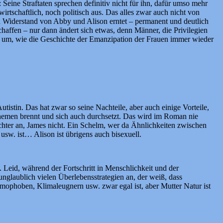
Seine Straftaten sprechen definitiv nicht für ihn, dafür umso mehr
 wirtschaftlich, noch politisch aus. Das alles zwar auch nicht von
en Widerstand von Abby und Alison erntet – permanent und deutlich
chaffen – nur dann ändert sich etwas, denn Männer, die Privilegien
ie um, wie die Geschichte der Emanzipation der Frauen immer wieder
tistin. Das hat zwar so seine Nachteile, aber auch einige Vorteile,
Themen brennt und sich auch durchsetzt. Das wird im Roman nie
ochter an, James nicht. Ein Schelm, wer da Ähnlichkeiten zwischen
w. ist… Alison ist übrigens auch bisexuell.
. Leid, während der Fortschritt in Menschlichkeit und der
unglaublich vielen Überlebensstrategien an, der weiß, dass
omophoben, Klimaleugnern usw. zwar egal ist, aber Mutter Natur ist