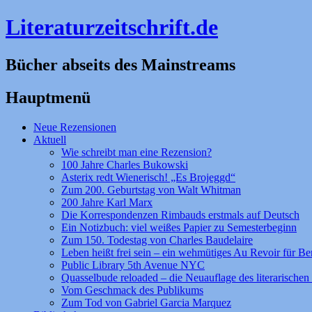
Literaturzeitschrift.de
Bücher abseits des Mainstreams
Hauptmenü
Zum
Neue Rezensionen
Inhalt
Aktuell
springen
Wie schreibt man eine Rezension?
100 Jahre Charles Bukowski
Asterix redt Wienerisch! „Es Brojeggd“
Zum 200. Geburtstag von Walt Whitman
200 Jahre Karl Marx
Die Korrespondenzen Rimbauds erstmals auf Deutsch
Ein Notizbuch: viel weißes Papier zu Semesterbeginn
Zum 150. Todestag von Charles Baudelaire
Leben heißt frei sein – ein wehmütiges Au Revoir für Be
Public Library 5th Avenue NYC
Quasselbude reloaded – die Neuauflage des literarischen 
Vom Geschmack des Publikums
Zum Tod von Gabriel Garcia Marquez