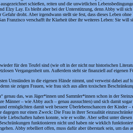
ie ausgezeichnet schießen, reiten und die unwirtlichen Lebensbedingung
d Elzy Lay. Es bleibt aber bei der Unterstützung, denn Abby will sich s
Gefahr droht. Aber irgendwann stellt sie fest, dass dieses Leben ohne
 Franzisco verschafft ihr Klarheit über ihr weiteres Leben: Sie will si
der für den Teufel sind (wie oft in der nicht nur historischen Literatur
tzlosen Vergangenheit um. Außerdem steht sie finanziell auf eigenen Füß
ierigsten Umständen in die eigenen Hände nimmt, und verweist dabei au
, denn sie zeigen Frauen, wie frau sich aus allen toxischen Beschränkunge
“ genau das, was Jäger*innen und Sammler*innen schon in der Steinze
r ihre Männer – wie Abby auch – genau aussuchten) und sich damit sogar
und ermöglichten damit weit bessere Überlebenschancen der Kinder – 
 dagegen nur einen Zweck: Die Frau in ihrer Sexualität einzuschränke
ele Liebschaften haben konnte, wie er wollte. Aber selbst unter diese
eschränkungen funktionieren nicht und haben nie wirklich funktionier
gehen. Abby rebelliert offen, muss dafür aber überstark sein, um das au