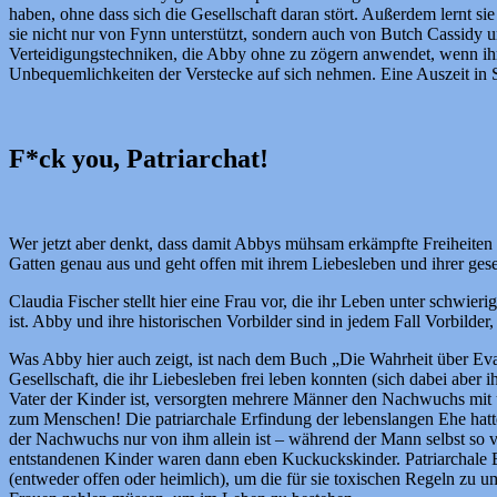
haben, ohne dass sich die Gesellschaft daran stört. Außerdem lernt s
sie nicht nur von Fynn unterstützt, sondern auch von Butch Cassidy un
Verteidigungstechniken, die Abby ohne zu zögern anwendet, wenn ihr 
Unbequemlichkeiten der Verstecke auf sich nehmen. Eine Auszeit in San
F*ck you, Patriarchat!
Wer jetzt aber denkt, dass damit Abbys mühsam erkämpfte Freiheiten wie
Gatten genau aus und geht offen mit ihrem Liebesleben und ihrer gese
Claudia Fischer stellt hier eine Frau vor, die ihr Leben unter schw
ist. Abby und ihre historischen Vorbilder sind in jedem Fall Vorbilder
Was Abby hier auch zeigt, ist nach dem Buch „Die Wahrheit über Eva
Gesellschaft, die ihr Liebesleben frei leben konnten (sich dabei abe
Vater der Kinder ist, versorgten mehrere Männer den Nachwuchs mit 
zum Menschen! Die patriarchale Erfindung der lebenslangen Ehe hatte
der Nachwuchs nur von ihm allein ist – während der Mann selbst so vi
entstandenen Kinder waren dann eben Kuckuckskinder. Patriarchale B
(entweder offen oder heimlich), um die für sie toxischen Regeln zu um