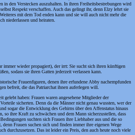
en in den Verstecken auszuhalten. In ihren Freiheitsbestrebungen wird
elbst Respekt verschaffen. Auch das gelingt ihr, denn Elzy lehrt sie
 Weiteres mit dem Tod enden kann und sie will auch nicht mehr die
ch niederlassen und heiraten.
 immer wieder propagiert), der irrt: Sie sucht sich ihren künftigen
en, sodass sie ihren Gatten jederzeit verlassen kann.
f historische Frauenfiguren, denen ihre erfundene Abby nachempfunden
n befreit, die das Patriarchat ihnen auferlegen will.
it gelebt haben: Frauen waren angesehene Mitglieder der
 Vorteile sicherten. Denn da die Männer nicht genau wussten, wer der
und sogar die Entwicklung des Gehirns über den Affenstatus hinaus
n, so ihre Kraft zu schwächen und dem Mann sicherzustellen, dass
n Bedingungen suchten sich Frauen ihre Liebhaber aus und die so
t, denn Frauen suchen sich und finden immer ihre eigenen Wege
ch durchzusetzen. Das ist leider ein Preis, den auch heute noch viele