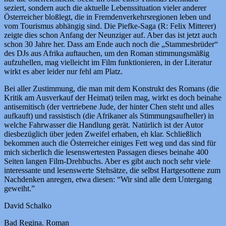
seziert, sondern auch die aktuelle Lebenssituation vieler anderer
Österreicher bloßlegt, die in Fremdenverkehrsregionen leben und
vom Tourismus abhängig sind. Die Piefke-Saga (R: Felix Mitterer)
zeigte dies schon Anfang der Neunziger auf. Aber das ist jetzt auch
schon 30 Jahre her. Dass am Ende auch noch die „Stammesbrüder“
des DJs aus Afrika auftauchen, um den Roman stimmungsmäßig
aufzuhellen, mag vielleicht im Film funktionieren, in der Literatur
wirkt es aber leider nur fehl am Platz.
Bei aller Zustimmung, die man mit dem Konstrukt des Romans (die
Kritik am Ausverkauf der Heimat) teilen mag, wirkt es doch beinahe
antisemitisch (der vertriebene Jude, der hinter Chen steht und alles
aufkauft) und rassistisch (die Afrikaner als Stimmungsaufheller) in
welche Fahrwasser die Handlung gerät. Natürlich ist der Autor
diesbezüglich über jeden Zweifel erhaben, eh klar. Schließlich
bekommen auch die Österreicher einiges Fett weg und das sind für
mich sicherlich die lesenswertesten Passagen dieses beinahe 400
Seiten langen Film-Drehbuchs. Aber es gibt auch noch sehr viele
interessante und lesenswerte Stehsätze, die selbst Hartgesottene zum
Nachdenken anregen, etwa diesen: “Wir sind alle dem Untergang
geweiht.”
David Schalko
Bad Regina. Roman