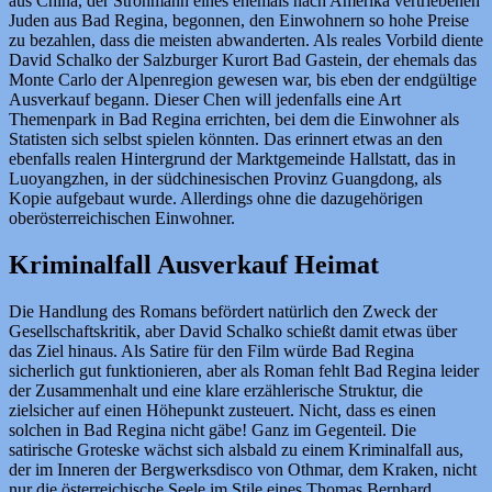
aus China, der Strohmann eines ehemals nach Amerika vertriebenen
Juden aus Bad Regina, begonnen, den Einwohnern so hohe Preise
zu bezahlen, dass die meisten abwanderten. Als reales Vorbild diente
David Schalko der Salzburger Kurort Bad Gastein, der ehemals das
Monte Carlo der Alpenregion gewesen war, bis eben der endgültige
Ausverkauf begann. Dieser Chen will jedenfalls eine Art
Themenpark in Bad Regina errichten, bei dem die Einwohner als
Statisten sich selbst spielen könnten. Das erinnert etwas an den
ebenfalls realen Hintergrund der Marktgemeinde Hallstatt, das in
Luoyangzhen, in der südchinesischen Provinz Guangdong, als
Kopie aufgebaut wurde. Allerdings ohne die dazugehörigen
oberösterreichischen Einwohner.
Kriminalfall Ausverkauf Heimat
Die Handlung des Romans befördert natürlich den Zweck der
Gesellschaftskritik, aber David Schalko schießt damit etwas über
das Ziel hinaus. Als Satire für den Film würde Bad Regina
sicherlich gut funktionieren, aber als Roman fehlt Bad Regina leider
der Zusammenhalt und eine klare erzählerische Struktur, die
zielsicher auf einen Höhepunkt zusteuert. Nicht, dass es einen
solchen in Bad Regina nicht gäbe! Ganz im Gegenteil. Die
satirische Groteske wächst sich alsbald zu einem Kriminalfall aus,
der im Inneren der Bergwerksdisco von Othmar, dem Kraken, nicht
nur die österreichische Seele im Stile eines Thomas Bernhard