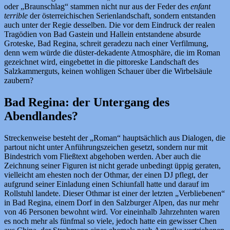
oder „Braunschlag“ stammen nicht nur aus der Feder des
enfant
terrible
der österreichischen Serienlandschaft, sondern entstanden
auch unter der Regie desselben. Die vor dem Eindruck der realen
Tragödien von Bad Gastein und Hallein entstandene absurde
Groteske, Bad Regina, schreit geradezu nach einer Verfilmung,
denn wem würde die düster-dekadente Atmosphäre, die im Roman
gezeichnet wird, eingebettet in die pittoreske Landschaft des
Salzkammerguts, keinen wohligen Schauer über die Wirbelsäule
zaubern?
Bad Regina: der Untergang des
Abendlandes?
Streckenweise besteht der „Roman“ hauptsächlich aus Dialogen, die
partout nicht unter Anführungszeichen gesetzt, sondern nur mit
Bindestrich vom Fließtext abgehoben werden. Aber auch die
Zeichnung seiner Figuren ist nicht gerade unbedingt üppig geraten,
vielleicht am ehesten noch der Othmar, der einen DJ pflegt, der
aufgrund seiner Einladung einen Schiunfall hatte und darauf im
Rollstuhl landete. Dieser Othmar ist einer der letzten „Verbliebenen“
in Bad Regina, einem Dorf in den Salzburger Alpen, das nur mehr
von 46 Personen bewohnt wird. Vor eineinhalb Jahrzehnten waren
es noch mehr als fünfmal so viele, jedoch hatte ein gewisser Chen