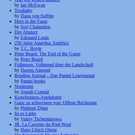
by
Ian McEwan
Toxibaby
by
Dana von Suffrin
Herz in der Faust
by
Sorj Chalandon
Der Absturz
by
Edouard Louis
250 Jahre Amerika: América
by
T.C. Boyle
Peter Beard. The End of the Game
by
Peter Beard
Fullmoon: Vollmond über der Landschaft
by
Darren Almond
Reading Journal – Das Panini Lesejournal
by
Panini books
Nostromo
by
Joseph Conrad
Kegeljungen-Anekdoten
Ganz zu schweigen von: Offene Rechnung
by
Philippe Djian
Ist es Liebe
by
Valery Tscheplanowa
JR. La Caverne du Pont Neuf
by
Hans Ulrich Obrist