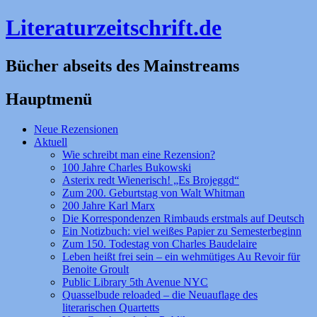
Literaturzeitschrift.de
Bücher abseits des Mainstreams
Hauptmenü
Zum
Neue Rezensionen
Inhalt
Aktuell
springen
Wie schreibt man eine Rezension?
100 Jahre Charles Bukowski
Asterix redt Wienerisch! „Es Brojeggd“
Zum 200. Geburtstag von Walt Whitman
200 Jahre Karl Marx
Die Korrespondenzen Rimbauds erstmals auf Deutsch
Ein Notizbuch: viel weißes Papier zu Semesterbeginn
Zum 150. Todestag von Charles Baudelaire
Leben heißt frei sein – ein wehmütiges Au Revoir für
Benoite Groult
Public Library 5th Avenue NYC
Quasselbude reloaded – die Neuauflage des
literarischen Quartetts