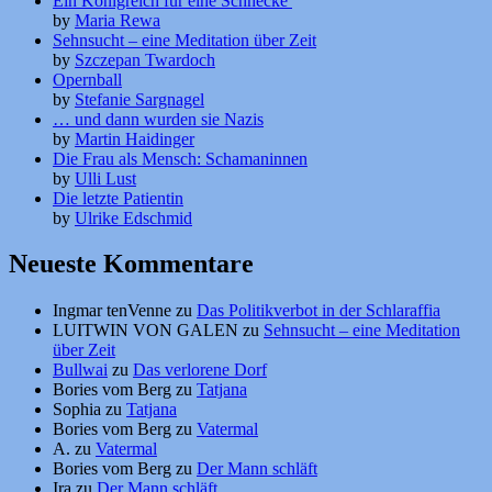
Ein Königreich für eine Schnecke
by
Maria Rewa
Sehnsucht – eine Meditation über Zeit
by
Szczepan Twardoch
Opernball
by
Stefanie Sargnagel
… und dann wurden sie Nazis
by
Martin Haidinger
Die Frau als Mensch: Schamaninnen
by
Ulli Lust
Die letzte Patientin
by
Ulrike Edschmid
Neueste Kommentare
Ingmar tenVenne
zu
Das Politikverbot in der Schlaraffia
LUITWIN VON GALEN
zu
Sehnsucht – eine Meditation
über Zeit
Bullwai
zu
Das verlorene Dorf
Bories vom Berg
zu
Tatjana
Sophia
zu
Tatjana
Bories vom Berg
zu
Vatermal
A.
zu
Vatermal
Bories vom Berg
zu
Der Mann schläft
Ira
zu
Der Mann schläft