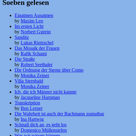
Soeben gelesen
Einatmen Ausatmen
by
Maxim Leo
Im ersten Licht
by
Norbert Gstrein
Sanditz
by
Lukas Rietzschel
Das Mosaik der Frauen
by
Rafik Schami
Die Straße
by
Robert Seethaler
Die Ordnung der Sterne über Como
by
Monika Zeiner
Villa Sternbald
by
Monika Zeiner
Ich, die ich Männer nicht kannte
by
Jacqueline Harpman
Transkription
by
Ben Lerner
Die Wahrheit ist auch der Bachmann zumutbar
by
Ina Hartwig
Schnall dich an, es geht los
by
Domenico Müllensiefen
Was wir wissen können