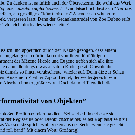
. Zu danken ist natürlich auch der Übersetzerin, die wohl das Werk
dig, aber absolut empfehlenswert
“. Und tatsächlich liest sich “
Nur das
rfeier, ein geselliges, “künstlerisches” Abendessen wird zum
rk, vergessen lässt. Denn der Gedankenstrudel von Zoe Dubno reißt
e
” vielleicht doch alles wieder rettet?
üsslich und appetitlich durch den Kakao gezogen, dass einem
ern angelangt sein dürfte, kommt von ihrem fünfjährigen
artment der Mäzene Nicole und Eugene treffen sich alle ihre
 die dann allerdings etwas aus dem Ruder gerät. Obwohl die
 sie damals so ihnen verabscheute, wieder auf. Denn die zur Schau
 Aus einem Vierliter-Ziploc-Beutel, der weitergereicht wird,
e Abscheu immer größer wird. Doch dann trifft endlich die
formativität von Objekten”
bloßen Profitmaximierung dient. Selbst die Filme die sie sich
cht der Regisseure oder Drehbuchschreiber, selbst Kapitalist sein zu
 Wasser, sie spricht wohl vielen aus der Seele, wenn sie gesteht,
 and roll band? Mit einem Wort: Großartig!