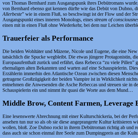
von Thomas Bernhard zum Ausgangspunk ihres Debütromans wurde, wie 
von Bernhard ebenso gut kennen dürfte wie das Debüt von Dubno, die
Allerbeste
” wie in einem Fluß, so beschwingt ist der Flow und der St
Ausgangspunkt eines inneren Monologs, eines
stream of consciousne
einen mit in einen Fluß ohne Wiederkehr, bei dem nur Leichen überb
Trauerfeier als Performance
Die beiden Wohltäter und Mäzene, Nicole und Eugene, die eine New Yo
tatsächlich die Spucke wegbleibt. Die etwas jüngere Protagonistin, d
Europaaufenthalt zurück und erfährt, dass Rebecca “zu viele Pillen” 
ehemaligen alten Bekannten und warten auf eine Schauspielerin. Diese
Erzählerin immerhin den Atlantische Ozean zwischen diesen Menschen un
getragene Großzügigkeit der beiden Vampire ist in Wirklichkeit nicht
entnehmen die Anwesenden die Asche Rebeccas und streuen sie in den 
Schauspielerin ein und nimmt ihr quasi die Worte aus dem Mund…
Middle Brow, Content Farmen, Leverage B
Eine lesenswerte Abrechnung mit einer Kulturschickeria, bei der Perf
ansehen tun nur so als ob sie diese angeprangerte Kultur kritisieren w
wollen, bloß. Zoe Dubno rockt in ihrem Debütroman richtig ab und rei
dass auch sie schon einmal ihre Seele zum Dumpingpreis an die Kulturi