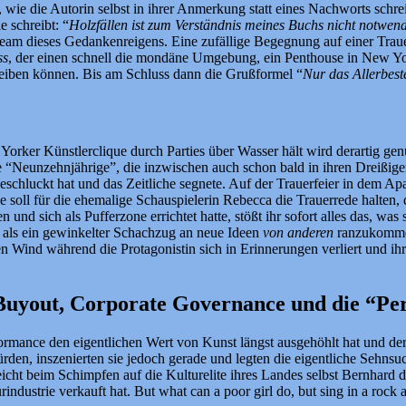
die Autorin selbst in ihrer Anmerkung statt eines Nachworts schreibt
 schreibt: “
Holzfällen ist zum Verständnis meines Buchs nicht notwen
ream dieses Gedankenreigens. Eine zufällige Begegnung auf einer Traue
ss
, der einen schnell die mondäne Umgebung, ein Penthouse in New Yo
leiben können. Bis am Schluss dann die Grußformel “
Nur das Allerbest
rker Künstlerclique durch Parties über Wasser hält wird derartig gen
ie “Neunzehnjährige”, die inzwischen auch schon bald in ihren Dreißig
geschluckt hat und das Zeitliche segnete. Auf der Trauerfeier in dem Ap
 soll für die ehemalige Schauspielerin Rebecca die Trauerrede halten,
d sich als Pufferzone errichtet hatte, stößt ihr sofort alles das, was
s als ein gewinkelter Schachzug an neue Ideen
von anderen
ranzukommen.
Wind während die Protagonistin sich in Erinnerungen verliert und ihr
uyout, Corporate Governance und die “Per
ormance den eigentlichen Wert von Kunst längst ausgehöhlt hat und der 
ürden, inszenierten sie jedoch gerade und legten die eigentliche Sehnsu
cht beim Schimpfen auf die Kulturelite ihres Landes selbst Bernhard das
ndustrie verkauft hat. But what can a poor girl do, but sing in a rock