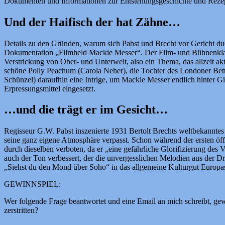
Dokumenten und Informationen zur Entstehungsgeschichte und Rezeptio
Und der Haifisch der hat Zähne…
Details zu den Gründen, warum sich Pabst und Brecht vor Gericht du
Dokumentation „Filmheld Mackie Messer“. Der Film- und Bühnenklassi
Verstrickung von Ober- und Unterwelt, also ein Thema, das allzeit ak
schöne Polly Peachum (Carola Neher), die Tochter des Londoner Bettl
Schünzel) daraufhin eine Intrige, um Mackie Messer endlich hinter G
Erpressungsmittel eingesetzt.
…und die trägt er im Gesicht…
Regisseur G.W. Pabst inszenierte 1931 Bertolt Brechts weltbekanntes T
seine ganz eigene Atmosphäre verpasst. Schon während der ersten ö
durch dieselben verboten, da er „eine gefährliche Glorifizierung des
auch der Ton verbessert, der die unvergesslichen Melodien aus der D
„Siehst du den Mond über Soho“ in das allgemeine Kulturgut Europas
GEWINNSPIEL:
Wer folgende Frage beantwortet und eine Email an mich schreibt, ge
zerstritten?