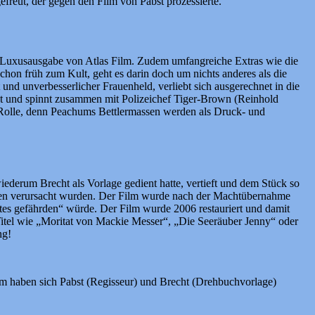
freut, der gegen den Film von Pabst prozessierte.
en Luxusausgabe von Atlas Film. Zudem umfangreiche Extras wie die
hon früh zum Kult, geht es darin doch um nichts anderes als die
und unverbesserlicher Frauenheld, verliebt sich ausgerechnet in die
rat und spinnt zusammen mit Polizeichef Tiger-Brown (Reinhold
ge Rolle, denn Peachums Bettlermassen werden als Druck- und
wiederum Brecht als Vorlage gedient hatte, vertieft und dem Stück so
sten verursacht wurden. Der Film wurde nach der Machtübernahme
aates gefährden“ würde. Der Film wurde 2006 restauriert und damit
Titel wie „Moritat von Mackie Messer“, „Die Seeräuber Jenny“ oder
ng!
um haben sich Pabst (Regisseur) und Brecht (Drehbuchvorlage)