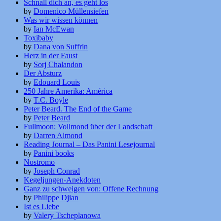
Schnall dich an, es geht los
by
Domenico Müllensiefen
Was wir wissen können
by
Ian McEwan
Toxibaby
by
Dana von Suffrin
Herz in der Faust
by
Sorj Chalandon
Der Absturz
by
Edouard Louis
250 Jahre Amerika: América
by
T.C. Boyle
Peter Beard. The End of the Game
by
Peter Beard
Fullmoon: Vollmond über der Landschaft
by
Darren Almond
Reading Journal – Das Panini Lesejournal
by
Panini books
Nostromo
by
Joseph Conrad
Kegeljungen-Anekdoten
Ganz zu schweigen von: Offene Rechnung
by
Philippe Djian
Ist es Liebe
by
Valery Tscheplanowa