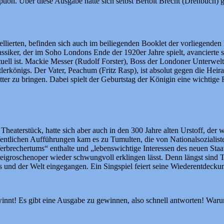
n. Über diese Ausgabe hätte sich selbst Bertolt Brecht (Drehbuch) ge
ellierten, befinden sich auch im beiliegenden Booklet der vorliegend
ker, der im Soho Londons Ende der 1920er Jahre spielt, avancierte sc
tuell ist. Mackie Messer (Rudolf Forster), Boss der Londoner Unterwelt 
erkönigs. Der Vater, Peachum (Fritz Rasp), ist absolut gegen die Hei
itter zu bringen. Dabei spielt der Geburtstag der Königin eine wichti
heaterstück, hatte sich aber auch in den 300 Jahre alten Urstoff, der 
ffentlichen Aufführungen kam es zu Tumulten, die von Nationalsoziali
 Verbrechertums“ enthalte und „lebenswichtige Interessen des neuen St
reigroschenoper wieder schwungvoll erklingen lässt. Denn längst sind 
 und der Welt eingegangen. Ein Singspiel feiert seine Wiederentdecku
winnt! Es gibt eine Ausgabe zu gewinnen, also schnell antworten! War