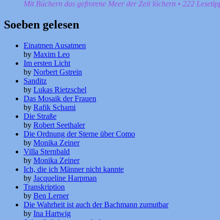
Mit Büchern das gefrorene Meer der Zeit löchern • 222 Leseti
Soeben gelesen
Einatmen Ausatmen
by
Maxim Leo
Im ersten Licht
by
Norbert Gstrein
Sanditz
by
Lukas Rietzschel
Das Mosaik der Frauen
by
Rafik Schami
Die Straße
by
Robert Seethaler
Die Ordnung der Sterne über Como
by
Monika Zeiner
Villa Sternbald
by
Monika Zeiner
Ich, die ich Männer nicht kannte
by
Jacqueline Harpman
Transkription
by
Ben Lerner
Die Wahrheit ist auch der Bachmann zumutbar
by
Ina Hartwig