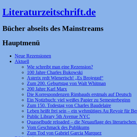
Literaturzeitschrift.de
Bücher abseits des Mainstreams
Hauptmenü
Zum
Neue Rezensionen
Inhalt
Aktuell
springen
Wie schreibt man eine Rezension?
100 Jahre Charles Bukowski
Asterix redt Wienerisch! „Es Brojeggd“
Zum 200. Geburtstag von Walt Whitman
200 Jahre Karl Marx
Die Korrespondenzen Rimbauds erstmals auf Deutsch
Ein Notizbuch: viel weißes Papier zu Semesterbeginn
Zum 150. Todestag von Charles Baudelaire
Leben heißt frei sein – ein wehmütiges Au Revoir für Be
Public Library 5th Avenue NYC
Quasselbude reloaded – die Neuauflage des literarischen 
Vom Geschmack des Publikums
Zum Tod von Gabriel Garcia Marquez