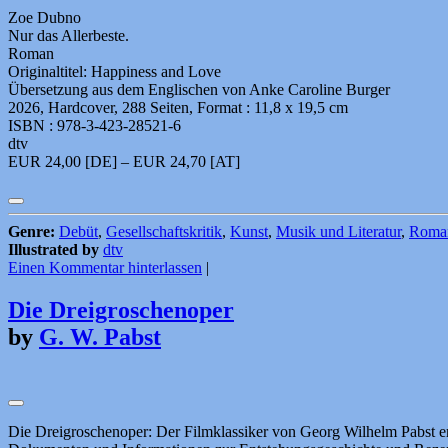
Zoe Dubno
Nur das Allerbeste.
Roman
Originaltitel: Happiness and Love
Übersetzung aus dem Englischen von Anke Caroline Burger
2026, Hardcover, 288 Seiten, Format : 11,8 x 19,5 cm
ISBN : 978-3-423-28521-6
dtv
EUR 24,00 [DE] – EUR 24,70 [AT]
Genre:
Debüt
,
Gesellschaftskritik
,
Kunst
,
Musik und Literatur
,
Roma
Illustrated by
dtv
Einen Kommentar hinterlassen
|
Die Dreigroschenoper
by
G. W. Pabst
Die Dreigroschenoper: Der Filmklassiker von Georg Wilhelm Pabst er