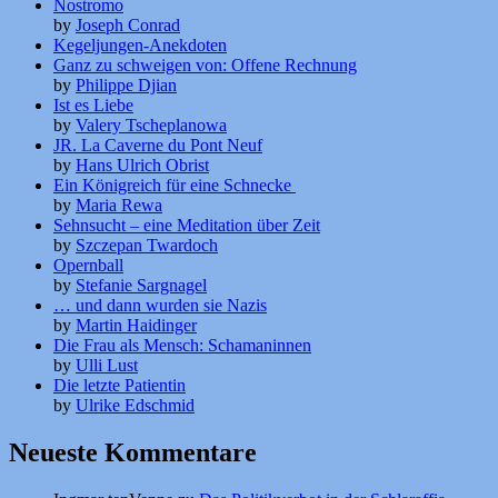
Nostromo
by
Joseph Conrad
Kegeljungen-Anekdoten
Ganz zu schweigen von: Offene Rechnung
by
Philippe Djian
Ist es Liebe
by
Valery Tscheplanowa
JR. La Caverne du Pont Neuf
by
Hans Ulrich Obrist
Ein Königreich für eine Schnecke
by
Maria Rewa
Sehnsucht – eine Meditation über Zeit
by
Szczepan Twardoch
Opernball
by
Stefanie Sargnagel
… und dann wurden sie Nazis
by
Martin Haidinger
Die Frau als Mensch: Schamaninnen
by
Ulli Lust
Die letzte Patientin
by
Ulrike Edschmid
Neueste Kommentare