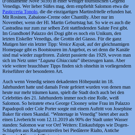
(Fondamente Nove 5039) in einer weniger touristischen Gegend
Venedigs. Wer lieber Süßes mag, dem empfiehlt Salomon etwa die
Pasticceria Tonolo
, die die einzigartigen Martinsfritelle erfunden hat.
Mit Rosinen, Zabaione-Creme oder Chantilly. Aber nur im
November, wenn der Hl. Martin Geburtstag hat. So wie es auch die
Castradina nur zum zur selben Zeit stattfindenden Salute Fest gibt.
Im Grandhotel Palazzo dei Dogi gibt es noch ein Unikum, den
letzten Eiskeller Venedigs, die Grottin del Giasso. Für die ganz
Mutigen hier ein letzter Tipp:
Venice Kayak
, auf der gleichnamigen
Homepage gibt es Bootstouren im Angebot, es sei denn die Kanäle
sind mal wieder zugefroren. Zuletzt passierte das 1929, wovon man
sich im Netz unter “
Laguna Ghiacciata
” überzeugen kann. Aber
viele weitere brauchbare Tipps finden sich ohnehin in vorliegendem
Reiseführer der besonderen Art.
Auch wenn Venedig seinen dekadenten Höhepunkt im 18.
Jahrhundert hatte und damals Feste gefeiert wurden von denen man
heute nur mehr träumen kann, spielt die Stadt doch auch bei den
Celebrities des 21. Jahrhunderts immer noch eine Rolle, weiß
Salomon. So heiratete etwa George Clooney seine Frau im Palazzo
Papadopoli oder Cole Porter sorgte mit einem Auftritt von Josephine
Baker für einen Skandal. “Wintertage in Venedig” bietet aber auch
einen Livebericht vom 12.11.2019 als 90% der Stadt unter Wasser
standen: Salomon war vor Ort! Weiters: Einkaufstipps wie Dogen-
Schlapfen aus Radgummireifen bei Piedàterre Rialto, Antiche