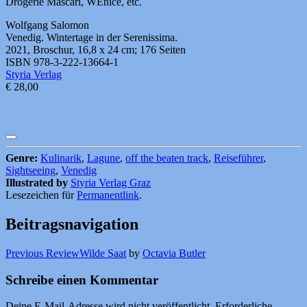
Drogerie Màscari, WEnice, etc.
Wolfgang Salomon
Venedig. Wintertage in der Serenissima.
2021, Broschur, 16,8 x 24 cm; 176 Seiten
ISBN 978-3-222-13664-1
Styria Verlag
€ 28,00
Genre:
Kulinarik
,
Lagune
,
off the beaten track
,
Reiseführer
,
Sightseeing
,
Venedig
Illustrated by
Styria Verlag Graz
Lesezeichen für
Permanentlink
.
Beitragsnavigation
Previous Review
Wilde Saat
by
Octavia Butler
Schreibe einen Kommentar
Deine E-Mail-Adresse wird nicht veröffentlicht.
Erforderliche