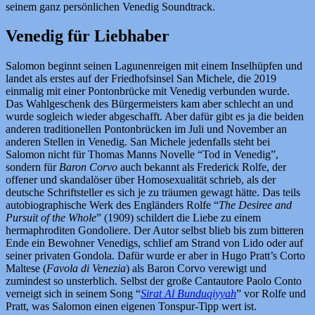
seinem ganz persönlichen Venedig Soundtrack.
Venedig für Liebhaber
Salomon beginnt seinen Lagunenreigen mit einem Inselhüpfen und
landet als erstes auf der Friedhofsinsel San Michele, die 2019
einmalig mit einer Pontonbrücke mit Venedig verbunden wurde.
Das Wahlgeschenk des Bürgermeisters kam aber schlecht an und
wurde sogleich wieder abgeschafft. Aber dafür gibt es ja die beiden
anderen traditionellen Pontonbrücken im Juli und November an
anderen Stellen in Venedig. San Michele jedenfalls steht bei
Salomon nicht für Thomas Manns Novelle “Tod in Venedig”,
sondern für
Baron Corvo
auch bekannt als Frederick Rolfe, der
offener und skandalöser über Homosexualität schrieb, als der
deutsche Schriftsteller es sich je zu träumen gewagt hätte. Das teils
autobiographische Werk des Engländers Rolfe “
The Desiree and
Pursuit of the Whole
” (1909) schildert die Liebe zu einem
hermaphroditen Gondoliere. Der Autor selbst blieb bis zum bitteren
Ende ein Bewohner Venedigs, schlief am Strand von Lido oder auf
seiner privaten Gondola. Dafür wurde er aber in Hugo Pratt’s Corto
Maltese (
Favola di Venezia
) als Baron Corvo verewigt und
zumindest so unsterblich. Selbst der große Cantautore Paolo Conto
verneigt sich in seinem Song “
Sirat Al Bunduqiyyah
” vor Rolfe und
Pratt, was Salomon einen eigenen Tonspur-Tipp wert ist.