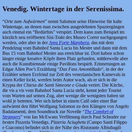
Venedig. Wintertage in der Serenissima.
“
Orte zum Aufwärmen
” nennt Salomon seine Hinweise für kalte
Wintertage, an denen man zwischen ausgedehnten Spaziergängen
auch einmal ein “Bedürfnis” verspürt. Dem kann zum Beispiel im
kürzlich neu eröffneten Sisi-Trakt des Museo Correr nachgegangen
werden, oder aber in der
Area Forte Marghera
, das mit dem
Pendelzug vom Bahnhof Santa Lucia bis Mestre und dann mit dem
Bus 15 vom Bahnhof Mestre aus erreichbar ist. Dort haben schon
länger einige kreative Köpfe ihren Platz gefunden, mittlerweile aber
auch die Kunstbiennale einige Pavillons bespielt. Erinnerungen an
Edgar Allen Poe’s Erzählung “
Das Fass Amontillado
“, in der der
Erzähler seinen Erzfeind zur Zeit des venezianischen Karnevals in
einen Keller lockt, werden beim Autor wach, als er sich in die
Krypta der
Chiesa die Santi Simeone e Giuda
verirrt. Die Kirche,
die vis a vis vom Bahnhof Santa Lucia steht, kennt jeder Tourist
vom Warten auf seinen Zug, aber wenige die wenigsten haben sie
wohl je betreten. Wer sich lieber in einem Café oder einer Bar
aufwärmt den führt Wolfgang Salomon zu den Klängen von Angelo
Badalamenti, dem Soundtrack zur Novelle “
The Comfort of
Strangers
” von Ian McEwans Verfilmung durch Paul Schrader zur
besten
Pizzeria Venedigs.
Pizzeria Aciugheta
(Campo Santi Filippo
e Giacomo) befindet sich in der Nähe des Ristorante Albiubagiò