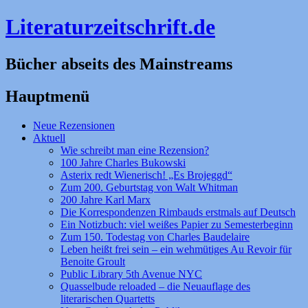
Literaturzeitschrift.de
Bücher abseits des Mainstreams
Hauptmenü
Zum
Neue Rezensionen
Inhalt
Aktuell
springen
Wie schreibt man eine Rezension?
100 Jahre Charles Bukowski
Asterix redt Wienerisch! „Es Brojeggd“
Zum 200. Geburtstag von Walt Whitman
200 Jahre Karl Marx
Die Korrespondenzen Rimbauds erstmals auf Deutsch
Ein Notizbuch: viel weißes Papier zu Semesterbeginn
Zum 150. Todestag von Charles Baudelaire
Leben heißt frei sein – ein wehmütiges Au Revoir für
Benoite Groult
Public Library 5th Avenue NYC
Quasselbude reloaded – die Neuauflage des
literarischen Quartetts