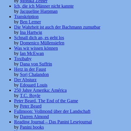
by
Monika Zeiner
Ich, die ich Männer nicht kannte
by
Jacqueline Harpman
Transkription
by
Ben Lerner
Die Wahrheit ist auch der Bachmann zumutbar
by
Ina Hartwig
Schnall dich an, es geht los
by
Domenico Müllensiefen
Was wir wissen können
by
Ian McEwan
Toxibaby
by
Dana von Suffrin
Herz in der Faust
by
Sorj Chalandon
Der Absturz
by
Edouard Louis
250 Jahre Amerika: América
by
T.C. Boyle
Peter Beard. The End of the Game
by
Peter Beard
Fullmoon: Vollmond über der Landschaft
by
Darren Almond
Reading Journal – Das Panini Lesejournal
by
Panini books