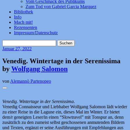
Vom Geschmack des Publikums
Zum Tod von Gabriel Garcia Marquez
Bibliothek
Info
Mach mit!
Rezensenten
Impressum/Datenschutz
Suchen
nach:
Januar
27, 2022
Venedig. Wintertage in der Serenissima
by
Wolfgang Salomon
von
Alemannò Partenopeo
Venedig. Wintertage in der Serenissima
.
Venedig Connaisseur und Liebhaber Wolfgang Salomon lädt wieder
zu einer Reise in die Lagune ein, dieses Mal im Winter. Er bietet
dem/r geneigten Leser/in einen “Slowtravel” mit Tonspur an, denn
zusätzlich zu den zumeist selbst geschossenen anmutenden Bildern
und Texten, ergänzt er seine Ausführungen mit Empfehlungen aus