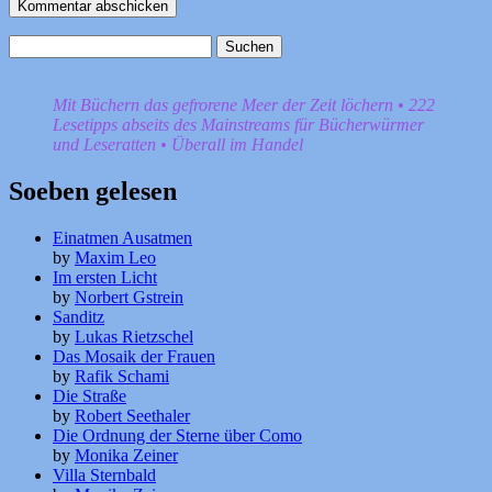
Suchen
nach:
Mit Büchern das gefrorene Meer der Zeit löchern • 222
Lesetipps abseits des Mainstreams für Bücherwürmer
und Leseratten • Überall im Handel
Soeben gelesen
Einatmen Ausatmen
by
Maxim Leo
Im ersten Licht
by
Norbert Gstrein
Sanditz
by
Lukas Rietzschel
Das Mosaik der Frauen
by
Rafik Schami
Die Straße
by
Robert Seethaler
Die Ordnung der Sterne über Como
by
Monika Zeiner
Villa Sternbald