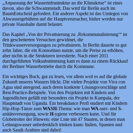
„Anpassung der Wasserinfrastruktur an die Klimakrise“ ist eines
davon, also die Schwammstadt. Das wird für Berlin auch im
BaumEntscheid gefordert. Ein anderer Aspekt ist das Umlegen von
Abwassergebühren auf die Hauptverursacher, bisher werden nur
private Haushalte damit belastet.
Das Kapitel „Von der Privatisierung zu ‚Rekommunalisierung‘“ ist
den gescheiterten Versuchen gewidmet, die
Trinkwasserversorgungen zu privatisieren. In Berlin dauerte es gut
zehn Jahre, die ein Konsortium nutzte, um die Preise zu erhöhen,
aber nichts in die Strukturen investierte. Nach einer 2011
durchgeführten Volksabstimmung kam es dann zu einem Rückkauf
der Berliner Wasserbetriebe durch die Kommune.
Ein wichtiges Buch, gut zu lesen, vor allem weil es auf die globale
Zukunft unseres Wassers blickt. Die vielen Projekte von Viva con
Agua sind anregend, auch deren konkrete Lösungsvorschläge und
Best-Practice-Beispiele. Von den Projekten mit Kindern und
Jugendlichen gefällt mir besonders ein Projekt in Kampala, der
Hauptstadt von Uganda. Ein breakdance Profi studiert mit Kindern
Hip-Hop-Tänze zum
WASH
-Thema: wie man
WA
-sser- und
S-
anitätsversorgung, sowie
H
-ygiene verbessern kann. Und für
Globetrotter der Hinweis: eine Liste mit 47 Staaten, in denen man
Leitungswasser unbedenklich trinken kann: Italien, Spanien und
auch Saudi-Arabien sind dabei!