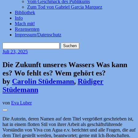
Vom Geschmack des Publikums
Zum Tod von Gabriel Garcia Marquez
Bibliothek
Info
Mach mit!
Rezensenten
Impressum/Datenschutz
Suchen
nach:
Juli
23, 2025
Die Zukunft unseres Wassers Was kann
es? Wo fehlt es? Wem gehört es?
by
Carolin Stüdemann
,
Rüdiger
Stüdemann
von
Eva Luber
Die Autorin, deren Namen auf dem Titel vergrößert geschrieben ist,
hat in einem flotten Stil von ihrer Arbeit als geschäftsführende
Vorständin von Viva con Agua e.v. berichtet und alle Fragen, die auf
dem Titel gestellt werden, beantwortet; gerne mit Ich-Botschaften.