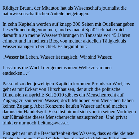
Rüdiger Braun, der Mitautor, hat als Wissenschaftsjournalist die
naturwissenschaftlichen Anteile beigetragen.
In zehn Kapiteln werden auf knapp 300 Seiten mit Quellenangaben
Leser*innen mitgenommen, und es macht Spaß! Ich habe mich
daraufhin an meine Wassererfahrungen in Tansania vor 45 Jahren
erinnert und in meinem Blog von meiner aktuellen Tätigkeit als
Wassermanagerin berichtet. Es beginnt mit:
„Wasser ist Leben. Wasser ist magisch. Wir sind Wasser.
Lasst uns die Wucht der gemeinsamen Welle zusammen
entdecken…“
Passend zu den jeweiligen Kapiteln kommen Promis zu Wort, los
geht es mit Eckart von Hirschhausen, der auch die politische
Dimension anspricht: Seit 2010 gibt es ein Menschenrecht auf
Zugang zu sauberem Wasser, doch Millionen von Menschen haben
keinen Zugang. Aber Konzerne kaufen Wasser auf und machen
daraus ein Handelsgut. Er selbst nimmt sich vor: in seinen Vorträgen
zur Klimakrise dieses Menschenrecht anzusprechen. Und privat
trinkt er nur noch Leitungswasser.
Erst geht es um die Beschaffenheit des Wassers, dass es die kleinste
Dichte bei plus 4 Grad Celsius hat, deshalb in kleinen Felsritzen