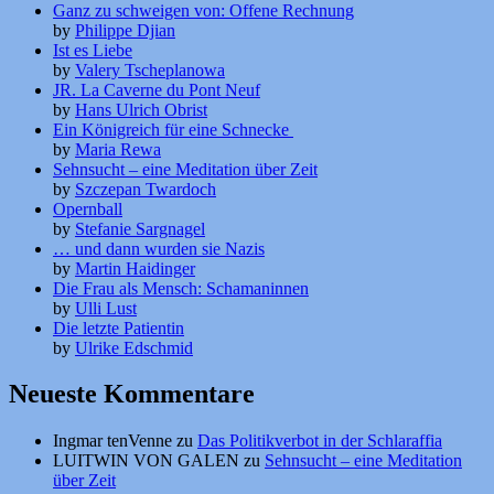
Ganz zu schweigen von: Offene Rechnung
by
Philippe Djian
Ist es Liebe
by
Valery Tscheplanowa
JR. La Caverne du Pont Neuf
by
Hans Ulrich Obrist
Ein Königreich für eine Schnecke
by
Maria Rewa
Sehnsucht – eine Meditation über Zeit
by
Szczepan Twardoch
Opernball
by
Stefanie Sargnagel
… und dann wurden sie Nazis
by
Martin Haidinger
Die Frau als Mensch: Schamaninnen
by
Ulli Lust
Die letzte Patientin
by
Ulrike Edschmid
Neueste Kommentare
Ingmar tenVenne
zu
Das Politikverbot in der Schlaraffia
LUITWIN VON GALEN
zu
Sehnsucht – eine Meditation
über Zeit