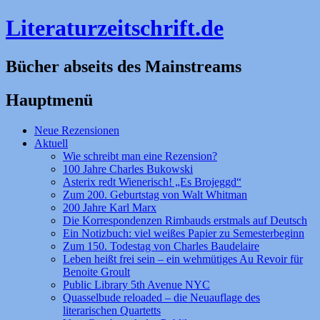
Literaturzeitschrift.de
Bücher abseits des Mainstreams
Hauptmenü
Zum
Neue Rezensionen
Inhalt
Aktuell
springen
Wie schreibt man eine Rezension?
100 Jahre Charles Bukowski
Asterix redt Wienerisch! „Es Brojeggd“
Zum 200. Geburtstag von Walt Whitman
200 Jahre Karl Marx
Die Korrespondenzen Rimbauds erstmals auf Deutsch
Ein Notizbuch: viel weißes Papier zu Semesterbeginn
Zum 150. Todestag von Charles Baudelaire
Leben heißt frei sein – ein wehmütiges Au Revoir für
Benoite Groult
Public Library 5th Avenue NYC
Quasselbude reloaded – die Neuauflage des
literarischen Quartetts