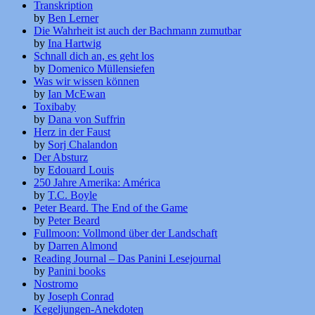
Transkription
by
Ben Lerner
Die Wahrheit ist auch der Bachmann zumutbar
by
Ina Hartwig
Schnall dich an, es geht los
by
Domenico Müllensiefen
Was wir wissen können
by
Ian McEwan
Toxibaby
by
Dana von Suffrin
Herz in der Faust
by
Sorj Chalandon
Der Absturz
by
Edouard Louis
250 Jahre Amerika: América
by
T.C. Boyle
Peter Beard. The End of the Game
by
Peter Beard
Fullmoon: Vollmond über der Landschaft
by
Darren Almond
Reading Journal – Das Panini Lesejournal
by
Panini books
Nostromo
by
Joseph Conrad
Kegeljungen-Anekdoten