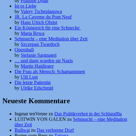
by
Philippe Djian
Ist es Liebe
by
Valery Tscheplanowa
JR. La Caverne du Pont Neuf
by
Hans Ulrich Obrist
Ein Königreich für eine Schnecke
by
Maria Rewa
Sehnsucht – eine Meditation über Zeit
by
Szczepan Twardoch
Opernball
by
Stefanie Sargnagel
… und dann wurden sie Nazis
by
Martin Haidinger
Die Frau als Mensch: Schamaninnen
by
Ulli Lust
Die letzte Patientin
by
Ulrike Edschmid
Neueste Kommentare
Ingmar tenVenne
zu
Das Politikverbot in der Schlaraffia
LUITWIN VON GALEN
zu
Sehnsucht – eine Meditation
über Zeit
Bullwai
zu
Das verlorene Dorf
Bories vom Berg
zu
Tatjana