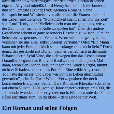
auch für ihn unwiederbringlich, der den armen Dorian in seinen
eigenen Abgrund mitreißt. Lord Henry ist aber auch die bunteste
und schillerndste Figur des vorliegenden Romans. Seine
Sinnsprüche und Weisheiten vor allem über die Frauen aber auch
das Leben sind Legende. “Pünktlichkeit stiehlt einem nur die Zeit”
sagt Lord Henry oder “Vielleicht sieht man nie so gut aus, wie zu
der Zeit, in der man eine Rolle zu spielen hat”. Über das andere
Geschlecht scheint er ganz besonders Bescheid zu wissen: “Frauen
lieben uns wegen unseren Fehlern. Wenn wir derer genug haben,
verzeihen sie uns alles, selbst unseren Verstand.” Oder: “Ein Mann
kann mit jeder Frau glücklich sein – solange er sie nicht liebt.” Doch
genau das geschieht mit Dorian, denn er verliebt sich in die junge
Schauspielerin Sybil Vane, die sich wegen ihm das Leben nimmt.
Daraufhin beginnt das Bild von Basil zu altern, denn jedes Mal
dann, wenn sich Dorian Versuchungen und Sünden ergibt, nimmt
nicht er Schaden, sondern das Porträt. “Eine wilde Angst vor dem
Tod hatte ihn erfasst und dabei war ihm das Leben gleichgültig
geworden”, schreibt Oscar Wild in Vorwegnahme der noch
kommenden Ereignisse. Seinen Dark Romance Klassiker schrieb er
auf einem Vulkan, 1891, wenige Jahre später versiegte er: 1900, die
Jahrhundertwende erlebte er gerade noch. Für ihn wurde das Fin de
siècle allerdings zum Fin du globe – dem Ende seiner Welt.
Ein Roman und seine Folgen