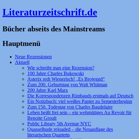
Literaturzeitschrift.de
Bücher abseits des Mainstreams
Hauptmenü
Zum
Neue Rezensionen
Inhalt
Aktuell
springen
Wie schreibt man eine Rezension?
100 Jahre Charles Bukowski
Asterix redt Wienerisch! „Es Brojeggd“
Zum 200. Geburtstag von Walt Whitman
200 Jahre Karl Marx
Die Korrespondenzen Rimbauds erstmals auf Deutsch
Ein Notizbuch: viel weißes Papier zu Semesterbeginn
Zum 150. Todestag von Charles Baudelaire
Leben heißt frei sein – ein wehmütiges Au Revoir für
Benoite Groult
Public Library 5th Avenue NYC
Quasselbude reloaded – die Neuauflage des
literarischen Quartetts