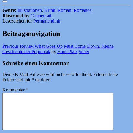
Genre:
Illustrationen
,
Krimi
,
Roman
,
Romance
Illustrated by
Coppenrath
Lesezeichen für
Permanentlink
.
Beitragsnavigation
Previous Review
What Goes Up Must Come Down. Kleine
Geschichte der Popmusik
by
Hans Platzgumer
Schreibe einen Kommentar
Deine E-Mail-Adresse wird nicht veröffentlicht.
Erforderliche
Felder sind mit
*
markiert
Kommentar
*