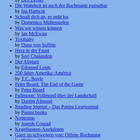
Die Wahrheit ist auch der Bachmann zumutbar
by
Ina Hartwig
Schnall dich an, es geht los
by
Domenico Müllensiefen
Was wir wissen können
by
Ian McEwan
Toxibaby
by
Dana von Suffrin
Herz in der Faust
by
Sorj Chalandon
Der Absturz
by
Edouard Louis
250 Jahre Amerika: América
by
T.C. Boyle
Peter Beard. The End of the Game
by
Peter Beard
Fullmoon: Vollmond über der Landschaft
by
Darren Almond
Reading Journal – Das Panini Lesejournal
by
Panini books
Nostromo
by
Joseph Conrad
Kegeljungen-Anekdoten
Ganz zu schweigen von: Offene Rechnung