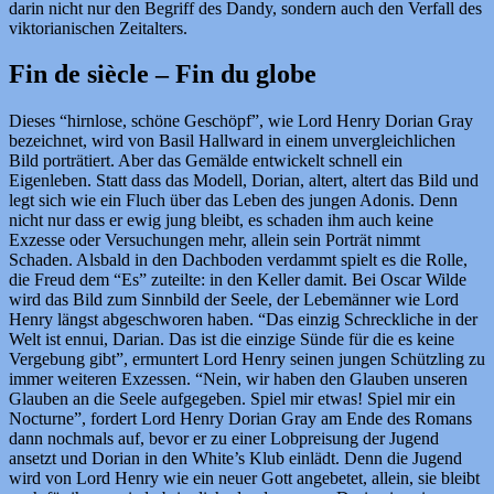
darin nicht nur den Begriff des Dandy, sondern auch den Verfall des
viktorianischen Zeitalters.
Fin de siècle – Fin du globe
Dieses “hirnlose, schöne Geschöpf”, wie Lord Henry Dorian Gray
bezeichnet, wird von Basil Hallward in einem unvergleichlichen
Bild porträtiert. Aber das Gemälde entwickelt schnell ein
Eigenleben. Statt dass das Modell, Dorian, altert, altert das Bild und
legt sich wie ein Fluch über das Leben des jungen Adonis. Denn
nicht nur dass er ewig jung bleibt, es schaden ihm auch keine
Exzesse oder Versuchungen mehr, allein sein Porträt nimmt
Schaden. Alsbald in den Dachboden verdammt spielt es die Rolle,
die Freud dem “Es” zuteilte: in den Keller damit. Bei Oscar Wilde
wird das Bild zum Sinnbild der Seele, der Lebemänner wie Lord
Henry längst abgeschworen haben. “Das einzig Schreckliche in der
Welt ist ennui, Darian. Das ist die einzige Sünde für die es keine
Vergebung gibt”, ermuntert Lord Henry seinen jungen Schützling zu
immer weiteren Exzessen. “Nein, wir haben den Glauben unseren
Glauben an die Seele aufgegeben. Spiel mir etwas! Spiel mir ein
Nocturne”, fordert Lord Henry Dorian Gray am Ende des Romans
dann nochmals auf, bevor er zu einer Lobpreisung der Jugend
ansetzt und Dorian in den White’s Klub einlädt. Denn die Jugend
wird von Lord Henry wie ein neuer Gott angebetet, allein, sie bleibt