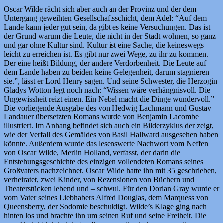
Oscar Wilde rächt sich aber auch an der Provinz und der dem
Untergang geweihten Gesellschaftsschicht, dem Adel: “Auf dem
Lande kann jeder gut sein, da gibt es keine Versuchungen. Das ist
der Grund warum die Leute, die nicht in der Stadt wohnen, so ganz
und gar ohne Kultur sind. Kultur ist eine Sache, die keineswegs
leicht zu erreichen ist. Es gibt nur zwei Wege, zu ihr zu kommen.
Der eine heißt Bildung, der andere Verdorbenheit. Die Leute auf
dem Lande haben zu beiden keine Gelegenheit, darum stagnieren
sie.”, lässt er Lord Henry sagen. Und seine Schwester, die Herzogin
Gladys Wotton legt noch nach: “Wissen wäre verhängnisvoll. Die
Ungewissheit reizt einen. Ein Nebel macht die Dinge wundervoll.”
Die vorliegende Ausgabe des von Hedwig Lachmann und Gustav
Landauer übersetzten Romans wurde von Benjamin Lacombe
illustriert. Im Anhang befindet sich auch ein Bilderzyklus der zeigt,
wie der Verfall des Gemäldes von Basil Hallward ausgesehen haben
könnte. Außerdem wurde das lesenswerte Nachwort vom Neffen
von Oscar Wilde, Merlin Holland, verfasst, der darin die
Entstehungsgeschichte des einzigen vollendeten Romans seines
Großvaters nachzeichnet. Oscar Wilde hatte ihn mit 35 geschrieben,
verheiratet, zwei Kinder, von Rezensionen von Büchern und
Theaterstücken lebend und – schwul. Für den Dorian Gray wurde er
vom Vater seines Liebhabers Alfred Douglas, dem Marquess von
Queensberry, der Sodomie beschuldigt. Wilde’s Klage ging nach
hinten los und brachte ihn um seinen Ruf und seine Freiheit. Die