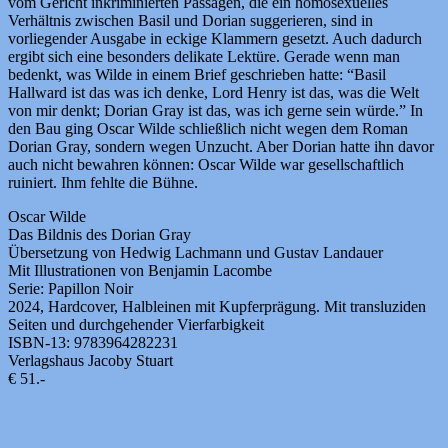
vom Gericht inkriminierten Passagen, die ein homosexuelles
Verhältnis zwischen Basil und Dorian suggerieren, sind in
vorliegender Ausgabe in eckige Klammern gesetzt. Auch dadurch
ergibt sich eine besonders delikate Lektüre. Gerade wenn man
bedenkt, was Wilde in einem Brief geschrieben hatte: “Basil
Hallward ist das was ich denke, Lord Henry ist das, was die Welt
von mir denkt; Dorian Gray ist das, was ich gerne sein würde.” In
den Bau ging Oscar Wilde schließlich nicht wegen dem Roman
Dorian Gray, sondern wegen Unzucht. Aber Dorian hatte ihn davor
auch nicht bewahren können: Oscar Wilde war gesellschaftlich
ruiniert. Ihm fehlte die Bühne.
Oscar Wilde
Das Bildnis des Dorian Gray
Übersetzung von Hedwig Lachmann und Gustav Landauer
Mit Illustrationen von Benjamin Lacombe
Serie: Papillon Noir
2024, Hardcover, Halbleinen mit Kupferprägung. Mit transluziden
Seiten und durchgehender Vierfarbigkeit
ISBN-13: 9783964282231
Verlagshaus Jacoby Stuart
€ 51.-