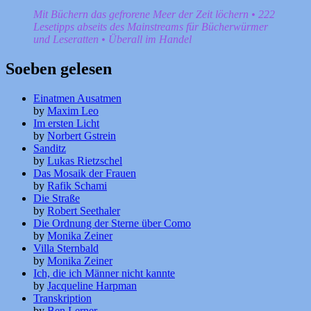
Mit Büchern das gefrorene Meer der Zeit löchern • 222
Lesetipps abseits des Mainstreams für Bücherwürmer
und Leseratten • Überall im Handel
Soeben gelesen
Einatmen Ausatmen
by
Maxim Leo
Im ersten Licht
by
Norbert Gstrein
Sanditz
by
Lukas Rietzschel
Das Mosaik der Frauen
by
Rafik Schami
Die Straße
by
Robert Seethaler
Die Ordnung der Sterne über Como
by
Monika Zeiner
Villa Sternbald
by
Monika Zeiner
Ich, die ich Männer nicht kannte
by
Jacqueline Harpman
Transkription
by
Ben Lerner