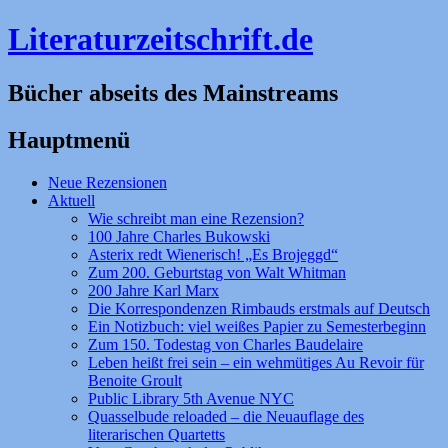
Literaturzeitschrift.de
Bücher abseits des Mainstreams
Hauptmenü
Zum
Neue Rezensionen
Inhalt
Aktuell
springen
Wie schreibt man eine Rezension?
100 Jahre Charles Bukowski
Asterix redt Wienerisch! „Es Brojeggd“
Zum 200. Geburtstag von Walt Whitman
200 Jahre Karl Marx
Die Korrespondenzen Rimbauds erstmals auf Deutsch
Ein Notizbuch: viel weißes Papier zu Semesterbeginn
Zum 150. Todestag von Charles Baudelaire
Leben heißt frei sein – ein wehmütiges Au Revoir für
Benoite Groult
Public Library 5th Avenue NYC
Quasselbude reloaded – die Neuauflage des
literarischen Quartetts