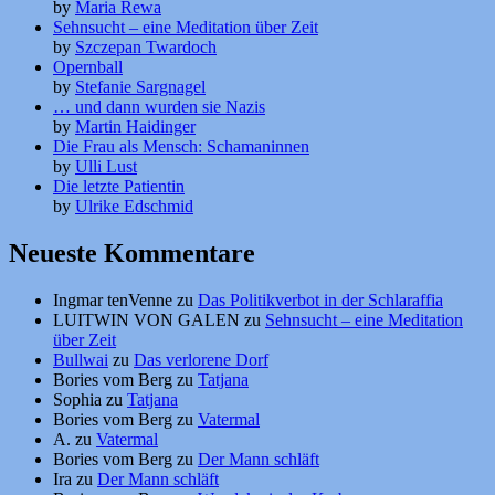
by
Maria Rewa
Sehnsucht – eine Meditation über Zeit
by
Szczepan Twardoch
Opernball
by
Stefanie Sargnagel
… und dann wurden sie Nazis
by
Martin Haidinger
Die Frau als Mensch: Schamaninnen
by
Ulli Lust
Die letzte Patientin
by
Ulrike Edschmid
Neueste Kommentare
Ingmar tenVenne
zu
Das Politikverbot in der Schlaraffia
LUITWIN VON GALEN
zu
Sehnsucht – eine Meditation
über Zeit
Bullwai
zu
Das verlorene Dorf
Bories vom Berg
zu
Tatjana
Sophia
zu
Tatjana
Bories vom Berg
zu
Vatermal
A.
zu
Vatermal
Bories vom Berg
zu
Der Mann schläft
Ira
zu
Der Mann schläft