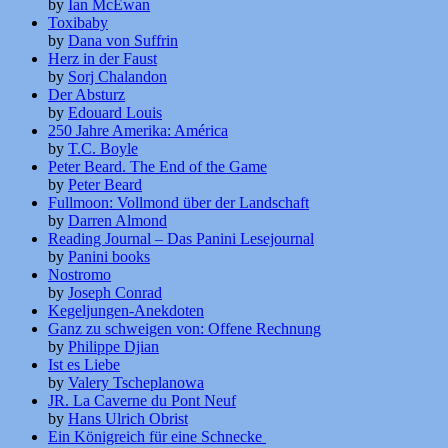
by
Ian McEwan
Toxibaby
by
Dana von Suffrin
Herz in der Faust
by
Sorj Chalandon
Der Absturz
by
Edouard Louis
250 Jahre Amerika: América
by
T.C. Boyle
Peter Beard. The End of the Game
by
Peter Beard
Fullmoon: Vollmond über der Landschaft
by
Darren Almond
Reading Journal – Das Panini Lesejournal
by
Panini books
Nostromo
by
Joseph Conrad
Kegeljungen-Anekdoten
Ganz zu schweigen von: Offene Rechnung
by
Philippe Djian
Ist es Liebe
by
Valery Tscheplanowa
JR. La Caverne du Pont Neuf
by
Hans Ulrich Obrist
Ein Königreich für eine Schnecke