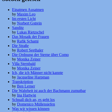
Einatmen Ausatmen
by
Maxim Leo
Im ersten Licht
by
Norbert Gstrein
Sanditz
by
Lukas Rietzschel
Das Mosaik der Frauen
by
Rafik Schami
Die Straße
by
Robert Seethaler
Die Ordnung der Sterne über Como
by
Monika Zeiner
Villa Sternbald
by
Monika Zeiner
Ich, die ich Männer nicht kannte
by
Jacqueline Harpman
Transkription
by
Ben Lerner
Die Wahrheit ist auch der Bachmann zumutbar
by
Ina Hartwig
Schnall dich an, es geht los
by
Domenico Müllensiefen
Was wir wissen können