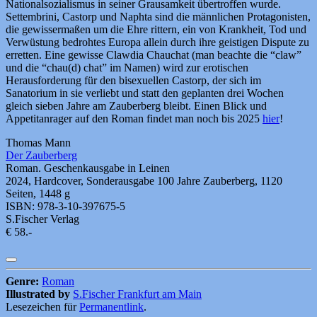
Nationalsozialismus in seiner Grausamkeit übertroffen wurde.
Settembrini, Castorp und Naphta sind die männlichen Protagonisten,
die gewissermaßen um die Ehre rittern, ein von Krankheit, Tod und
Verwüstung bedrohtes Europa allein durch ihre geistigen Dispute zu
erretten. Eine gewisse Clawdia Chauchat (man beachte die “claw”
und die “chau(d) chat” im Namen) wird zur erotischen
Herausforderung für den bisexuellen Castorp, der sich im
Sanatorium in sie verliebt und statt den geplanten drei Wochen
gleich sieben Jahre am Zauberberg bleibt. Einen Blick und
Appetitanrager auf den Roman findet man noch bis 2025
hier
!
Thomas Mann
Der Zauberberg
Roman. Geschenkausgabe in Leinen
2024, Hardcover, Sonderausgabe 100 Jahre Zauberberg, 1120
Seiten, 1448 g
ISBN: 978-3-10-397675-5
S.Fischer Verlag
€ 58.-
Genre:
Roman
Illustrated by
S.Fischer Frankfurt am Main
Lesezeichen für
Permanentlink
.