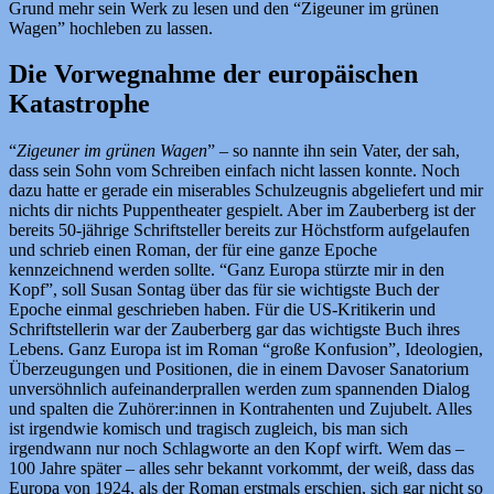
Grund mehr sein Werk zu lesen und den “Zigeuner im grünen
Wagen” hochleben zu lassen.
Die Vorwegnahme der europäischen
Katastrophe
“
Zigeuner im grünen Wagen
” – so nannte ihn sein Vater, der sah,
dass sein Sohn vom Schreiben einfach nicht lassen konnte. Noch
dazu hatte er gerade ein miserables Schulzeugnis abgeliefert und mir
nichts dir nichts Puppentheater gespielt. Aber im Zauberberg ist der
bereits 50-jährige Schriftsteller bereits zur Höchstform aufgelaufen
und schrieb einen Roman, der für eine ganze Epoche
kennzeichnend werden sollte. “Ganz Europa stürzte mir in den
Kopf”, soll Susan Sontag über das für sie wichtigste Buch der
Epoche einmal geschrieben haben. Für die US-Kritikerin und
Schriftstellerin war der Zauberberg gar das wichtigste Buch ihres
Lebens. Ganz Europa ist im Roman “große Konfusion”, Ideologien,
Überzeugungen und Positionen, die in einem Davoser Sanatorium
unversöhnlich aufeinanderprallen werden zum spannenden Dialog
und spalten die Zuhörer:innen in Kontrahenten und Zujubelt. Alles
ist irgendwie komisch und tragisch zugleich, bis man sich
irgendwann nur noch Schlagworte an den Kopf wirft. Wem das –
100 Jahre später – alles sehr bekannt vorkommt, der weiß, dass das
Europa von 1924, als der Roman erstmals erschien, sich gar nicht so