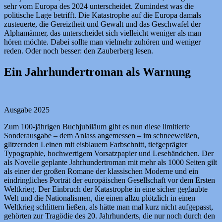
sehr vom Europa des 2024 unterscheidet. Zumindest was die
politische Lage betrifft. Die Katastrophe auf die Europa damals
zusteuerte, die Gereiztheit und Gewalt und das Geschwafel der
Alphamänner, das unterscheidet sich vielleicht weniger als man
hören möchte. Dabei sollte man vielmehr zuhören und weniger
reden. Oder noch besser: den Zauberberg lesen.
Ein Jahrhundertroman als Warnung
Ausgabe 2025
Zum 100-jährigen Buchjubiläum gibt es nun diese limitierte
Sonderausgabe – dem Anlass angemessen – im schneeweißen,
glitzernden Leinen mit eisblauem Farbschnitt, tiefgeprägter
Typographie, hochwertigem Vorsatzpapier und Lesebändchen. Der
als Novelle geplante Jahrhundertroman mit mehr als 1000 Seiten gilt
als einer der großen Romane der klassischen Moderne und ein
eindringliches Porträt der europäischen Gesellschaft vor dem Ersten
Weltkrieg. Der Einbruch der Katastrophe in eine sicher geglaubte
Welt und die Nationalismen, die einen allzu plötzlich in einen
Weltkrieg schlittern ließen, als hätte man mal kurz nicht aufgepasst,
gehörten zur Tragödie des 20. Jahrhunderts, die nur noch durch den