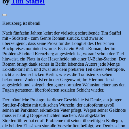
by
Tim Staffel
Kreuzberg ist überall
Nach fünfzehn Jahren kehrt der vielseitig schreibende Tim Staffel
mit «Südstern» zum Genre Roman zurück, und zwar so
überzeugend, dass seine Prosa für die Longlist des Deutschen
Buchpreises nominiert wurde. Es ist ein Berlin-Roman, der im
Problem-Stadtteil Kreuzberg angesiedelt ist, worauf schon der Titel
hinweist, ein Platz in der Hasenheide mit einer U-Bahn-Station. Der
Roman bringt dank seines in Berlin lebenden Autors jede Menge
Lokalkolorit mit, und zwar aus dem prekären Teil dieser Metropole,
nicht aus dem schicken Berlin, wie es die Touristen zu sehen
bekommen. Zudem ist er in der Gegenwart, im Hier und Jetzt
angesiedelt und spiegelt den ganz normalen Wahnsinn einer aus den
Fugen geratenen, überforderten sozialen Schicht wieder.
Der männliche Protagonist dieser Geschichte ist Deniz, ein junger
Streifen-Polizist mit türkischen Wurzeln, der aufopferungsvoll
seinen an Parkinson erkrankten Vater pflegt. Wegen seiner Geldnöte
muss er häufig Doppelschichten machen. Als abgeklärter
Streifenführer hat er oft Probleme mit seiner übereifrigen Kollegin,
die bei den Einsätzen stur alle Vorschriften befolgt, wo Deniz schon