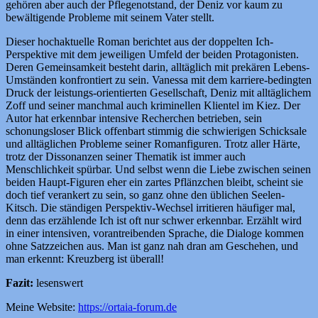
gehören aber auch der Pflegenotstand, der Deniz vor kaum zu
bewältigende Probleme mit seinem Vater stellt.
Dieser hochaktuelle Roman berichtet aus der doppelten Ich-
Perspektive mit dem jeweiligen Umfeld der beiden Protagonisten.
Deren Gemeinsamkeit besteht darin, alltäglich mit prekären Lebens-
Umständen konfrontiert zu sein. Vanessa mit dem karriere-bedingten
Druck der leistungs-orientierten Gesellschaft, Deniz mit alltäglichem
Zoff und seiner manchmal auch kriminellen Klientel im Kiez. Der
Autor hat erkennbar intensive Recherchen betrieben, sein
schonungsloser Blick offenbart stimmig die schwierigen Schicksale
und alltäglichen Probleme seiner Romanfiguren. Trotz aller Härte,
trotz der Dissonanzen seiner Thematik ist immer auch
Menschlichkeit spürbar. Und selbst wenn die Liebe zwischen seinen
beiden Haupt-Figuren eher ein zartes Pflänzchen bleibt, scheint sie
doch tief verankert zu sein, so ganz ohne den üblichen Seelen-
Kitsch. Die ständigen Perspektiv-Wechsel irritieren häufiger mal,
denn das erzählende Ich ist oft nur schwer erkennbar. Erzählt wird
in einer intensiven, vorantreibenden Sprache, die Dialoge kommen
ohne Satzzeichen aus. Man ist ganz nah dran am Geschehen, und
man erkennt: Kreuzberg ist überall!
Fazit:
lesenswert
Meine Website:
https://ortaia-forum.de