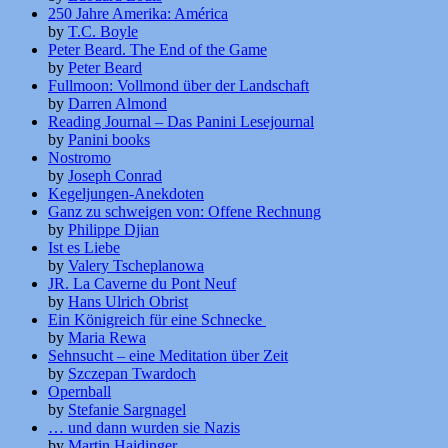
250 Jahre Amerika: América
by
T.C. Boyle
Peter Beard. The End of the Game
by
Peter Beard
Fullmoon: Vollmond über der Landschaft
by
Darren Almond
Reading Journal – Das Panini Lesejournal
by
Panini books
Nostromo
by
Joseph Conrad
Kegeljungen-Anekdoten
Ganz zu schweigen von: Offene Rechnung
by
Philippe Djian
Ist es Liebe
by
Valery Tscheplanowa
JR. La Caverne du Pont Neuf
by
Hans Ulrich Obrist
Ein Königreich für eine Schnecke
by
Maria Rewa
Sehnsucht – eine Meditation über Zeit
by
Szczepan Twardoch
Opernball
by
Stefanie Sargnagel
… und dann wurden sie Nazis
by
Martin Haidinger