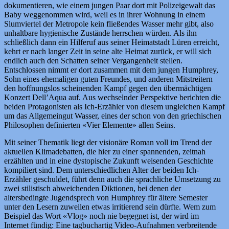
dokumentieren, wie einem jungen Paar dort mit Polizeigewalt das
Baby weggenommen wird, weil es in ihrer Wohnung in einem
Slumviertel der Metropole kein fließendes Wasser mehr gibt, also
unhaltbare hygienische Zustände herrschen würden. Als ihn
schließlich dann ein Hilferuf aus seiner Heimatstadt Lüren erreicht,
kehrt er nach langer Zeit in seine alte Heimat zurück, er will sich
endlich auch den Schatten seiner Vergangenheit stellen.
Entschlossen nimmt er dort zusammen mit dem jungen Humphrey,
Sohn eines ehemaligen guten Freundes, und anderen Mitstreitern
den hoffnungslos scheinenden Kampf gegen den übermächtigen
Konzert Dell’Aqua auf. Aus wechselnder Perspektive berichten die
beiden Protagonisten als Ich-Erzähler von diesem ungleichen Kampf
um das Allgemeingut Wasser, eines der schon von den griechischen
Philosophen definierten «Vier Elemente» allen Seins.
Mit seiner Thematik liegt der visionäre Roman voll im Trend der
aktuellen Klimadebatten, die hier zu einer spannenden, zeitnah
erzählten und in eine dystopische Zukunft weisenden Geschichte
kompiliert sind. Dem unterschiedlichen Alter der beiden Ich-
Erzähler geschuldet, führt denn auch die sprachliche Umsetzung zu
zwei stilistisch abweichenden Diktionen, bei denen der
altersbedingte Jugendsprech von Humphrey für ältere Semester
unter den Lesern zuweilen etwas irritierend sein dürfte. Wem zum
Beispiel das Wort «Vlog» noch nie begegnet ist, der wird im
Internet fündig: Eine tagbuchartig Video-Aufnahmen verbreitende