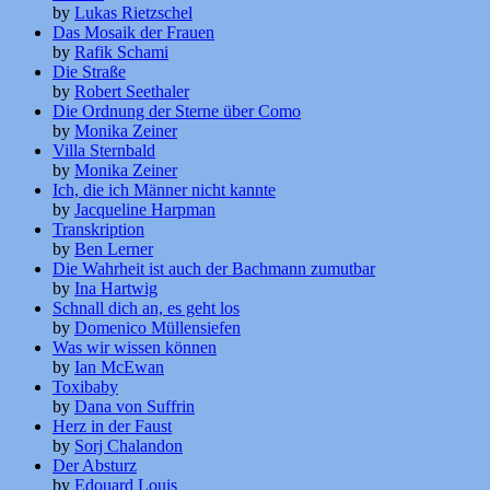
by
Lukas Rietzschel
Das Mosaik der Frauen
by
Rafik Schami
Die Straße
by
Robert Seethaler
Die Ordnung der Sterne über Como
by
Monika Zeiner
Villa Sternbald
by
Monika Zeiner
Ich, die ich Männer nicht kannte
by
Jacqueline Harpman
Transkription
by
Ben Lerner
Die Wahrheit ist auch der Bachmann zumutbar
by
Ina Hartwig
Schnall dich an, es geht los
by
Domenico Müllensiefen
Was wir wissen können
by
Ian McEwan
Toxibaby
by
Dana von Suffrin
Herz in der Faust
by
Sorj Chalandon
Der Absturz
by
Edouard Louis