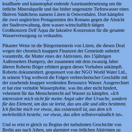
knallharte und katastrophal endende Auseinandersetzung um die
örtliche Mineralquelle und das bisher ungenutzte Tiefenwasser eines
fiktiven Städtchens namens Lüren in Ostwestfalen. Dort kämpfen
die zwei ungleichen Protagonisten des Romans gegen die Absicht
der Stadtverwaltung, dem wasser-wirtschaftlich tätigen
Großkonzern Dell’Aqua die lukrative Konzession für die gesamte
Wasserversorgung zu verkaufen.
Pikanter Weise ist die Bürgermeisterin von Lüren, die diesen Deal
wegen der chronisch knappen Finanzen der Gemeinde unbeirrt
vorantreibt, die Mutter eines der Aktivisten, des 15jährigen
Außenseiters Humprey, der zusammen mit dem zwanzig Jahre
älteren Roberto Böger erbittert gegen dieses Vorhaben ankämpft.
Roberto dokumentiert, gesponsert von der NGO World Water Ltd.,
in seinem Vlog weltweit die Folgen verbrecherischer Geschäfte mit
der zusehends knapper werdenden Ressource Wasser. Ausgerechnet
er hat eine veritable Wasserphobie, was ihn aber nicht hindert,
vehement für das Menschenrecht auf Wasser zu kämpfen.
«Ich
interessiere mich nicht für meine Angst oder ihre Ursache, sondern
für das Element, um das sie kreist, das uns alle und alles bestimmt.
Ich fürchte mich vor etwas, das existenziell ist, aus dem ich
mehrheitlich bestehe, vor etwas, das allen selbstverständlich ist».
Und so reist er gleich zu Beginn der turbulenten Geschichte von
Berlin aus nach Athen, um alarmiert von örtlichen Aktivisten zu