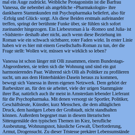
mal ein Auge zudrückt. Weibliche Protagonistin ist die Barfrau
Vanessa, die nebenbei als angebliche «Pharmakologin» ihre
dankbaren Stammkunden mit Psychopharmaka beliefert, also für
‹Erfolg und Glück› sorgt. Als diese Beiden erstmals aufeinander
treffen, springt der berühmte Funke über, sie fühlen sich sofort
zueinander hingezogen. Ein Liebesroman à la ‹Romeo und Julia› ist
«Südstern» deshalb aber nicht, auch wenn diese Beziehung im
Roman wie ein schwach sichtbarer, roter Faden wirkt. In erster Linie
haben wir es hier mit einem Gesellschafts-Roman zu tun, der die
Frage stellt: Wollen wir, müssen wir wirklich so leben?
Vanessa ist schon länger mit Olli zusammen, einem Bundestags-
Abgeordneten, sie teilen sich die Wohnung und sind ein gut
harmonierendes Paar. Während sich Olli als Politiker zu profilieren
sucht, um aus dem Hinterbänkler-Dasein heraus zu kommen,
bewegt sich Vanessa in ihrem eigenen Netzwerk. Dem gehört der
Barbesitzer an, für den sie arbeitet, viele der urigen Stammgäste
ihrer Bar, natürlich auch ihr meist in Amsterdam lebender Lieferant
für die Psychopharmaka. Mit denen versorgt sie Sportler, Politiker,
Geschäftsleute, Künstler, kurz Menschen, die dem alltäglichen
Druck, dem hastigen Leben der Großstadt, nicht standhalten
können. Außerdem begegnet man in diesem literarischen
Sittengemälde den typischen Themen im Kiez, berufliche
Ausbeutung, Wohnungsnot, häusliche Gewalt, Überforderung,
Armut, Drogensucht. Zu dieser Tristesse prekärer Lebensumstände