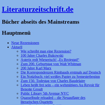
Literaturzeitschrift.de
Bücher abseits des Mainstreams
Hauptmenü
Zum
Neue Rezensionen
Inhalt
Aktuell
springen
Wie schreibt man eine Rezension?
100 Jahre Charles Bukowski
Asterix redt Wienerisch! „Es Brojeggd“
Zum 200. Geburtstag von Walt Whitman
200 Jahre Karl Marx
Die Korrespondenzen Rimbauds erstmals auf Deutsch
Ein Notizbuch: viel weißes Papier zu Semesterbeginn
Zum 150. Todestag von Charles Baudelaire
Leben heißt frei sein – ein wehmütiges Au Revoir für
Benoite Groult
Public Library 5th Avenue NYC
Quasselbude reloaded – die Neuauflage des
literarischen Quartetts