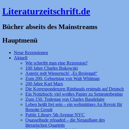
Literaturzeitschrift.de
Bücher abseits des Mainstreams
Hauptmenü
Zum
Neue Rezensionen
Inhalt
Aktuell
springen
Wie schreibt man eine Rezension?
100 Jahre Charles Bukowski
Asterix redt Wienerisch! „Es Brojeggd“
Zum 200. Geburtstag von Walt Whitman
200 Jahre Karl Marx
Die Korrespondenzen Rimbauds erstmals auf Deutsch
Ein Notizbuch: viel weißes Papier zu Semesterbeginn
Zum 150. Todestag von Charles Baudelaire
Leben heißt frei sein – ein wehmütiges Au Revoir für
Benoite Groult
Public Library 5th Avenue NYC
Quasselbude reloaded – die Neuauflage des
literarischen Quartetts