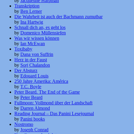
by
Jacqueline Harpman
Transkription
by
Ben Lerner
Die Wahrheit ist auch der Bachmann zumutbar
by
Ina Hartwig
Schnall dich an, es geht los
by
Domenico Müllensiefen
Was wir wissen können
by
Ian McEwan
Toxibaby
by
Dana von Suffrin
Herz in der Faust
by
Sorj Chalandon
Der Absturz
by
Edouard Louis
250 Jahre Amerika: América
by
T.C. Boyle
Peter Beard. The End of the Game
by
Peter Beard
Fullmoon: Vollmond über der Landschaft
by
Darren Almond
Reading Journal – Das Panini Lesejournal
by
Panini books
Nostromo
by
Joseph Conrad