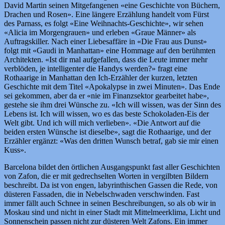
David Martin seinen Mitgefangenen «eine Geschichte von Büchern,
Drachen und Rosen». Eine längere Erzählung handelt vom Fürst
des Parnass, es folgt «Eine Weihnachts-Geschichte», wir sehen
«Alicia im Morgengrauen» und erleben «Graue Männer» als
Auftragskiller. Nach einer Liebesaffäre in «Die Frau aus Dunst»
folgt mit «Gaudi in Manhattan» eine Hommage auf den berühmten
Architekten. «Ist dir mal aufgefallen, dass die Leute immer mehr
verblöden, je intelligenter die Handys werden?» fragt eine
Rothaarige in Manhattan den Ich-Erzähler der kurzen, letzten
Geschichte mit dem Titel «Apokalypse in zwei Minuten». Das Ende
sei gekommen, aber da er «nie im Finanzsektor gearbeitet habe»,
gestehe sie ihm drei Wünsche zu. «Ich will wissen, was der Sinn des
Lebens ist. Ich will wissen, wo es das beste Schokoladen-Eis der
Welt gibt. Und ich will mich verlieben». «Die Antwort auf die
beiden ersten Wünsche ist dieselbe», sagt die Rothaarige, und der
Erzähler ergänzt: «Was den dritten Wunsch betraf, gab sie mir einen
Kuss».
Barcelona bildet den örtlichen Ausgangspunkt fast aller Geschichten
von Zafon, die er mit gedrechselten Worten in vergilbten Bildern
beschreibt. Da ist von engen, labyrinthischen Gassen die Rede, von
düsteren Fassaden, die in Nebelschwaden verschwinden. Fast
immer fällt auch Schnee in seinen Beschreibungen, so als ob wir in
Moskau sind und nicht in einer Stadt mit Mittelmeerklima, Licht und
Sonnenschein passen nicht zur düsteren Welt Zafons. Ein immer