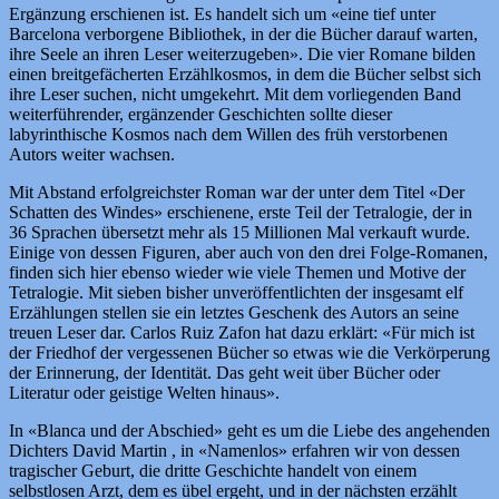
Ergänzung erschienen ist. Es handelt sich um «eine tief unter
Barcelona verborgene Bibliothek, in der die Bücher darauf warten,
ihre Seele an ihren Leser weiterzugeben». Die vier Romane bilden
einen breitgefächerten Erzählkosmos, in dem die Bücher selbst sich
ihre Leser suchen, nicht umgekehrt. Mit dem vorliegenden Band
weiterführender, ergänzender Geschichten sollte dieser
labyrinthische Kosmos nach dem Willen des früh verstorbenen
Autors weiter wachsen.
Mit Abstand erfolgreichster Roman war der unter dem Titel «Der
Schatten des Windes» erschienene, erste Teil der Tetralogie, der in
36 Sprachen übersetzt mehr als 15 Millionen Mal verkauft wurde.
Einige von dessen Figuren, aber auch von den drei Folge-Romanen,
finden sich hier ebenso wieder wie viele Themen und Motive der
Tetralogie. Mit sieben bisher unveröffentlichten der insgesamt elf
Erzählungen stellen sie ein letztes Geschenk des Autors an seine
treuen Leser dar. Carlos Ruiz Zafon hat dazu erklärt: «Für mich ist
der Friedhof der vergessenen Bücher so etwas wie die Verkörperung
der Erinnerung, der Identität. Das geht weit über Bücher oder
Literatur oder geistige Welten hinaus».
In «Blanca und der Abschied» geht es um die Liebe des angehenden
Dichters David Martin , in «Namenlos» erfahren wir von dessen
tragischer Geburt, die dritte Geschichte handelt von einem
selbstlosen Arzt, dem es übel ergeht, und in der nächsten erzählt