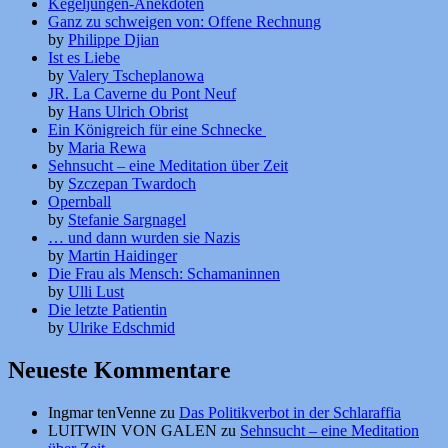
Kegeljungen-Anekdoten
Ganz zu schweigen von: Offene Rechnung
by
Philippe Djian
Ist es Liebe
by
Valery Tscheplanowa
JR. La Caverne du Pont Neuf
by
Hans Ulrich Obrist
Ein Königreich für eine Schnecke
by
Maria Rewa
Sehnsucht – eine Meditation über Zeit
by
Szczepan Twardoch
Opernball
by
Stefanie Sargnagel
… und dann wurden sie Nazis
by
Martin Haidinger
Die Frau als Mensch: Schamaninnen
by
Ulli Lust
Die letzte Patientin
by
Ulrike Edschmid
Neueste Kommentare
Ingmar tenVenne
zu
Das Politikverbot in der Schlaraffia
LUITWIN VON GALEN
zu
Sehnsucht – eine Meditation