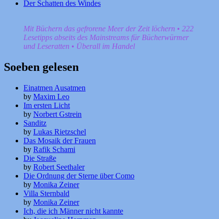
Der Schatten des Windes
Mit Büchern das gefrorene Meer der Zeit löchern • 222
Lesetipps abseits des Mainstreams für Bücherwürmer
und Leseratten • Überall im Handel
Soeben gelesen
Einatmen Ausatmen
by
Maxim Leo
Im ersten Licht
by
Norbert Gstrein
Sanditz
by
Lukas Rietzschel
Das Mosaik der Frauen
by
Rafik Schami
Die Straße
by
Robert Seethaler
Die Ordnung der Sterne über Como
by
Monika Zeiner
Villa Sternbald
by
Monika Zeiner
Ich, die ich Männer nicht kannte