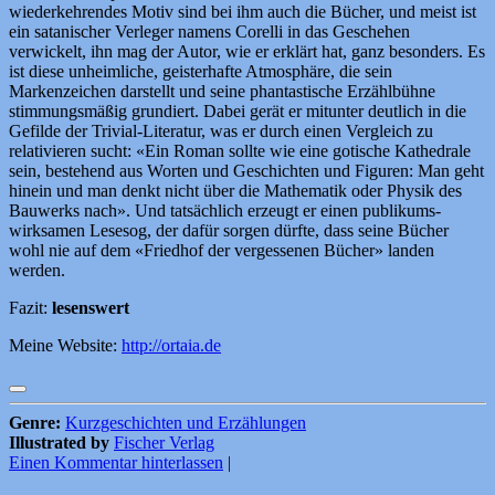
wiederkehrendes Motiv sind bei ihm auch die Bücher, und meist ist
ein satanischer Verleger namens Corelli in das Geschehen
verwickelt, ihn mag der Autor, wie er erklärt hat, ganz besonders. Es
ist diese unheimliche, geisterhafte Atmosphäre, die sein
Markenzeichen darstellt und seine phantastische Erzählbühne
stimmungsmäßig grundiert. Dabei gerät er mitunter deutlich in die
Gefilde der Trivial-Literatur, was er durch einen Vergleich zu
relativieren sucht: «Ein Roman sollte wie eine gotische Kathedrale
sein, bestehend aus Worten und Geschichten und Figuren: Man geht
hinein und man denkt nicht über die Mathematik oder Physik des
Bauwerks nach». Und tatsächlich erzeugt er einen publikums-
wirksamen Lesesog, der dafür sorgen dürfte, dass seine Bücher
wohl nie auf dem «Friedhof der vergessenen Bücher» landen
werden.
Fazit:
lesenswert
Meine Website:
http://ortaia.de
Genre:
Kurzgeschichten und Erzählungen
Illustrated by
Fischer Verlag
Einen Kommentar hinterlassen
|