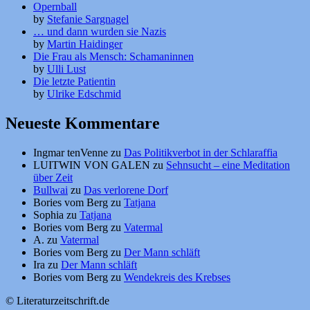
Opernball
by
Stefanie Sargnagel
… und dann wurden sie Nazis
by
Martin Haidinger
Die Frau als Mensch: Schamaninnen
by
Ulli Lust
Die letzte Patientin
by
Ulrike Edschmid
Neueste Kommentare
Ingmar tenVenne
zu
Das Politikverbot in der Schlaraffia
LUITWIN VON GALEN
zu
Sehnsucht – eine Meditation
über Zeit
Bullwai
zu
Das verlorene Dorf
Bories vom Berg
zu
Tatjana
Sophia
zu
Tatjana
Bories vom Berg
zu
Vatermal
A.
zu
Vatermal
Bories vom Berg
zu
Der Mann schläft
Ira
zu
Der Mann schläft
Bories vom Berg
zu
Wendekreis des Krebses
© Literaturzeitschrift.de