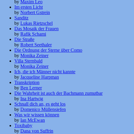
by
Maxim Leo
Im ersten Licht
by
Norbert Gstrein
Sanditz
by
Lukas Rietzschel
Das Mosaik der Frauen
by
Rafik Schami
Die Straße
by
Robert Seethaler
Die Ordnung der Sterne über Como
by
Monika Zeiner
Villa Sternbald
by
Monika Zeiner
Ich, die ich Männer nicht kannte
by
Jacqueline Harpman
Transkription
by
Ben Lerner
Die Wahrheit ist auch der Bachmann zumutbar
by
Ina Hartwig
Schnall dich an, es geht los
by
Domenico Müllensiefen
Was wir wissen können
by
Ian McEwan
Toxibaby
by
Dana von Suffrin