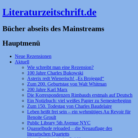
Literaturzeitschrift.de
Bücher abseits des Mainstreams
Hauptmenü
Zum
Neue Rezensionen
Inhalt
Aktuell
springen
Wie schreibt man eine Rezension?
100 Jahre Charles Bukowski
Asterix redt Wienerisch! „Es Brojeggd“
Zum 200. Geburtstag von Walt Whitman
200 Jahre Karl Marx
Die Korrespondenzen Rimbauds erstmals auf Deutsch
Ein Notizbuch: viel weißes Papier zu Semesterbeginn
Zum 150. Todestag von Charles Baudelaire
Leben heißt frei sein – ein wehmütiges Au Revoir für
Benoite Groult
Public Library 5th Avenue NYC
Quasselbude reloaded – die Neuauflage des
literarischen Quartetts