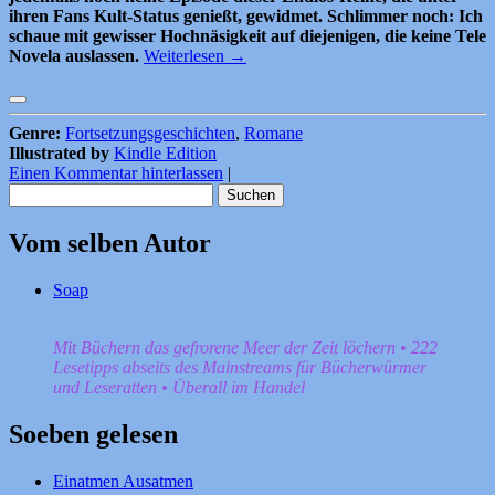
ihren Fans Kult-Status genießt, gewidmet. Schlimmer noch: Ich
schaue mit gewisser Hochnäsigkeit auf diejenigen, die keine Tele
Novela auslassen.
Weiterlesen
→
Genre:
Fortsetzungsgeschichten
,
Romane
Illustrated by
Kindle Edition
Einen Kommentar hinterlassen
|
Suchen
nach:
Vom selben Autor
Soap
Mit Büchern das gefrorene Meer der Zeit löchern • 222
Lesetipps abseits des Mainstreams für Bücherwürmer
und Leseratten • Überall im Handel
Soeben gelesen
Einatmen Ausatmen