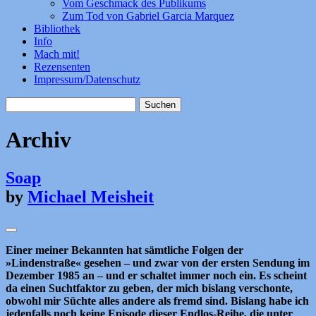
Vom Geschmack des Publikums
Zum Tod von Gabriel Garcia Marquez
Bibliothek
Info
Mach mit!
Rezensenten
Impressum/Datenschutz
Suchen
nach:
Archiv
Soap
by
Michael Meisheit
Einer meiner Bekannten hat sämtliche Folgen der
»Lindenstraße« gesehen – und zwar von der ersten Sendung im
Dezember 1985 an – und er schaltet immer noch ein. Es scheint
da einen Suchtfaktor zu geben, der mich bislang verschonte,
obwohl mir Süchte alles andere als fremd sind. Bislang habe ich
jedenfalls noch keine Episode dieser Endlos-Reihe, die unter