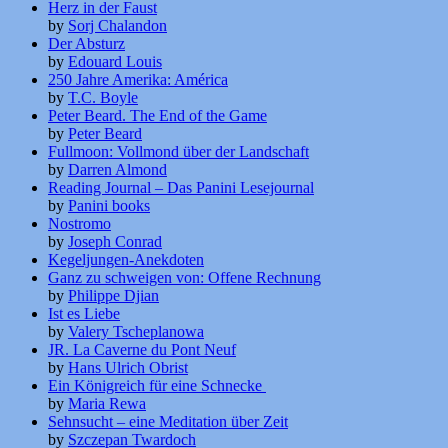
Herz in der Faust
by
Sorj Chalandon
Der Absturz
by
Edouard Louis
250 Jahre Amerika: América
by
T.C. Boyle
Peter Beard. The End of the Game
by
Peter Beard
Fullmoon: Vollmond über der Landschaft
by
Darren Almond
Reading Journal – Das Panini Lesejournal
by
Panini books
Nostromo
by
Joseph Conrad
Kegeljungen-Anekdoten
Ganz zu schweigen von: Offene Rechnung
by
Philippe Djian
Ist es Liebe
by
Valery Tscheplanowa
JR. La Caverne du Pont Neuf
by
Hans Ulrich Obrist
Ein Königreich für eine Schnecke
by
Maria Rewa
Sehnsucht – eine Meditation über Zeit
by
Szczepan Twardoch