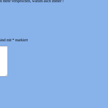
avon mehr versprochen, warum auch immer !
sind mit
*
markiert