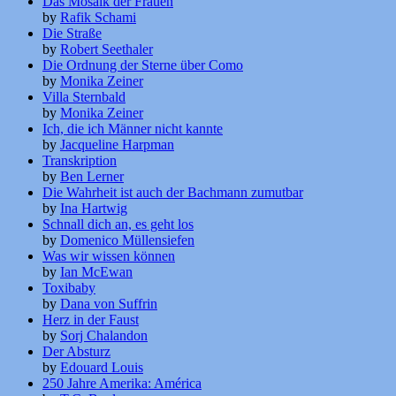
Das Mosaik der Frauen
by
Rafik Schami
Die Straße
by
Robert Seethaler
Die Ordnung der Sterne über Como
by
Monika Zeiner
Villa Sternbald
by
Monika Zeiner
Ich, die ich Männer nicht kannte
by
Jacqueline Harpman
Transkription
by
Ben Lerner
Die Wahrheit ist auch der Bachmann zumutbar
by
Ina Hartwig
Schnall dich an, es geht los
by
Domenico Müllensiefen
Was wir wissen können
by
Ian McEwan
Toxibaby
by
Dana von Suffrin
Herz in der Faust
by
Sorj Chalandon
Der Absturz
by
Edouard Louis
250 Jahre Amerika: América