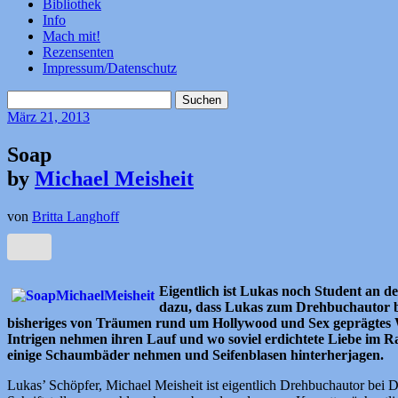
Bibliothek
Info
Mach mit!
Rezensenten
Impressum/Datenschutz
Suchen
nach:
März
21, 2013
Soap
by
Michael Meisheit
von
Britta Langhoff
Eigentlich ist Lukas noch Student an de
dazu, dass Lukas zum Drehbuchautor be
bisheriges von Träumen rund um Hollywood und Sex geprägtes WG
Intrigen nehmen ihren Lauf und wo soviel erdichtete Liebe im Ra
einige Schaumbäder nehmen und Seifenblasen hinterherjagen.
Lukas’ Schöpfer, Michael Meisheit ist eigentlich Drehbuchautor bei D