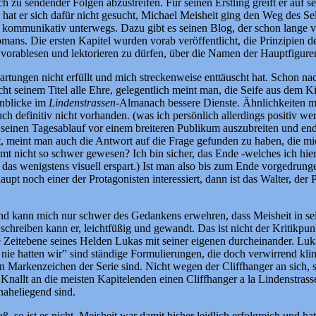
h zu sendender Folgen abzustreifen. Für seinen Erstling greift er auf 
at er sich dafür nicht gesucht, Michael Meisheit ging den Weg des Sel
 kommunikativ unterwegs. Dazu gibt es seinen Blog, der schon lange vie
ns. Die ersten Kapitel wurden vorab veröffentlicht, die Prinzipien de
 vorablesen und lektorieren zu dürfen, über die Namen der Hauptfigure
rtungen nicht erfüllt und mich streckenweise enttäuscht hat. Schon n
t seinem Titel alle Ehre, gelegentlich meint man, die Seife aus dem Ki
Einblicke im
Lindenstrassen
-Almanach bessere Dienste. Ähnlichkeiten mi
uch definitiv nicht vorhanden. (was ich persönlich allerdings positiv we
 seinen Tagesablauf vor einem breiteren Publikum auszubreiten und end
 meint man auch die Antwort auf die Frage gefunden zu haben, die mich
t nicht so schwer gewesen? Ich bin sicher, das Ende -welches ich hier
s wenigstens visuell erspart.) Ist man also bis zum Ende vorgedrungen
t noch einer der Protagonisten interessiert, dann ist das Walter, der 
d kann mich nur schwer des Gedankens erwehren, dass Meisheit in sein
hreiben kann er, leichtfüßig und gewandt. Das ist nicht der Kritikpunk
die Zeitebene seines Helden Lukas mit seiner eigenen durcheinander. Luk
 nie hatten wir” sind ständige Formulierungen, die doch verwirrend kling
ein Markenzeichen der Serie sind. Nicht wegen der Cliffhanger an sich
llt an die meisten Kapitelenden einen Cliffhanger a la Lindenstrasse u
 naheliegend sind.
 so ist es nicht. Meisheit war damit bisher leidlich erfolgreich und 