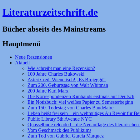
Literaturzeitschrift.de
Bücher abseits des Mainstreams
Hauptmenü
Zum
Neue Rezensionen
Inhalt
Aktuell
springen
Wie schreibt man eine Rezension?
100 Jahre Charles Bukowski
Asterix redt Wienerisch! „Es Brojeggd“
Zum 200. Geburtstag von Walt Whitman
200 Jahre Karl Marx
Die Korrespondenzen Rimbauds erstmals auf Deutsch
Ein Notizbuch: viel weißes Papier zu Semesterbeginn
Zum 150. Todestag von Charles Baudelaire
Leben heißt frei sein – ein wehmütiges Au Revoir für Be
Public Library 5th Avenue NYC
Quasselbude reloaded – die Neuauflage des literarischen 
Vom Geschmack des Publikums
Zum Tod von Gabriel Garcia Marquez