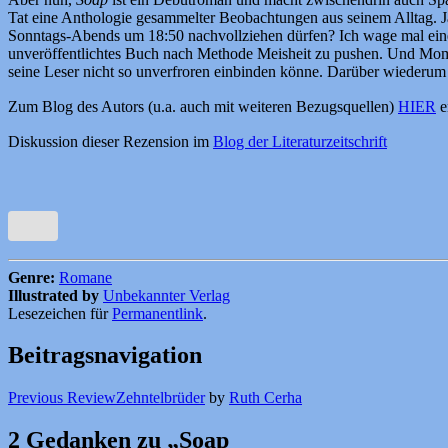
Tat eine Anthologie gesammelter Beobachtungen aus seinem Alltag. J
Sonntags-Abends um 18:50 nachvollziehen dürfen? Ich wage mal eine f
unveröffentlichtes Buch nach Methode Meisheit zu pushen. Und Momo
seine Leser nicht so unverfroren einbinden könne. Darüber wiederum 
Zum Blog des Autors (u.a. auch mit weiteren Bezugsquellen)
HIER
e
Diskussion dieser Rezension im
Blog der Literaturzeitschrift
Genre:
Romane
Illustrated by
Unbekannter Verlag
Lesezeichen für
Permanentlink
.
Beitragsnavigation
Previous Review
Zehntelbrüder
by
Ruth Cerha
2 Gedanken zu „
Soap