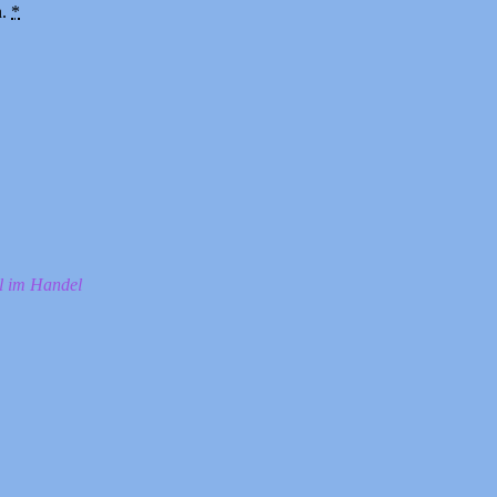
n.
*
ll im Handel