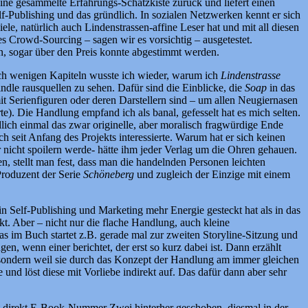
seine gesammelte Erfahrungs-Schatzkiste zurück und liefert einen
f-Publishing und das gründlich. In sozialen Netzwerken kennt er sich
le, natürlich auch Lindenstrassen-affine Leser hat und mit all diesen
s Crowd-Sourcing – sagen wir es vorsichtig – ausgetestet.
n, sogar über den Preis konnte abgestimmt werden.
ach wenigen Kapiteln wusste ich wieder, warum ich
Lindenstrasse
ndle rausquellen zu sehen. Dafür sind die Einblicke, die
Soap
in das
t Serienfiguren oder deren Darstellern sind – um allen Neugiernasen
rte). Die Handlung empfand ich als banal, gefesselt hat es mich selten.
lich einmal das zwar originelle, aber moralisch fragwürdige Ende
 seit Anfang des Projekts interessierte. Warum hat er sich keinen
 nicht spoilern werde- hätte ihm jeder Verlag um die Ohren gehauen.
, stellt man fest, dass man die handelnden Personen leichten
Produzent der Serie
Schöneberg
und zugleich der Einzige mit einem
 Self-Publishing und Marketing mehr Energie gesteckt hat als in das
t. Aber – nicht nur die flache Handlung, auch kleine
as im Buch startet z.B. gerade mal zur zweiten Storyline-Sitzung und
en, wenn einer berichtet, der erst so kurz dabei ist. Dann erzählt
, sondern weil sie durch das Konzept der Handlung am immer gleichen
nd löst diese mit Vorliebe indirekt auf. Das dafür dann aber sehr
hat direkt E-Book-Nummer Zwei hinterher geschoben, diesmal in der