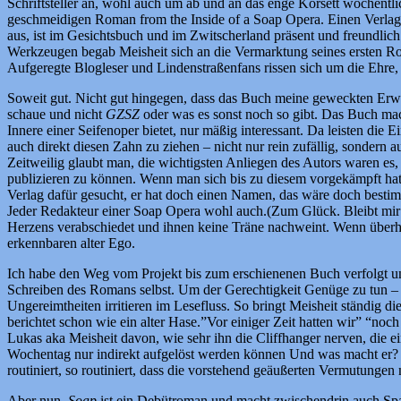
Schriftsteller an, wohl auch um ab und an das enge Korsett wöchentlic
geschmeidigen Roman from the Inside of a Soap Opera. Einen Verlag h
aus, ist im Gesichtsbuch und im Zwitscherland präsent und freundlich
Werkzeugen begab Meisheit sich an die Vermarktung seines ersten Roma
Aufgeregte Blogleser und Lindenstraßenfans rissen sich um die Ehre,
Soweit gut. Nicht gut hingegen, dass das Buch meine geweckten Erwa
schaue und nicht
GZSZ
oder was es sonst noch so gibt. Das Buch mach
Innere einer Seifenoper bietet, nur mäßig interessant. Da leisten die 
auch direkt diesen Zahn zu ziehen – nicht nur rein zufällig, sondern a
Zeitweilig glaubt man, die wichtigsten Anliegen des Autors waren es,
publizieren zu können. Wenn man sich bis zu diesem vorgekämpft hat,
Verlag dafür gesucht, er hat doch einen Namen, das wäre doch bestimm
Jeder Redakteur einer Soap Opera wohl auch.(Zum Glück. Bleibt mir da
Herzens verabschiedet und ihnen keine Träne nachweint. Wenn überhaup
erkennbaren alter Ego.
Ich habe den Weg vom Projekt bis zum erschienenen Buch verfolgt un
Schreiben des Romans selbst. Um der Gerechtigkeit Genüge zu tun – sc
Ungereimtheiten irritieren im Lesefluss. So bringt Meisheit ständig 
berichtet schon wie ein alter Hase.”Vor einiger Zeit hatten wir” “noch
Lukas aka Meisheit davon, wie sehr ihn die Cliffhanger nerven, die 
Wochentag nur indirekt aufgelöst werden können Und was macht er? Kna
routiniert, so routiniert, dass die vorstehend geäußerten Vermutungen
Aber nun,
Soap
ist ein Debütroman und macht zwischendrin auch Spaß,