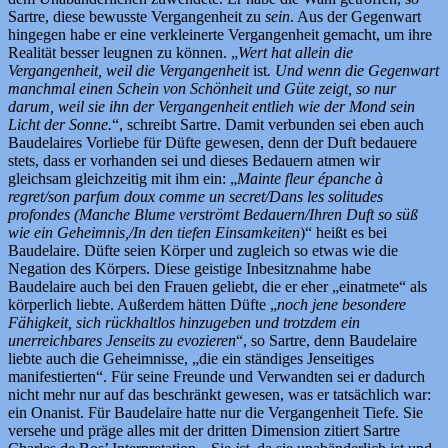
Sartre, diese bewusste Vergangenheit zu
sein
. Aus der Gegenwart
hingegen habe er eine verkleinerte Vergangenheit gemacht, um ihre
Realität besser leugnen zu können. „
Wert hat allein die
Vergangenheit, weil die Vergangenheit
ist
. Und wenn die Gegenwart
manchmal einen Schein von Schönheit und Güte zeigt, so nur
darum, weil sie ihn der Vergangenheit entlieh wie der Mond sein
Licht der Sonne.
“, schreibt Sartre. Damit verbunden sei eben auch
Baudelaires Vorliebe für Düfte gewesen, denn der Duft bedauere
stets, dass er vorhanden sei und dieses Bedauern atmen wir
gleichsam gleichzeitig mit ihm ein: „
Mainte fleur épanche à
regret/son parfum doux comme un secret/Dans les solitudes
profondes (Manche Blume verströmt Bedauern/Ihren Duft so süß
wie ein Geheimnis,/In den tiefen Einsamkeiten
)“ heißt es bei
Baudelaire. Düfte seien Körper und zugleich so etwas wie die
Negation des Körpers. Diese geistige Inbesitznahme habe
Baudelaire auch bei den Frauen geliebt, die er eher „einatmete“ als
körperlich liebte. Außerdem hätten Düfte „
noch jene besondere
Fähigkeit, sich rückhaltlos hinzugeben und trotzdem ein
unerreichbares Jenseits zu evozieren
“, so Sartre, denn Baudelaire
liebte auch die Geheimnisse, „die ein ständiges Jenseitiges
manifestierten“. Für seine Freunde und Verwandten sei er dadurch
nicht mehr nur auf das beschränkt gewesen, was er tatsächlich war:
ein Onanist. Für Baudelaire hatte nur die Vergangenheit Tiefe. Sie
versehe und präge alles mit der dritten Dimension zitiert Sartre