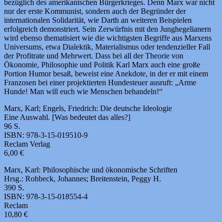
bezüglich des amerikanischen Bürgerkrieges. Denn Marx war nicht
nur der erste Kommunist, sondern auch der Begründer der
internationalen Solidarität, wie Darth an weiteren Beispielen
erfolgreich demonstriert. Sein Zerwürfnis mit den Junghegelianern
wird ebenso thematisiert wie die wichtigsten Begriffe aus Marxens
Universums, etwa Dialektik, Materialismus oder tendenzieller Fall
der Profitrate und Mehrwert. Dass bei all der Theorie von
Ökonomie, Philosophie und Politik Karl Marx auch eine große
Portion Humor besaß, beweist eine Anekdote, in der er mit einem
Franzosen bei einer projektierten Hundesteuer ausruft: „Arme
Hunde! Man will euch wie Menschen behandeln!“
Marx, Karl; Engels, Friedrich: Die deutsche Ideologie
Eine Auswahl. [Was bedeutet das alles?]
96 S.
ISBN: 978-3-15-019510-9
Reclam Verlag
6,00 €
Marx, Karl: Philosophische und ökonomische Schriften
Hrsg.: Rohbeck, Johannes; Breitenstein, Peggy H.
390 S.
ISBN: 978-3-15-018554-4
Reclam
10,80 €