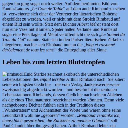
gegen ihn ging sogar noch weiter: Auf dem berühmten Bild von
Fantin-Latours „
Le Coin de Table
“ auf dem auch Rimbaud zu sehen
ist, verweigerte sich einer der Vertreter der literarischen Bohème
abgebildet zu werden, weil er nicht mit dem Strolch Rimbaud auf
einem Bild sein wollte. Statt dem Dichter
Albert Mérat
steht dort
nun eine Vase mit Blumen. Später hatten Verlaine und Rimbaud
sogar eine Persiflage auf Mérat veröffentlicht die sich „
Le Sonnet du
Trou du Cul
“ nannte. Statt sich in den Pariser literarischen Zirkel zu
integrieren, machte sich Rimbaud nun an die „
long et raisonné
dérèglement de tous les sens
“: die Entregelung aller Sinne.
Leben bis zum letzten Blutstropfen
Enid Starkie zeichnet akribisch die unterschiedlichen
Lebensstationen des
enfant terrible
Arthur Rimbaud nach. Sie zitiert
seine wichtigsten Gedichte – die vom Verlag dankenswerterweise
zweisprachig abgedruckt wurden – und beschreibt die zentralen
Lebensstationen Rimbauds, dessen Gedichte nach seinem Ableben
als die eines Thaumaturgen bezeichnet werden könnten. Denn viele
nachgeborene Dichter fühlten sich in der Tradition dieses
„Wundertäters“ und Alchemisten der Worte und wären ohne seine
Leuchtkraft wohl nie „geboren“ worden. „
Rimbaud verdanke ich,
menschlich gesprochen, die Rückkehr zu meinem Glauben
“ soll
Paul Claudel über ihn gesagt haben. Arthur Rimbaud lebte sein