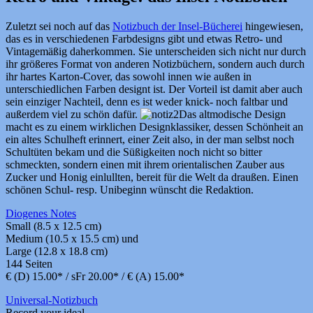
Zuletzt sei noch auf das
Notizbuch der Insel-Bücherei
hingewiesen,
das es in verschiedenen Farbdesigns gibt und etwas Retro- und
Vintagemäßig daherkommen. Sie unterscheiden sich nicht nur durch
ihr größeres Format von anderen Notizbüchern, sondern auch durch
ihr hartes Karton-Cover, das sowohl innen wie außen in
unterschiedlichen Farben designt ist. Der Vorteil ist damit aber auch
sein einziger Nachteil, denn es ist weder knick- noch faltbar und
außerdem viel zu schön dafür.
Das altmodische Design
macht es zu einem wirklichen Designklassiker, dessen Schönheit an
ein altes Schulheft erinnert, einer Zeit also, in der man selbst noch
Schultüten bekam und die Süßigkeiten noch nicht so bitter
schmeckten, sondern einen mit ihrem orientalischen Zauber aus
Zucker und Honig einlullten, bereit für die Welt da draußen. Einen
schönen Schul- resp. Unibeginn wünscht die Redaktion.
Diogenes Notes
Small (8.5 x 12.5 cm)
Medium (10.5 x 15.5 cm) und
Large (12.8 x 18.8 cm)
144 Seiten
€ (D) 15.00* / sFr 20.00* / € (A) 15.00*
Universal-Notizbuch
Record your ideal