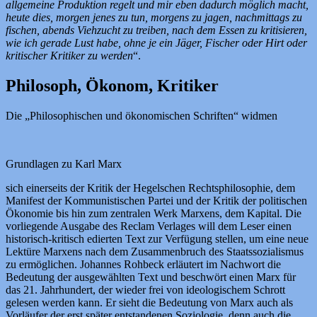
allgemeine Produktion regelt und mir eben dadurch möglich macht,
heute dies, morgen jenes zu tun, morgens zu jagen, nachmittags zu
fischen, abends Viehzucht zu treiben, nach dem Essen zu kritisieren,
wie ich gerade Lust habe, ohne je ein Jäger, Fischer oder Hirt oder
kritischer Kritiker zu werden
“.
Philosoph, Ökonom, Kritiker
Die „Philosophischen und ökonomischen Schriften“ widmen
Grundlagen zu Karl Marx
sich einerseits der Kritik der Hegelschen Rechtsphilosophie, dem
Manifest der Kommunistischen Partei und der Kritik der politischen
Ökonomie bis hin zum zentralen Werk Marxens, dem Kapital. Die
vorliegende Ausgabe des Reclam Verlages will dem Leser einen
historisch-kritisch edierten Text zur Verfügung stellen, um eine neue
Lektüre Marxens nach dem Zusammenbruch des Staatssozialismus
zu ermöglichen. Johannes Rohbeck erläutert im Nachwort die
Bedeutung der ausgewählten Text und beschwört einen Marx für
das 21. Jahrhundert, der wieder frei von ideologischem Schrott
gelesen werden kann. Er sieht die Bedeutung von Marx auch als
Vorläufer der erst später entstandenen Soziologie, denn auch die