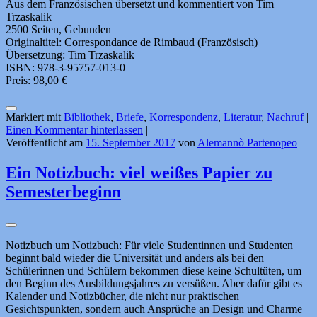
Aus dem Französischen übersetzt und kommentiert von Tim
Trzaskalik
2500 Seiten, Gebunden
Originaltitel: Correspondance de Rimbaud (Französisch)
Übersetzung: Tim Trzaskalik
ISBN: 978-3-95757-013-0
Preis: 98,00 €
Markiert mit
Bibliothek
,
Briefe
,
Korrespondenz
,
Literatur
,
Nachruf
|
Einen Kommentar hinterlassen
|
Veröffentlicht am
15. September 2017
von
Alemannò Partenopeo
Ein Notizbuch: viel weißes Papier zu
Semesterbeginn
Notizbuch um Notizbuch: Für viele Studentinnen und Studenten
beginnt bald wieder die Universität und anders als bei den
Schülerinnen und Schülern bekommen diese keine Schultüten, um
den Beginn des Ausbildungsjahres zu versüßen. Aber dafür gibt es
Kalender und Notizbücher, die nicht nur praktischen
Gesichtspunkten, sondern auch Ansprüche an Design und Charme