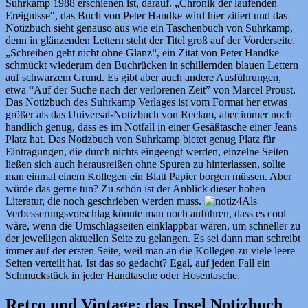
Suhrkamp 1988 erschienen ist, darauf. „Chronik der laufenden
Ereignisse“, das Buch von Peter Handke wird hier zitiert und das
Notizbuch sieht genauso aus wie ein Taschenbuch von Suhrkamp,
denn in glänzenden Lettern steht der Titel groß auf der Vorderseite.
„Schreiben geht nicht ohne Glanz“, ein Zitat von Peter Handke
schmückt wiederum den Buchrücken in schillernden blauen Lettern
auf schwarzem Grund. Es gibt aber auch andere Ausführungen,
etwa “Auf der Suche nach der verlorenen Zeit” von Marcel Proust.
Das Notizbuch des Suhrkamp Verlages ist vom Format her etwas
größer als das Universal-Notizbuch von Reclam, aber immer noch
handlich genug, dass es im Notfall in einer Gesäßtasche einer Jeans
Platz hat. Das Notizbuch von Suhrkamp bietet genug Platz für
Eintragungen, die durch nichts eingeengt werden, einzelne Seiten
ließen sich auch herausreißen ohne Spuren zu hinterlassen, sollte
man einmal einem Kollegen ein Blatt Papier borgen müssen. Aber
würde das gerne tun? Zu schön ist der Anblick dieser hohen
Literatur, die noch geschrieben werden muss.
Als
Verbesserungsvorschlag könnte man noch anführen, dass es cool
wäre, wenn die Umschlagseiten einklappbar wären, um schneller zu
der jeweiligen aktuellen Seite zu gelangen. Es sei dann man schreibt
immer auf der ersten Seite, weil man an die Kollegen zu viele leere
Seiten verteilt hat. Ist das so gedacht? Egal, auf jeden Fall ein
Schmuckstück in jeder Handtasche oder Hosentasche.
Retro und Vintage: das Insel Notizbuch