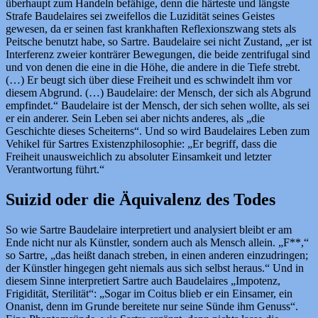
überhaupt zum Handeln befähige, denn die härteste und längste
Strafe Baudelaires sei zweifellos die Luzidität seines Geistes
gewesen, da er seinen fast krankhaften Reflexionszwang stets als
Peitsche benutzt habe, so Sartre. Baudelaire sei nicht Zustand, „er ist
Interferenz zweier konträrer Bewegungen, die beide zentrifugal sind
und von denen die eine in die Höhe, die andere in die Tiefe strebt.
(…) Er beugt sich über diese Freiheit und es schwindelt ihm vor
diesem Abgrund. (…) Baudelaire: der Mensch, der sich als Abgrund
empfindet.“ Baudelaire ist der Mensch, der sich sehen wollte, als sei
er ein anderer. Sein Leben sei aber nichts anderes, als „die
Geschichte dieses Scheiterns“. Und so wird Baudelaires Leben zum
Vehikel für Sartres Existenzphilosophie: „Er begriff, dass die
Freiheit unausweichlich zu absoluter Einsamkeit und letzter
Verantwortung führt.“
Suizid oder die Äquivalenz des Todes
So wie Sartre Baudelaire interpretiert und analysiert bleibt er am
Ende nicht nur als Künstler, sondern auch als Mensch allein. „F**,“
so Sartre, „das heißt danach streben, in einen anderen einzudringen;
der Künstler hingegen geht niemals aus sich selbst heraus.“ Und in
diesem Sinne interpretiert Sartre auch Baudelaires „Impotenz,
Frigidität, Sterilität“: „Sogar im Coitus blieb er ein Einsamer, ein
Onanist, denn im Grunde bereitete nur seine Sünde ihm Genuss“.