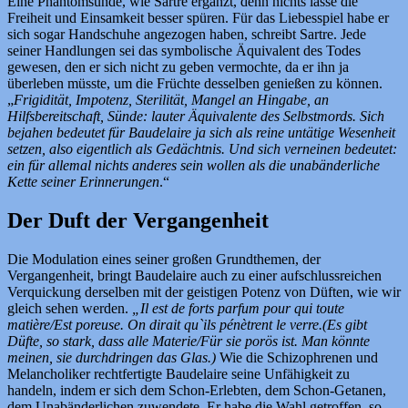
Eine Phantomsünde, wie Sartre ergänzt, denn nichts lasse die
Freiheit und Einsamkeit besser spüren. Für das Liebesspiel habe er
sich sogar Handschuhe angezogen haben, schreibt Sartre. Jede
seiner Handlungen sei das symbolische Äquivalent des Todes
gewesen, den er sich nicht zu geben vermochte, da er ihn ja
überleben müsste, um die Früchte desselben genießen zu können.
„
Frigidität, Impotenz, Sterilität, Mangel an Hingabe, an
Hilfsbereitschaft, Sünde: lauter Äquivalente des Selbstmords. Sich
bejahen bedeutet für Baudelaire ja sich als reine untätige Wesenheit
setzen, also eigentlich als Gedächtnis. Und sich verneinen bedeutet:
ein für allemal nichts anderes sein wollen als die unabänderliche
Kette seiner Erinnerungen
.“
Der Duft der Vergangenheit
Die Modulation eines seiner großen Grundthemen, der
Vergangenheit, bringt Baudelaire auch zu einer aufschlussreichen
Verquickung derselben mit der geistigen Potenz von Düften, wie wir
gleich sehen werden.
„Il est de forts parfum pour qui toute
matière/Est poreuse. On dirait qu`ils pénètrent le verre.(Es gibt
Düfte, so stark, dass alle Materie/Für sie porös ist. Man könnte
meinen, sie durchdringen das Glas.)
Wie die Schizophrenen und
Melancholiker rechtfertigte Baudelaire seine Unfähigkeit zu
handeln, indem er sich dem Schon-Erlebten, dem Schon-Getanen,
dem Unabänderlichen zuwendete. Er habe die Wahl getroffen, so