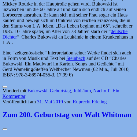
Mickey Rourke in der Hauptrolle gehen wird. Bukowski ist
inzwischen um die 60 Jahre alt und kann sich endlich auf seinen
Lorbeeren ausruhen. Er kann sich mit seiner Frau sogar ein Haus
kaufen und bewegt sich im Umkreis von reichen Franzosen, die in
den Slums von L.A. leben. „Das Leben beginnt mit 65“, schreibt er
1985. 10 Jahre später, im Alter von 73 Jahren starb der “
deutsche
Dichter
“ Charles Bukowski an Leukämie in einem Krankenhaus in
L.A..
Eine “zeitgenössische” Interpretation seiner Werke findet sich auch
in Form von Musik und Text bei
Steinbach
auf der CD “Charles
Bukowski. Ein Maulwurf im Karton. Songs und Gedichte” mit
Gerd Wameling/Steffen Weßbecher-Newman (62 Min., Juli 2010,
ISBN: 978-3-86974-055-3, 17,99 €)
Markiert mit
Bukowski
,
Geburtstag
,
Jubiläum
,
Nachruf
|
Ein
Kommentar
|
Veröffentlicht am
31. Mai 2019
von
Ruprecht Frieling
Zum 200. Geburtstag von Walt Whitman