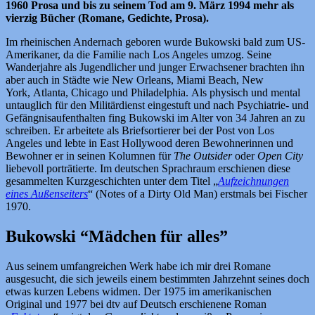
1960 Prosa und bis zu seinem Tod am 9. März 1994 mehr als
vierzig Bücher (Romane, Gedichte, Prosa).
Im rheinischen Andernach geboren wurde Bukowski bald zum US-
Amerikaner, da die Familie nach Los Angeles umzog. Seine
Wanderjahre als Jugendlicher und junger Erwachsener brachten ihn
aber auch in Städte wie New Orleans, Miami Beach, New
York, Atlanta, Chicago und Philadelphia.
Als physisch und mental
untauglich für den Militärdienst eingestuft und nach Psychiatrie- und
Gefängnisaufenthalten fing Bukowski im Alter von 34 Jahren an zu
schreiben. Er arbeitete als Briefsortierer bei der Post von Los
Angeles und lebte in East Hollywood deren Bewohnerinnen und
Bewohner er in seinen Kolumnen für
The Outsider
oder
Open City
liebevoll porträtierte. Im deutschen Sprachraum erschienen diese
gesammelten Kurzgeschichten unter dem Titel „
Aufzeichnungen
eines Außenseiters
“ (Notes of a Dirty Old Man) erstmals bei Fischer
1970.
Bukowski “Mädchen für alles”
Aus seinem umfangreichen Werk habe ich mir drei Romane
ausgesucht, die sich jeweils einem bestimmten Jahrzehnt seines doch
etwas kurzen Lebens widmen. Der 1975 im amerikanischen
Original und 1977 bei dtv auf Deutsch erschienene Roman