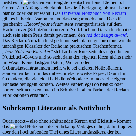
heißt es in
einem Song der deutschen Band Element of
Crime. Am Anfang steht damit also die Überlegung, ob man lieber
blanko oder kariert wählt. Das
Universal-Notizbuch von Reclam
gibt es in beiden Varianten und dazu sogar noch einen Bleistift
geschenkt. „
Record your ideas
“ steht avantgardistisch auf dem
Kartoncover (Schutzfunktion) zum Notizbuch und tatsächlich hat es
auch sein einen Preis damit gewonnen: den
red dot design award
.
Das Reclam-Notizbuch ist gelb und sieht damit genauso aus wie die
unzähligen Klassiker der Reihe im praktischen Taschenformat.
„
Jede Notiz ein Klassiker
“ steht auf der Rückseite des eigentlichen
Notizbuch-Covers und so steht dann den eigenen Ideen nichts mehr
im Wege. Keine lästigen Daten-, Wetter- oder
Geburtstagseintragungen mehr, wie bei anderen Notizbüchern,
sondern einfach nur das unbeschriebene weiße Papier, Raum für
Gedanken, die vielleicht bald die Welt oder zumindest die eigene
Fantasie beflügeln können. Weißes Papier: egal ob blanko oder
kariert, seit neuestem auch im Schuber in allen Farben der Reclam
Publikationen erhältlich.
Suhrkamp Literatur als Notizbuch
Quasi nackt – also ohne schützenden Karton und Bleistift – kommt
das
Notizbuch des Suhrkamp Verlages daher, dafür trägt es
aber den hochtrabenden Titel eines Literaturklassikers, der bei