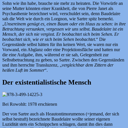
Sohn wie ihn habe, brauche nie mehr zu heiraten. Die Vorwürfe an
seine Mutter könnten einer Krankheit, die von Pierre Janet als
Psychasthenie bezeichnet wird, verschuldet sein, denn Baudelaire
sah die Welt wie durch ein Lorgnon, wie Sartre spitz bemerkt.
„
Unsereinem genügt es, einen Baum oder ein Haus zu sehen: in ihre
Betrachtung versunken, vergessen wir uns selbst. Baudelaire ist ein
Mensch, der sich nie vergisst. Er beobachtet sich beim Sehen. Er
beobachtet sich, wie er sich beim Sehen beobachtet
.“ Die
Gegenstände selbst hätten für ihn keinen Wert, sie waren nur ein
Vorwand, ein Abglanz oder eine Projektionsfläche und hatten nur
die eine Aufgabe, ihm, während er sie sah, Gelegenheit zur
Selbstbetrachtung zu geben, so Sartre. Zwischen den Gegenständen
und ihm herrschte Transluzenz, „
vergleichbar dem Zittern der
heißen Luft im Sommer
“.
Der existentialistische Mensch
Bei Rowohlt: 1978 erschienen
Der von Sartre auch als Heautontimorumenos (=jemand, der sich
selbst bestraft) bezeichnete Baudelaire wollte seiner eigenen
Luzidität stets ein Schnippchen schlagen, damit ihn dies dann