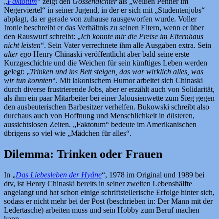
„
Faktotum
“ zeigt den
Gossendichter
als „weißen Penner im
Negerviertel“ in seiner Jugend, in der er sich mit „Studentenjobs“
abplagt, da er gerade von zuhause rausgeworfen wurde. Voller
Ironie beschreibt er das Verhältnis zu seinen Eltern, wenn er über
den Rauswurf schreibt: „
Ich konnte mir die Preise im Elternhaus
nicht leisten
“. Sein Vater verrechnete ihm alle Ausgaben extra. Sein
alter ego
Henry Chinaski veröffentlicht aber bald seine erste
Kurzgeschichte und die Weichen für sein künftiges Leben werden
gelegt: „
Trinken und ins Bett steigen, das war wirklich alles, was
wir tun konnten
“. Mit lakonischem Humor arbeitet sich Chinaski
durch diverse frustrierende Jobs, aber er erzählt auch von Solidarität,
als ihm ein paar Mitarbeiter bei einer Jalousienwette zum Sieg gegen
den ausbeuterischen Barbesitzer verhelfen. Bukowski schreibt also
durchaus auch von Hoffnung und Menschlichkeit in düsteren,
aussichtslosen Zeiten. „Faktotum“ bedeute im Amerikanischen
übrigens so viel wie „Mädchen für alles“.
Dilemma: Trinken oder Frauen
In „
Das Liebesleben der Hyäne
“, 1978 im Original und 1989 bei
dtv, ist Henry Chinaski bereits in seiner zweiten Lebenshälfte
angelangt und hat schon einige schriftstellerische Erfolge hinter sich,
sodass er nicht mehr bei der Post (beschrieben in: Der Mann mit der
Ledertasche) arbeiten muss und sein Hobby zum Beruf machen
kann.