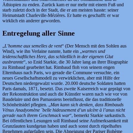
Äthiopien zu enden. Zurück kam er nur mehr mit einem Fuß und
starb zuletzt doch in der Stadt, die er am meisten hasste: seiner
Heimatstadt Charleville-Mézières. Er hatte es geschafft: er war
wirklich ein anderer geworden.
Entregelung aller Sinne
„
L’homme aux semelles de vent
“ (Der Mensch mit den Sohlen aus
Wind), wie ihn Verlaine nannte, hatte ein „
warmes und
leidenschaftliches Herz, das schließlich in der eigenen Glut
ausbrannte
“, so Enid Starkie, die 30 Jahre lang an ihrer Biographie
zu Rimbaud gearbeitet hat. Rimbaud floh von seinem engen
Elternhaus nach Paris, wo gerade die Commune versuchte, ein
neues Gesellschaftsmodell zu verwirklichen, aber mit Hilfe der
Deutschen niedergewalzt wurde. 20.000 deutsche Soldaten hatten
Paris damals, 1871, besetzt. Das zweite Kaiserreich war geprägt von
der Rekonstruktion und auch die Künstler waren nach wie vor von
Baudelaire und den Parnassiens beeinflusst, die das traditionelle
Schönheitsidel pflegten. „
Man kann sich denken, dass Rimbauds
Vénus Anadyomène `belle hideusement d’un ulcère à l’anus
nicht
gerade nach ihrem Geschmack war
“, bemerkt Starkie sarkastisch.
Bei öffentlichen Lesungen soll Rimbaud seine Aufmerksamkeit mit
Grunzlauten kundgetan haben und auch sonst durch rüpelhaftes
Benehmen aufgefallen sein. Die Abneigung der Pariser Bohème