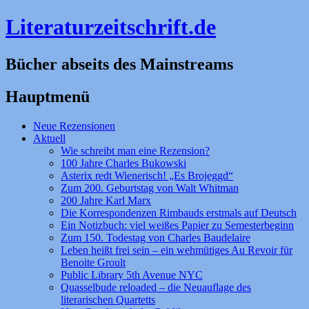
Literaturzeitschrift.de
Bücher abseits des Mainstreams
Hauptmenü
Zum
Neue Rezensionen
Inhalt
Aktuell
springen
Wie schreibt man eine Rezension?
100 Jahre Charles Bukowski
Asterix redt Wienerisch! „Es Brojeggd“
Zum 200. Geburtstag von Walt Whitman
200 Jahre Karl Marx
Die Korrespondenzen Rimbauds erstmals auf Deutsch
Ein Notizbuch: viel weißes Papier zu Semesterbeginn
Zum 150. Todestag von Charles Baudelaire
Leben heißt frei sein – ein wehmütiges Au Revoir für
Benoite Groult
Public Library 5th Avenue NYC
Quasselbude reloaded – die Neuauflage des
literarischen Quartetts