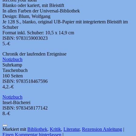
Blanko oder kariert, mit Bleistift
In allen Farben der Universal-Bibliothek
Design: Blum, Wolfgang
Je 128 S., blanko, original UB-Papier mit integriertem Bleistift im
Schuber
Format inkl. Schuber: 10,5 x 14,9 cm
ISBN: 9783159003023
5.-€
Chronik der laufenden Ereignisse
Notizbuch
Suhrkamp
Taschenbuch
160 Seiten
ISBN: 9783518467596
4,2.-€
Notizbuch
Insel-Bücherei
ISBN: 9783458177142
8.-€
Markiert mit
Bibliothek
,
Kritik
,
Literatur
,
Rezension Anleitung
|
Einen Kommentar hinterlassen
|