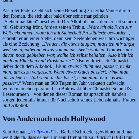
Als roter Faden zieht sich seine Beziehung zu Lydia Vance durch
den Roman, die sich aber bald über seine mangelnden
„Steherqualitäten“ beschwert. Der Alkoholismus, dem er seit seinem
40. Geburtstag frönt, fordert seinen Tribut. „
Wäre ich als Frau zur
Welt gekommen, wäre ich mit Sicherheit Prostituierte geworden
“,
schreibt er an einer Stelle, denn sein Seelenleben war ihm wichtiger
als eine Beziehung. „
Frauen, die etwas taugten, machten mir angst,
weil sie irgendwann etwas von meiner Seele wollten. Und was mir
davon noch geblieben war, wollte ich selbst behalten. Also hielt ich
mich an Flittchen und Prostituierte.
“ Also widmet sich Chinaski
lieber doch dem Alkohol. „
Wenn etwas Schlimmes passiert, trinkt
man, um es zu vergessen. Wenn etwas Gutes passiert, trinkt man,
um zu feiern. Und wenn nichts los ist, trinkt man,
damit
etwas
passiert
.“ Wenn man an 300 Tagen im Jahr verkatert aufwacht,
werde man eben paranoid, so Bukowski über Chinaski. Seine US-
Lesetourneen – von denen dieser Roman hauptsächlich handelt –
sorgen jedenfalls immer für Nachschub seines Lebensinhalts: Frauen
und
Alkohol.
Von Andernach nach Hollywood
Sein Roman „
Hollywood
“ ist Barbet Schroeder gewidmet und man
weiß gleich, dass es hier um sein Drehbuch zu „
Barfly
“ (1987) mit