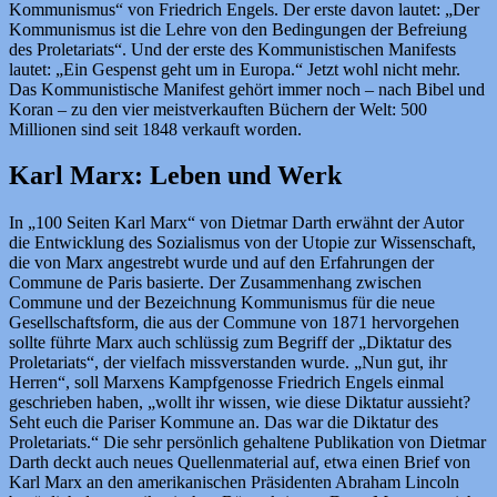
Kommunismus“ von Friedrich Engels. Der erste davon lautet: „Der
Kommunismus ist die Lehre von den Bedingungen der Befreiung
des Proletariats“. Und der erste des Kommunistischen Manifests
lautet: „Ein Gespenst geht um in Europa.“ Jetzt wohl nicht mehr.
Das Kommunistische Manifest gehört immer noch – nach Bibel und
Koran – zu den vier meistverkauften Büchern der Welt: 500
Millionen sind seit 1848 verkauft worden.
Karl Marx: Leben und Werk
In „100 Seiten Karl Marx“ von Dietmar Darth erwähnt der Autor
die Entwicklung des Sozialismus von der Utopie zur Wissenschaft,
die von Marx angestrebt wurde und auf den Erfahrungen der
Commune de Paris basierte. Der Zusammenhang zwischen
Commune und der Bezeichnung Kommunismus für die neue
Gesellschaftsform, die aus der Commune von 1871 hervorgehen
sollte führte Marx auch schlüssig zum Begriff der „Diktatur des
Proletariats“, der vielfach missverstanden wurde. „Nun gut, ihr
Herren“, soll Marxens Kampfgenosse Friedrich Engels einmal
geschrieben haben, „wollt ihr wissen, wie diese Diktatur aussieht?
Seht euch die Pariser Kommune an. Das war die Diktatur des
Proletariats.“ Die sehr persönlich gehaltene Publikation von Dietmar
Darth deckt auch neues Quellenmaterial auf, etwa einen Brief von
Karl Marx an den amerikanischen Präsidenten Abraham Lincoln