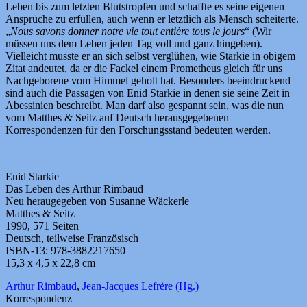
Leben bis zum letzten Blutstropfen und schaffte es seine eigenen
Ansprüche zu erfüllen, auch wenn er letztlich als Mensch scheiterte.
„
Nous savons donner notre vie tout entière tous le jours
“ (Wir
müssen uns dem Leben jeden Tag voll und ganz hingeben).
Vielleicht musste er an sich selbst verglühen, wie Starkie in obigem
Zitat andeutet, da er die Fackel einem Prometheus gleich für uns
Nachgeborene vom Himmel geholt hat. Besonders beeindruckend
sind auch die Passagen von Enid Starkie in denen sie seine Zeit in
Abessinien beschreibt. Man darf also gespannt sein, was die nun
vom Matthes & Seitz auf Deutsch herausgegebenen
Korrespondenzen für den Forschungsstand bedeuten werden.
Enid Starkie
Das Leben des Arthur Rimbaud
Neu heraugegeben von Susanne Wäckerle
Matthes & Seitz
1990, 571 Seiten
Deutsch, teilweise Französisch
ISBN-13: 978-3882217650
15,3 x 4,5 x 22,8 cm
Arthur Rimbaud
,
Jean-Jacques Lefrère (Hg.)
Korrespondenz