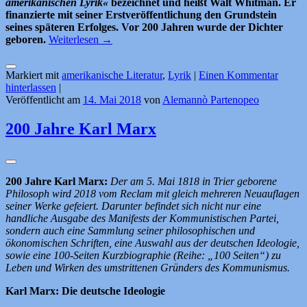
amerikanischen Lyrik«
bezeichnet und heißt Walt Whitman. Er
finanzierte mit seiner Erstveröffentlichung den Grundstein
seines späteren Erfolges. Vor 200 Jahren wurde der Dichter
geboren.
Weiterlesen
→
Markiert mit
amerikanische Literatur
,
Lyrik
|
Einen Kommentar
hinterlassen
|
Veröffentlicht am
14. Mai 2018
von
Alemannò Partenopeo
200 Jahre Karl Marx
200 Jahre Karl Marx:
Der am 5. Mai 1818 in Trier geborene
Philosoph wird 2018 vom Reclam mit gleich mehreren Neuauflagen
seiner Werke gefeiert. Darunter befindet sich nicht nur eine
handliche Ausgabe des Manifests der Kommunistischen Partei,
sondern auch eine Sammlung seiner philosophischen und
ökonomischen Schriften, eine Auswahl aus der deutschen Ideologie,
sowie eine 100-Seiten Kurzbiographie (Reihe: „100 Seiten“) zu
Leben und Wirken des umstrit
tenen Gründers des Kommunismus.
Karl Marx: Die deutsche Ideologie