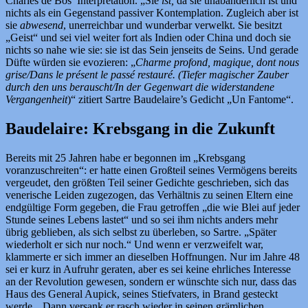
Charles de Bos’ Interpretation. „Sie
ist,
da sie unabänderlich ist und
nichts als ein Gegenstand passiver Kontemplation. Zugleich aber ist
sie
abwesend
, unerreichbar und wunderbar verwelkt. Sie besitzt
„Geist“ und sei viel weiter fort als Indien oder China und doch sie
nichts so nahe wie sie: sie ist das Sein jenseits de Seins. Und gerade
Düfte würden sie evozieren: „
Charme profond, magique, dont nous
grise/Dans le présent le passé restauré. (Tiefer magischer Zauber
durch den uns berauscht/In der Gegenwart die widerstandene
Vergangenheit
)“ zitiert Sartre Baudelaire’s Gedicht „Un Fantome“.
Baudelaire: Krebsgang in die Zukunft
Bereits mit 25 Jahren habe er begonnen im „Krebsgang
voranzuschreiten“: er hatte einen Großteil seines Vermögens bereits
vergeudet, den größten Teil seiner Gedichte geschrieben, sich das
venerische Leiden zugezogen, das Verhältnis zu seinen Eltern eine
endgültige Form gegeben, die Frau getroffen „die wie Blei auf jeder
Stunde seines Lebens lastet“ und so sei ihm nichts anders mehr
übrig geblieben, als sich selbst zu überleben, so Sartre. „Später
wiederholt er sich nur noch.“ Und wenn er verzweifelt war,
klammerte er sich immer an dieselben Hoffnungen. Nur im Jahre 48
sei er kurz in Aufruhr geraten, aber es sei keine ehrliches Interesse
an der Revolution gewesen, sondern er wünschte sich nur, dass das
Haus des General Aupick, seines Stiefvaters, in Brand gesteckt
werde. „Dann versank er rasch wieder in seinen grämlichen