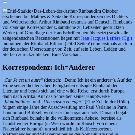
Im Oktober
erscheinen bei Matthes & Seitz die Korrespondenzen des Dichters
und Weltreisenden Arthur Rimbaud erstmals auf Deutsch. Rimbauds
vollständige Korrespondenz, sämtliche zu Lebzeiten gedruckten
Werke (auf Grundlage der Handschriften neu übersetzt) sowie alle
zeitgenössischen Rezensionen liegen mit
Jean-Jacques Lefrère (Hg.)
monumentaler Rimbaud-Edition (2500 Seiten!) nun erstmals auch in
der deutschen Übersetzung vor. Zeit, auf sein Leben, Leiden und
Sterben zurückzublicken. Eine Vorschau.
Korrespondenz: Ich=Anderer
„
Car Je est un autre
“ (deutsch: „Denn: Ich ist ein anderer“). Auf der
Höhe seiner dichterischen Fähigkeiten entsagte Rimbaud der
Literatur und begab sich auf eine wilde Reise, erst durch Europa,
dann nach Afrika. Auf das Schreiben seiner Hauptwerke
„
Illuminations
“ und „
Une saison en enfer
“ (Eine Zeit in der Hölle)
folgten einige Jahre der Ausschweifung mit Paul Verlaine in Paris,
London und Brüssel, wo dieser ihn sogar anschoß. Danach begab
sich Rimbaud beinahe in die vollkommene Askese, bereiste als
Landstreicher Europa (in Wien wurde im Rausch von einem
Fiakerfahrer beraubt), um schließlich als Kaffeeexporteur,
Waffenhändler und Sklaventreiber an der Somaliküste und in