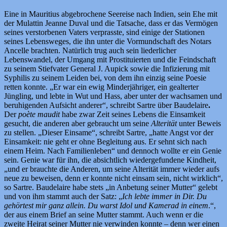
Eine in Mauritius abgebrochene Seereise nach Indien, sein Ehe mit
der Mulattin Jeanne Duval und die Tatsache, dass er das Vermögen
seines verstorbenen Vaters verprasste, sind einige der Stationen
seines Lebensweges, die ihn unter die Vormundschaft des Notars
Ancelle brachten. Natürlich trug auch sein liederlicher
Lebenswandel, der Umgang mit Prostituierten und die Feindschaft
zu seinem Stiefvater General J. Aupick sowie die Infizierung mit
Syphilis zu seinem Leiden bei, von dem ihn einzig seine Poesie
retten konnte. „Er war ein ewig Minderjähriger, ein gealterter
Jüngling, und lebte in Wut und Hass, aber unter der wachsamen und
beruhigenden Aufsicht anderer“, schreibt Sartre über Baudelaire
.
Der
poète maudit
habe zwar Zeit seines Lebens die Einsamkeit
gesucht, die anderen aber gebraucht um seine
Alterität
unter Beweis
zu stellen. „Dieser Einsame“, schreibt Sartre, „hatte Angst vor der
Einsamkeit: nie geht er ohne Begleitung aus. Er sehnt sich nach
einem Heim. Nach Familienleben“ und dennoch wollte er ein Genie
sein. Genie war für ihn, die absichtlich wiedergefundene Kindheit,
„und er brauchte die Anderen, um seine Alterität immer wieder aufs
neue zu beweisen, denn er konnte nicht einsam sein, nicht wirklich“,
so Sartre. Baudelaire habe stets „in Anbetung seiner Mutter“ gelebt
und von ihm stammt auch der Satz: „
Ich lebte immer in Dir. Du
gehörtest mir ganz allein. Du warst Idol und Kamerad in einem
.“,
der aus einem Brief an seine Mutter stammt. Auch wenn er die
zweite Heirat seiner Mutter nie verwinden konnte – denn wer einen