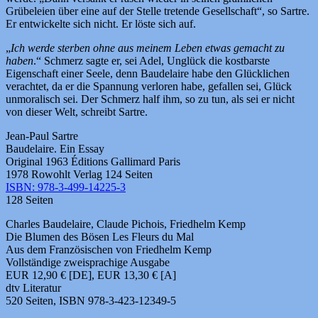
Grübeleien über eine auf der Stelle tretende Gesellschaft“, so Sartre.
Er entwickelte sich nicht. Er löste sich auf.
„
Ich werde sterben ohne aus meinem Leben etwas gemacht zu
haben
.“ Schmerz sagte er, sei Adel, Unglück die kostbarste
Eigenschaft einer Seele, denn Baudelaire habe den Glücklichen
verachtet, da er die Spannung verloren habe, gefallen sei, Glück
unmoralisch sei. Der Schmerz half ihm, so zu tun, als sei er nicht
von dieser Welt, schreibt Sartre.
Jean-Paul Sartre
Baudelaire. Ein Essay
Original 1963 Éditions Gallimard Paris
1978 Rowohlt Verlag 124 Seiten
ISBN: 978-3-499-14225-3
128 Seiten
Charles Baudelaire, Claude Pichois, Friedhelm Kemp
Die Blumen des Bösen Les Fleurs du Mal
Aus dem Französischen von Friedhelm Kemp
Vollständige zweisprachige Ausgabe
EUR 12,90 € [DE], EUR 13,30 € [A]
dtv Literatur
520 Seiten, ISBN 978-3-423-12349-5