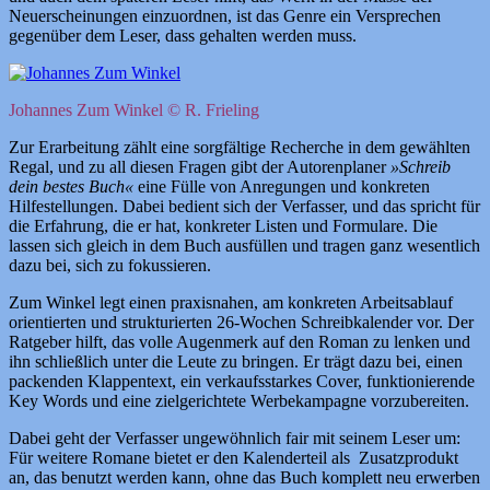
Neuerscheinungen einzuordnen, ist das Genre ein Versprechen
gegenüber dem Leser, dass gehalten werden muss.
Johannes Zum Winkel © R. Frieling
Zur Erarbeitung zählt eine sorgfältige Recherche in dem gewählten
Regal, und zu all diesen Fragen gibt der Autorenplaner
»Schreib
dein bestes Buch«
eine Fülle von Anregungen und konkreten
Hilfestellungen. Dabei bedient sich der Verfasser, und das spricht für
die Erfahrung, die er hat, konkreter Listen und Formulare. Die
lassen sich gleich in dem Buch ausfüllen und tragen ganz wesentlich
dazu bei, sich zu fokussieren.
Zum Winkel legt einen praxisnahen, am konkreten Arbeitsablauf
orientierten und strukturierten 26-Wochen Schreibkalender vor. Der
Ratgeber hilft, das volle Augenmerk auf den Roman zu lenken und
ihn schließlich unter die Leute zu bringen. Er trägt dazu bei, einen
packenden Klappentext, ein verkaufsstarkes Cover, funktionierende
Key Words und eine zielgerichtete Werbekampagne vorzubereiten.
Dabei geht der Verfasser ungewöhnlich fair mit seinem Leser um:
Für weitere Romane bietet er den Kalenderteil als Zusatzprodukt
an, das benutzt werden kann, ohne das Buch komplett neu erwerben