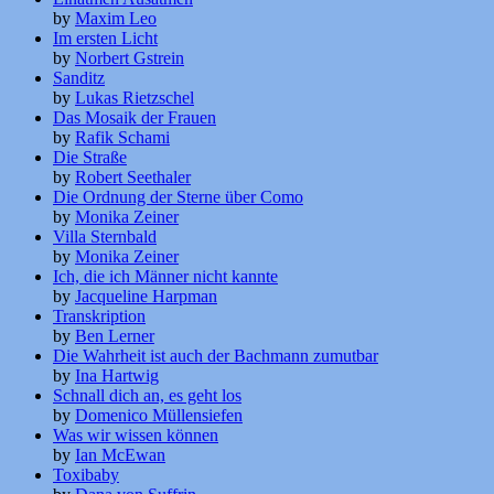
by
Maxim Leo
Im ersten Licht
by
Norbert Gstrein
Sanditz
by
Lukas Rietzschel
Das Mosaik der Frauen
by
Rafik Schami
Die Straße
by
Robert Seethaler
Die Ordnung der Sterne über Como
by
Monika Zeiner
Villa Sternbald
by
Monika Zeiner
Ich, die ich Männer nicht kannte
by
Jacqueline Harpman
Transkription
by
Ben Lerner
Die Wahrheit ist auch der Bachmann zumutbar
by
Ina Hartwig
Schnall dich an, es geht los
by
Domenico Müllensiefen
Was wir wissen können
by
Ian McEwan
Toxibaby