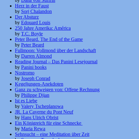
by
Dana von Suffrin
Herz in der Faust
by
Sorj Chalandon
Der Absturz
by
Edouard Louis
250 Jahre Amerika: América
by
T.C. Boyle
Peter Beard. The End of the Game
by
Peter Beard
Fullmoon: Vollmond über der Landschaft
by
Darren Almond
Reading Journal – Das Panini Lesejournal
by
Panini books
Nostromo
by
Joseph Conrad
Kegeljungen-Anekdoten
Ganz zu schweigen von: Offene Rechnung
by
Philippe Djian
Ist es Liebe
by
Valery Tscheplanowa
JR. La Caverne du Pont Neuf
by
Hans Ulrich Obrist
Ein Königreich für eine Schnecke
by
Maria Rewa
Sehnsucht – eine Meditation über Zeit