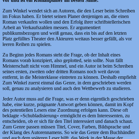
vor und ist ein Romanplaner im besten Sinne.
Zum Winkel wendet sich an Autoren, die den Leser beim Schreiben
im Fokus haben. Er bietet seinen Planer denjenigen an, die einen
Roman verkaufen wollen und den Erfolg ihrer schriftstellerischen
Arbeit an Verkaufszahlen messen. Er argumentiert
publikumsbezogen und weiß genau, dass ein bis auf den letzten
Platz gefülltes Theater den Akteuren weitaus besser gefällt, als vor
leeren Reihen zu spielen.
Zu Beginn jedes Romans steht die Frage, ob der Inhalt eines
Romans vorab konzipiert, also geplotted, sein sollte. Nun fällt
Meisterschaft nicht vom Himmel, und ein Autor ist beim Schreiben
seines ersten, zweiten oder dritten Romans noch weit davon
entfernt, in die Meisterklasse eintreten zu können. Deshalb empfiehlt
Zum Winkel zuerst einmal das Genre, in dem geschrieben werden
soll, genau zu analysieren und auch den Wettbewerb zu studieren.
Jeder Autor muss auf die Frage, was er denn eigentlich geschrieben
habe, eine kurze, prägnante Antwort geben können, damit im Kopf
des potentiellen Lesers eine Zuordnung erfolgen kann. Diese oft
beklagte »Schubladisierung« ermöglicht es dem Interessenten, zu
entscheiden, ob er sich für den Titel interessiert und danach schaut.
Zum Genre passen müssen Titel, Cover, Farben, Bildsprache und
der Klang des Autorennamens. So wie das Genre dem Buchhändler
und auch dem späteren Leser hilft, das Werk in der Masse der