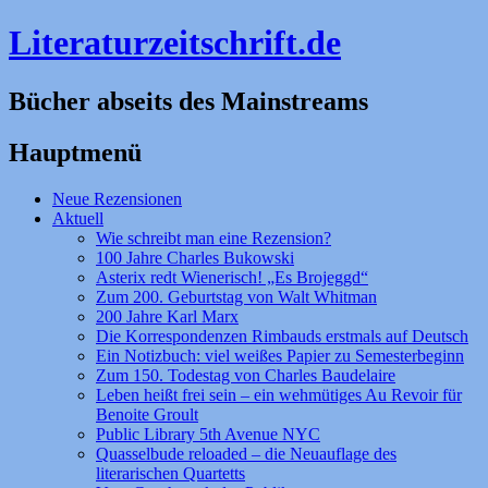
Literaturzeitschrift.de
Bücher abseits des Mainstreams
Hauptmenü
Zum
Neue Rezensionen
Inhalt
Aktuell
springen
Wie schreibt man eine Rezension?
100 Jahre Charles Bukowski
Asterix redt Wienerisch! „Es Brojeggd“
Zum 200. Geburtstag von Walt Whitman
200 Jahre Karl Marx
Die Korrespondenzen Rimbauds erstmals auf Deutsch
Ein Notizbuch: viel weißes Papier zu Semesterbeginn
Zum 150. Todestag von Charles Baudelaire
Leben heißt frei sein – ein wehmütiges Au Revoir für
Benoite Groult
Public Library 5th Avenue NYC
Quasselbude reloaded – die Neuauflage des
literarischen Quartetts