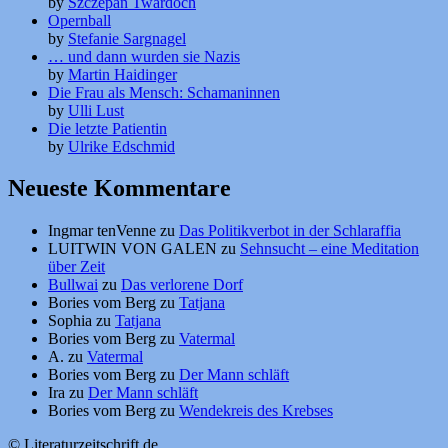
by
Szczepan Twardoch
Opernball
by
Stefanie Sargnagel
… und dann wurden sie Nazis
by
Martin Haidinger
Die Frau als Mensch: Schamaninnen
by
Ulli Lust
Die letzte Patientin
by
Ulrike Edschmid
Neueste Kommentare
Ingmar tenVenne
zu
Das Politikverbot in der Schlaraffia
LUITWIN VON GALEN
zu
Sehnsucht – eine Meditation
über Zeit
Bullwai
zu
Das verlorene Dorf
Bories vom Berg
zu
Tatjana
Sophia
zu
Tatjana
Bories vom Berg
zu
Vatermal
A.
zu
Vatermal
Bories vom Berg
zu
Der Mann schläft
Ira
zu
Der Mann schläft
Bories vom Berg
zu
Wendekreis des Krebses
© Literaturzeitschrift.de