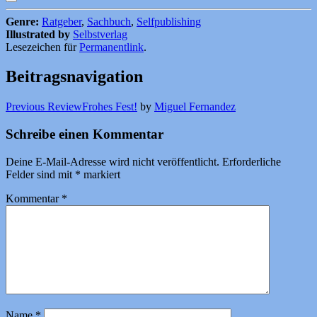
Genre:
Ratgeber
,
Sachbuch
,
Selfpublishing
Illustrated by
Selbstverlag
Lesezeichen für
Permanentlink
.
Beitragsnavigation
Previous Review
Frohes Fest!
by
Miguel Fernandez
Schreibe einen Kommentar
Deine E-Mail-Adresse wird nicht veröffentlicht.
Erforderliche
Felder sind mit
*
markiert
Kommentar
*
Name
*