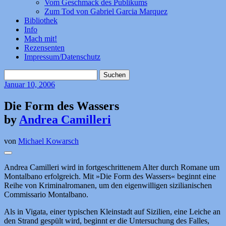
Vom Geschmack des Publikums
Zum Tod von Gabriel Garcia Marquez
Bibliothek
Info
Mach mit!
Rezensenten
Impressum/Datenschutz
Suchen
nach:
Januar
10, 2006
Die Form des Wassers
by
Andrea Camilleri
von
Michael Kowarsch
Andrea Camilleri wird in fortgeschrittenem Alter durch Romane um
Montalbano erfolgreich. Mit »Die Form des Wassers« beginnt eine
Reihe von Kriminalromanen, um den eigenwilligen sizilianischen
Commissario Montalbano.
Als in Vigata, einer typischen Kleinstadt auf Sizilien, eine Leiche an
den Strand gespült wird, beginnt er die Untersuchung des Falles,