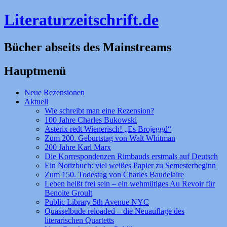
Literaturzeitschrift.de
Bücher abseits des Mainstreams
Hauptmenü
Zum
Neue Rezensionen
Inhalt
Aktuell
springen
Wie schreibt man eine Rezension?
100 Jahre Charles Bukowski
Asterix redt Wienerisch! „Es Brojeggd“
Zum 200. Geburtstag von Walt Whitman
200 Jahre Karl Marx
Die Korrespondenzen Rimbauds erstmals auf Deutsch
Ein Notizbuch: viel weißes Papier zu Semesterbeginn
Zum 150. Todestag von Charles Baudelaire
Leben heißt frei sein – ein wehmütiges Au Revoir für
Benoite Groult
Public Library 5th Avenue NYC
Quasselbude reloaded – die Neuauflage des
literarischen Quartetts