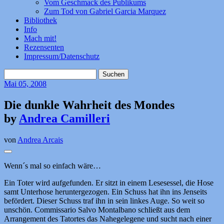
Vom Geschmack des Publikums
Zum Tod von Gabriel Garcia Marquez
Bibliothek
Info
Mach mit!
Rezensenten
Impressum/Datenschutz
Suchen
nach:
Mai
05, 2008
Die dunkle Wahrheit des Mondes
by
Andrea Camilleri
von
Andrea Arcais
Wenn´s mal so einfach wäre…
Ein Toter wird aufgefunden. Er sitzt in einem Lesesessel, die Hose
samt Unterhose heruntergezogen. Ein Schuss hat ihn ins Jenseits
befördert. Dieser Schuss traf ihn in sein linkes Auge. So weit so
unschön. Commissario Salvo Montalbano schließt aus dem
Arrangement des Tatortes das Nahegelegene und sucht nach einer