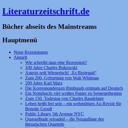
Literaturzeitschrift.de
Bücher abseits des Mainstreams
Hauptmenü
Zum
Neue Rezensionen
Inhalt
Aktuell
springen
Wie schreibt man eine Rezension?
100 Jahre Charles Bukowski
Asterix redt Wienerisch! „Es Brojeggd“
Zum 200. Geburtstag von Walt Whitman
200 Jahre Karl Marx
Die Korrespondenzen Rimbauds erstmals auf Deutsch
Ein Notizbuch: viel weißes Papier zu Semesterbeginn
Zum 150. Todestag von Charles Baudelaire
Leben heißt frei sein – ein wehmütiges Au Revoir für
Benoite Groult
Public Library 5th Avenue NYC
Quasselbude reloaded – die Neuauflage des
literarischen Quartetts