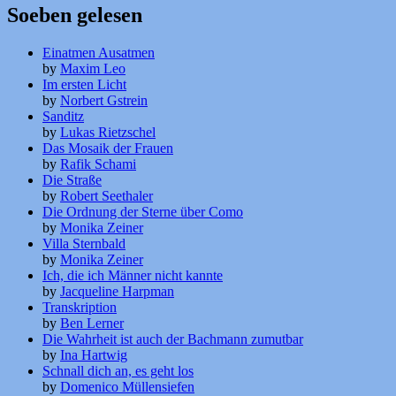
Soeben gelesen
Einatmen Ausatmen
by
Maxim Leo
Im ersten Licht
by
Norbert Gstrein
Sanditz
by
Lukas Rietzschel
Das Mosaik der Frauen
by
Rafik Schami
Die Straße
by
Robert Seethaler
Die Ordnung der Sterne über Como
by
Monika Zeiner
Villa Sternbald
by
Monika Zeiner
Ich, die ich Männer nicht kannte
by
Jacqueline Harpman
Transkription
by
Ben Lerner
Die Wahrheit ist auch der Bachmann zumutbar
by
Ina Hartwig
Schnall dich an, es geht los
by
Domenico Müllensiefen