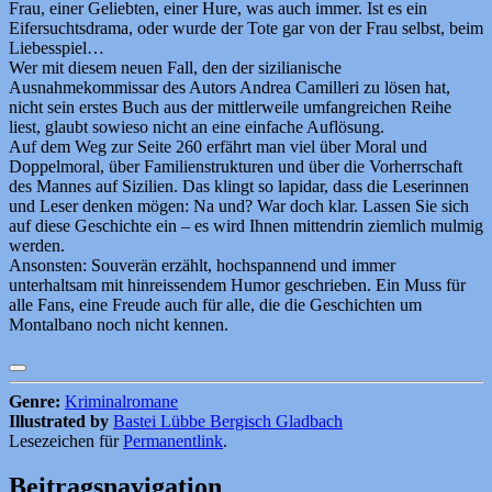
Frau, einer Geliebten, einer Hure, was auch immer. Ist es ein
Eifersuchtsdrama, oder wurde der Tote gar von der Frau selbst, beim
Liebesspiel…
Wer mit diesem neuen Fall, den der sizilianische
Ausnahmekommissar des Autors Andrea Camilleri zu lösen hat,
nicht sein erstes Buch aus der mittlerweile umfangreichen Reihe
liest, glaubt sowieso nicht an eine einfache Auflösung.
Auf dem Weg zur Seite 260 erfährt man viel über Moral und
Doppelmoral, über Familienstrukturen und über die Vorherrschaft
des Mannes auf Sizilien. Das klingt so lapidar, dass die Leserinnen
und Leser denken mögen: Na und? War doch klar. Lassen Sie sich
auf diese Geschichte ein – es wird Ihnen mittendrin ziemlich mulmig
werden.
Ansonsten: Souverän erzählt, hochspannend und immer
unterhaltsam mit hinreissendem Humor geschrieben. Ein Muss für
alle Fans, eine Freude auch für alle, die die Geschichten um
Montalbano noch nicht kennen.
Genre:
Kriminalromane
Illustrated by
Bastei Lübbe Bergisch Gladbach
Lesezeichen für
Permanentlink
.
Beitragsnavigation