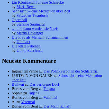
Ein Königreich für eine Schnecke
by
Maria Rewa
Sehnsucht – eine Meditation über Zeit
by
Szczepan Twardoch
Opernball
by
Stefanie Sargnagel
… und dann wurden sie Nazis
by
Martin Haidinger
Die Frau als Mensch: Schamaninnen
by
Ulli Lust
Die letzte Patientin
by
Ulrike Edschmid
Neueste Kommentare
Ingmar tenVenne
zu
Das Politikverbot in der Schlaraffia
LUITWIN VON GALEN
zu
Sehnsucht – eine Meditation
über Zeit
Bullwai
zu
Das verlorene Dorf
Bories vom Berg
zu
Tatjana
Sophia
zu
Tatjana
Bories vom Berg
zu
Vatermal
A.
zu
Vatermal
Bories vom Berg
zu
Der Mann schläft