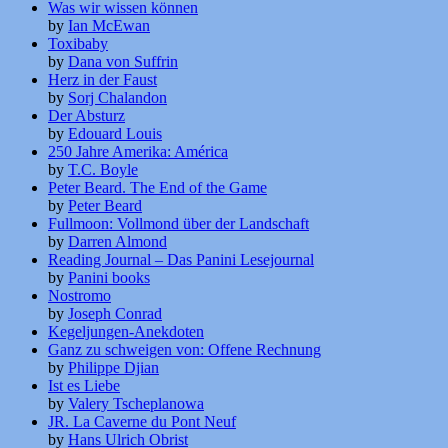
Was wir wissen können
by
Ian McEwan
Toxibaby
by
Dana von Suffrin
Herz in der Faust
by
Sorj Chalandon
Der Absturz
by
Edouard Louis
250 Jahre Amerika: América
by
T.C. Boyle
Peter Beard. The End of the Game
by
Peter Beard
Fullmoon: Vollmond über der Landschaft
by
Darren Almond
Reading Journal – Das Panini Lesejournal
by
Panini books
Nostromo
by
Joseph Conrad
Kegeljungen-Anekdoten
Ganz zu schweigen von: Offene Rechnung
by
Philippe Djian
Ist es Liebe
by
Valery Tscheplanowa
JR. La Caverne du Pont Neuf
by
Hans Ulrich Obrist