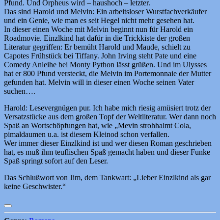
Pfund. Und Orpheus wird – haushoch – letzter.
Das sind Harold und Melvin: Ein arbeitsloser Wurstfachverkäufer
und ein Genie, wie man es seit Hegel nicht mehr gesehen hat.
In dieser einen Woche mit Melvin beginnt nun für Harold ein
Roadmovie. Einzlkind hat dafür in die Trickkiste der großen
Literatur gegriffen: Er bemüht Harold und Maude, schielt zu
Capotes Frühstück bei Tiffany. John Irving steht Pate und eine
Comedy Anleihe bei Monty Python lässt grüßen. Und im Ulysses
hat er 800 Pfund versteckt, die Melvin im Portemonnaie der Mutter
gefunden hat. Melvin will in dieser einen Woche seinen Vater
suchen….
Harold: Lesevergnügen pur. Ich habe mich riesig amüsiert trotz der
Versatzstücke aus dem großen Topf der Weltliteratur. Wer dann noch
Spaß an Wortschöpfungen hat, wie „Mevin strohhalmt Cola,
pimaldaumen u.a. ist diesem Kleinod schon verfallen.
Wer immer dieser Einzlkind ist und wer diesen Roman geschrieben
hat, es muß ihm teuflischen Spaß gemacht haben und dieser Funke
Spaß springt sofort auf den Leser.
Das Schlußwort von Jim, dem Tankwart: „Lieber Einzlkind als gar
keine Geschwister.“