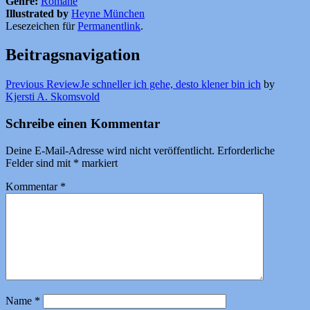
Genre:
Romane
Illustrated by
Heyne München
Lesezeichen für
Permanentlink
.
Beitragsnavigation
Previous Review
Je schneller ich gehe, desto klener bin ich
by
Kjersti A. Skomsvold
Schreibe einen Kommentar
Deine E-Mail-Adresse wird nicht veröffentlicht.
Erforderliche
Felder sind mit
*
markiert
Kommentar
*
Name
*