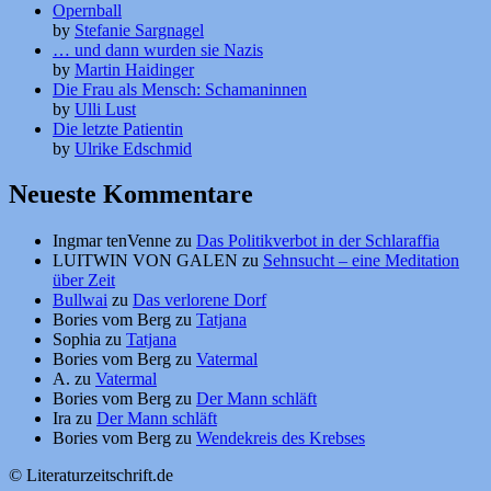
Opernball
by
Stefanie Sargnagel
… und dann wurden sie Nazis
by
Martin Haidinger
Die Frau als Mensch: Schamaninnen
by
Ulli Lust
Die letzte Patientin
by
Ulrike Edschmid
Neueste Kommentare
Ingmar tenVenne
zu
Das Politikverbot in der Schlaraffia
LUITWIN VON GALEN
zu
Sehnsucht – eine Meditation
über Zeit
Bullwai
zu
Das verlorene Dorf
Bories vom Berg
zu
Tatjana
Sophia
zu
Tatjana
Bories vom Berg
zu
Vatermal
A.
zu
Vatermal
Bories vom Berg
zu
Der Mann schläft
Ira
zu
Der Mann schläft
Bories vom Berg
zu
Wendekreis des Krebses
© Literaturzeitschrift.de