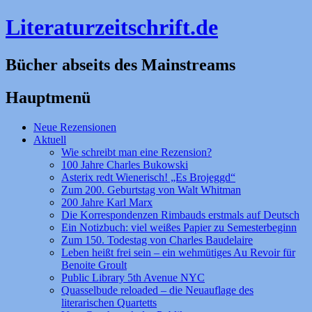
Literaturzeitschrift.de
Bücher abseits des Mainstreams
Hauptmenü
Zum
Neue Rezensionen
Inhalt
Aktuell
springen
Wie schreibt man eine Rezension?
100 Jahre Charles Bukowski
Asterix redt Wienerisch! „Es Brojeggd“
Zum 200. Geburtstag von Walt Whitman
200 Jahre Karl Marx
Die Korrespondenzen Rimbauds erstmals auf Deutsch
Ein Notizbuch: viel weißes Papier zu Semesterbeginn
Zum 150. Todestag von Charles Baudelaire
Leben heißt frei sein – ein wehmütiges Au Revoir für
Benoite Groult
Public Library 5th Avenue NYC
Quasselbude reloaded – die Neuauflage des
literarischen Quartetts