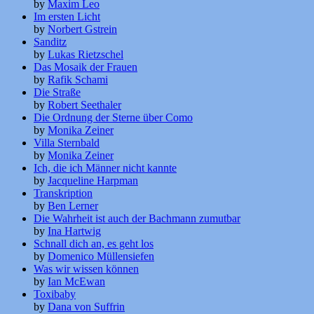
by
Maxim Leo
Im ersten Licht
by
Norbert Gstrein
Sanditz
by
Lukas Rietzschel
Das Mosaik der Frauen
by
Rafik Schami
Die Straße
by
Robert Seethaler
Die Ordnung der Sterne über Como
by
Monika Zeiner
Villa Sternbald
by
Monika Zeiner
Ich, die ich Männer nicht kannte
by
Jacqueline Harpman
Transkription
by
Ben Lerner
Die Wahrheit ist auch der Bachmann zumutbar
by
Ina Hartwig
Schnall dich an, es geht los
by
Domenico Müllensiefen
Was wir wissen können
by
Ian McEwan
Toxibaby
by
Dana von Suffrin