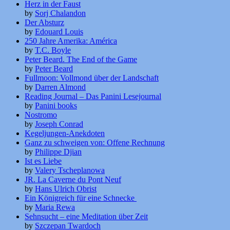
Herz in der Faust
by
Sorj Chalandon
Der Absturz
by
Edouard Louis
250 Jahre Amerika: América
by
T.C. Boyle
Peter Beard. The End of the Game
by
Peter Beard
Fullmoon: Vollmond über der Landschaft
by
Darren Almond
Reading Journal – Das Panini Lesejournal
by
Panini books
Nostromo
by
Joseph Conrad
Kegeljungen-Anekdoten
Ganz zu schweigen von: Offene Rechnung
by
Philippe Djian
Ist es Liebe
by
Valery Tscheplanowa
JR. La Caverne du Pont Neuf
by
Hans Ulrich Obrist
Ein Königreich für eine Schnecke
by
Maria Rewa
Sehnsucht – eine Meditation über Zeit
by
Szczepan Twardoch