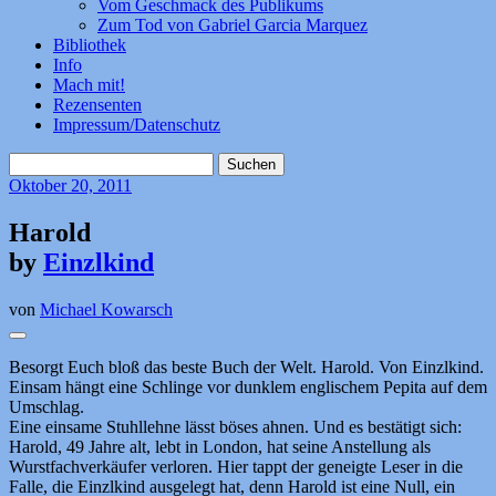
Vom Geschmack des Publikums
Zum Tod von Gabriel Garcia Marquez
Bibliothek
Info
Mach mit!
Rezensenten
Impressum/Datenschutz
Suchen
nach:
Oktober
20, 2011
Harold
by
Einzlkind
von
Michael Kowarsch
Besorgt Euch bloß das beste Buch der Welt. Harold. Von Einzlkind.
Einsam hängt eine Schlinge vor dunklem englischem Pepita auf dem
Umschlag.
Eine einsame Stuhllehne lässt böses ahnen. Und es bestätigt sich:
Harold, 49 Jahre alt, lebt in London, hat seine Anstellung als
Wurstfachverkäufer verloren. Hier tappt der geneigte Leser in die
Falle, die Einzlkind ausgelegt hat, denn Harold ist eine Null, ein