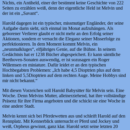
Nichts, ein Antiheld, einer der bestimmt keine Geschichte von 222
Seiten zu erzählen weiß, denn der eigentliche Held ist Melvin und
der ist ein „Savant“.
Harold dagegen ist ein typischer, missmutiger Engländer, der seine
Aufgabe darin sieht, sich einmal im Monat aufzuhängen. Als
geborener Verlierer glaubt er nicht mehr an den Erfolg seiner
Aktionen, sondern er versucht die Eleganz seiner Misserfolge zu
perfektionieren. In dem Moment kommt Melvin, ein
„neunmalkluges“, elfjähriges Genie, auf die Bühne. In seinem
Gedächtnis hat er 1238 Bücher abgespeichert. Er kann sämtliche
Beethoven-Sonaten auswendig, er ist sozusagen ein Roger
Willemsen en miniature. Dafür leidet er an den typischen
Hochbegabten Problemen: „Ich habe 4,5 Dioptrien plus auf dem
linken und 5,5Dioptrien auf dem rechten Auge. Meine Hobbys sind
mir nicht bekannt.“
Mit diesen Vorzeichen soll Harold Babysitter für Melvin sein. Eine
Woche. Denn Melvins Mutter, alleinerziehend, hat ihre vollständige
Präsenz für ihre Firma angeboten und die schickt sie eine Woche in
eine andere Stadt.
Melvin kennt sich bei Pferdewetten aus und schleift Harold auf den
Rennplatz. Mit Kennerblick untersucht er Pferd und Jockey und
weiß, Orpheus gewinnt, ganz klar. Harold setzt seine letzten 20