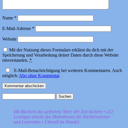
Name
*
E-Mail-Adresse
*
Website
Mit der Nutzung dieses Formulars erklärst du dich mit der
Speicherung und Verarbeitung deiner Daten durch diese Website
einverstanden.
*
E-Mail-Benachrichtigung bei weiteren Kommentaren. Auch
möglich:
Abo ohne Kommentar
.
Suchen
nach:
Mit Büchern das gefrorene Meer der Zeit löchern • 222
Lesetipps abseits des Mainstreams für Bücherwürmer
und Leseratten • Überall im Handel