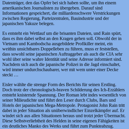
Datenträger, den das Opfer bei sich haben sollte, um ihn einem
amerikanischen Journalisten zu übergeben. Darauf sind
Informationen gespeichert, die milliardenschwere Verstrickungen
zwischen Regierung, Parteizentralen, Bauindustrie und der
japanischen Yakuze belegen.
Es entsteht ein Wettlauf um die brisanten Dateien, und Rain spürt,
dass es ihm dabei selbst an den Kragen gehen soll. Obwohl der in
Vietnam und Kambodscha ausgebildete Profikiller meint, ein
weithin unsichtbares Doppelleben zu führen, muss er feststellen,
dass sowohl seine japanischen Auftraggeber als auch die CIA sehr
wohl über seine wahre Identität und seine Adresse informiert sind.
Nachdem sich auch die japanische Polizei in die Jagd einschaltet,
wird immer undurchschaubarer, wer mit wem unter einer Decke
steckt …
Eisler wählte die strenge Form des Berichts für seinen Erstling.
Doch trotz der chronologisch-braven Schilderung des Ich-Erzählers
entsteht knisternde Spannung. Der Roman lebt indes wesentlich von
seiner Milieudichte und führt den Leser durch Clubs, Bars und
Hotels der japanischen Mega-Metropole. Protagonist John Rain tritt
dabei in jeder Situation als unüberwindlicher Einzelkämpfer auf. Er
windet sich aus allen Situationen heraus und trotzt jeder Übermacht.
Diese Selbstverliebtheit des Helden in seine eigenen Fähigkeiten ist
ein deutliches Manko des Werks und führt zum Punkteabzug.