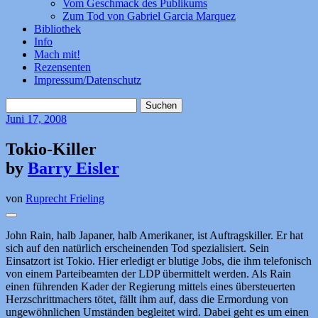
Vom Geschmack des Publikums
Zum Tod von Gabriel Garcia Marquez
Bibliothek
Info
Mach mit!
Rezensenten
Impressum/Datenschutz
Suchen
nach:
Juni
17, 2008
Tokio-Killer
by
Barry Eisler
von
Ruprecht Frieling
John Rain, halb Japaner, halb Amerikaner, ist Auftragskiller. Er hat
sich auf den natürlich erscheinenden Tod spezialisiert. Sein
Einsatzort ist Tokio. Hier erledigt er blutige Jobs, die ihm telefonisch
von einem Parteibeamten der LDP übermittelt werden. Als Rain
einen führenden Kader der Regierung mittels eines übersteuerten
Herzschrittmachers tötet, fällt ihm auf, dass die Ermordung von
ungewöhnlichen Umständen begleitet wird. Dabei geht es um einen