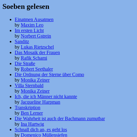
Soeben gelesen
Einatmen Ausatmen
by
Maxim Leo
Im ersten Licht
by
Norbert Gstrein
Sanditz
by
Lukas Rietzschel
Das Mosaik der Frauen
by
Rafik Schami
Die Straße
by
Robert Seethaler
Die Ordnung der Sterne über Como
by
Monika Zeiner
Villa Sternbald
by
Monika Zeiner
Ich, die ich Männer nicht kannte
by
Jacqueline Harpman
Transkription
by
Ben Lerner
Die Wahrheit ist auch der Bachmann zumutbar
by
Ina Hartwig
Schnall dich an, es geht los
by
Domenico Müllensiefen