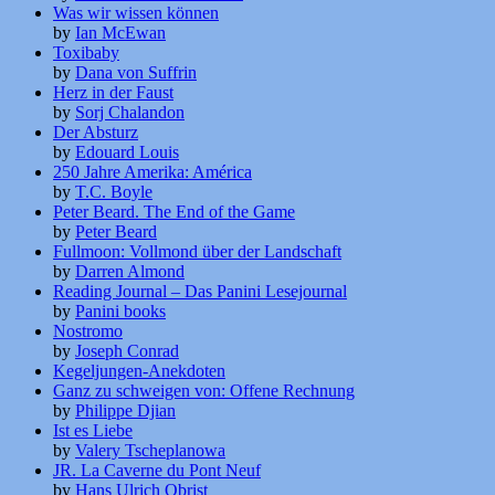
Was wir wissen können
by
Ian McEwan
Toxibaby
by
Dana von Suffrin
Herz in der Faust
by
Sorj Chalandon
Der Absturz
by
Edouard Louis
250 Jahre Amerika: América
by
T.C. Boyle
Peter Beard. The End of the Game
by
Peter Beard
Fullmoon: Vollmond über der Landschaft
by
Darren Almond
Reading Journal – Das Panini Lesejournal
by
Panini books
Nostromo
by
Joseph Conrad
Kegeljungen-Anekdoten
Ganz zu schweigen von: Offene Rechnung
by
Philippe Djian
Ist es Liebe
by
Valery Tscheplanowa
JR. La Caverne du Pont Neuf
by
Hans Ulrich Obrist