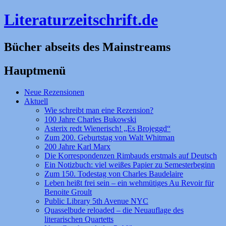
Literaturzeitschrift.de
Bücher abseits des Mainstreams
Hauptmenü
Zum
Neue Rezensionen
Inhalt
Aktuell
springen
Wie schreibt man eine Rezension?
100 Jahre Charles Bukowski
Asterix redt Wienerisch! „Es Brojeggd“
Zum 200. Geburtstag von Walt Whitman
200 Jahre Karl Marx
Die Korrespondenzen Rimbauds erstmals auf Deutsch
Ein Notizbuch: viel weißes Papier zu Semesterbeginn
Zum 150. Todestag von Charles Baudelaire
Leben heißt frei sein – ein wehmütiges Au Revoir für
Benoite Groult
Public Library 5th Avenue NYC
Quasselbude reloaded – die Neuauflage des
literarischen Quartetts