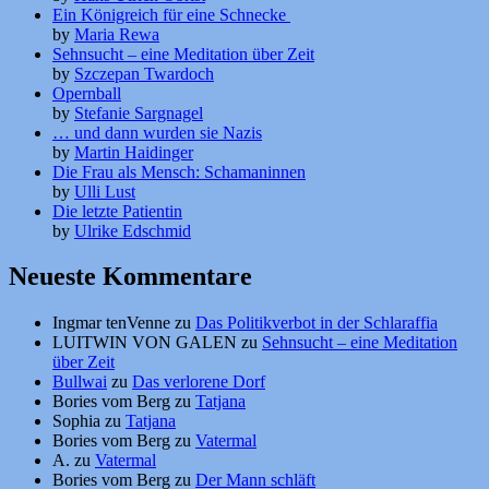
Ein Königreich für eine Schnecke
by
Maria Rewa
Sehnsucht – eine Meditation über Zeit
by
Szczepan Twardoch
Opernball
by
Stefanie Sargnagel
… und dann wurden sie Nazis
by
Martin Haidinger
Die Frau als Mensch: Schamaninnen
by
Ulli Lust
Die letzte Patientin
by
Ulrike Edschmid
Neueste Kommentare
Ingmar tenVenne
zu
Das Politikverbot in der Schlaraffia
LUITWIN VON GALEN
zu
Sehnsucht – eine Meditation
über Zeit
Bullwai
zu
Das verlorene Dorf
Bories vom Berg
zu
Tatjana
Sophia
zu
Tatjana
Bories vom Berg
zu
Vatermal
A.
zu
Vatermal
Bories vom Berg
zu
Der Mann schläft