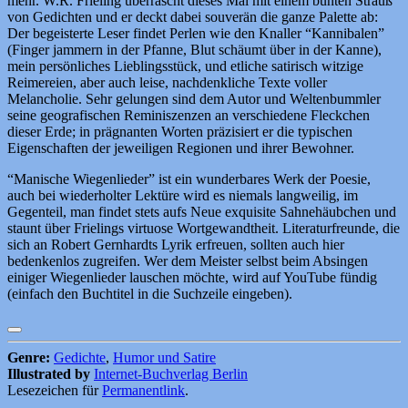
mehr. W.R. Frieling überrascht dieses Mal mit einem bunten Strauß
von Gedichten und er deckt dabei souverän die ganze Palette ab:
Der begeisterte Leser findet Perlen wie den Knaller “Kannibalen”
(Finger jammern in der Pfanne, Blut schäumt über in der Kanne),
mein persönliches Lieblingsstück, und etliche satirisch witzige
Reimereien, aber auch leise, nachdenkliche Texte voller
Melancholie. Sehr gelungen sind dem Autor und Weltenbummler
seine geografischen Reminiszenzen an verschiedene Fleckchen
dieser Erde; in prägnanten Worten präzisiert er die typischen
Eigenschaften der jeweiligen Regionen und ihrer Bewohner.
“Manische Wiegenlieder” ist ein wunderbares Werk der Poesie,
auch bei wiederholter Lektüre wird es niemals langweilig, im
Gegenteil, man findet stets aufs Neue exquisite Sahnehäubchen und
staunt über Frielings virtuose Wortgewandtheit. Literaturfreunde, die
sich an Robert Gernhardts Lyrik erfreuen, sollten auch hier
bedenkenlos zugreifen. Wer dem Meister selbst beim Absingen
einiger Wiegenlieder lauschen möchte, wird auf YouTube fündig
(einfach den Buchtitel in die Suchzeile eingeben).
Genre:
Gedichte
,
Humor und Satire
Illustrated by
Internet-Buchverlag Berlin
Lesezeichen für
Permanentlink
.