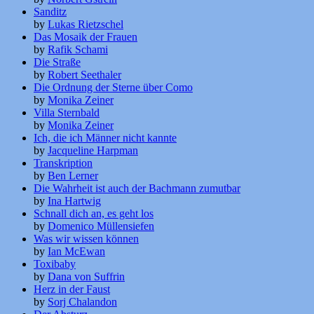
Sanditz
by
Lukas Rietzschel
Das Mosaik der Frauen
by
Rafik Schami
Die Straße
by
Robert Seethaler
Die Ordnung der Sterne über Como
by
Monika Zeiner
Villa Sternbald
by
Monika Zeiner
Ich, die ich Männer nicht kannte
by
Jacqueline Harpman
Transkription
by
Ben Lerner
Die Wahrheit ist auch der Bachmann zumutbar
by
Ina Hartwig
Schnall dich an, es geht los
by
Domenico Müllensiefen
Was wir wissen können
by
Ian McEwan
Toxibaby
by
Dana von Suffrin
Herz in der Faust
by
Sorj Chalandon