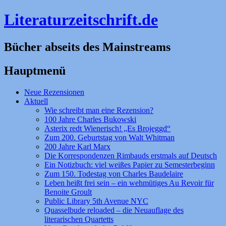
Literaturzeitschrift.de
Bücher abseits des Mainstreams
Hauptmenü
Zum
Neue Rezensionen
Inhalt
Aktuell
springen
Wie schreibt man eine Rezension?
100 Jahre Charles Bukowski
Asterix redt Wienerisch! „Es Brojeggd“
Zum 200. Geburtstag von Walt Whitman
200 Jahre Karl Marx
Die Korrespondenzen Rimbauds erstmals auf Deutsch
Ein Notizbuch: viel weißes Papier zu Semesterbeginn
Zum 150. Todestag von Charles Baudelaire
Leben heißt frei sein – ein wehmütiges Au Revoir für
Benoite Groult
Public Library 5th Avenue NYC
Quasselbude reloaded – die Neuauflage des
literarischen Quartetts