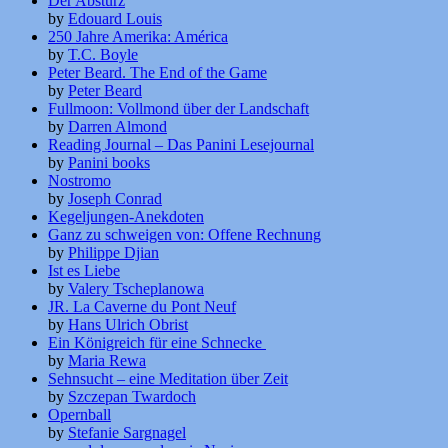
Der Absturz
by
Edouard Louis
250 Jahre Amerika: América
by
T.C. Boyle
Peter Beard. The End of the Game
by
Peter Beard
Fullmoon: Vollmond über der Landschaft
by
Darren Almond
Reading Journal – Das Panini Lesejournal
by
Panini books
Nostromo
by
Joseph Conrad
Kegeljungen-Anekdoten
Ganz zu schweigen von: Offene Rechnung
by
Philippe Djian
Ist es Liebe
by
Valery Tscheplanowa
JR. La Caverne du Pont Neuf
by
Hans Ulrich Obrist
Ein Königreich für eine Schnecke
by
Maria Rewa
Sehnsucht – eine Meditation über Zeit
by
Szczepan Twardoch
Opernball
by
Stefanie Sargnagel