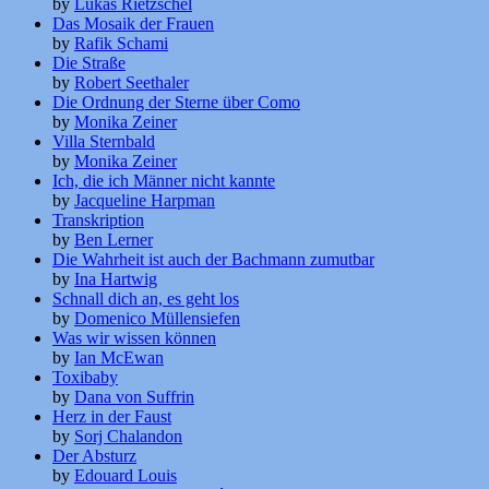
by
Lukas Rietzschel
Das Mosaik der Frauen
by
Rafik Schami
Die Straße
by
Robert Seethaler
Die Ordnung der Sterne über Como
by
Monika Zeiner
Villa Sternbald
by
Monika Zeiner
Ich, die ich Männer nicht kannte
by
Jacqueline Harpman
Transkription
by
Ben Lerner
Die Wahrheit ist auch der Bachmann zumutbar
by
Ina Hartwig
Schnall dich an, es geht los
by
Domenico Müllensiefen
Was wir wissen können
by
Ian McEwan
Toxibaby
by
Dana von Suffrin
Herz in der Faust
by
Sorj Chalandon
Der Absturz
by
Edouard Louis