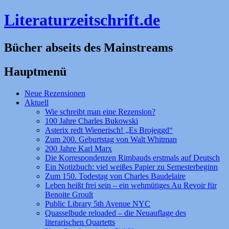
Literaturzeitschrift.de
Bücher abseits des Mainstreams
Hauptmenü
Zum
Neue Rezensionen
Inhalt
Aktuell
springen
Wie schreibt man eine Rezension?
100 Jahre Charles Bukowski
Asterix redt Wienerisch! „Es Brojeggd“
Zum 200. Geburtstag von Walt Whitman
200 Jahre Karl Marx
Die Korrespondenzen Rimbauds erstmals auf Deutsch
Ein Notizbuch: viel weißes Papier zu Semesterbeginn
Zum 150. Todestag von Charles Baudelaire
Leben heißt frei sein – ein wehmütiges Au Revoir für
Benoite Groult
Public Library 5th Avenue NYC
Quasselbude reloaded – die Neuauflage des
literarischen Quartetts