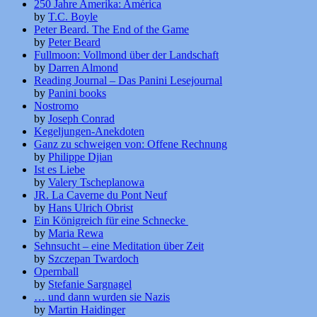
250 Jahre Amerika: América
by
T.C. Boyle
Peter Beard. The End of the Game
by
Peter Beard
Fullmoon: Vollmond über der Landschaft
by
Darren Almond
Reading Journal – Das Panini Lesejournal
by
Panini books
Nostromo
by
Joseph Conrad
Kegeljungen-Anekdoten
Ganz zu schweigen von: Offene Rechnung
by
Philippe Djian
Ist es Liebe
by
Valery Tscheplanowa
JR. La Caverne du Pont Neuf
by
Hans Ulrich Obrist
Ein Königreich für eine Schnecke
by
Maria Rewa
Sehnsucht – eine Meditation über Zeit
by
Szczepan Twardoch
Opernball
by
Stefanie Sargnagel
… und dann wurden sie Nazis
by
Martin Haidinger