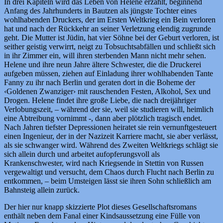
In drei Kapiteln wird das Leben von Helene erzählt, beginnend
Anfang des Jahrhunderts in Bautzen als jüngste Tochter eines
wohlhabenden Druckers, der im Ersten Weltkrieg ein Bein verloren
hat und nach der Rückkehr an seiner Verletzung elendig zugrunde
geht. Die Mutter ist Jüdin, hat vier Söhne bei der Geburt verloren, ist
seither geistig verwirrt, neigt zu Tobsuchtsabfällen und schließt sich
in ihr Zimmer ein, will ihren sterbenden Mann nicht mehr sehen.
Helene und ihre neun Jahre ältere Schwester, die die Druckerei
aufgeben müssen, ziehen auf Einladung ihrer wohlhabenden Tante
Fanny zu ihr nach Berlin und geraten dort in die Boheme der
‹Goldenen Zwanziger› mit rauschenden Festen, Alkohol, Sex und
Drogen. Helene findet ihre große Liebe, die nach dreijähriger
Verlobungszeit, – während der sie, weil sie studieren will, heimlich
eine Abtreibung vornimmt -, dann aber plötzlich tragisch endet.
Nach Jahren tiefster Depressionen heiratet sie rein vernunftgesteuert
einen Ingenieur, der in der Nazizeit Karriere macht, sie aber verlässt,
als sie schwanger wird. Während des Zweiten Weltkriegs schlägt sie
sich allein durch und arbeitet aufopferungsvoll als
Krankenschwester, wird nach Kriegsende in Stettin von Russen
vergewaltigt und versucht, dem Chaos durch Flucht nach Berlin zu
entkommen, – beim Umsteigen lässt sie ihren Sohn schließlich am
Bahnsteig allein zurück.
Der hier nur knapp skizzierte Plot dieses Gesellschaftsromans
enthält neben dem Fanal einer Kindsaussetzung eine Fülle von