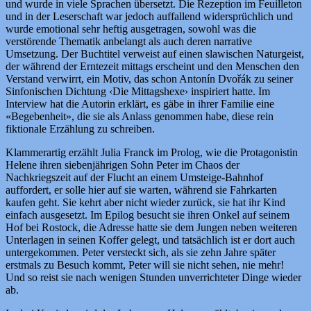
und wurde in viele Sprachen übersetzt. Die Rezeption im Feuilleton
und in der Leserschaft war jedoch auffallend widersprüchlich und
wurde emotional sehr heftig ausgetragen, sowohl was die
verstörende Thematik anbelangt als auch deren narrative
Umsetzung. Der Buchtitel verweist auf einen slawischen Naturgeist,
der während der Erntezeit mittags erscheint und den Menschen den
Verstand verwirrt, ein Motiv, das schon Antonín Dvořák zu seiner
Sinfonischen Dichtung ‹Die Mittagshexe› inspiriert hatte. Im
Interview hat die Autorin erklärt, es gäbe in ihrer Familie eine
«Begebenheit», die sie als Anlass genommen habe, diese rein
fiktionale Erzählung zu schreiben.
Klammerartig erzählt Julia Franck im Prolog, wie die Protagonistin
Helene ihren siebenjährigen Sohn Peter im Chaos der
Nachkriegszeit auf der Flucht an einem Umsteige-Bahnhof
auffordert, er solle hier auf sie warten, während sie Fahrkarten
kaufen geht. Sie kehrt aber nicht wieder zurück, sie hat ihr Kind
einfach ausgesetzt. Im Epilog besucht sie ihren Onkel auf seinem
Hof bei Rostock, die Adresse hatte sie dem Jungen neben weiteren
Unterlagen in seinen Koffer gelegt, und tatsächlich ist er dort auch
untergekommen. Peter versteckt sich, als sie zehn Jahre später
erstmals zu Besuch kommt, Peter will sie nicht sehen, nie mehr!
Und so reist sie nach wenigen Stunden unverrichteter Dinge wieder
ab.