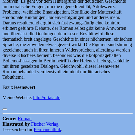
Motiven. Es geht vor dem Hintergrund der deutschen Geschichte
um moralische Fragen, um die eigene Identität, Adoleszenz-
Probleme, weibliche Emanzipation, Konflikte der Mutterschaft,
emotionale Bindungen, Judenverfolgungen und anderes mehr.
Daraus resultierend ergibt sich fast zwangsläufig eine konträre,
erbittert geführte Debatte, der Roman selbst gibt keine Antworten
und überlässt die Deutungen dem Leser. Erzählt wird diese
thematisch breit angelegte Geschichte in einer nüchternen, einfachen
Sprache, die zuweilen etwas geziert wirkt. Die Figuren sind stimmig
gezeichnet auch in ihren inneren Widersprüchen, allerdings werden
diverse Klischees bedient, besonders was die kolportagehaften
Boheme-Passagen in Berlin betrifft oder Helenes Liebesgeschichte
mit ihren gestelzten Dialogen. Gleichwohl, dieser lesenswerte
Roman behandelt verdienstvoll ein nicht nur literarisches
Tabuthema.
Fazit:
lesenswert
Meine Website:
http://ortaia.de
Genre:
Roman
Illustrated by
Fischer Verlag
Lesezeichen für
Permanentlink
.