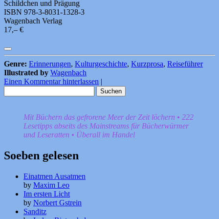
Schildchen und Prägung
ISBN 978-3-8031-1328-3
Wagenbach Verlag
17,– €
Genre:
Erinnerungen
,
Kulturgeschichte
,
Kurzprosa
,
Reiseführer
Illustrated by
Wagenbach
Einen Kommentar hinterlassen
|
Suchen
nach:
Mit Büchern das gefrorene Meer der Zeit löchern • 222
Lesetipps abseits des Mainstreams für Bücherwürmer
und Leseratten • Überall im Handel
Soeben gelesen
Einatmen Ausatmen
by
Maxim Leo
Im ersten Licht
by
Norbert Gstrein
Sanditz