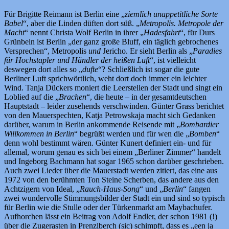
Für Brigitte Reimann ist Berlin eine „
ziemlich unappetitliche Sorte
Babel
“, aber die Linden düften dort süß. „
Metropolis. Metropole der
Macht
“ nennt Christa Wolf Berlin in ihrer „
Hadesfahrt
“, für Durs
Grünbein ist Berlin „der ganz große Bluff, ein täglich gebrochenes
Versprechen“, Metropolis
und
Jericho. Er sieht Berlin als „
Paradies
für Hochstapler und Händler der heißen Luft
“, ist vielleicht
deswegen dort alles so „
dufte
“? Schließlich ist sogar die gute
Berliner Luft sprichwörtlich, weht dort doch immer ein leichter
Wind. Tanja Dückers moniert die Leerstellen der Stadt und singt ein
Loblied auf die „
Brachen
“, die heute – in der gesamtdeutschen
Hauptstadt – leider zusehends verschwinden. Günter Grass berichtet
von den Mauerspechten, Katja Petrowskaja macht sich Gedanken
darüber, warum in Berlin ankommende Reisende mit „
Bombardier
Willkommen in Berlin
“ begrüßt werden und für wen die „
Bomben
“
denn wohl bestimmt wären. Günter Kunert definiert ein- und für
allemal, worum genau es sich bei einem „Berliner Zimmer“ handelt
und Ingeborg Bachmann hat sogar 1965 schon darüber geschrieben.
Auch zwei Lieder über die Mauerstadt werden zitiert, das eine aus
1972 von den berühmten Ton Steine Scherben, das andere aus den
Achtzigern von Ideal, „
Rauch-Haus-Song
“ und „
Berlin
“ fangen
zwei wundervolle Stimmungsbilder der Stadt ein und sind so typisch
für Berlin wie die Stulle oder der Türkenmarkt am Maybachufer.
Aufhorchen lässt ein Beitrag von Adolf Endler, der schon 1981 (!)
über die Zugerasten in Prenzlberch (sic) schimpft, dass es „een ja