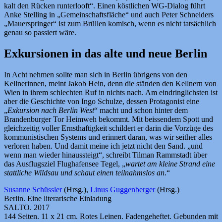
kalt den Rücken runterlooft“. Einen köstlichen WG-Dialog führt
Anke Stelling in „Gemeinschaftsfläche“ und auch Peter Schneiders
„Mauerspringer“ ist zum Brüllen komisch, wenn es nicht tatsächlich
genau so passiert wäre.
Exkursionen in das alte und neue Berlin
In Acht nehmen sollte man sich in Berlin übrigens von den
Kellnerinnen, meint Jakob Hein, denn die ständen den Kellnern von
Wien in ihrem schlechten Ruf in nichts nach. Am eindringlichsten ist
aber die Geschichte von Ingo Schulze, dessen Protagonist eine
„
Exkursion nach Berlin West
“ macht und schon hinter dem
Brandenburger Tor Heimweh bekommt. Mit beissendem Spott und
gleichzeitig voller Ernsthaftigkeit schildert er darin die Vorzüge des
kommunistischen Systems und erinnert daran, was wir seither alles
verloren haben. Und damit meine ich jetzt nicht den Sand. „und
wenn man wieder hinaussteigt“, schreibt Tilman Rammstadt über
das Ausflugsziel Flughafensee Tegel, „
wartet am kleine Strand eine
stattliche Wildsau und schaut einen teilnahmslos an
.“
Susanne Schüssler
(Hrsg.),
Linus Guggenberger
(Hrsg.)
Berlin. Eine literarische Einladung
SALTO. 2017
144 Seiten. 11 x 21 cm. Rotes Leinen. Fadengeheftet. Gebunden mit