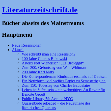
Literaturzeitschrift.de
Bücher abseits des Mainstreams
Hauptmenü
Zum
Neue Rezensionen
Inhalt
Aktuell
springen
Wie schreibt man eine Rezension?
100 Jahre Charles Bukowski
Asterix redt Wienerisch! „Es Brojeggd“
Zum 200. Geburtstag von Walt Whitman
200 Jahre Karl Marx
Die Korrespondenzen Rimbauds erstmals auf Deutsch
Ein Notizbuch: viel weißes Papier zu Semesterbeginn
Zum 150. Todestag von Charles Baudelaire
Leben heißt frei sein – ein wehmütiges Au Revoir für
Benoite Groult
Public Library 5th Avenue NYC
Quasselbude reloaded – die Neuauflage des
literarischen Quartetts