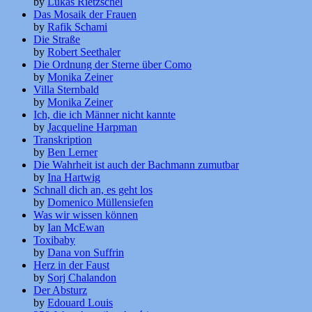
by
Lukas Rietzschel
Das Mosaik der Frauen
by
Rafik Schami
Die Straße
by
Robert Seethaler
Die Ordnung der Sterne über Como
by
Monika Zeiner
Villa Sternbald
by
Monika Zeiner
Ich, die ich Männer nicht kannte
by
Jacqueline Harpman
Transkription
by
Ben Lerner
Die Wahrheit ist auch der Bachmann zumutbar
by
Ina Hartwig
Schnall dich an, es geht los
by
Domenico Müllensiefen
Was wir wissen können
by
Ian McEwan
Toxibaby
by
Dana von Suffrin
Herz in der Faust
by
Sorj Chalandon
Der Absturz
by
Edouard Louis