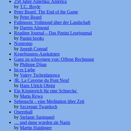
250 Jahre Amerika: América
by
T.C. Boyle
Peter Beard. The End of the Game
by
Peter Beard
Fullmoon: Vollmond über der Landschaft
by
Darren Almond
Reading Journal – Das Panini Lesejournal
by
Panini books
Nostromo
by
Joseph Conrad
Kegeljungen-Anekdoten
Ganz zu schweigen von: Offene Rechnung
by
Philippe Djian
Ist es Liebe
by
Valery Tscheplanowa
JR. La Caverne du Pont Neuf
by
Hans Ulrich Obrist
Ein Königreich für eine Schnecke
by
Maria Rewa
Sehnsucht – eine Meditation über Zeit
by
Szczepan Twardoch
Opernball
by
Stefanie Sargnagel
… und dann wurden sie Nazis
by
Martin Haidinger