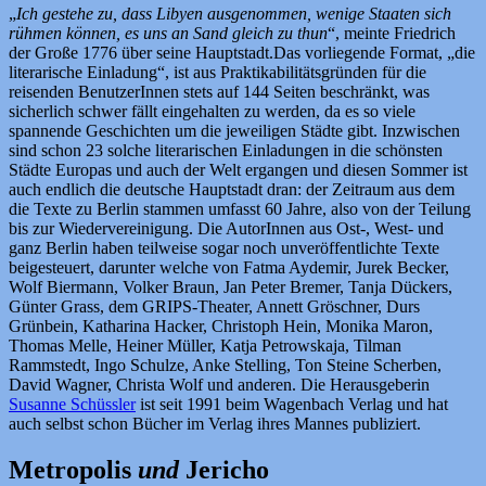
„
Ich gestehe zu, dass Libyen ausgenommen, wenige Staaten sich
rühmen können, es uns an Sand gleich zu thun
“, meinte Friedrich
der Große 1776 über seine Hauptstadt.Das vorliegende Format, „die
literarische Einladung“, ist aus Praktikabilitätsgründen für die
reisenden BenutzerInnen stets auf 144 Seiten beschränkt, was
sicherlich schwer fällt eingehalten zu werden, da es so viele
spannende Geschichten um die jeweiligen Städte gibt. Inzwischen
sind schon 23 solche literarischen Einladungen in die schönsten
Städte Europas und auch der Welt ergangen und diesen Sommer ist
auch endlich die deutsche Hauptstadt dran: der Zeitraum aus dem
die Texte zu Berlin stammen umfasst 60 Jahre, also von der Teilung
bis zur Wiedervereinigung. Die AutorInnen aus Ost-, West- und
ganz Berlin haben teilweise sogar noch unveröffentlichte Texte
beigesteuert, darunter welche von Fatma Aydemir, Jurek Becker,
Wolf Biermann, Volker Braun, Jan Peter Bremer, Tanja Dückers,
Günter Grass, dem GRIPS-Theater, Annett Gröschner, Durs
Grünbein, Katharina Hacker, Christoph Hein, Monika Maron,
Thomas Melle, Heiner Müller, Katja Petrowskaja, Tilman
Rammstedt, Ingo Schulze, Anke Stelling, Ton Steine Scherben,
David Wagner, Christa Wolf und anderen. Die Herausgeberin
Susanne Schüssler
ist seit 1991 beim Wagenbach Verlag und hat
auch selbst schon Bücher im Verlag ihres Mannes publiziert.
Metropolis
und
Jericho